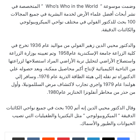
وضمت موسوعة ” ‏ Who’s Who in the World ‏ ” المتخصصة في
نشر أبحاث أفضل علماء الأرض لخدمة البشرية في جميع المجالات‏
100 بحث للدكتور الفولي في مختلف نواحي الميكروبيولوجي
والكائنات الدقيقة.
والدكتور محيي الدين زهير الفولي من مواليد عام ‏1936‏ تخرج في
كلية الزراعة جامعة الإسكندرية عام‏1958 ‏ وتم تعيينه بوزارة الزراعة
واستصلاح الأراضي لتحليل تربة الأراضي المراد استصلاحها لزراعتها
من الناحية الكيميائية لإنتاج أكبر محاصيل ممكنة‏،‏ وبعد حصوله علي
الدكتوراه تم نقله إلي هيئة الطاقة الذرية عام ‏1976، وسافر إلي
هولندا عام ‏1979‏ واجري تجارب لاكتشاف مرض السللمونيلا‏، وأول
من حذر من مخاطر أنفلونزا الخنازير عام‏1980.‏
وقال الدكتور محيي الدين إنه أتم ‏100‏ بحث في جميع نواحي الكائنات
الدقيقة ” الميكروبيولوجي ” مثل البكتيريا والطفيليات التي تصيب
الحيوانات والطيور والأسماك‏.
لينكدإن
‏Tumblr
بينتيريست
‏Reddit
‏VKontakte
مشاركة عبر البريد