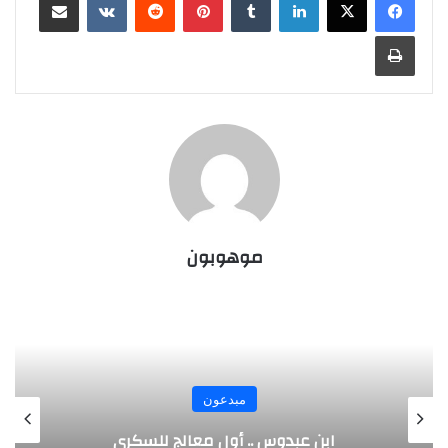
طباعة
موهوبون
مبدعون
الألماني بنز مخترع السيارة الحديثة