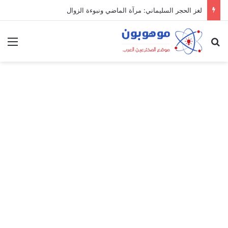
لغز الحجر السليماني: مرآة الماضي ونبوءة الزوال
بحث عن
الق