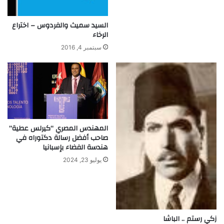
ت
ر
السيد سميث والفردوس – اختراع
و
الرخاء
ن
ي
سبتمبر 4, 2016
ا
المهندس المصري “كيرلس عطية”
صاحب أفضل رسالة دكتوراه في
هندسة الفضاء بإسبانيا
يوليو 23, 2024
زكي رستم .. الباشا