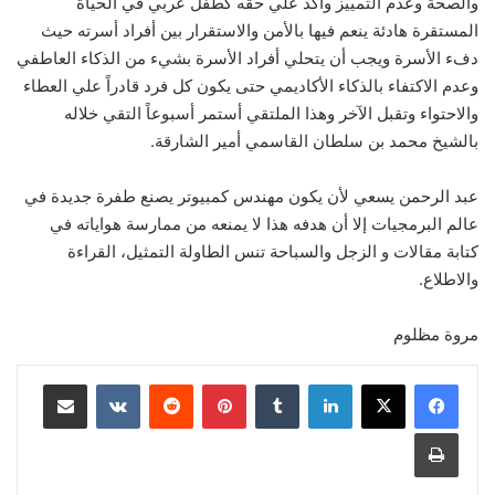
والصحة وعدم التمييز وأكد علي حقه كطفل عربي في الحياة
المستقرة هادئة ينعم فيها بالأمن والاستقرار بين أفراد أسرته حيث
دفء الأسرة ويجب أن يتحلي أفراد الأسرة بشيء من الذكاء العاطفي
وعدم الاكتفاء بالذكاء الأكاديمي حتى يكون كل فرد قادراً‮ ‬علي العطاء
والاحتواء وتقبل الآخر وهذا الملتقي أستمر أسبوعاً‮ ‬التقي خلاله
بالشيخ محمد بن سلطان القاسمي أمير الشارقة‮.‬
عبد الرحمن يسعي لأن يكون مهندس كمبيوتر يصنع طفرة جديدة في
عالم البرمجيات إلا أن هدفه هذا لا يمنعه من ممارسة هواياته في
كتابة مقالات و الزجل‮ ‬والسباحة تنس الطاولة التمثيل،‮ ‬القراءة
والاطلاع‮.‬
مروة مظلوم
لينكدإن
‏Tumblr
بينتيريست
‏Reddit
‏VKontakte
مشاركة عبر البريد
طباعة