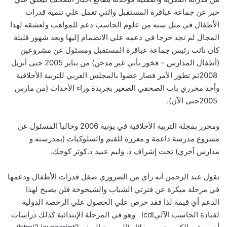
خبر عن جماعة عباقرة المستقبل‮ ‬والتي تعمل علي تنمية قدرات
الأطفال في مثل سنه من علوم الحاسب دعم للمواهب ولعشقه لهذا
المجال لم تجد حرجا في دعمه علي الانضمام إليها وبعد شهور قليلة
‬2008‮ ‬ثم تطور الأمر فصار عضوا بالمجلس العربي للتربية الأخلاقية
‬2005‮ ‬حتى الآن‮).‬
ومحرر بمجلة التربية الأخلاقية في يونية‮ ‬2006‮ ‬وحاليا‮ ‬ًالمسئول عن
مشروع مدرسة داعمة و معززة للقيم والسلوكيات‮ (‬بمدرسته و
مدارس آخري‮) ‬تحت إشراف د‮. ‬وليم عبيد د.كوثر كوجك‮.‬
يقول عبد الرحمن أنه رأي من الضروري صقل قدرات الأطفال ودعمها
في مرحلة مبكرة عن فترتي الشباب والشيخوخة فلن يصبح لهذا
الدعم أي قيمة لذا فقد حرص علي الحصول علي الرخصة الدولية
لقيادة الحاسب الآلي‮ ‬Icdl ‮ ‬وهو في المرحلة الإبتدائية كذلك دراسات