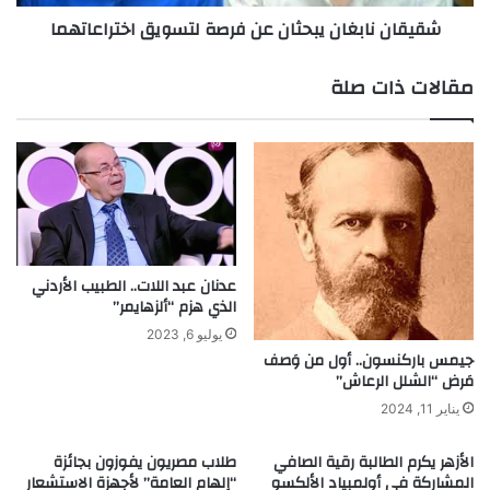
ن
ب
شقيقان نابغان يبحثان عن فرصة لتسويق اختراعاتهما
ف
غ
م
ا
ن
ن
مقالات ذات صلة
أ
ي
ف
ب
ض
ح
ل
ث
7
ا
ش
ن
ع
ع
ر
ن
ا
ف
عدنان عبد اللات.. الطبيب الأردني
ء
الذي هزم “ألزهايمر”
ر
ف
ص
يوليو 6, 2023
ي
ة
جيمس باركنسون.. أول من وَصف
ا
ل
مَرض “الشلل الرعاش”
ل
ت
يناير 11, 2024
ع
س
ا
و
الأزهر يكرم الطالبة رقية الصافي
طلاب مصريون يفوزون بجائزة
ل
ي
المشاركة في أولمبياد الألكسو
“إلهام العامة” لأجهزة الاستشعار
م
ق