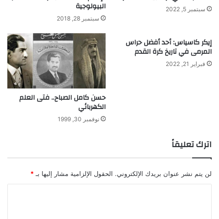
البيولوجية
ا
سبتمبر 5, 2022
سبتمبر 28, 2018
خ
ت
ر
إيكر كاسياس: أحد أفضل حراس
المرمى في تاريخ كرة القدم
ا
ع
فبراير 21, 2022
ا
ت
ه
حسن كامل الصباح.. فتى العلم
م
الكهربائي
ا
نوفمبر 30, 1999
اترك تعليقاً
لن يتم نشر عنوان بريدك الإلكتروني.
الحقول الإلزامية مشار إليها بـ
*
ا
ل