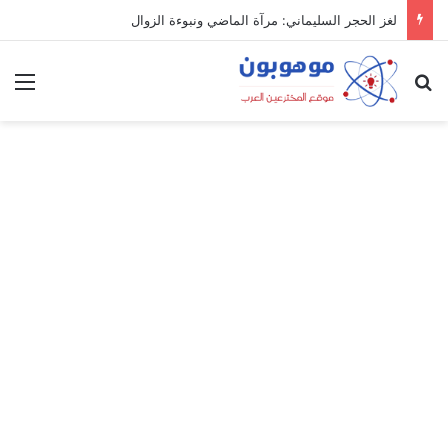
لغز الحجر السليماني: مرآة الماضي ونبوءة الزوال
بحث عن
الق