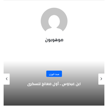
موهوبون
مبدعون
الألماني بنز مخترع السيارة الحديثة