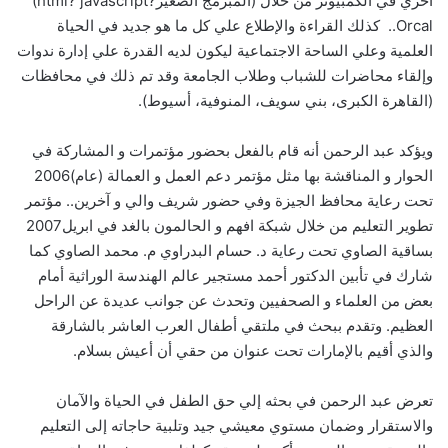
أخري في الكمبيوتر من خلال‮ (‬المبرمج الصغير‮) ‬html? javascript?
Orcal.. ‮ ‬كذلك القراءة والإطلاع علي كل ما هو جديد في الحياة
العلمية وعلي الساحة الاجتماعية ليكون لديه القدرة علي إدارة ندوات
(‬القاهرة الكبرى،‮ ‬بني سويف، ‬المنوفية،‮ ‬أسيوط‮). ‬
ويؤكد عبد الرحمن أنه قام بالفعل بحضور مؤتمرات و المشاركة في
الحوار و المناقشة بها مثل مؤتمر دعم العمل و العمالة‮ (‬عام2006‮)
‬تحت رعاية محافظ الجيزة وفي حضور شريف والي و آخرين‮..‬ مؤتمر
تطوير التعليم من خلال شبكة افهم و الحالمون بالغد في ابريل2007‮
‬بساقية الصاوي تحت رعاية‮ ‬د‮. ‬حسام البدراوي م‮. ‬محمد الصاوي كما
شارك في تأبين الدكتور أحمد مستجير عالم الهندسة الوراثية أمام
بعض من العلماء و الصحفيين وتحدث عن جوانب عديدة عن الراحل
العظيم‮. ‬وتقدم ببحث في ملتقي أطفال العرب العاشر بالشارقة
والذي أقيم بالإمارات تحت عنوان من حقي أن أعيش بسلام‮.‬
تعرض عبد الرحمن في بحثه‮ ‬إلي حق الطفل في الحياة والآمان
والاستقرار وضمان مستوي معيشي جيد وتلبية حاجاته إلى التعليم