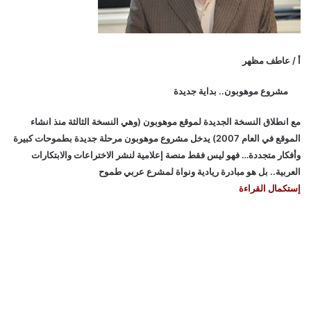
أ / عاطف مظهر
مشروع موهوبون.. بداية جديدة
مع انطلاق النسخة الجديدة لموقع موهوبون (وهي النسخة الثالثة منذ انشاء
الموقع في العام 2007) يدخل مشروع موهوبون مرحلة جديدة بطموحات كبيرة
وأفكار متجددة… فهو ليس فقط منصة إعلامية لنشر الاختراعات والابتكارات
العربية.. بل هو مبادرة ريادية ونواة لمشرع عربي طموح
إستكمال القراءة