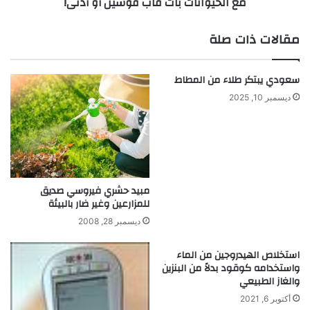
مع الحيوانات بات قاب قوسين أو أدنى!
م
إ
ذ
ل
ه
مقالات ذات صلة
ى
ل
م
ف
ش
ي
سعودي يبتكر طلاء من المطاط
ر
م
ديسمبر 10, 2025
و
ج
ع
ا
م
ل
ر
ا
ب
ل
ح
ذ
مبيد حشري فيروسي صديق
؟
ك
للمزارعين وغير ضار بالبيئة
ا
ء
ديسمبر 28, 2008
ا
ل
استخلاص الهيدروجين من الماء
ا
واستخدامه كوقود بدلاً من البنزين
ص
والغاز الطبيعي
ط
أكتوبر 6, 2021
ن