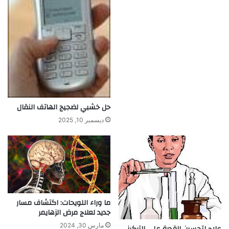
ا
ع
ي
.
.
ا
ل
ت
و
ا
حل خشبي لضجيج الهاتف النقال
ص
ديسمبر 10, 2025
ل
م
ع
ا
ل
ح
ي
ما وراء اللويحات: اكتشاف مسار
و
جديد لعلاج مرض الزهايمر
ا
ن
مارس 30, 2024