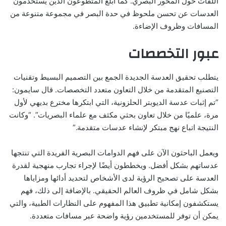
اللفات حول المحور البصري. كما أبلغ المتطوعون الذين يستخدمون
العدسات عن تحسن ملحوظ في حدة البصر في مجموعة متنوعة من
المسافات وظروف الإضاءة.
عبور التخصصات
يتطلب تحقيق العدسة الجديدة الجمع بين التصميم البسيط وتقنيات
التصنيع المتقدمة من خلال التعاون متعدد التخصصات. قال سايمون:
“تم إثبات عدسة الديوبتر الحلزونية، التي ابتكرها مخترع بديهي لأول
مرة، علميًا من خلال تعاون بحثي مكثف مع علماء البصريات”. “وكانت
النتيجة اتباع نهج مبتكر لإنشاء عدسات متقدمة.”
ويعمل الباحثون الآن على فهم الدوامات البصرية الفريدة التي تنتجها
عدساتهم بشكل أفضل. ويخططون أيضًا لإجراء تجارب منهجية لقدرة
العدسة على تصحيح الرؤية لدى الأشخاص لتحديد أدائها ومزاياها
بشكل شامل في ظروف العالم الحقيقي. بالإضافة إلى ذلك، فهم
يستكشفون إمكانية تطبيق هذا المفهوم على النظارات الطبية، والتي
يمكن أن توفر للمستخدمين رؤية واضحة عبر مسافات متعددة.