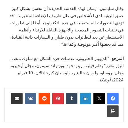
وقال سايمون: “يمكن لهذه العدسة الجديدة أن تحسن بشكل كبير
عمق الرؤية لدى الأشخاص في ظل ظروف الإضاءة المتغيرة”. “قد
تؤدي التطورات المستقبلية في هذه التكنولوجيا أيضًا إلى تطورات
في تقنيات التصوير المدمجة والأجهزة القابلة للارتداء وأنظمة
الاستشعار عن بعد للطائرات بدون طيار أو السيارات ذاتية القيادة،
مما قد يجعلها أكثر موثوقية وكفاءة.”
المرجع
: “الديوبتر الحلزوني: عدسات حرة الشكل مع سلوك متعدد
البؤر معزز” بقلم فيليب رينو-جود، وبرتراند سيمون، وجان أوجيرو،
وجان بروساو، ولوران جالينير، ولوسيان كيرجادالان، 19 فبراير
2024،
أوبتيكا
.
لينكدإن
‏Tumblr
بينتيريست
‏Reddit
‏VKontakte
مشاركة عبر البريد
طباعة