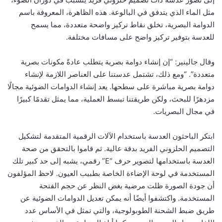
مثل الماء الذي يتدفق في البالوعة. هذه الظاهرة، المعروفة باسم
الدوامة البصرية، تخلق نقاط تركيز واضحة متعددة، مما يسمح
للعدسة بتوفير تركيز واضح على مسافات مختلفة.
وقال جالينير: “إن إنشاء دوامة بصرية يتطلب عادةً مكونات بصرية
متعددة”. “ومع ذلك، تشتمل عدستنا على العناصر اللازمة لإنشاء
دوامة بصرية مباشرة على سطحها. يعد إنشاء الدوامات الضوئية مجالًا
مزدهرًا للبحث، ولكن طريقتنا تبسط العملية، مما يمثل تقدمًا كبيرًا
في مجال البصريات.
ابتكر الباحثون العدسة باستخدام الآلات الرقمية المتقدمة لتشكيل
التصميم الحلزوني الفريد بدقة عالية. ثم قاموا بالتحقق من صحة
العدسة باستخدامها لتصوير حرف “E” رقمي، يشبه إلى حد كبير تلك
المستخدمة في لوحة الإضاءة الخاصة بطبيب العيون. لاحظ المؤلفون
أن جودة الصورة ظلت مرضية بغض النظر عن حجم الفتحة
المستخدمة. واكتشفوا أيضًا أنه يمكن تعديل الدوامات الضوئية عن
طريق ضبط الشحنة الطوبولوجية، والتي تمثل في الأساس عدد