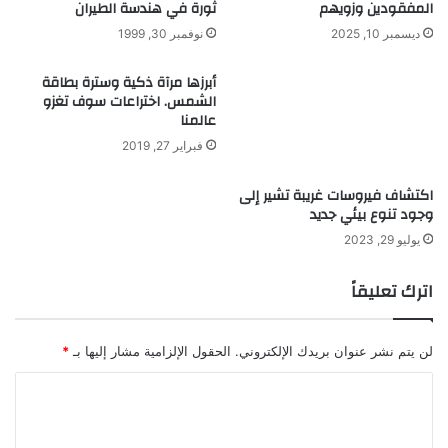
المفقودين وزويهم
ثورة في هندسة الطيران
ز
ن
ديسمبر 10, 2025
نوفمبر 30, 1999
و
ب
أبرزها مرآة ذكية وسترة بطاقة
ل
الشمس. اختراعات سوف تغزو
ل
عالمنا
ل
فبراير 27, 2019
ح
م
اكتشاف فيروسات غريبة تشير إلى
ا
وجود تنوع بيئي جديد
ق
ة
يوليو 29, 2023
ل
ع
اترك تعليقاً
ا
م
2
لن يتم نشر عنوان بريدك الإلكتروني.
الحقول الإلزامية مشار إليها بـ
*
0
2
ا
3
ل
ت