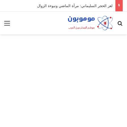
لغز الحجر السليماني: مرآة الماضي ونبوءة الزوال
بحث عن
الق