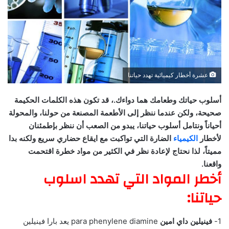
عشرة أخطار كيميائية تهدد حياتنا
أسلوب حياتك وطعامك هما دواءك.، قد تكون هذه الكلمات الحكيمة
صحيحة، ولكن عندما ننظر إلى الأطعمة المصنعة من حولنا، والمحولة
أحياناً ونتامل أسلوب حياتنا، يبدو من الصعب أن ننظر بإطمئنان
لأخطار
الكيمياء
الضارة التي تواكبت مع ايقاع حضاري سريع ولكنه بدا
مميتاً، لذا نحتاج لإعادة نظر في الكثير من مواد خطرة اقتحمت
واقعنا.
أخطر المواد التي تهدد اسلوب
حياتنا:
1-
فينيلين داي امين
para phenylene diamine يعد بارا فينيلين