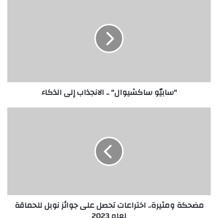
س
ا
ب
يّ
و
س
ا
ك
"سابيّو ساكشيوال" .. الانجذاب إلى الذكاء
ش
ي
و
م
ا
ض
ل
ح
"
ك
.
ة
.
و
ا
م
ل
ث
ا
ي
مضحكة ومثيرة.. اختراعات تحصل على جوائز نوبل للحماقة
ن
ر
لعام 2023
ج
ة