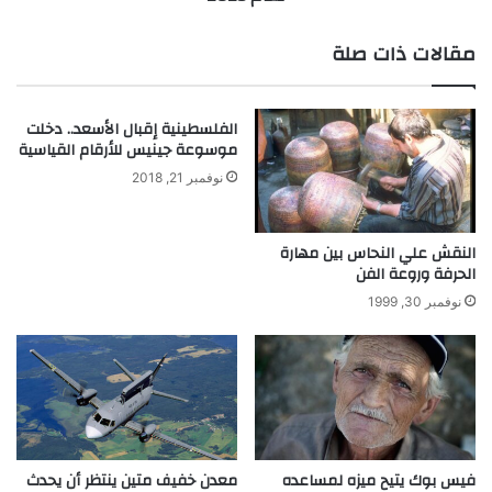
ذ
.
ا
.
مقالات ذات صلة
ب
ا
إ
خ
ل
ت
الفلسطينية إقبال الأسعد.. دخلت
ى
ر
موسوعة جينيس للأرقام القياسية
ا
ا
ل
ع
نوفمبر 21, 2018
ذ
ا
ك
ت
ا
ت
النقش علي النحاس بين مهارة
ء
ح
الحرفة وروعة الفن
ص
نوفمبر 30, 1999
ل
ع
ل
ى
ج
و
ا
فيس بوك يتيح ميزه لمساعده
معدن خفيف متين ينتظر أن يحدث
ئ