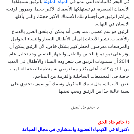
في البحر فالنباتات التي تنمو في
المياه الملوثة
بالزئبق تستهلكها
الأسماك الصغيرة، ثم تستهلكها الأسماك الأكبر حجما. وبمرور الوقت،
يتراكم الزئبق في أجسام تلك الأسماك الأكبر حجمًا، والتي يأكلها
الإنسان في النهاية.
الزئبق هو سم عصبي، مما يعني أنه يمكن أن يلحق الضرر بالدماغ
والأعصاب. تشير الأبحاث إلى أن الأطفال الصغار والنساء الحوامل
والمرضعات معرضون لخطر كبير بشكل خاص، لأن الزئبق يمكن أن
يؤثر على نمو دماغ الجنين والطفل والجهاز العصبي وجد تحليل عام
2014 أن مستويات الزئبق في شعر ودم النساء والأطفال في العديد
من البلدان كانت أعلى بكثير مما توصي به منظمة الصحة العالمية،
خاصة في المجتمعات الساحلية والقريبة من المناجم .
بعض الأسماك، مثل سمك الماكريل وسمك أبو سيف، تحتوي على
نسبة عالية جدًا من الزئبق ويجب تجنبها.
د. حاتم جاد الحق
د/ حاتم جاد الحق
دكتوراة في الكيمياء العضوية
واستشاري في مجال الصباغة