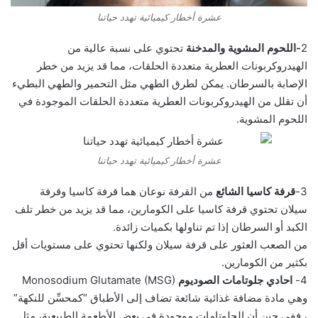
عشرة أخطار كيميائية تهدد حياتنا
2
-اللحوم المشوية والمدخنة
تحتوي على نسبة عالية من
الهيدروكربونات العطرية متعددة الحلقات، مما قد يزيد من خطر
الإصابة بالسرطان. يمكن لطرق الطهي مثل التحمير والطهي البطيء
أن تقلل من الهيدروكربونات العطرية متعددة الحلقات الموجودة في
اللحوم المشوية.
عشرة أخطار كيميائية تهدد حياتنا
3-
قرفة كاسيا الشائع
من القرفة نوعان هما قرفة كاسيا وقرفة
سيلان تحتوي قرفة كاسيا على الكومارين، مما قد يزيد من خطر تلف
الكبد أو السرطان إذا تم تناولها بكميات زائدة.
من الصعب العثور على قرفة سيلان ولكنها تحتوي على مستويات أقل
بكثير من الكومارين.
4-
احادي جلوتامات الصوديوم
Monosodium Glutamate (MSG)
وهي مادة مضافة غذائية شائعة تضاف إلى الأطباق “كمحسِّن للنكهة”
، ففي حين أن الجلوتامات موجودة في بعض الأطعمة الطبيعية، مثل