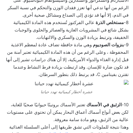
الأسبارتام والسكرالوز والسكارين وأسيسولفام البوتاسيوم. على
الرغم من أنها تدعي أنها تعزز فقدان الوزن والتحكم في نسبة السكر
في الدم، إلا أنها قد تؤدي إلى الصداع ومشاكل صحية أخرى.
8-
مستخلص الذرة
عالي الفركتوز تُستخدم هذه المادة الكيميائية
بشكل شائع في المشروبات الغازية والعصائر والحلوى والوجبات
الخفيفة، وترتبط بزيادة الوزن والسكري والالتهابات.
9-
بنزوات الصوديوم
وهي مادة حافظة تضاف عادة لمعظم الاغذية
المحفوظة ، وعلى الرغم من أن هذه المادة الكيميائية تعتبر آمنة من
قبل إدارة الغذاء والدواء الأمريكية، إلا أن هناك دراسات تشير إلى أنها
قد تكون ضارة للإنسان. وقد ارتبطت بزيادة فرط النشاط وعندما
تقترن بفيتامين C، قد يرتبط ذلك بتطور السرطان.
عشرة أخطار كيميائية تهدد حياتنا
10-
الزئبق في الأسماك
تعتبر الأسماك بروتينًا حيوانيًا صحيًا للغاية،
لكن بعض أنواع أسماك أعماق البحار يمكن أن تحتوي على مستويات
عالية من الزئبق، وهو مادة سامة معروفة.
وهذا نتيجة للملوثات التي تشق طريقها إلى أعلى السلسلة الغذائية