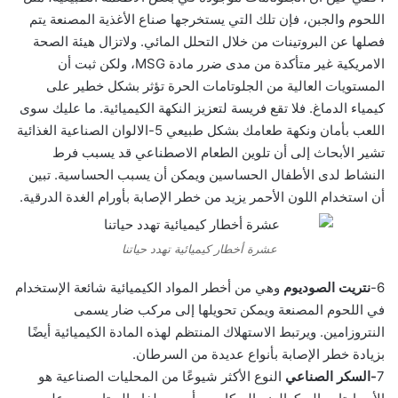
اللحوم والجبن، فإن تلك التي يستخرجها صناع الأغذية المصنعة يتم
فصلها عن البروتينات من خلال التحلل المائي. ولاتزال هيئة الصحة
الامريكية غير متأكدة من مدى ضرر مادة MSG، ولكن ثبت أن
المستويات العالية من الجلوتامات الحرة تؤثر بشكل خطير على
كيمياء الدماغ. فلا تقع فريسة لتعزيز النكهة الكيميائية. ما عليك سوى
اللعب بأمان ونكهة طعامك بشكل طبيعي 5-الالوان الصناعية الغذائية
تشير الأبحاث إلى أن تلوين الطعام الاصطناعي قد يسبب فرط
النشاط لدى الأطفال الحساسين ويمكن أن يسبب الحساسية. تبين
أن استخدام اللون الأحمر يزيد من خطر الإصابة بأورام الغدة الدرقية.
عشرة أخطار كيميائية تهدد حياتنا
6-
نتريت الصوديوم
وهي من أخطر المواد الكيميائية شائعة الإستخدام
في اللحوم المصنعة ويمكن تحويلها إلى مركب ضار يسمى
النتروزامين. ويرتبط الاستهلاك المنتظم لهذه المادة الكيميائية أيضًا
بزيادة خطر الإصابة بأنواع عديدة من السرطان.
7
-السكر الصناعي
النوع الأكثر شيوعًا من المحليات الصناعية هو