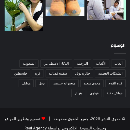
الوسوم
ألعاب
الألعاب
الترجمة
الذكاء الاصطناعي
السعودية
الشبكات العصبية
جائزة نوبل
سفينةفضائية
غزة
فلسطين
كرة القدم
مجدي سعيد
موسوعة جينيس
نوبل
هواتف
هواتف ذكية
هواوي
هونار
© حقوق النشر 2026، جميع الحقوق محفوظة |
تصميم وتطوير المواقع
وخدمات التسويق الإلكتروني بواسطة Real Agency