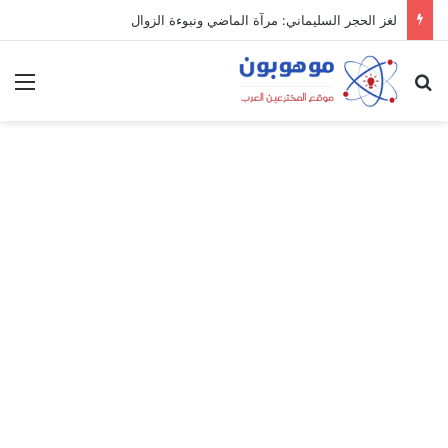
لغز الحجر السليماني: مرآة الماضي ونبوءة الزوال
بحث عن
الق