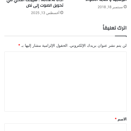
أداة Notta AI : شريكك الذكي في
م
تحويل الصوت إلى نص
ص
سبتمبر 18, 2018
أغسطس 13, 2025
ر
اترك تعليقاً
لن يتم نشر عنوان بريدك الإلكتروني.
الحقول الإلزامية مشار إليها بـ
*
ا
ل
ت
ع
ل
ي
ق
*
الاسم
*