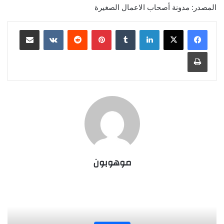
المصدر: مدونة أصحاب الاعمال الصغيرة
لينكدإن
‏Tumblr
بينتيريست
‏Reddit
‏VKontakte
مشاركة عبر البريد
طباعة
موهوبون