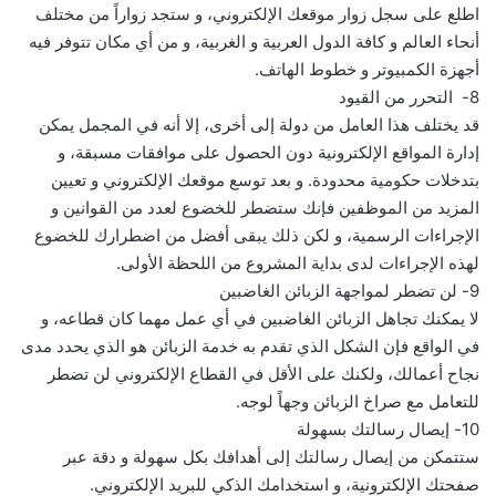
اطلع على سجل زوار موقعك الإلكتروني، و ستجد زواراً من مختلف
أنحاء العالم و كافة الدول العربية و الغربية، و من أي مكان تتوفر فيه
أجهزة الكمبيوتر و خطوط الهاتف.
8- التحرر من القيود
قد يختلف هذا العامل من دولة إلى أخرى، إلا أنه في المجمل يمكن
إدارة المواقع الإلكترونية دون الحصول على موافقات مسبقة، و
بتدخلات حكومية محدودة. و بعد توسع موقعك الإلكتروني و تعيين
المزيد من الموظفين فإنك ستضطر للخضوع لعدد من القوانين و
الإجراءات الرسمية، و لكن ذلك يبقى أفضل من اضطرارك للخضوع
لهذه الإجراءات لدى بداية المشروع من اللحظة الأولى.
9- لن تضطر لمواجهة الزبائن الغاضبين
لا يمكنك تجاهل الزبائن الغاضبين في أي عمل مهما كان قطاعه، و
في الواقع فإن الشكل الذي تقدم به خدمة الزبائن هو الذي يحدد مدى
نجاح أعمالك، ولكنك على الأقل في القطاع الإلكتروني لن تضطر
للتعامل مع صراخ الزبائن وجهاً لوجه.
10- إيصال رسالتك بسهولة
ستتمكن من إيصال رسالتك إلى أهدافك بكل سهولة و دقة عبر
صفحتك الإلكترونية، و استخدامك الذكي للبريد الإلكتروني.