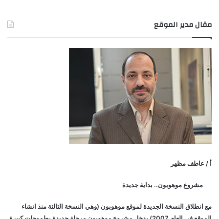
مقال مدير الموقع
أ / عاطف مظهر
مشروع موهوبون.. بداية جديدة
مع انطلاق النسخة الجديدة لموقع موهوبون (وهي النسخة الثالثة منذ انشاء
الموقع في العام 2007) يدخل مشروع موهوبون مرحلة جديدة بطموحات كبيرة