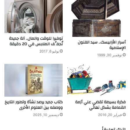
ا
س
ل
ي
ح
ا
ر
و
ق
توفيرا للوقت والمال.. آلة جديدة
أسرار الأرابيسك.. سيد الفنون
تُجفِّف الملابس في 20 دقيقة
الإسلامية
يوليو 6, 2017
نوفمبر 30, 1999
فكرة بسيطة تقضي علي أزمة
كتاب جديد يرصد نشأة وتطور التاريخ
القمامة بشكل نهائي
ووصفه بين العلوم الأخرى
فبراير 20, 2016
ديسمبر 10, 2025
اترك تعليقاً