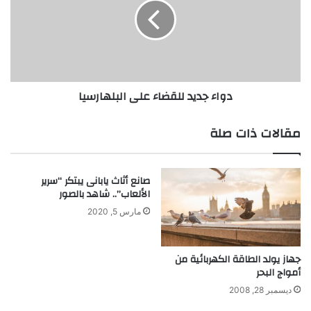
ل
ء
ل
ج
ل
د
ع
ي
ل
د
ا
ل
دواء جديد للقضاء على البلهارسيا
ج
ل
ا
ق
ل
ض
مقالات ذات صلة
م
ا
و
ء
ض
ع
صانع أثاث يابانى يبتكر “سرير
ع
ل
الألعاب”.. شاهد بالصور
ي
ى
ل
ا
مارس 5, 2020
ل
ل
ج
ب
ر
ل
جهاز يولد الطاقة الكهربائية من
و
أمواج البحر
ه
ح
ا
ديسمبر 28, 2008
و
ر