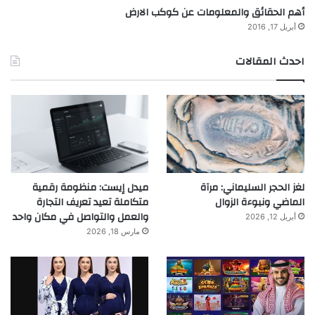
أهم الحقائق والمعلومات عن كوكب الارض
أبريل 17, 2016
احدث المقالات
لغز الحجر السليماني: مرآة
ميدل إيست: منظومة رقمية
الماضي ونبوءة الزوال
متكاملة تعيد تعريف التجارة
والعمل والتواصل في مكان واحد
أبريل 12, 2026
مارس 18, 2026