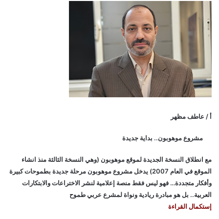
أ / عاطف مظهر
مشروع موهوبون.. بداية جديدة
مع انطلاق النسخة الجديدة لموقع موهوبون (وهي النسخة الثالثة منذ انشاء
الموقع في العام 2007) يدخل مشروع موهوبون مرحلة جديدة بطموحات كبيرة
وأفكار متجددة… فهو ليس فقط منصة إعلامية لنشر الاختراعات والابتكارات
العربية.. بل هو مبادرة ريادية ونواة لمشرع عربي طموح
إستكمال القراءة