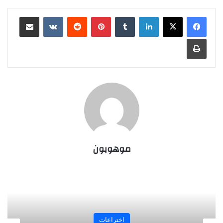
لينكدإن
‏Tumblr
بينتيريست
‏Reddit
‏VKontakte
مشاركة عبر البريد
طباعة
موهوبون
المجلة