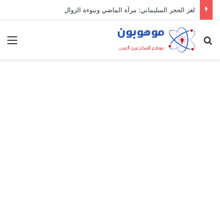
لغز الحجر السليماني: مرآة الماضي ونبوءة الزوال
بحث عن
الق