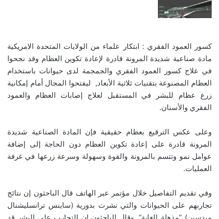
كسور العمود الفقري : ابتكار علماء من الولايات المتحدة الامريكية
مادة صناعية شديدة المرونة قادرة لإعادة تكوين العظام وقد نجحوا
في علاج كسور العمود الفقري والجمجمة لدى حيوانات باستخدام
العظام المصنوعة بتقنيات ثلاثية الأبعاد, ليفتحوا المجال أمام إمكانية
زرع عظام للبشر في المستقبل لعلاج إصابات العظام والعمود
الفقري والأسنان.
وعلى عكس الترقيع بعظام حقيقية فإن المادة الصناعية شديدة
المرونة قادرة على إعادة تكوين العظام دون الحاجة إلى إضافة
عوامل نمو وتتسم بالمرونة والقوة وسهولة وسرعة زرعها في غرفة
العمليات.
وفي تقديم التفاصيل خلال مؤتمر عبر الهاتف قال الباحثون إن نتائج
تجاربهم على الحيوانات والتي نشرت بدورية (ساينس ترانسليشنال
ميدسين) “مذهلة للغاية”. وقال الباحثون إن التجارب على البشر قد