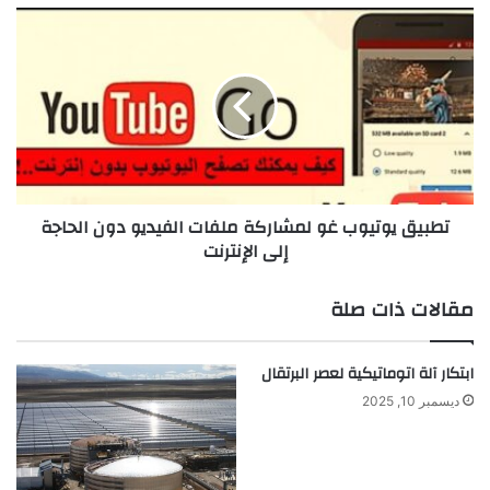
ل
ت
ك
ط
س
ب
ف
ي
ا
ق
ج
ي
ن
و
"
ت
ت
ي
تطبيق يوتيوب غو لمشاركة ملفات الفيديو دون الحاجة
ن
و
إلى الإنترنت
ت
ب
ج
غ
أ
و
مقالات ذات صلة
و
ل
ل
م
ي
ش
ابتكار آلة اتوماتيكية لعصر البرتقال
س
ا
ديسمبر 10, 2025
ي
ر
ا
ك
ر
ة
ا
م