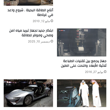
ت
ل
ه
ف
أنتاج الطاقة البديلة . شروع واعد
ا
ا
في غرناطة
ا
ت
مايو 12, 2010
ل
ا
ك
ل
ابتكار جديد لجهاز تبريد مياه آمن
ه
ف
وصحي وموفر للطاقة
ر
ي
ديسمبر 10, 2025
ب
د
ا
ي
ئ
و
ي
د
جهاز يجمع بين تقنيات الطباعة
ة
و
ثلاثية الأبعاد والنحت على الطين
ن
يوليو 27, 2016
ا
ل
ح
ا
ج
ة
إ