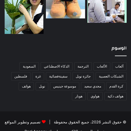
الوسوم
ألعاب
الألعاب
الترجمة
الذكاء الاصطناعي
السعودية
الشبكات العصبية
جائزة نوبل
سفينةفضائية
غزة
فلسطين
كرة القدم
مجدي سعيد
موسوعة جينيس
نوبل
هواتف
هواتف ذكية
هواوي
هونار
© حقوق النشر 2026، جميع الحقوق محفوظة |
تصميم وتطوير المواقع