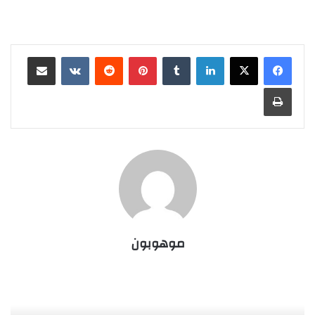
لينكدإن
‏Tumblr
بينتيريست
‏Reddit
‏VKontakte
مشاركة عبر البريد
طباعة
موهوبون