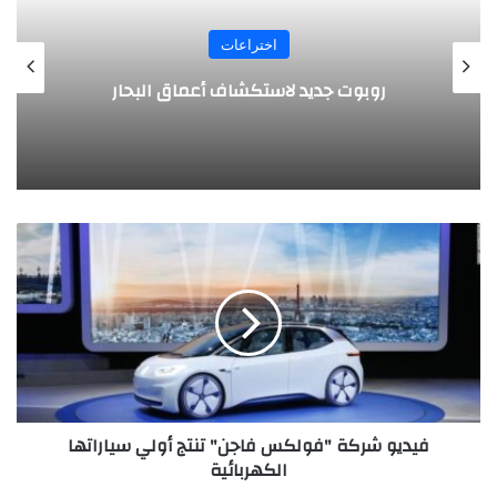
اختراعات
روبوت جديد لاستكشاف أعماق البحار
ف
ي
د
ي
و
ش
ر
ك
ة
فيديو شركة "فولكس فاجن" تنتج أولي سياراتها
"
الكهربائية
ف
و