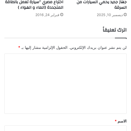
جهاز جديد يحمي السيارات من
اختراع مصري “سيارة تعمل بالطاقة
ل
السرقة
المتجددة (الماء و الهواء )
ى
ا
ديسمبر 10, 2025
فبراير 24, 2016
ل
إ
اترك تعليقاً
ن
ت
ر
لن يتم نشر عنوان بريدك الإلكتروني.
الحقول الإلزامية مشار إليها بـ
*
ن
ت
ا
ل
ت
ع
ل
ي
ق
*
الاسم
*