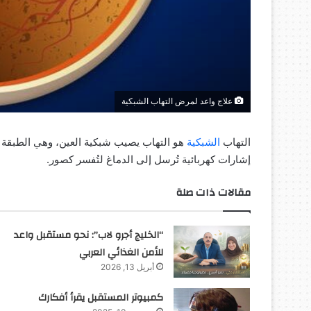
علاج واعد لمرض التهاب الشبكية
التهاب
الشبكية
هو التهاب يصيب شبكية العين، وهي الطبقة ا
إشارات كهربائية تُرسل إلى الدماغ لتُفسر كصور.
مقالات ذات صلة
“الخليج أجرو لاب”: نحو مستقبل واعد
للأمن الغذائي العربي
أبريل 13, 2026
كمبيوتر المستقبل يقرأ أفكارك