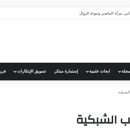
اني: مرآة الماضي ونبوءة الزوال
مجلة
ابحاث علمية
إستمارة مبتكر
تسويق الإبتكارات
فري
لشبكية
ب الشبكية