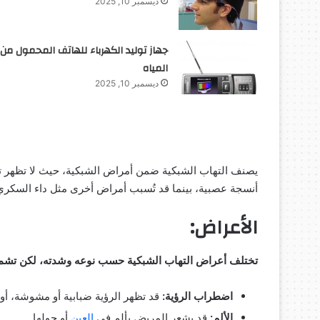
ديسمبر 10, 2025
جهاز توليد الكهرباء للهاتف المحمول من
المياه
ديسمبر 10, 2025
يصنف التهاب الشبكية ضمن أمراض الشبكية، حيث لا تظهر تغ
أنسجة عصبية، بينما قد تُسبب أمراض أخرى مثل داء السكر
الأعراض:
تختلف أعراض التهاب الشبكية حسب نوعه وشدته، لكن تشمل
اضطراب الرؤية:
قد تظهر الرؤية ضبابية أو مشوشة، أو ق
الألم:
قد يشعر المريض بألم في
العين
أو حولها.