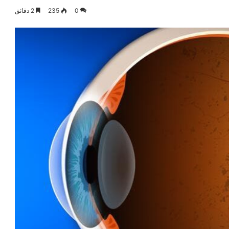
0
235
2 دقائق