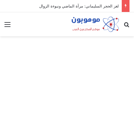
لغز الحجر السليماني: مرآة الماضي ونبوءة الزوال
بحث عن
الق