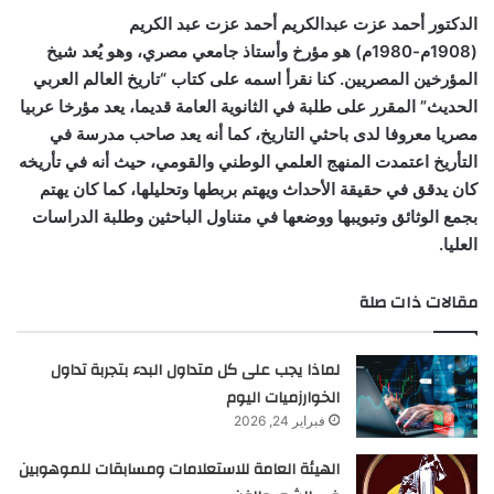
الدكتور أحمد عزت عبدالكريم أحمد عزت عبد الكريم
(1908م-1980م) هو مؤرخ وأستاذ جامعي مصري، وهو يُعد شيخ
المؤرخين المصريين. كنا نقرأ اسمه على كتاب “تاريخ العالم العربي
الحديث” المقرر على طلبة في الثانوية العامة قديما، يعد مؤرخا عربيا
مصريا معروفا لدى باحثي التاريخ، كما أنه يعد صاحب مدرسة في
التأريخ اعتمدت المنهج العلمي الوطني والقومي، حيث أنه في تأريخه
كان يدقق في حقيقة الأحداث ويهتم بربطها وتحليلها، كما كان يهتم
بجمع الوثائق وتبويبها ووضعها في متناول الباحثين وطلبة الدراسات
العليا.
مقالات ذات صلة
لماذا يجب على كل متداول البدء بتجربة تداول
الخوارزميات اليوم
فبراير 24, 2026
الهيئة العامة للاستعلامات ومسابقات للموهوبين