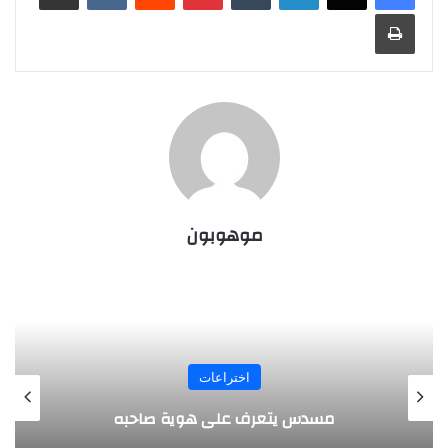
طباعة
موهوبون
المجلة
طفل مصري يخرج قصاصات الورق من أنفه
وفمه