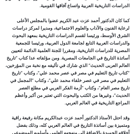
الدراسات التاريخية العربية واتساع آفاقها القومية.
كما كان الدكتور أحمد عزت عبد الكريم عضوا بالمجلس الأعلى
لرعاية الفنون والآداب والعلوم الاجتماعية، ومديرا لمركز دراسات
الشرق الأوسط، ورئيسا لقسم الدراسات التاريخية بمعهد البحوث
والدراسات العربية التابع لجامعة الدول العربية، ورئيسا للجمعية
المصرية للدراسات التاريخية، ومقررا للجنة العلمية الدائمة لتعيين
أساتذة التاريخ في الجامعات المصرية. ومن مؤلفاته عدا كتاب “تاريخ
العالم العربى الحديث” الذي شارك في تأليفه مع نخبة من المؤرخين،
“كتاب تاريخ التعليم في مصر في عصر محمد علي”، وكتاب “تاريخ
التعليم في مصر في عصر خلفاء محمد علي”، وكتاب “المجمل في
تاريخ مصر العام”، وكتاب “أزمة الفكر العربي في مطلع العصر
الحديث”، وغيرها من الكتب والبحوث التي تعتبر من أكبر وأعظم
المراجع التاريخية في العالم العربي.
وقد احتل الأستاذ الدكتور أحمد عزت عبدالكريم مكانة رفيعة راقية
ومتميزة بين أساتذة التاريخ في العالم العربي كله، وذلك بفضل
أخلاقه الحميدة بالإضافة إلى منهجهه العلمى وأسلوبه الموضوعي