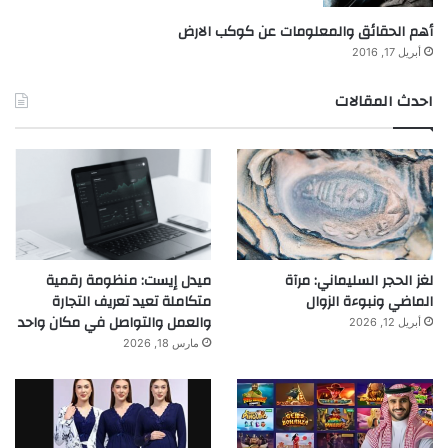
أهم الحقائق والمعلومات عن كوكب الارض
أبريل 17, 2016
احدث المقالات
لغز الحجر السليماني: مرآة
ميدل إيست: منظومة رقمية
الماضي ونبوءة الزوال
متكاملة تعيد تعريف التجارة
والعمل والتواصل في مكان واحد
أبريل 12, 2026
مارس 18, 2026