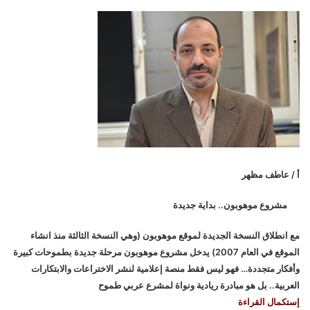
أ / عاطف مظهر
مشروع موهوبون.. بداية جديدة
مع انطلاق النسخة الجديدة لموقع موهوبون (وهي النسخة الثالثة منذ انشاء
الموقع في العام 2007) يدخل مشروع موهوبون مرحلة جديدة بطموحات كبيرة
وأفكار متجددة… فهو ليس فقط منصة إعلامية لنشر الاختراعات والابتكارات
العربية.. بل هو مبادرة ريادية ونواة لمشرع عربي طموح
إستكمال القراءة