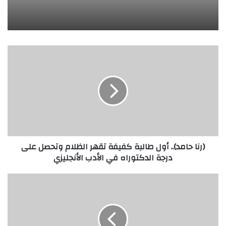
(رنا
حامد)..
أول
طالبة
كفيفة
تقهر
الظلام
وتحصل
على
(رنا حامد).. أول طالبة كفيفة تقهر الظلام وتحصل على
درجة
درجة الدكتوراه في الأدب الأنجليزي
الدكتوراه
في
الأدب
تحميل
الأنجليزي
واتساب
عمر
العنابي