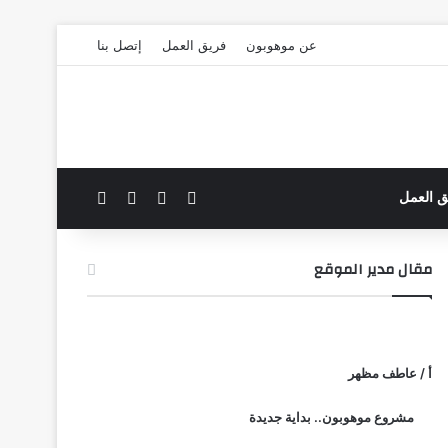
عن موهوبون
فريق العمل
إتصل بنا
‫X
فيسبوك
بحث عن
الوضع المظلم
ق العمل
مقال مدير الموقع
أ / عاطف مظهر
مشروع موهوبون.. بداية جديدة