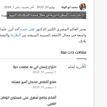
محمد ابو الوفا
يوليو 23, 2023
آخر تحديث: يناير 1, 2024
على عبده .. أسطورة عربية في مجال هندسة الميكانيكيا النووية
يعتبر العالم المصري الكبير الدكتور
على عبده
أحد أبرز علماء
واسعة في مجال الأشعة السينية المنبعثه من
البلازما
والتشخي
بلانك.
مقالات ذات صلة
اختراع إنسان آلي له عضلات حية
ديسمبر 10, 2025
صانع أقفاص الحجال أسير مهنته
ديسمبر 10, 2025
أضخم برنامج شعري على مستوى الوطن
العربي