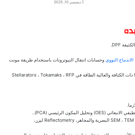
ديسمبر 10, 2025
ده
يفة DPF.
الاندماج النووي
وحسابات انتقال النيوترونات باستخدام طريقة مونت
• فيزياء البلازما التجريبيه في مجال الاندماج النووي، البلازما ذات الكثافة والعالية الطاقة في Stellarators ، Tokamaks ، RFP
زما.
 المكون الرئيسي (PCA)..
• إجادة استخدام مقاييس النانومتر والمعدات التحليلية مثل: SEM ، TEM البصرية والمجاهر، Reflectometry ليزر،