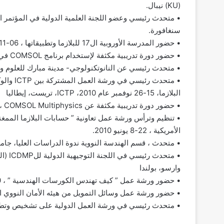
(KU) نيبال.
سنغافورة.
• حضور المدرسة الأوروبية ال17 للبلازما وتطبيقاتها ، 06-11 أكتوبر 2012، باد هونيف، ألمانيا.
• حضور دورة تدريبية مكثفة لإستخدام برنامج COMSOL في فيزياء البلازما بمقر الشركة بماساتشوستس أمريكا 9 يونيو 2011
• متحدث رئيسي عن النانوتكنولوجي- مدينة مبارك للعلوم والتكنولوجيا MuCSAT، 28 د
• متحدث 
البلازما، 15-26 نوفمبر عام 2010، ICTP، تريست، إيطاليا
• حضور دورة تدريبية مكثفة عن COMSOL Multiphysics ، بمقر الشركة بماساتشوستس أمريكا أكتوبر 19-20، 2010.
الأمريكية ، 22-8 يونيو 2010.
• متحدث ، قسم الهندسة النووية ندوة الدراسات العليا، جامعة بوردو ال
وارسو، بولندا
• حضور ورشة عمل ” كيف تهندس الكورسات الهندسية ” ، 20 يوليو – 22 2009، جامعة بكنل، ولاية بنسلفانيا.
• حضور ورشة عمل وسائل التمويل من هيئه الأمان النووي الأمريكية دا
• متحدث رئيسي في ورشة العمل الدولية على تشخيص وتطبيقات البلازما IWPDA 2-3 يوليو 