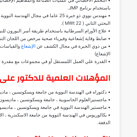
• التحكم الاحصائي في عمليات الصناعة والمفاهيم الإحصائي
باستخدام برنامج JMP.
• مهندس نووي ذو خبرة 25 عاما في مجال 
البحثي الثاني ( MWt 22 ).
• علاج الأورام السرطانية باستخدام طريقة أسر البورون للنيوترو
• ضابط وقاية إشعاعية وفيزياء صحية مرخص من اللجان التنظيمية النو
• من ذوي الخبرة في مجال الكشف عن
الإشعاع
والقياسات (
الإشعاع)
• القدرة علي العمل اللمستقل أو في مجموعات مع مقدرة ت
المؤهلات العلمية للدكتور على
• دكتوراه في الهندسة النووية من جامعة ويسكونسين ، ماديسون ،
• ماجستيرالعلوم الحاسوبية ، جامعة ويسكونسين ، ماديسون ، ويس
• ماجستير الهندسة النووية في جامعة ويسكونسين ، ماديسون ، وي
الدفعة.