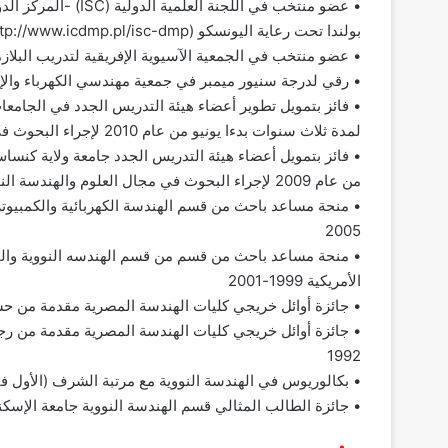
بولندا تحت رعاية اليونسكو (http://www.icdmp.pl/isc-dmp).
• عضو منتخب في الجمعية الآسيوية الإفريقية لتدريب البلازما (p://www.aaapt.org/member
• رقي لدرجة سنيور ميمبر في جمعية مهندسي الكهرباء والإلكترونيات الأمر
لمدة ثلاث سنوات بدءا يونيو من عام 2010 لإجراء البحوث في مجال العلوم والهندسة النووية .
من عام 2009 لإجراء البحوث في مجال العلوم والهندسة النووية .
2005
• منحة مساعد باحث من قسم من قسم الهندسه النووية والفي
الأمريكية 1999-2001
• جائزة أوائل خريجي كليات الهندسة المصرية مقدمة من حسب ا
1992
• بكالوريوس في الهندسة النووية مع مرتبة الشرف (الأول في ع
• جائزة الطالب المثالي قسم الهندسة النووية جامعة الإسكندري