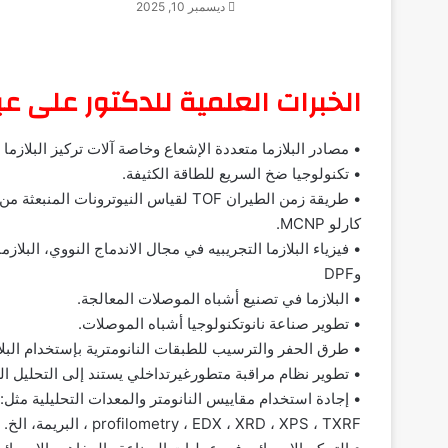
ديسمبر 10, 2025
الخبرات العلمية للدكتور على عب
• مصادر البلازما متعددة الإشعاع وخاصة آلات تركيز البلازما الكث
• تكنولوجيا ضخ السريع للطاقة الكثيفة.
• طريقة زمن الطيران TOF لقياس النيوترونات المنبعثة من
كارلو MCNP.
وDPF
• البلازما في تصنيع أشباه الموصلات المعالجة.
• تطوير صناعة نانوتكنولوجيا أشباه الموصلات.
• طرق الحفر والترسيب للطبقات النانومترية بإستخدام البلا
• تطوير نظام مراقبة متطورغيرتداخلي يستند إلى التحليل الطيفي الانبعاثي (OES) وتحليل
profilometry ، EDX ، XRD ، XPS ، TXRF ، البريمة، الخ.