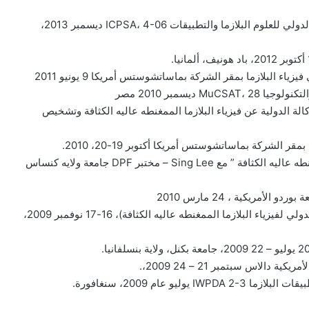
• متحدث رئيسي وعضو اللجنة العلمية الدولية في المؤتمر الدولي للعلوم البلازما والتطبيقات ICPSA، 4-06 ديسمبر 2013،
يسمبر 2010 مصر
رئيسي في ورشة العمل المشتركة بين ICTP والوكالة الدولية عن فيزياء البلازما الممغنطه عاليه الكثافة وتشخيص
• تنظيم وترأس ورشة عمل تعاونية ” حسابات البلازما الممغنطه عاليه الكثافة ” مع Sing Lee – مختبر DPF جامعة ولايه كنساس
أمريكية ، 24 مارس 2010
• متحدث رئيسي في اللجنة التوجيهية الدولية للICDMP (الدولي لفيزياء البلازما الممغنطه عاليه الكثافة)، 16-17 نوفمبر 2009،
لاس سبتمبر 21 – 24 2009،.
عام 2009، سنغافورة.