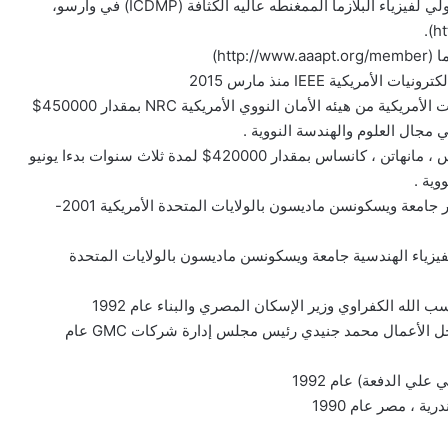
• عضو منتخب في اللجنة العلمية الدولية (ISC) -المركز الدولي لفيزياء البلازما الممغنطه عاليه الكثافة (ICDMP) في وارسو،
htt)
يكية IEEE منذ مارس 2015
• فائز بتمويل تطوير أعضاء هيئة التدريس الجدد في الجامعات الأمريكية من هيئه الأمان النووي الأمريكية NRC بمقدار 450000$
• فائز بتمويل أعضاء هيئة التدريس الجدد جامعة ولاية كنساس ، مانهاتن ، كانساس بمقدار 420000$ لمدة ثلاث سنوات بدءا يونيو
• منحة مساعد باحث من قسم الهندسة الكهربائية والكمبيوتر جامعة ويسكونسن ماديسون بالولايات المتحدة الأمريكية 2001-
زياء الهندسية جامعة ويسكونسن ماديسون بالولايات المتحدة
لله الكفراوي وزير الإسكان المصري والبناء عام 1992
• جائزة أوائل خريجي كليات الهندسة المصرية مقدمة من رجل الأعمال محمد جنيدي رئيس مجلس إدارة شركات GMC عام
لي الدفعة) عام 1992
ة ، مصر عام 1990