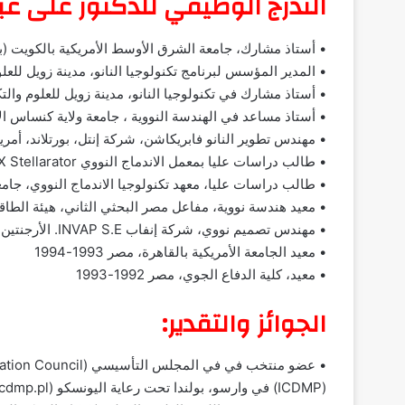
التدرج الوظيفي للدكتور على عب
• أستاذ مشارك، جامعة الشرق الأوسط الأمريكية بالكويت (بالش
• المدير المؤسس لبرنامج تكنولوجيا النانو، مدينة زويل للعلوم والتك
• أستاذ مشارك في تكنولوجيا النانو، مدينة زويل للعلوم والتكنولوجيا 
• أستاذ مساعد في الهندسة النووية ، جامعة ولاية كنساس الأمريكية 9
• مهندس تطوير النانو فابريكاشن، شركة إنتل، بورتلاند، أمريكا 2005-9
• طالب دراسات عليا بمعمل الاندماج النووي HSX Stellarator، جامعة ويسكونسن ماديسون 2001-2005
• طالب دراسات عليا، معهد تكنولوجيا الاندماج النووي، جامعة ويس
• معيد هندسة نووية، مفاعل مصر البحثي الثاني، هيئة الطاقة الذري
• مهندس تصميم نووي، شركة إنفاب INVAP S.E. الأرجنتين 1994-1997
• معيد الجامعة الأمريكية بالقاهرة، مصر 1993-1994
• معيد، كلية الدفاع الجوي، مصر 1992-1993
الجوائز والتقدير:
(ICDMP) في وارسو، بولندا تحت رعاية اليونسكو (http://www.icdmp.pl/).