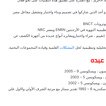
ة الأخرى ، مع القدرة على تطبيق هذه التقنيات على نحو فعال
الهندسة النووية و أحد الذين شاركوا في تصميم وبناء واختبار وتشغيل مفاعل مصر
نات BNCT
وية في الأرجنتين ENRN ومصر NRC
تقييم ، شراء واختبارومعايره أنواع عديدة من أجهزة الكشف عن
حليلية وتنظيمية لحل
المشكلات
العلمية وقيادة المجموعات البحثية.
 عبده
 ويسكونسن 9 – 2005
كونسن 5 – 2003
سكونسن 5 – 2002
• بكالوريوس في الهندسة النووية من جامعة الاسكندرية ، الاسكندرية 6 – 1992 تقدير ممتاز مع مرتبة الشرف الأولي والاول علي