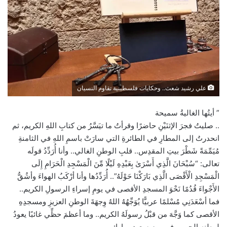
علي رشيد شعث.. وحكايات فلسطينية تقاوم النسيان
” أيتُها الغاليةُ سميحة
.. صليتُ فجرَ الإثنَيْنِ حاضرًا وقرأتُ ما تيَسَّرُ من كتابِ اللهِ الكريم، ثم
انحدرتُ إلى المطارِ في الطائرةِ التي سارَتْ باسمِ اللهِ في الثامنةِ
مُيَمِّمَةً شَطْرَ بيتِ المقدِس.. قلبِ الوطنِ الغالي.. وأنا أُرَدِّدُ قولَه
تعالى: “سُبْحَانَ الَّذِي أَسْرَىٰ بِعَبْدِهِ لَيْلًا مِّنَ الْمَسْجِدِ الْحَرَامِ إِلَى
الْمَسْجِدِ الْأَقْصَى الَّذِي بَارَكْنَا حَوْلَهُ”.. أُرَدِّدُها وأنا أرْكَبُ الهواءَ وأشُقُّ
الأَجْواءَ قُدُمًا نَحْوَ المسجدِ الأقصى في يومِ إسراءِ الرسولِ الكريم..
فما أسْعَدَنِي مُسْلمًا عربيًّا يُوَجِّهُهُ اللهُ وِجهَةَ الوطنِ العزيزِ ومسجدِهِ
الأقصى كما وَجَّهَ من قبْلُ رسولَهُ الكريم.. وما أعظمَ حظِّي غائبًا يعودُ
لوطنِه الحبيبِ في يومٍ سعيدٍ مبارك.