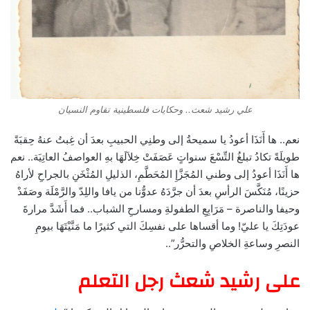
علي رشيد شعث.. وحكايات فلسطينية تقاوم النسيان
نعم.. ها أَنَذَا أعودُ يا سميحةُ إلى وطنِي الحبيبِ بعدَ أن غِبتُ عنهُ حِقبَةً
طويلَةً تكادُ تبلغُ التِّسْعَ سنواتٍ عَصَفَتْ خِلاَلَهَا بهِ العواصفُ العاتِيَة.. نعم
ها أَنَذَا أعودُ إلى وطني المُجَزَّإِ المُحَطَّمِ، الذليلِ المُثْخَنِ بالجراحِ لأراهُ
حزينًا، مُنَكَّسَ الرأسِ بعدَ أن جرَّدَهُ عدوُّنا من يافا واللِدّ والرَّمْلَة وصَفَدْ
وحيفا والناصرة – مَرَابِعِ الطفولةِ ومسارحِ الشباب.. فما أَشَدَّ مرارةَ
عودَتِكَ يا عليّ! وما أقساها على نفسِكَ التي كثيرًا ما مَنَّيْتَهَا بيومِ
النصرِ وساعةِ الخلاصِ والتحرُّر”..
على رشيد شعث رجل التعلم