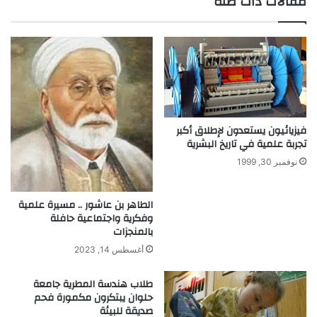
مقالات ذات صلة
د
ي
"
ل
ب
ي
ل
ف
ق
ل
ب
س
أ
ط
ف
ي
ض
ن
فيزيائيون يستعدون لإطلاق أكبر
ل
ي
تجربة علمية في تاريخ البشرية
م
ي
نوفمبر 30, 1999
ب
ط
ت
و
ك
ع
الطاهر بن عاشور .. مسيرة علمية
ر
ا
وفكرية واجتماعية حافلة
ع
بالمنجزات
ل
ر
خ
أغسطس 14, 2023
ب
ط
ي
ا
طلاب هندسة المطرية جامعة
ب
ل
حلوان يبتكرون مكمورة فحم
ب
ع
صديقة للبيئة