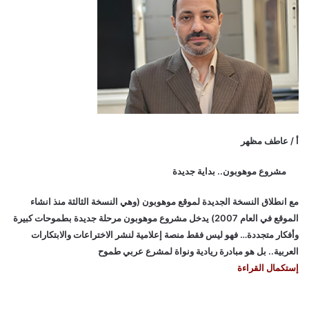
أ / عاطف مظهر
مشروع موهوبون.. بداية جديدة
مع انطلاق النسخة الجديدة لموقع موهوبون (وهي النسخة الثالثة منذ انشاء
الموقع في العام 2007) يدخل مشروع موهوبون مرحلة جديدة بطموحات كبيرة
وأفكار متجددة… فهو ليس فقط منصة إعلامية لنشر الاختراعات والابتكارات
العربية.. بل هو مبادرة ريادية ونواة لمشرع عربي طموح
إستكمال القراءة