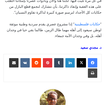
في كل مرة تُليت فيها. لكننا هنا والآن وبأدوات عصرنا بإمكاننا التغلب
على هذه العقبة وإنقاذ ذاكرتنا، بأن نتشارك لنجمع قطع البازل من
حكايات كل الأجداد لنرسم صورة كبيرة لذاكرة تقاوم النسيان”.
“
حكايات فلسطينية
” إذا مشروع عصري يقدم سردية وطنية موثقة
لوطن سيعود إلى أهله مهما طال الزمن، طالما بقي حيا في وجدان
أهله، بل وفي وجدان الأمة جمعاء.
د. مجدي سعيد
لينكدإن
‏Tumblr
بينتيريست
‏Reddit
‏VKontakte
مشاركة عبر البريد
طباعة