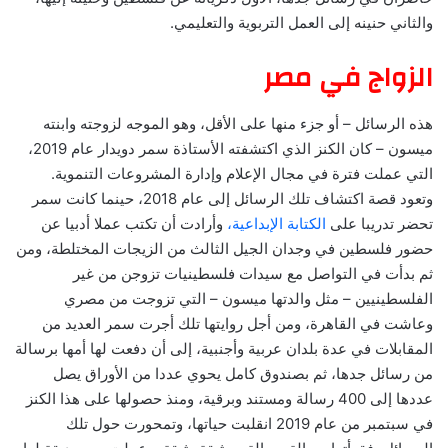
والثاني حنينه إلى العمل التربوية والتعليمي.
الزواج في مصر
هذه الرسائل – أو جزء منها على الأقل، وهو الموجه لزوجته وابنته
ميسون – كان الكنز الذي اكتشفته الأستاذة سمر دويدار عام 2019،
التي عملت فترة في مجال الإعلام وإدارة المشروعات التنموية.
وتعود قصة اكتشاف تلك الرسائل إلى عام 2018، حينما كانت سمر
تحضر تدريبا على
الكتابة الإبداعية،
وأرادت أن تكتب عملا أدبيا عن
حضور فلسطين في وجدان الجيل الثالث من الزيجات المختلطة، ومن
ثم بدأت في التواصل مع سيدات فلسطينيات تزوجن من غير
الفلسطينيين – مثل والدتها ميسون – التي تزوجت من مصري
وعاشت في القاهرة، ومن أجل روايتها تلك أجرت سمر العديد من
المقابلات في عدة بلدان عربية وأجنبية، إلى أن دفعت لها أمها برسالة
من رسائل جدها، ثم بصندوق كامل يحوي عددا من الأوراق يصل
عددها إلى 400 رسالة ومستند وبرقية، ومنذ حصولها على هذا الكنز
في سبتمبر من عام 2019 انقلبت حياتها، وتمحورت حول تلك