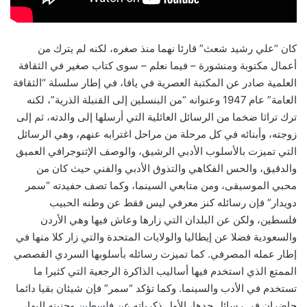
كان “علي رشيد شعث” قارئا نهما منذ صغره، لكنه لم يترك من
أعمال مكتوبة ومنشورة – فيما نعلم – سوى كتاب صغير في الثقافة
العلمية صادر عن المكتبة العصرية في يافا، في إطار سلسلة “الثقافة
العامة” عام 1947 وعنوانه “من البنسلين إلى القنبلة الذرية”، لكنه
ترك تراثا ضخما من الرسائل العائلية التي أرسلها إلى والدته، ثم إلى
زوجته، وأبنائه في كل مرحلة من مراحل اغترابه عنهم، وهي الرسائل
التي تميزت بالأسلوب الأدبي الرشيق، والوصف الإثنوجرافي العميق
والدقيق، والحس الفكاهي والتذوق الأدبي والفني حيث كان من
محبي الموسيقى، ومن متابعي السينما، وكما تصف حفيدته “سمر
دويدار” فإن رسائله كنز معرفي ليس فقط عن وطنه الحبيب
فلسطين، ولكن عن البلدان التي زارها وعاش فيها وهي الأردن
والسعودية فضلا عن إيطاليا والولايات المتحدة والتي زار كلا منها في
إطار عمله المصرفي. كما تميزت رسائله بأسلوبها السردي القصصي
الممتع الذي استخدم فيها أساليب الذاكرة الرجعية التي كثيرا ما
تستخدم في الأدب والسينما. وكما تؤكد “سمر” فإن شيئان بقيا دائما
حاضران في رسائل جدها، الأول ذكرياته عن فلسطين وحنينه إليها،