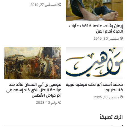
ر
ر
أغسطس 27, 2019
ن
ب
ا
ي
م
ل
ج
خ
إيمان رشاد.. عندما لا تقف عثرات
ن
الحياة أمام الفن
د
ج
م
سبتمبر 30, 2010
و
ة
م
ا
ا
ل
ل
ق
ع
ض
ل
ي
و
ة
محمد أسعد أبو نحله موهبه عربية
موسى بن أبي الغسان قائد جند
م
ا
فلسطينيه
غرناطة البطل الذي خلد إسمه في
ل
آخر مراحل الأندلس
ف
ديسمبر 10, 2025
ل
يوليو 13, 2023
س
ط
اترك تعليقاً
ي
ن