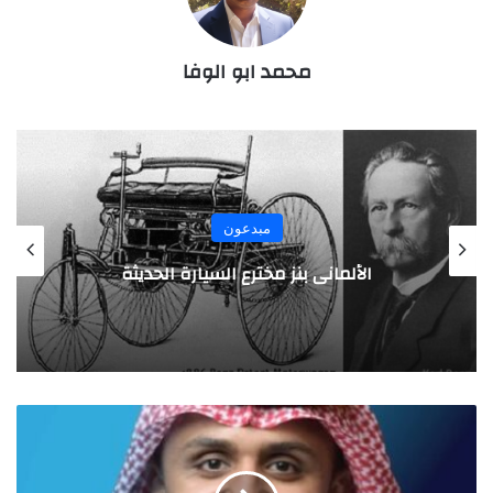
محمد ابو الوفا
مبدعون
الألماني بنز مخترع السيارة الحديثة
ت
ت
و
ي