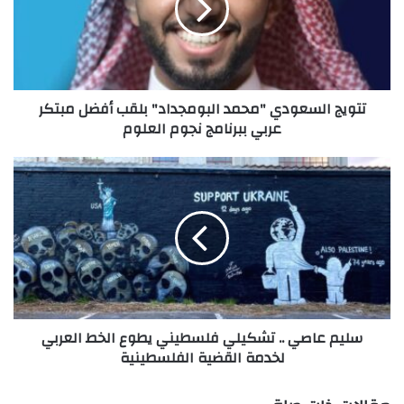
ج
ا
ل
س
ع
تتويج السعودي "محمد البومجداد" بلقب أفضل مبتكر
و
عربي ببرنامج نجوم العلوم
د
ي
"
س
م
ل
ح
ي
م
م
د
ع
ا
ا
ل
ص
ب
ي
و
.
سليم عاصي .. تشكيلي فلسطيني يطوع الخط العربي
م
.
لخدمة القضية الفلسطينية
ج
ت
د
ش
ا
ك