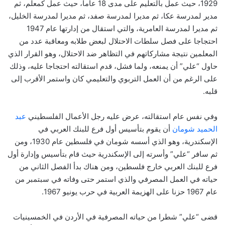
1929، حيث عمل بالتعليم على مدى 18 عاما، حيث عمل كمعلم، ثم
مدير لمدرسة عكا، ثم مديرا لمدرسة صفد، ثم مديرا لمدرسة الخليل،
ثم مديرا لمدرسة العامرية، والتي استقال من إدارتها عام 1947
احتجاجا على فصل سلطات الاحتلال لبعض طلابه ومعاقبة عدد من
المعلمين نتيجة مشاركاتهم في التظاهر ضد الاحتلال، وهو القرار الذي
حاول “علي” أن يمنعه، ولما فشل، قدم استقالته احتجاجا عليه، وذلك
على الرغم من أن العمل التربوي والتعليمي كان واستمر الأقرب إلى
قلبه.
وفي نفس عام استقالته، عرض عليه رجل الأعمال الفلسطيني
عبد
الحميد شومان
أن يقوم بتأسيس أول فرع للبنك العربي في
الإسكندرية، وهو الذي أسسه شومان في فلسطين عام 1930، ومن
ثم سافر “علي” وأسرته إلى الإسكندرية حيث قام بتأسيس وإدارة أول
فرع للبنك العربي خارج فلسطين، ومن هناك بدأ الفصل الثاني من
حياته في العمل المصرفي والذي استمر حتى وفاته في سبتمبر من
عام 1967 حزنا على الهزيمة العربية في حرب يونيو 1967.
قضى “علي” شطرا من حياته المصرفية في الأردن في الخمسينيات