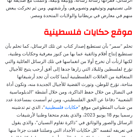
الرسائل، فقرأتها رسالة رسالة، ووثيقة وثيقة، وعملت مع صديقة لها
على تصنيفهم وتوثيقهم وتصويرهم، وأرشفتهم. ومن ثم تحركت ببعض
منهم في معارض في بريطانيا والولايات المتحدة ومصر.
موقع حكايات فلسطينية
تحلم “سمر” بأن تستطيع إصدار كتاب عن تلك الرسائل، كما تحلم بأن
تستطيع إنتاج أفلام وثائقية عما بها من كنوز معرفية وحكايات وطنية،
لكنها ارتأت أن تخرج أولا من انغماسها في تلك الرسائل العائلية والتي
تؤرخ لفلسطين وللبلاد التي زارها جدها إلى أفق أرحب يتيح للأجيال
المتعاقبة من العائلات الفلسطينية أينما كانت أن تجد أرشيفاتها
متاحة، تؤرخ للوطن، وتورث القضية للأجيال الجديدة منه، وتكون أداة
في النضال من خلال حفظ الذاكرة، ومن خلال أنشطة “الدبلوماسية
الشعبية” دفاعا عن الحق الفلسطيني، ومن ثم أسست بمساعدة عدد
من شباب المتطوعين موقع “
حكايات فلسطينية
“، الذي تم تدشينه
رسميا يوم 18 يونيو 2023، والذي يقدم متحفا وطنيا لأرشيفات
الرسائل والصور والوثائق في “ذاكرة تقاوم النسيان”، والذي يقول
في تعريفه لنفسه “كل حكايات الأجداد التي وصلتنا فقدت جزءا منها