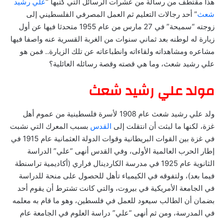
هذا مقتطف من رسالة من عشرات الرسائل التي كتبها “
علي رشيد
شعث
” أحد رجالات التعليم ثم العمل المصرفي الفلسطيني إلى
زوجته “سميحة” في 27 مارس من عام 1955 متحدثا فيها عن أول
زيارة له لوطنه بعد ثماني سنوات من الغربة القسرية عنه واصفا فيها
مشاعره ومشاهداته ولقاءاته وانطباعاته عن تلك الزيارة.. فمن هو
علي رشيد شعث، وما هي قصته وقصة رسائله العائلية؟
مولد علي رشيد شعث
ولد علي رشيد شعث عام 1908 لأسرة فلسطينية من عموم أهل
غزة، لكنها ما لبثت أن انتقلت إلى
القدس
بسبب المعرك التي نشبت
في غزة بين القوات البريطانية وقوات الدولة العثمانية عام 1915 في
إطار الحرب العالمية الأولى، وفي القدس أنهى “علي” الدراسة
الثانوية عام 1925 في مدرسة الكاردينال فراري (أكاديمية تراسنطة
فيما بعد)، ولتفوقه في الكيمياء تأهل للحصول على منحة للدراسة
في الجامعة الأمريكية في بيروت، والتي كانت تشترط أن يقوم أحد
بضمان أن الطالب سيعود للعمل في فلسطين، وهو ما قام به معلمه
في المدرسة، ومن ثم أنهى “علي” دراسة العلوم في الجامعة عام