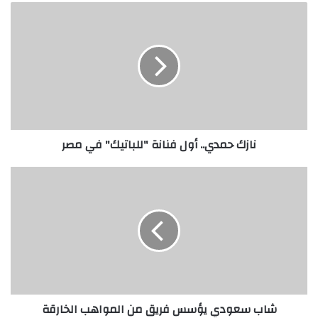
ن
ا
ز
ك
ح
م
د
ي
.
نازك حمدي.. أول فنانة "للباتيك" في مصر
.
أ
و
ش
ل
ا
ف
ب
ن
س
ا
ع
ن
و
ة
د
"
ي
ل
ي
شاب سعودي يؤسس فريق من المواهب الخارقة
ل
ؤ