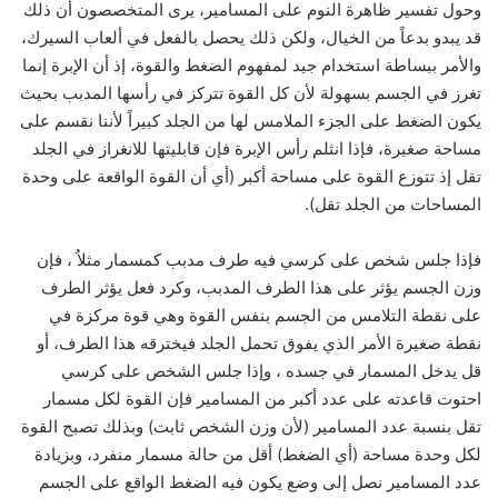
وحول تفسير ظاهرة النوم على المسامير، يرى المتخصصون أن ذلك
قد يبدو بدعاً من الخيال، ولكن ذلك يحصل بالفعل في ألعاب السيرك،
والأمر ببساطة استخدام جيد لمفهوم الضغط والقوة، إذ أن الإبرة إنما
تغرز في الجسم بسهولة لأن كل القوة تتركز في رأسها المدبب بحيث
يكون الضغط على الجزء الملامس لها من الجلد كبيراً لأننا نقسم على
مساحة صغيرة، فإذا انثلم رأس الإبرة فإن قابليتها للانغراز في الجلد
تقل إذ تتوزع القوة على مساحة أكبر (أي أن القوة الواقعة على وحدة
المساحات من الجلد تقل).
فإذا جلس شخص على كرسي فيه طرف مدبب كمسمار مثلاُ ، فإن
وزن الجسم يؤثر على هذا الطرف المدبب، وكرد فعل يؤثر الطرف
على نقطة التلامس من الجسم بنفس القوة وهي قوة مركزة في
نقطة صغيرة الأمر الذي يفوق تحمل الجلد فيخترقه هذا الطرف، أو
قل يدخل المسمار في جسده ، وإذا جلس الشخص على كرسي
احتوت قاعدته على عدد أكبر من المسامير فإن القوة لكل مسمار
تقل بنسبة عدد المسامير (لأن وزن الشخص ثابت) وبذلك تصبح القوة
لكل وحدة مساحة (أي الضغط) أقل من حالة مسمار منفرد، وبزيادة
عدد المسامير نصل إلى وضع يكون فيه الضغط الواقع على الجسم