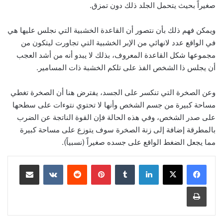
صغيراً بحيث يتحمل الجلد ذلك دون تمزق.
ويمكن فهم ذلك بأن نتصور أن القاعدة الخشبية التي نجلس عليها هي
في الواقع عدد لانهائي من الإبر الخشبية التي تجاورت ليتكون من
مجموعها شكل القاعدة المعروف، بذلك لا يبدو أنه من أشد العجب
أن يجلس ذا الشخص الفذ على تلكم الخشبة ذات المسامير.
وعن الصخرة التي تنكسر على الجسد، يفترض هنا أن الصخرة تغطي
مساحة كبيرة من جسم الشخص وأنها لا تحتوي نتوءات على سطحها
على صدر الشخص، وفي هذه الحالة فإن القوة الناتجة عن الضرب
بالمطرقة إضافة إلى زنة الصخرة سوف يتوزع على مساحة كبيرة
مما يجعل الضغط الواقع على جسده صغيراً (نسبياً).
لينكدإن
‏Tumblr
بينتيريست
‏Reddit
‏VKontakte
مشاركة عبر البريد
طباعة