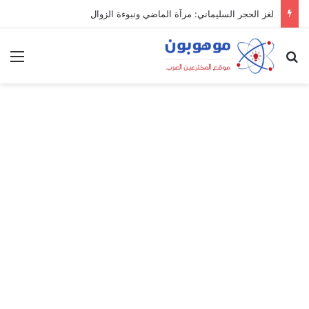
لغز الحجر السليماني: مرآة الماضي ونبوءة الزوال
بحث عن
الق