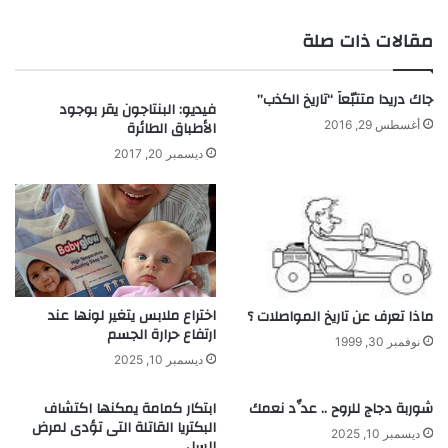
ب
س
ا
س
مقالات ذات صلة
ت
ف
ي
ر
ك
ي
جاك دريدا متتبّعاً “تاريخ الكذب”
فيديو: البنتاجون يقر بوجود
"
ق
الأطباق الطائرة
أغسطس 29, 2016
ف
م
ي
ن
ديسمبر 20, 2017
م
ا
ص
ل
ر
م
و
ا
ه
ب
اختراع ملابس يتغير لونها عند
ماذا تعرف عن تاريخ المواصلات ؟
ا
ارتفاع حرارة الجسم
نوفمبر 30, 1999
ل
ديسمبر 10, 2025
خ
ا
شوربة دجاج للروح .. عدِّد نعمك
ابتكار كمامة يمكنها اكتشاف
ر
البكتريا القاتلة التى تؤدى لمرض
ق
ديسمبر 10, 2025
السل
ة