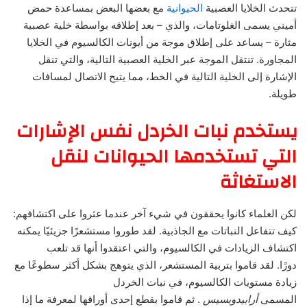
تتحدث الخلايا العصبية
الحيوانية
مع بعضها البعض بمساعدة حمض
أميني يسمى الغلوتامات، والذي – بعد إطلاقه بواسطة خلية عصبية
مثارة – يساعد على إطلاق موجة من أيونات الكالسيوم في الخلايا
المجاورة. تنتقل الموجة عبر الخلية العصبية التالية، والتي تنقل
الإشارة إلى الخلية التالية في الخط، مما يتيح الاتصال لمسافات
طويلة.
يستخدم نبات الخردل نفس الإشارات
التي تستخدمها الحيوانات لنقل
الاستغاثة
لكن العلماء كانوا يحققون في شيء آخر عندما عثروا على اكتشافهم:
كيف تتفاعل النباتات مع الجاذبية. لقد طوروا مستشعرًا جزيئيًا يمكنه
اكتشاف الزيادات في الكالسيوم، والتي اعتقدوا أنها قد تلعب
دورًا. لقد قاموا بتربية المستشعر، الذي يتوهج بشكل أكثر سطوعًا مع
زيادة مستويات الكالسيوم، في نبات الخردل
المسمى
أرابيدوبسيس
. ثم قاموا بقطع إحدى أوراقها لمعرفة ما إذا