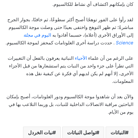
كان بإمكانهم اكتشاف أي نشاط للكالسيوم.
لقد رأوا على الفور توهجًا أصبح أكثر سطوعًا، ثم خافتًا، بجوار الجرح
مباشرةً؛ ثم ظهر التوهج واختفى بعيدًا حتى وصلت موجة الكالسيوم
إلى الأوراق الأخرى (أعلاه)، حسبما أفادوا به
اليوم في
مجلة
Science
. حددت دراسة أخرى الغلوتامات كمحفز لموجة الكالسيوم.
على الرغم من أن علماء
الأحياء
النباتية يعرفون بالفعل أن التغييرات
التي تطرأ على جزء واحد من النبات يتم استشعارها من قبل الأجزاء
الأخرى، إلا أنهم لم يكن لديهم أي فكرة عن كيفية نقل هذه
المعلومات.
والآن بعد أن شاهدوا موجة الكالسيوم ودور الغلوتامات، أصبح بإمكان
الباحثين مراقبة الاتصالات الداخلية للنبات، بل وربما التلاعب بها في
يوم من الأيام.
النباتات
تواصل النباتات
نبات الخردل