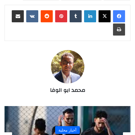
لينكدإن
‏Tumblr
بينتيريست
‏Reddit
‏VKontakte
مشاركة عبر البريد
طباعة
محمد ابو الوفا
أخبار محلية