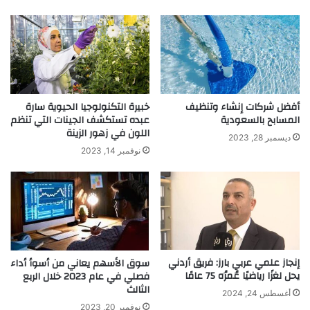
ح
د
د
م
ث
:
؟
ن
ص
ا
ئ
أفضل شركات إنشاء وتنظيف
خبيرة التكنولوجيا الحيوية سارة
ح
المسابح بالسعودية
عبده تستكشف الجينات التي تنظم
ل
اللون في زهور الزينة
ل
ديسمبر 28, 2023
م
نوفمبر 14, 2023
ح
ا
ف
ظ
ة
ع
ل
إنجاز علمي عربي بارز: فريق أردني
سوق الأسهم يعاني من أسوأ أداء
ى
يحل لغزًا رياضيًا عُمرُه 75 عامًا
فصلي في عام 2023 خلال الربع
ج
الثالث
و
أغسطس 24, 2024
نوفمبر 20, 2023
د