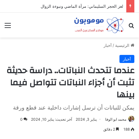
ميدل إيست: منظومة رقمية متكاملة تعيد تعريف التجارة والعمل والتواصل في مكان واحد
بحث عن
الق
الرئيسية
/
أخبار
أخبار
عندما تتحدث النباتات.. دراسة حديثة
تثبت أن أجزاء النباتات تتواصل فيما
بينها
يمكن للنباتات أن ترسل إشارات داخلية عند قطع ورقة
محمد ابو الوفا
يناير 3, 2024
آخر تحديث: يناير 10, 2024
0
188
2 دقائق