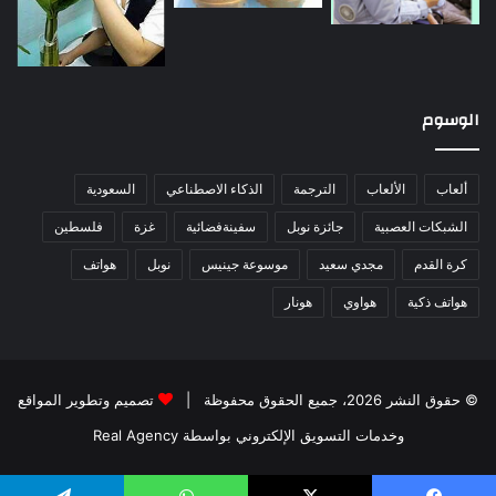
الوسوم
ألعاب
الألعاب
الترجمة
الذكاء الاصطناعي
السعودية
الشبكات العصبية
جائزة نوبل
سفينةفضائية
غزة
فلسطين
كرة القدم
مجدي سعيد
موسوعة جينيس
نوبل
هواتف
هواتف ذكية
هواوي
هونار
© حقوق النشر 2026، جميع الحقوق محفوظة |
تصميم وتطوير المواقع
وخدمات التسويق الإلكتروني بواسطة Real Agency