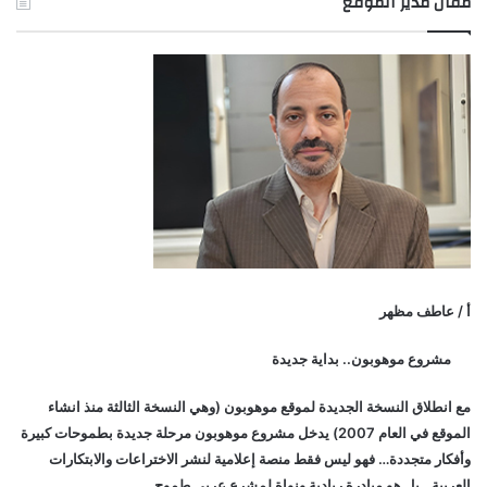
مقال مدير الموقع
أ / عاطف مظهر
مشروع موهوبون.. بداية جديدة
مع انطلاق النسخة الجديدة لموقع موهوبون (وهي النسخة الثالثة منذ انشاء
الموقع في العام 2007) يدخل مشروع موهوبون مرحلة جديدة بطموحات كبيرة
وأفكار متجددة… فهو ليس فقط منصة إعلامية لنشر الاختراعات والابتكارات
العربية.. بل هو مبادرة ريادية ونواة لمشرع عربي طموح