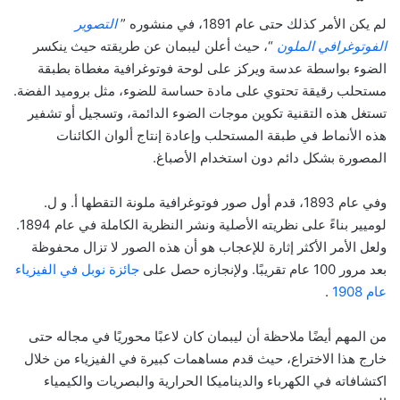
لم يكن الأمر كذلك حتى عام 1891، في منشوره ”
التصوير
الفوتوغرافي الملون
“، حيث أعلن ليبمان عن طريقته حيث ينكسر
الضوء بواسطة عدسة ويركز على لوحة فوتوغرافية مغطاة بطبقة
مستحلب رقيقة تحتوي على مادة حساسة للضوء، مثل بروميد الفضة.
تستغل هذه التقنية تكوين موجات الضوء الدائمة، وتسجيل أو تشفير
هذه الأنماط في طبقة المستحلب وإعادة إنتاج ألوان الكائنات
المصورة بشكل دائم دون استخدام الأصباغ.
وفي عام 1893، قدم أول صور فوتوغرافية ملونة التقطها أ. و ل.
لوميير بناءً على نظريته الأصلية ونشر النظرية الكاملة في عام 1894.
ولعل الأمر الأكثر إثارة للإعجاب هو أن هذه الصور لا تزال محفوظة
بعد مرور 100 عام تقريبًا. ولإنجازه حصل على
جائزة نوبل في الفيزياء
عام 1908
.
من المهم أيضًا ملاحظة أن ليبمان كان لاعبًا محوريًا في مجاله حتى
خارج هذا الاختراع، حيث قدم مساهمات كبيرة في الفيزياء من خلال
اكتشافاته في الكهرباء والديناميكا الحرارية والبصريات والكيمياء