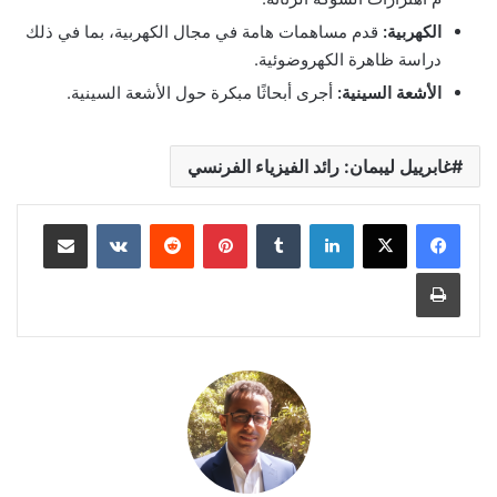
ا
ل
ك
ه
ر
ب
ي
ة
:
ق
د
م
م
س
ا
ه
م
ا
ت
ه
ا
م
ة
ف
ي
م
ج
ا
ل
ا
ل
ك
ه
ر
ب
ي
ة
،
ب
م
ا
ف
ي
ذ
ل
ك
د
ر
ا
س
ة
ظ
ا
ه
ر
ة
ا
ل
ك
ه
ر
و
ض
و
ئ
ي
ة
.
ا
ل
ش
ع
ة
ا
ل
س
ي
ن
ي
ة
:
أ
ج
ر
ى
أ
ب
ح
ا
ث
ا
م
ب
ك
ر
ة
ح
و
ل
ا
ل
ش
ع
ة
ا
ل
س
ي
ن
ي
ة
.
غابرييل ليبمان: رائد الفيزياء الفرنسي
لينكدإن
‏Tumblr
بينتيريست
‏Reddit
‏VKontakte
مشاركة عبر البريد
طباعة