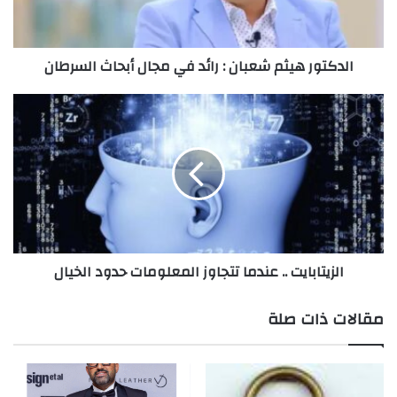
ر
ه
ي
الدكتور هيثم شعبان : رائد في مجال أبحاث السرطان
ث
م
ش
ا
ع
ل
ب
ز
ا
ي
ن
ت
:
ا
ر
ب
ا
ا
ئ
ي
الزيتابايت .. عندما تتجاوز المعلومات حدود الخيال
د
ت
ف
.
ي
.
مقالات ذات صلة
م
ج
ع
ا
ن
ل
د