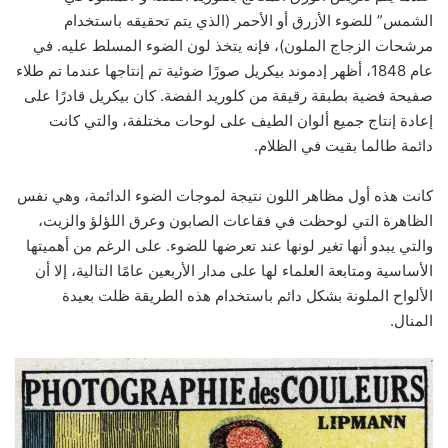
الشمس” للضوء الأزرق أو الأحمر (الذي يتم تحقيقه باستخدام
مرشحات الزجاج الملون)، فإنه يتخذ لون الضوء المسلط عليه. في
عام 1848، أظهر إدموند بيكريل صورًا ضوئية تم إنتاجها عندما تم طلاء
صفيحة فضية بطبقة رقيقة من كلوريد الفضة. كان بيكريل قادرًا على
إعادة إنتاج جميع ألوان الطيف على لوحات مختلفة، والتي كانت
دائمة طالما بقيت في الظلام.
كانت هذه أول مظاهر اللون نتيجة لموجات الضوء الدائمة، وهي نفس
الظاهرة التي لوحظت في فقاعات الصابون وعرق اللؤلؤ والزيت،
والتي يبدو أنها تغير لونها عند تعرضها للضوء. على الرغم من أهميتها
الأساسية ومتابعة العلماء لها على مدار الأربعين عامًا التالية، إلا أن
الألواح الملونة بشكل دائم باستخدام هذه الطريقة ظلت بعيدة
المنال.