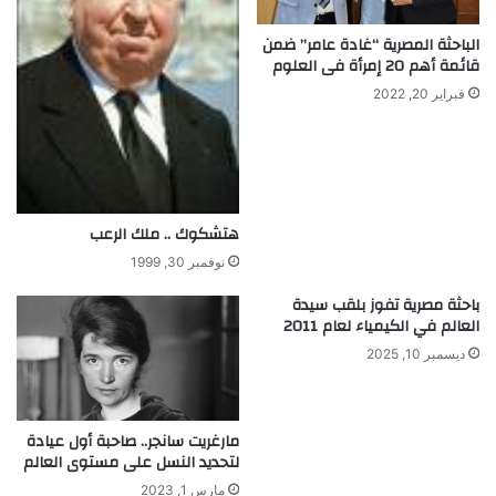
و
الباحثة المصرية “غادة عامر” ضمن
د
قائمة أهم 20 إمرأة فى العلوم
ا
فبراير 20, 2022
ل
خ
ي
ا
ل
هتشكوك .. ملك الرعب
نوفمبر 30, 1999
باحثة مصرية تفوز بلقب سيدة
العالم في الكيمياء لعام‏ 2011‏
ديسمبر 10, 2025
مارغريت سانجر.. صاحبة أول عيادة
لتحديد النسل على مستوى العالم
مارس 1, 2023