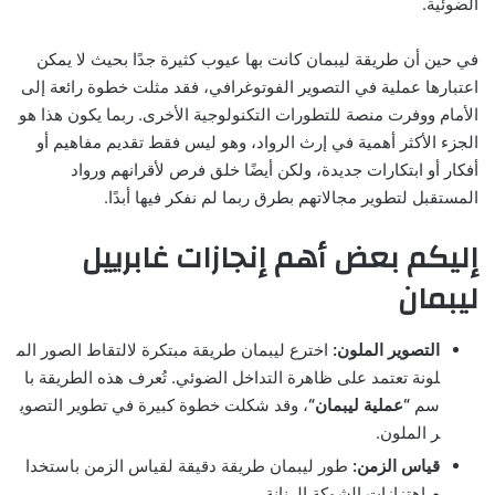
الضوئية.
في حين أن طريقة ليبمان كانت بها عيوب كثيرة جدًا بحيث لا يمكن
اعتبارها عملية في التصوير الفوتوغرافي، فقد مثلت خطوة رائعة إلى
الأمام ووفرت منصة للتطورات التكنولوجية الأخرى. ربما يكون هذا هو
الجزء الأكثر أهمية في إرث الرواد، وهو ليس فقط تقديم مفاهيم أو
أفكار أو ابتكارات جديدة، ولكن أيضًا خلق فرص لأقرانهم ورواد
المستقبل لتطوير مجالاتهم بطرق ربما لم نفكر فيها أبدًا.
إ
ل
ي
ك
م
ب
ع
ض
أ
ه
م
إ
ن
ج
ا
ز
ا
ت
غابرييل
ليبمان
ا
ل
ت
ص
و
ي
ر
ا
ل
م
ل
و
ن
:
ا
خ
ت
ر
ع
ل
ي
ب
م
ا
ن
ط
ر
ي
ق
ة
م
ب
ت
ك
ر
ة
ل
ل
ت
ق
ا
ط
ا
ل
ص
و
ر
ا
ل
م
ل
و
ن
ة
ت
ع
ت
م
د
ع
ل
ى
ظ
ا
ه
ر
ة
ا
ل
ت
د
ا
خ
ل
ا
ل
ض
و
ئ
ي
.
ت
ع
ر
ف
ه
ذ
ه
ا
ل
ط
ر
ي
ق
ة
ب
ا
س
م
“
ع
م
ل
ي
ة
ل
ي
ب
م
ا
ن
“
،
و
ق
د
ش
ك
ل
ت
خ
ط
و
ة
ك
ب
ي
ر
ة
ف
ي
ت
ط
و
ي
ر
ا
ل
ت
ص
و
ي
ر
ا
ل
م
ل
و
ن
.
ق
ي
ا
س
ا
ل
ز
م
ن
:
ط
و
ر
ل
ي
ب
م
ا
ن
ط
ر
ي
ق
ة
د
ق
ي
ق
ة
ل
ق
ي
ا
س
ا
ل
ز
م
ن
ب
ا
س
ت
خ
د
ا
م
ا
ه
ت
ز
ا
ز
ا
ت
ا
ل
ش
و
ك
ة
ا
ل
ر
ن
ا
ن
ة
.