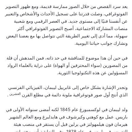
يعد سرد القصص من خلال الصور ممارسة قديمة، ومع ظهور التصوير
الفوتوغرافي، وصلت قدرتنا على تسجيل الأحداث والأشخاص والتعبير
عن أنفسنا فنيًا إلى مستوى جديد. في العصر الرقمي ومع شعبية
منصات المشاركة الاجتماعية، أصبح التصوير الفوتوغرافي أكثر
سهولة، مما أدى إلى تغيير الطريقة التي نتواصل بها مع بعضنا البعض
ونشارك جوانب حياتنا اليومية.
في حين أن هذا موضوع للمناقشة في حد ذاته، فمن المدهش أن قلة
من المصورين (سواء المحترفين أو الهواة) على دراية بالعلماء الرواد
المسؤولين عن هذه التكنولوجيا الثورية.
وتجدر الإشارة بشكل خاص إلى غابرييل ليبمان، الفيزيائي الفرنسي
العشرين
الذي أنتج أول صور فوتوغرافية ملونة دائمة في مطلع القرن
.
ولد ليبمان في لوكسمبورغ عام 1845 لكنه أمضى سنواته الأولى في
باريس. عمل مع كوهني وكيرشوف في هايدلبرغ ومع العالم الشهير
هيرمان فون هيلمهولتز في برلين قبل أن يستقر في منصب هيئة
التدريس في باريس في عام 1878، وفي النهاية ترأس مختبرات