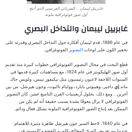
غابرييل ليبمان .. الفيزيائي الفرنسي الذي أنتج
أول صور فوتوغرافية ملونة
غابرييل ليبمان والتداخل البصري
في عام 1886، قدم ليبمان أفكاره حول التداخل البصري وقدرته على
تحفيز اللون على لوحات
التصوير
الفوتوغرافي.
قطع البحث في مجال التصوير الفوتوغرافي خطوات كبيرة منذ تقديم
أول صور الهليكوبتر في عام 1824، مع مساهمات كبيرة قدمها في
السنوات اللاحقة لاعبون رئيسيون مثل نيكيفور نيبس، ولويس جاك
ماند
إي
داجير، وهيبوتي بايارد، ووليام تالبوت، وجون هيرشل، من بين
آخرين. . ومع ذلك، بحلول أربعينيات القرن التاسع عشر، كان التصوير
الفوتوغرافي لا يزال معوقًا بشدة بسبب حقيقة أنه لم يكن من
الممكن بعد إنتاج الصور الفوتوغرافية الملونة بشكل فعال ودائم.
في عام 1840، لاحظ السير جون هيرشل ظاهرة مثيرة للاهتمام:
عندما يتم تعريض الورق المعالج بكلوريد الفضة و”المسود في