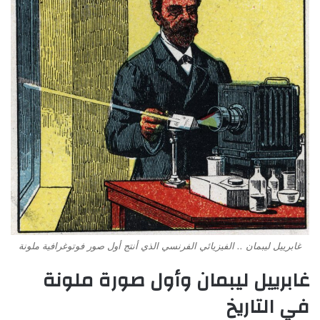
غابرييل ليبمان .. الفيزيائي الفرنسي الذي أنتج أول صور فوتوغرافية ملونة
غابرييل ليبمان وأول صورة ملونة
في التاريخ