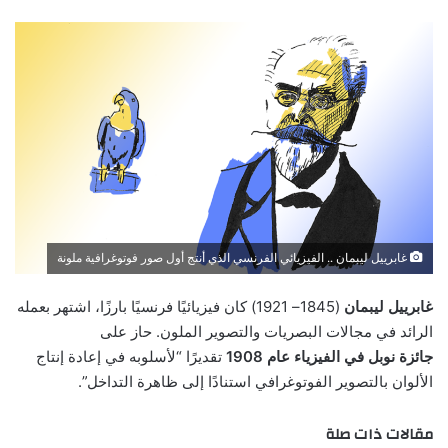
غابرييل ليبمان .. الفيزيائي الفرنسي الذي أنتج أول صور فوتوغرافية ملونة
غ
ا
ب
ر
ي
ي
ل
ل
ي
ب
م
ا
ن
(
5
4
8
1
– 1921) كان فيزيائيًا فرنسيًا بارزًا، اشتهر بعمله
الرائد في مجالات البصريات والتصوير الملون. حاز على
جائزة نوبل في الفيزياء عام 1908
تقديرًا “لأسلوبه في إعادة إنتاج
الألوان بالتصوير الفوتوغرافي استنادًا إلى ظاهرة التداخل”.
مقالات ذات صلة