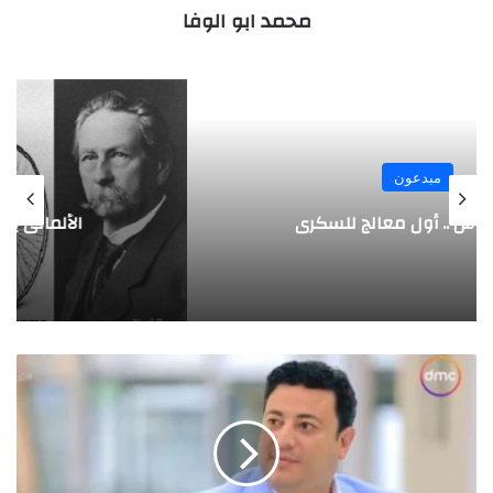
محمد ابو الوفا
مبدعون
الألماني بنز مخترع السيارة الحديثة
ا
ل
د
ك
ت
و