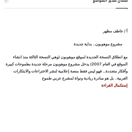
مقال مدير الموقع
أ / عاطف مظهر
مشروع موهوبون.. بداية جديدة
مع انطلاق النسخة الجديدة لموقع موهوبون (وهي النسخة الثالثة منذ انشاء
الموقع في العام 2007) يدخل مشروع موهوبون مرحلة جديدة بطموحات كبيرة
وأفكار متجددة… فهو ليس فقط منصة إعلامية لنشر الاختراعات والابتكارات
العربية.. بل هو مبادرة ريادية ونواة لمشرع عربي طموح
إستكمال القراءة