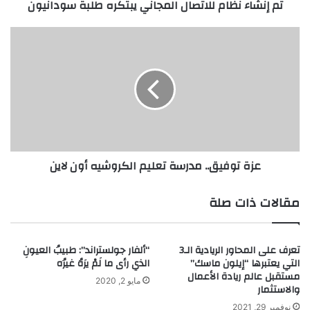
تم إنشاء نظام للاتصال المجاني يبتكره طلبة سودانيون
ا
م
ل
ع
ل
ز
ا
ة
ت
ت
ص
و
ا
ف
ل
ي
ا
ق
ل
.
عزة توفيق.. مدرسة تعليم الكروشيه أون لاين
م
.
ج
م
ا
د
مقالات ذات صلة
ن
ر
ي
س
ي
ة
تعرف على المحاور الريادية الـ3
“ألفار جولستراند”: طبيبُ العيونِ
ب
ت
التي يعتبرها “إيلون ماسك”
الذي رأى ما لَمْ يرَهُ غيرُه
ت
ع
مستقبل عالم ريادة الأعمال
ك
ل
مايو 2, 2020
والاستثمار
ر
ي
نوفمبر 29, 2021
ه
م