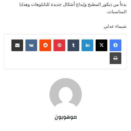
بدءاً‮ ‬من ديكور المطبخ وإبداع أشكال جديدة للتابلوهات وهدايا
المناسبات‮.‬
شيماء عدلي
لينكدإن
‏Tumblr
بينتيريست
‏Reddit
‏VKontakte
مشاركة عبر البريد
طباعة
موهوبون