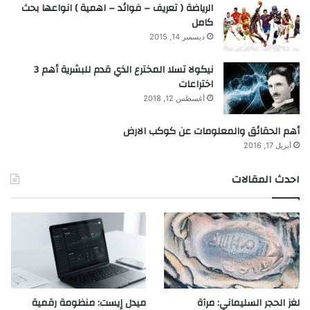
الرياضة ( تعريف – فوائد – اهمية ) انواعها بحث
كامل
ديسمبر 14, 2015
نيكولا تسلا المخترع الذي قدم للبشرية أهم 3
اختراعات
أغسطس 12, 2018
أهم الحقائق والمعلومات عن كوكب الارض
أبريل 17, 2016
احدث المقالات
لغز الحجر السليماني: مرآة
ميدل إيست: منظومة رقمية