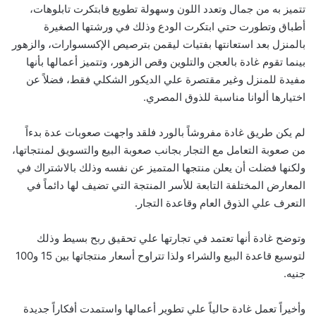
تتميز به من جمال وتعدد اللون وسهولة تطويع فابتكرت تابلوهات،‮
‬أطباق وتطورت‮ ‬حتي ابتكرت الودع‮ ‬وذلك في ورشتها الصغيرة
بالمنزل بعد استعانتها بفتيات ليقمن بترصيص الإكسسوارات،‮ ‬والزهور
بينما تقوم‮ ‬غادة بالعجن والتلوين وقص الزهور،‮ ‬وتتميز أعمالها بأنها
مفيدة‮ ‬للمنزل وغير مقتصرة علي الديكور الشكلي فقط،‮ ‬فضلاً‮ ‬عن
اختيارها ألوانا‮ ‬مناسبة للذوق المصري‮.‬
لم يكن طريق‮ ‬غادة مفروشاً‮ ‬بالورد فلقد واجهت صعوبات عدة بدءاً‮
‬من صعوبة التعامل مع التجار بجانب صعوبة البيع والتسويق‮ ‬لمنتجاتها،‮
‬ولكنها فضلت أن يعلن منتجها المتميز عن نفسه وذلك بالاشتراك في
المعارض المختلفة التابعة للأسر المنتجة‮ ‬التي تضيف لها دائماً‮ ‬في
التعرف علي الذوق العام وقاعدة التجار‮.‬
وتوضح‮ ‬غادة أنها‮ ‬تعتمد‮ ‬في تجارتها علي تحقيق ربح بسيط وذلك
لتوسيع‮ ‬قاعدة البيع والشراء ولذا تتراوح أسعار منتجاتها بين‮ ‬15‮ ‬و‮ ‬100‮
‬جنيه‮.‬
وأخيراً‮ ‬تعمل‮ ‬غادة حالياً‮ ‬علي تطوير أعمالها واستمدت أفكاراً‮ ‬جديدة