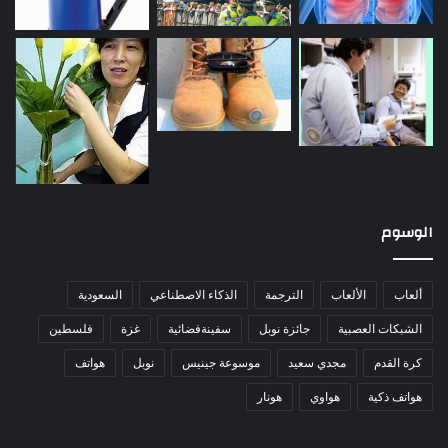
الوسوم
ألعاب
الألعاب
الترجمة
الذكاء الاصطناعي
السعودية
الشبكات العصبية
جائزة نوبل
سفينةفضائية
غزة
فلسطين
كرة القدم
مجدي سعيد
موسوعة جينيس
نوبل
هواتف
هواتف ذكية
هواوي
هونار