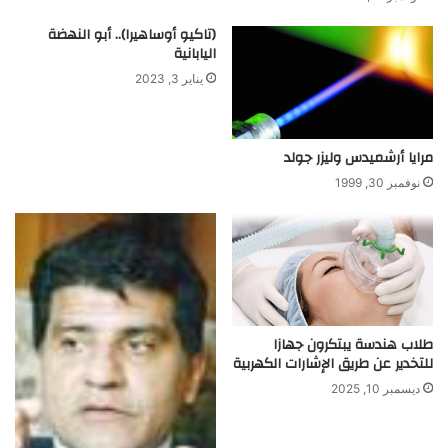
ط
ا
(تاكيو أوساهيرا).. أبو النهضة
ل
ل
اليابانية
ب
ك
يناير 3, 2023
ة
ر
س
و
و
ش
د
ي
مرايا أرشميدس وليزر جولد
ا
ه
نوفمبر 30, 1999
ن
أ
ي
و
و
ن
ن
ل
ا
ي
ن
طلاب هندسة يبتكرون جهازا
للتخدير عن طريق الإشارات الكهربية
ديسمبر 10, 2025