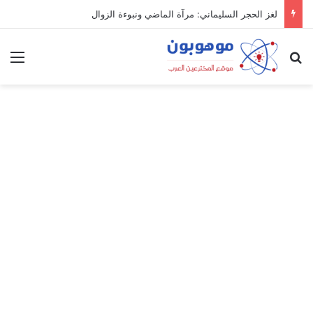
لغز الحجر السليماني: مرآة الماضي ونبوءة الزوال
بحث عن
الق