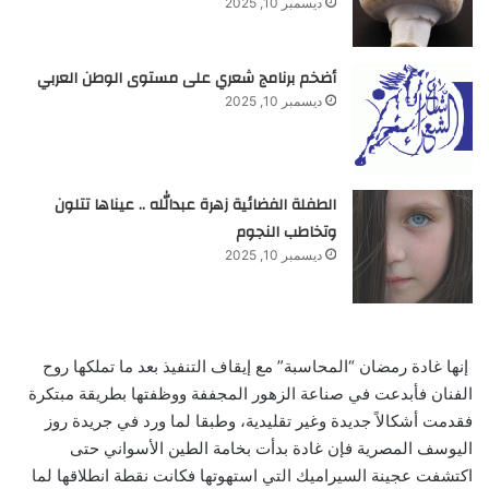
ديسمبر 10, 2025
أضخم برنامج شعري على مستوى الوطن العربي
ديسمبر 10, 2025
الطفلة الفضائية زهرة عبدالله .. عيناها تتلون
وتخاطب النجوم
ديسمبر 10, 2025
‮ ‬إنها‮ ‬غادة رمضان‮ “‬المحاسبة‮” ‬مع إيقاف التنفيذ بعد ما تملكها روح
الفنان فأبدعت في صناعة الزهور المجففة ووظفتها بطريقة‮ ‬مبتكرة
فقدمت أشكالاً‮ ‬جديدة وغير تقليدية،‮ ‬وطبقا لما ورد في جريدة روز
اليوسف المصرية فإن غادة بدأت‮ بخامة الطين الأسواني حتى
اكتشفت‮ ‬عجينة السيراميك التي استهوتها فكانت‮ ‬نقطة انطلاقها لما