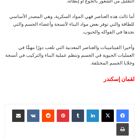
التقليل من الشعور بالجوع أو إبطائه.
أما ثالث هذه العناصر فهي المواد السكرية، وهي المصدر الأساسي
للطاقة والتي توفر بعض مواد البناء لأنسجة وأعضاء الجسم والتي
نجدها في الفواكه والحبوب.
وأخيرا الفيتامينات والعناصر المعدنية التي تلعب دورًا مهمًّا في
العمليات الحيوية في الجسم وتنظم عملية البناء والتركيب في أنسجة
وخلايا الجسم المختلفة.
لقمان إسكندر
لينكدإن
‏Tumblr
بينتيريست
‏Reddit
‏VKontakte
مشاركة عبر البريد
طباعة