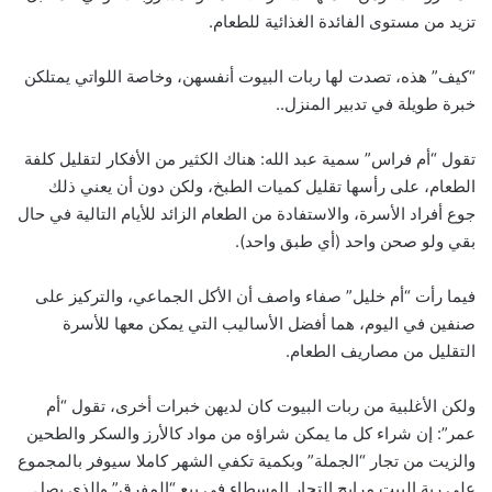
تزيد من مستوى الفائدة الغذائية للطعام.
“كيف” هذه، تصدت لها ربات البيوت أنفسهن، وخاصة اللواتي يمتلكن
خبرة طويلة في تدبير المنزل..
تقول “أم فراس” سمية عبد الله: هناك الكثير من الأفكار لتقليل كلفة
الطعام، على رأسها تقليل كميات الطبخ، ولكن دون أن يعني ذلك
جوع أفراد الأسرة، والاستفادة من الطعام الزائد للأيام التالية في حال
بقي ولو صحن واحد (أي طبق واحد).
فيما رأت “أم خليل” صفاء واصف أن الأكل الجماعي، والتركيز على
صنفين في اليوم، هما أفضل الأساليب التي يمكن معها للأسرة
التقليل من مصاريف الطعام.
ولكن الأغلبية من ربات البيوت كان لديهن خبرات أخرى، تقول “أم
عمر”: إن شراء كل ما يمكن شراؤه من مواد كالأرز والسكر والطحين
والزيت من تجار “الجملة” وبكمية تكفي الشهر كاملا سيوفر بالمجموع
على ربة البيت مرابح التجار الوسطاء في بيع “المفرق” والذي يصل