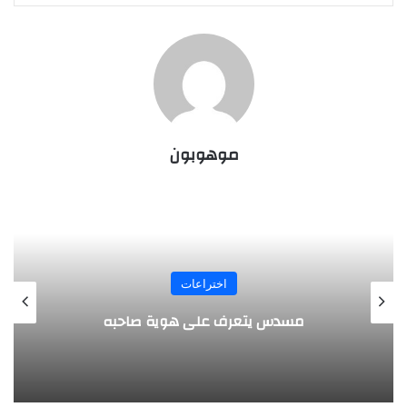
موهوبون
المجلة
طفل مصري يخرج قصاصات الورق من أنفه
وفمه