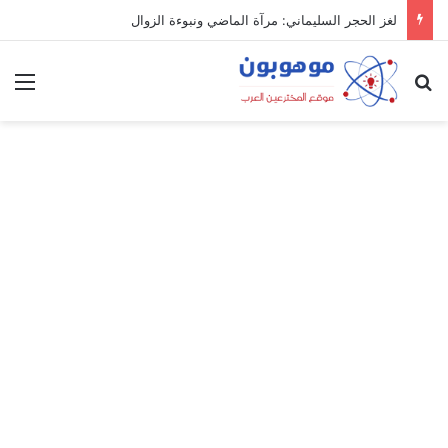
لغز الحجر السليماني: مرآة الماضي ونبوءة الزوال
بحث عن
الق