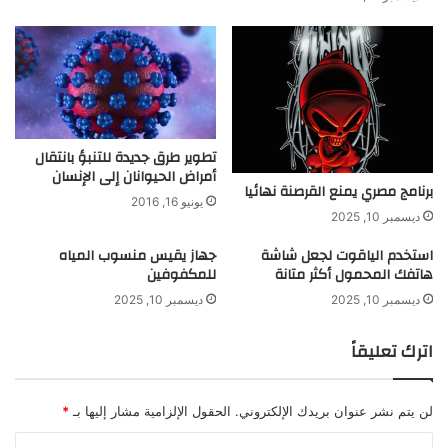
ا
ل
ب
ل
ا
س
ت
ي
تطوير طرق جديدة للتنبؤ بانتقال
ك
أمراض الحيوانان إلى الإنسان
برنامج مصري يمنع القرصنة نهائيا
ي
يونيو 16, 2016
ة
ديسمبر 10, 2025
أ
استخدم الياقوت لجعل شاشة
جهاز يقيس منسوب المياه
ع
هاتفك المحمول أكثر متانة
للمكفوفين
د
ت
ديسمبر 10, 2025
ديسمبر 10, 2025
د
و
اترك تعليقاً
ي
ر
ه
لن يتم نشر عنوان بريدك الإلكتروني.
الحقول الإلزامية مشار إليها بـ
*
ا
ا