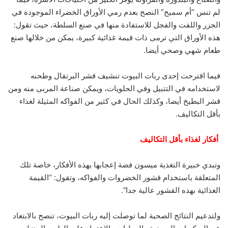
لم تنس “أم سميح” النصح بعدم رمي الأوراق الخضراء الموجودة في
الجزر واللفت والفجل للاستفادة منها في صنع السلطة، حيث تقول:
هذه الأوراق التي ترمى ذات قيمة غذائية كبيرة، يمكن من خلالها صنع
طعام شهي وصحي أيضا.
فيما اقترحت إحدى ربات البيوت تنشيف قشر البرتقال وطحنه
لاستخدامه في التتبيل وفي الحلويات، ويمكن صناعة المربى منه ومن
قشر البطيخ أيضا، وكذلك الحال في كثير من الفواكه المثيلة لغذاء
بأقل التكاليف.
أفكار لغذاء بأقل التكاليف
وتبدي خبيرة التغذية ميسون فضة إعجابها بهذه الأفكار، خاصة تلك
المتعلقة باستخدام قشور الخضروات والفواكه، وتقول: “القيمة
الغذائية بهذه القشور عالية جدا”.
ولتدعيم النتائج الصحية لما توصلت إليه ربات البيوت، تنصح بالابتعاد