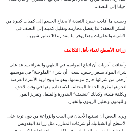
أحيانا إلى النصف.
وحسب ما أفادت خبيرة التغذية لا يحتاج الجسم إلى كميات كبيرة من
السكر المعقد؛ لذا يفضل محاربته وتقليل كميته إلى النصف في
الأشربة والحلويات وهذا يوفر ما مقداره 10 دنانير شهريا.
زراعة الأسطح لغذاء بأقل التكاليف
وأضافت أخريات أن اتباع المواسم في الطهي والشراء يساعد على
شراء المواد بسعر رخيص، بمعنى أن شراء “الملوخية” في موسمها
أرخص من شرائها خارج موسمها؛ وهو ما يتيح لربة الأسرة الفرصة
لتخزينها بطرق الحفظ المختلفة للاستفادة منها في وقت لاحق،
وبكلفة قليلة، وكذلك “تنشيف” البندورة والفلفل وتفريز الفول
والليمون وتخليل الزيتون والخيار.
ويرى البعض أن تصنيع الأجبان في البيت والزراعة من دون تربة على
الأسطح أو الشبابيك أو شرفات المنازل، مثل زراعة البقدونس
والنعناع والبندورة والفراولة يوفر الكثير من احتياجات الأسرة، فيما