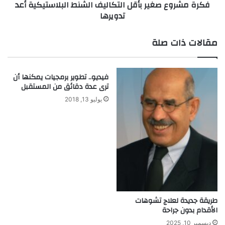
فكرة مشروع صغير بأقل التكاليف الشنط البلاستيكية أعد
ا
ص
تدويرها
ل
غ
أ
ي
م
ر
مقالات ذات صلة
ن
ب
ا
أ
ل
ق
فيديو.. تطوير برمجيات يمكنها أن
ا
ل
ترى عدة دقائق من المستقبل
ق
ا
ت
ل
يوليو 13, 2018
ص
ت
ا
ك
د
ا
ي
ل
ب
ي
ا
ف
ل
ا
ح
ل
ج
ش
طريقة جديدة لعلاج تشوهات
ن
الأقدام بدون جراحة
ط
ديسمبر 10, 2025