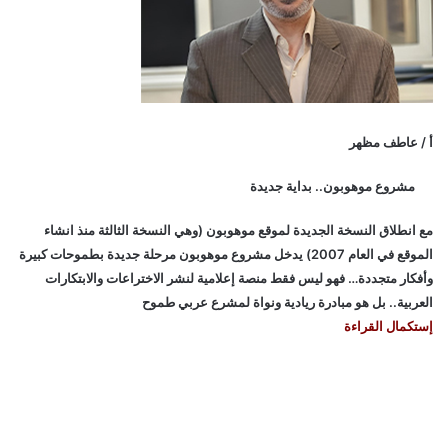
أ / عاطف مظهر
مشروع موهوبون.. بداية جديدة
مع انطلاق النسخة الجديدة لموقع موهوبون (وهي النسخة الثالثة منذ انشاء
الموقع في العام 2007) يدخل مشروع موهوبون مرحلة جديدة بطموحات كبيرة
وأفكار متجددة… فهو ليس فقط منصة إعلامية لنشر الاختراعات والابتكارات
العربية.. بل هو مبادرة ريادية ونواة لمشرع عربي طموح
إستكمال القراءة