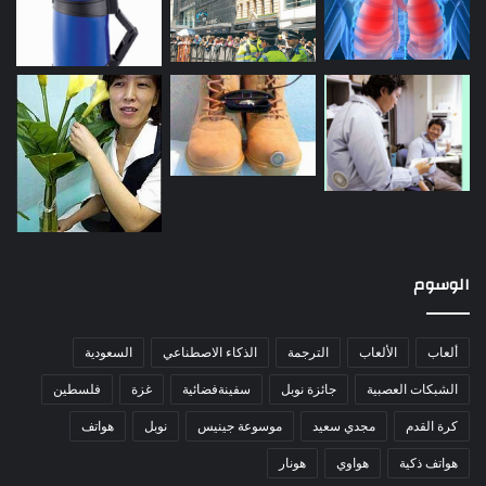
الوسوم
ألعاب
الألعاب
الترجمة
الذكاء الاصطناعي
السعودية
الشبكات العصبية
جائزة نوبل
سفينةفضائية
غزة
فلسطين
كرة القدم
مجدي سعيد
موسوعة جينيس
نوبل
هواتف
هواتف ذكية
هواوي
هونار