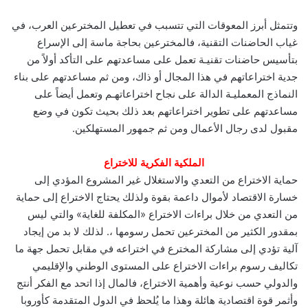
وتتمثل أبرز المعوقات التي تتسبب في تعطيل المخترعين العرب، في
غياب الحاضنات التقنية، فالمخترعين بحاجة ماسة إلى الإسراع
بتأسيس حاضنات تقنيـة تعمل على مساعدتهم على التأكد أولاً من
جدية اختراعاتهم في هذا المجال أو ذاك، ومن ثم مساعدتهم على بناء
النماذج المعمليـة الدالة على نجاح اختراعاتهـم وتعمل أيضاً على
مساعدتهم على تطوير اختراعاتهم بعد ذلك بحيث تكون في وضع
مقبول لدى رجال الأعمال ومن ثم جمهور المستهلكين.
الملكية الفكرية للاختراع
حماية الاختراع من التعدي والاستغلال غير المشروع المؤدي إلى
خسارة الاقتصاد لأموال داعمة بقوة ولذلك يحتاج الاختراع إلى حماية
من التعدي من خلال براءات الاختراع «المكلفة للغاية» والتي ليس
بمقدور الكثير من المخترعين تحمل رسومها ،. لذلك لا بد من إيجاد
آلية تؤدي إلى مشاركة المخترع في اختراعه في مقابل تحمل جهة ما
تكاليف رسوم براءات الاختراع على المستوى الوطني والإقليمي
والدولي حسب نوعية وأهمية الاختراع، فالمال إذا اتحد مع الفكر أنتج
وأثمر قوة اقتصادية هائلة وهذا ما يُلحظ في الدول المتقدمة كأوروبا