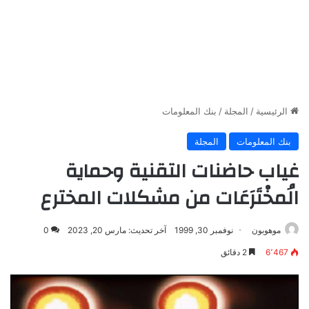
الرئيسية
/
المجلة
/
بنك المعلومات
بنك المعلومات
المجلة
غياب حاضنات التقنية وحماية
الُمخْتَرَعَات من مشكلات المخترع
موهوبون
نوفمبر 30, 1999
آخر تحديث: مارس 20, 2023
0
6٬467
2 دقائق