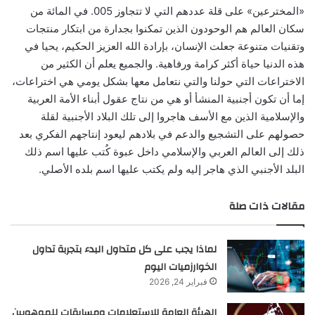
«المخترعين» على قلة عددهم التي لا تتجاوز 005. في المائة من
سكان العالم هم الوحودون الذين تمكنوا بجدارة من ابتكار منتجات
وتقنيات متنوعة جعلت الإنسان، بإرادة الله العزيز الحكيم، يحيا في
هذه الدنيا حياة أكثر كرامة ورفاهية. والجميع يعلم أن الكثير من
الاختراعات التي حولنا والتي نتعامل معها بشكل يومي هي اختراعات،
إما أن تكون أجنبية المنشأ أو هي من نتاج عقول أبناء الأمة العربية
والإسلامية الذين مع الأسف هاجروا إلى تلك البلاد الأجنبية لقلة
حصولهم على التشجيع والدعم في بلادهم ليعود إنتاجهم الفكري بعد
ذلك إلى العالم العربي والإسلامي داخل عبوة كُتب عليها اسم ذلك
البلد الأجنبي الذي هاجر إليه ولم يكتب عليها اسم بلده الأصلي.
مقالات ذات صلة
لماذا يجب على كل متداول البدء بتجربة تداول
الخوارزميات اليوم
فبراير 24, 2026
الهيئة العامة للاستعلامات ومسابقات للموهوبين