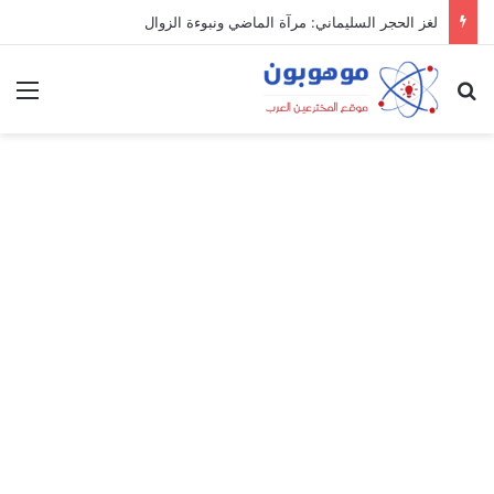
لغز الحجر السليماني: مرآة الماضي ونبوءة الزوال
بحث عن
الق