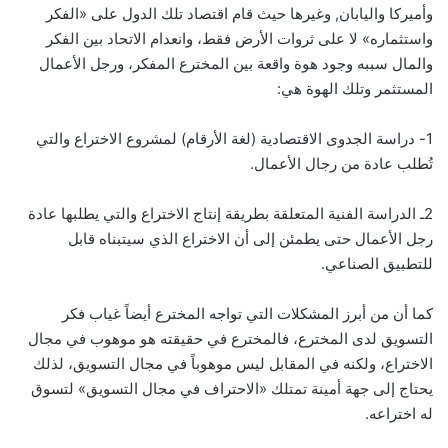
وأميركا واليابان, وغيرها حيث قام اقتصاد تلك الدول على «الفكر
واستثماره» لا على ثروات الأرض فقط، وانعدام الاتحاد بين الفكر
والمال سببه وجود هوة واقعة بين المخترع المفكر، ورجل الأعمال
المستثمر وتلك الهوة هي:
1- دراسة الجدوى الاقتصادية (لغة الأرقام) لمشروع الاختراع والتي
تُطلب عادة من رجال الأعمال.
2ـ الدراسة الفنية المتعلقة بطريقة إنتاج الاختراع والتي يطلبها عادة
رجل الأعمال حتى يطمئن إلى أن الاختراع الذي سيتبناه قابل
للتطبيق الصناعي.
كما أن من أبرز المشكلات التي تواجه المخترع أيضاً غياب فكر
التسويق لدى المخترع، فالمخترع في حقيقته هو موهوب في مجال
الاختراع، ولكنه في المقابل ليس موهوباً في مجال التسويق، لذلك
يحتاج إلى جهة أمينة تمتلك «الاحتراف في مجال التسويق» لتسوق
له اختراعه.