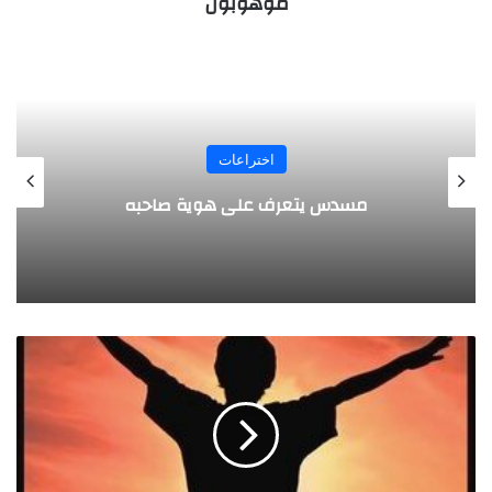
موهوبون
المجلة
طفل مصري يخرج قصاصات الورق من أنفه
وفمه
ل
ا
ن
ج
ا
ح
ل