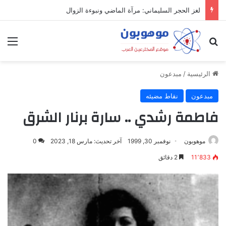
لغز الحجر السليماني: مرآة الماضي ونبوءة الزوال
بحث عن
الق
الرئيسية
/
مبدعون
مبدعون
نقاط مضيئه
فاطمة رشدي .. سارة برنار الشرق
موهوبون
نوفمبر 30, 1999
آخر تحديث: مارس 18, 2023
0
11٬833
2 دقائق