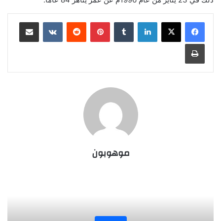
لينكدإن
‏Tumblr
بينتيريست
‏Reddit
‏VKontakte
مشاركة عبر البريد
طباعة
موهوبون