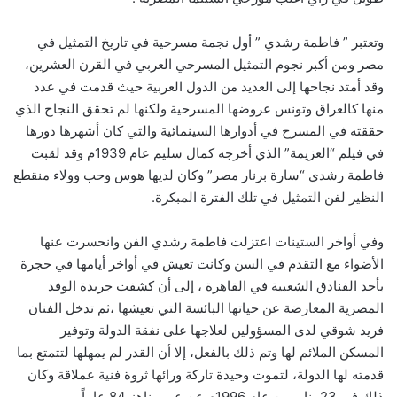
وتعتبر ” فاطمة رشدي ” أول نجمة مسرحية في تاريخ التمثيل في
مصر ومن أكبر نجوم التمثيل المسرحي العربي في القرن العشرين،
وقد أمتد نجاحها إلى العديد من الدول العربية حيث قدمت في عدد
منها كالعراق وتونس عروضها المسرحية ولكنها لم تحقق النجاح الذي
حققته في المسرح في أدوارها السينمائية والتي كان أشهرها دورها
في فيلم “العزيمة” الذي أخرجه كمال سليم عام 1939م وقد لقبت
فاطمة رشدي “سارة برنار مصر” وكان لديها هوس وحب وولاء منقطع
النظير لفن التمثيل في تلك الفترة المبكرة.
وفي أواخر الستينات اعتزلت فاطمة رشدي الفن وانحسرت عنها
الأضواء مع التقدم في السن وكانت تعيش في أواخر أيامها في حجرة
بأحد الفنادق الشعبية في القاهرة ، إلى أن كشفت جريدة الوفد
المصرية المعارضة عن حياتها البائسة التي تعيشها ،ثم تدخل الفنان
فريد شوقي لدى المسؤولين لعلاجها على نفقة الدولة وتوفير
المسكن الملائم لها وتم ذلك بالفعل، إلا أن القدر لم يمهلها لتتمتع بما
قدمته لها الدولة، لتموت وحيدة تاركة ورائها ثروة فنية عملاقة وكان
ذلك في 23 يناير من عام 1996م عن عمر يناهز 84 عاماً.