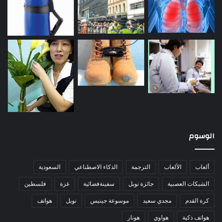
الوسوم
ألعاب
الألعاب
الترجمة
الذكاء الاصطناعي
السعودية
الشبكات العصبية
جائزة نوبل
سفينةفضائية
غزة
فلسطين
كرة القدم
مجدي سعيد
موسوعة جينيس
نوبل
هواتف
هواتف ذكية
هواوي
هونار