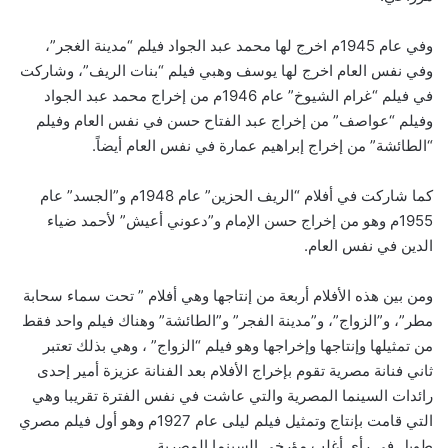
وفي عام 1945م اخرج لها محمد عبد الجواد فيلم “مدينة الغجر”،
وفي نفس العام اخرج لها يوسف وهبي فيلم “بنات الريف”، وشاركت
في فيلم “غرام الشيوخ” عام 1946م من إخراج محمد عبد الجواد
وفيلم “عواصف” من إخراج عبد الفتاح حسن في نفس العام وفيلم
“الطائشة” من إخراج إبراهيم عمارة في نفس العام أيضاً.
كما شاركت في أفلام “الريف الحزين” عام 1948م و”الجسد” عام
1955م وهو من إخراج حسن الإمام و”دعوني أعيش” لأحمد ضياء
الدين في نفس العام.
ومن بين هذه الأفلام أربعة من إنتاجها وهي أفلام ” تحت سماء سحابة
مطر”، و”الزواج”، و”مدينة الفجر” و”الطائشة” وهناك فيلم واحد فقط
من تمثيلها وإنتاجها وإخراجها وهو فيلم “الزواج” ، وهي بذلك تعتبر
ثاني فنانة مصرية تقوم بإخراج الأفلام بعد الفنانة عزيزة أمير إحدى
رائدات السينما المصرية والتي عاشت في نفس الفترة تقريبا وهي
التي قامت بإنتاج وتمثيل فيلم ليلى عام 1927م وهو أول فيلم مصري
طويل في رأي أغلب مؤرخي السينما المصرية .