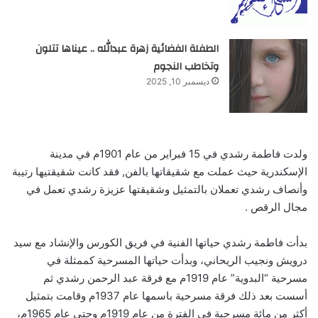
الطفلة الفضائية زهرة عبدالله .. عيناها تتلون
وتخاطب النجوم
ديسمبر 10, 2025
ولدت فاطمة رشدي في 15 فبراير من عام 1901م في مدينة
الإسكندرية حيث عملت مع شقيقاتها بالفن, فقد كانت شقيقتيها رتيبة
وأنصاف رشدي تعملان بالتمثيل وشقيقتها عزيزة رشدي تعمل في
مجال الرقص .
بدأت فاطمة رشدي حياتها الفنية في فريق الكورس والإنشاد مع سيد
درويش ونجيب الريحاني، وبدأت حياتها المسرحية كممثلة في
مسرحية “البدوية” عام 1919م مع فرقة عبد الرحمن رشدي ثم
أسست بعد ذلك فرقة مسرحية باسمها عام 1937م وقامت بتمثيل
أكثر من مائة مسرحية في الفترة من عام 1919م وحتى عام 1965م،