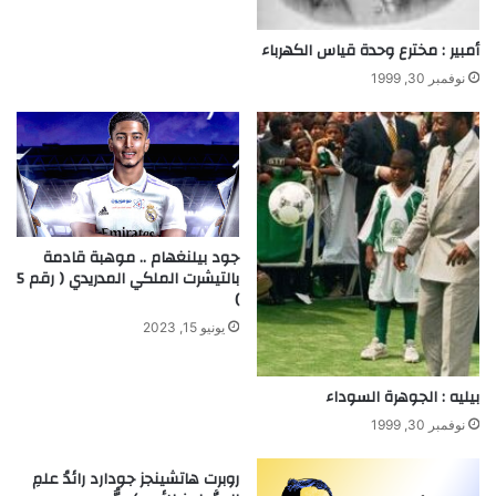
ا
د
أمبير : مخترع وحدة قياس الكهرباء
و
نوفمبر 30, 1999
ن
ا
أ
س
ط
و
ر
ة
جود بيلنغهام .. موهبة قادمة
ا
بالتيشرت الملكي المدريدي ( رقم 5
)
ل
م
يونيو 15, 2023
ل
ا
ع
بيليه : الجوهرة السوداء
ب
نوفمبر 30, 1999
روبرت هاتشينجز جودارد رائدُ علمِ