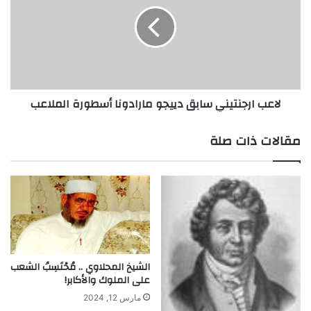
ع
ا
ب
ل
ا
م
ر
ل
ج
ك
ن
ل
ت
لاعب ارجنتيني سابق دييجو مارادونا أسطورة الملاعب
ي
ي
ر
ن
ي
مقالات ذات صلة
س
ا
ب
ق
د
ي
ي
ج
و
الشيخ المحلاوي .. مُحْتَسِبُ الشعب
على الملوك والأكابر!
م
ا
مارس 12, 2024
ر