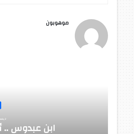
موهوبون
أق
الألماني