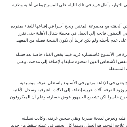
ى الثوار، وأطل فريد في تلك الليلة على المسرح وغنى أغنية وطنية
ي ألحقته مع مجموعة المغنين ونجح أخيرا في إقناعها للغناء بمفرده
 في التدهور، فاتجه إلي العمل في محطة شتال الأهلية حتى تقرر
ى عدم تأجيله ولم يكن غريبا أن تكون النتيجة فصله من المعهد.
ة في الأسبوع فاستشاره فريد فيما يخص الغناء خاصة بعد فشله
ا نفس الأشخاص الذين امتحنوه سابقا بالإضافة إلى مدحت، وغنى
ه المستقلة.
ح يغني في الإذاعة مرتين في الأسبوع واستعان بفرقة موسيقية
ود الفرقة بآلات غربية إضافة إلى الآلات الشرقية وسجل الأغنية
ل خرج خاسرا لكن تشجيع الجمهور عوض خسارته وعلم أن الميكروفون
قلبه وتعرض لذبحة صدرية وبقي سجين غرفته، وكانت تسليته
ن علاجه الوحيد هو العمل، وبينما كان يجتهد في عمله سقط من جديد