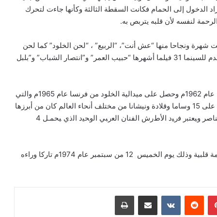
أراد الدخول إلى الحمام فكانت السقطة الثالثة وكأنها جاءت لتحرك
الرحمة لنفسه لأن قلبه يتربص به.
ت شهرة ونجاحا منها “عش أنت”، “الربيع” ، “لحن الخلود” كما لحن
لكبار المطربين والمطربات وتعاون مع العديد من الشعراء وقدم للسينما 31 فيلما أشهرها “حبيب العمر” و”انتصار الشباب” و”بلبل
حصل فريد الأطرش على جائزة أحسن عازف عود في العالم عام 1962م وحصل على ميدالية الخلود من فرنسا عام 1965م والتي
نشرت بمقتضاها أعماله في الموسوعات العالمية كما حصل على 15 وساما وقلادة ونيشانا من مختلف أنحاء العالم كان من أبرزها
وسام الجمهورية من الطبقة الأولى من الرئيس جمال عبد الناصر وﻴﻌﺘﺒﺭ ﻓﺭﻴﺩ ﺍﻷﻁﺭﺵ ﺍﻟﻔﻨﺎﻥ ﺍﻟﻌﺭﺒﻲ ﺍﻟﻭﺤﻴﺩ ﺍﻟﺫﻱ ﻴﺤﻤـل 4
وتوفي فريد الأطرش في مستشفى الحايك في بيروت إثر أزمة قلبية وذلك يوم الخميس 12 من سبتمبر عام 1974م تاركا وراءه
بينتيريست
‏Reddit
‏VKontakte
مشاركة عبر البريد
طباعة