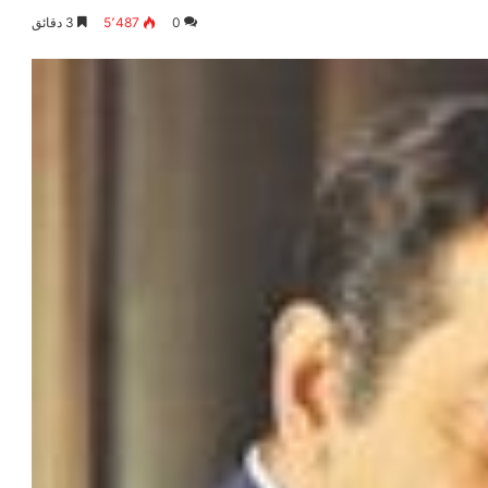
0
5٬487
3 دقائق