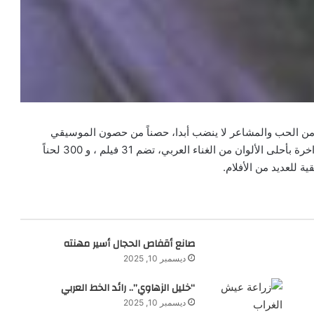
 من الحب والمشاعر لا ينضب أبدا، حصناً من حصون الموسيقي
العربية، ومدافعا عنيدا عنها، قدم لتاريخ الفن العربي مكتبه زاخرة بأحلى الألوان من الغناء العربي، تضم 31 فيلم ، و 300 لحناً
 للعديد من الأفلام.
صانع أقفاص الحجال أسير مهنته
ديسمبر 10, 2025
“خليل الزهاوي”.. رائد الخط العربي
ديسمبر 10, 2025