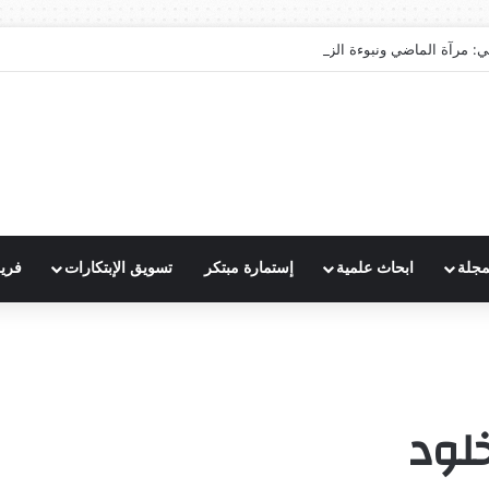
ي: مرآة الماضي ونبوءة الزوال
مجلة
ابحاث علمية
إستمارة مبتكر
تسويق الإبتكارات
فري
خلود