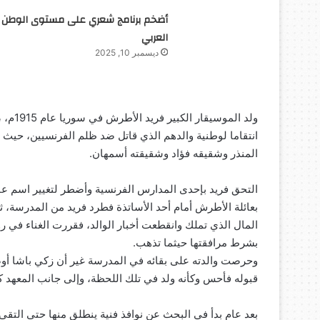
أضخم برنامج شعري على مستوى الوطن
العربي
ديسمبر 10, 2025
ولد ال
انتقاما لوطنية والدهم الذي قاتل ضد ظلم الفرنسيين، حيث 
المنذر وشقيقه فؤاد وشقيقته أسمهان.
التحق فريد بإحدى المدارس الفرنسية وأضطر لتغيير اسم عائ
بعائلة الأطرش أمام أحد الأساتذة فطرد فريد من المدرسة، ث
المال الذي تملك وانقطعت أخبار الوالد، فقررت الغناء في ر
بشرط مرافقتها حيثما تذهب.
وحرصت والدته على بقائه في المدرسة غير أن زكي باشا 
قبوله فأحس وكأنه ولد في تلك اللحظة، وإلى جانب المعهد كا
بعد عام بدأ في البحث عن نوافذ فنية ينطلق منها حتى التق