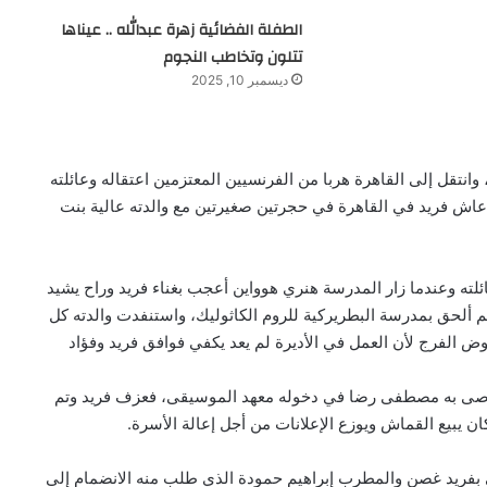
الطفلة الفضائية زهرة عبدالله .. عيناها
تتلون وتخاطب النجوم
ديسمبر 10, 2025
موسيقار الكبير فريد الأطرش في سوريا عام 1915م، ، وانتقل إلى القاهرة هربا من الفرنسيين المعتزمين اعتقاله وعائلته
عاش فريد في القاهرة في حجرتين صغيرتين مع والدته عالية بنت
لته وعندما زار المدرسة هنري هوواين أعجب بغناء فريد وراح يشيد
م ألحق بمدرسة البطريركية للروم الكاثوليك، واستنفدت والدته كل
وض الفرج لأن العمل في الأديرة لم يعد يكفي فوافق فريد وفؤاد
أوصى به مصطفى رضا في دخوله معهد الموسيقى، فعزف فريد وتم
ن يبيع القماش ويوزع الإعلانات من أجل إعالة الأسرة.
ى بفريد غصن والمطرب إبراهيم حمودة الذي طلب منه الانضمام إلى