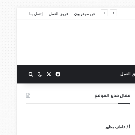
عن موهوبون
فريق العمل
إتصل بنا
‫X
فيسبوك
بحث عن
الوضع المظلم
ق العمل
مقال مدير الموقع
أ / عاطف مظهر