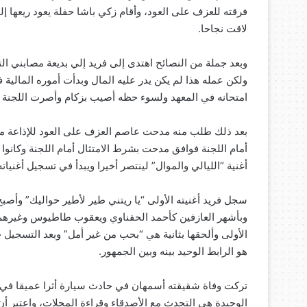
فرقته للعزف على العود، وأقام زكي باشا حفلة يعود ريعها إل
لاقت نجاحا.
وبعد جملة من النصائح اهتدى إلى فريد إلي بديعة مصابني الت
ولكن عمله هذا لم يكن يدر عليه المال وبدأت أموره المالية
امتحانه في المعهد ولسوء حظه أصيب بزكام وأصرت اللجنة عل
بعد ذلك طلب منه مدحت عاصم العزف على العود للإذاعة مر
أمام اللجنة فوافق مدحت بشرط الامتثال أمام اللجنة وكانو
أغنية “الليالي والموال” لينتصر أخيرا ويبدأ في تسجيل أغنيات
سجل فريد أغنيته الأولى “يا ريتني طير لأطير حواليك” وأصب
وبأشهر العازفين كأحمد الحفناوي ويعقوب طاطيوس وغيرهم وز
الأولى وألحقها بثانية هي “بحب من غير أمل” وبعد التسجي
هو الرابط الوحيد بينه وبين الجمهور.
تركت وفاة شقيقته أسمهان في حادث سيارة أثرا عميقا في 
الوحيدة هي التحدث مع الأصدقاء وقراءة المجلات، واعتبر أ