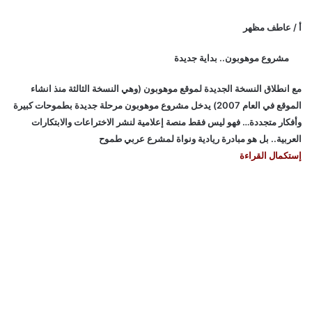
أ / عاطف مظهر
مشروع موهوبون.. بداية جديدة
مع انطلاق النسخة الجديدة لموقع موهوبون (وهي النسخة الثالثة منذ انشاء
الموقع في العام 2007) يدخل مشروع موهوبون مرحلة جديدة بطموحات كبيرة
وأفكار متجددة… فهو ليس فقط منصة إعلامية لنشر الاختراعات والابتكارات
العربية.. بل هو مبادرة ريادية ونواة لمشرع عربي طموح
إستكمال القراءة