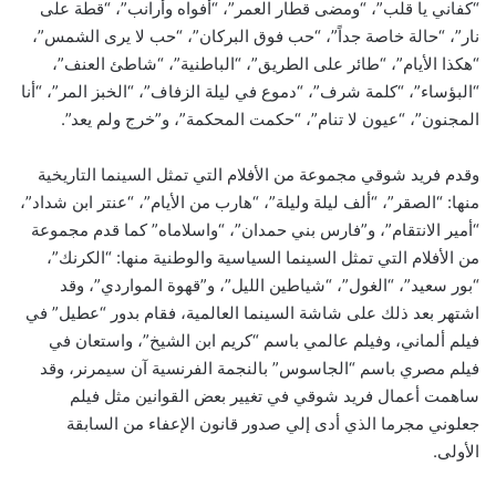
“كفاني يا قلب”، “ومضى قطار العمر”، “أفواه وأرانب”، “قطة على
نار”، “حالة خاصة جداً”، “حب فوق البركان”، “حب لا يرى الشمس”،
“هكذا الأيام”، “طائر على الطريق”، “الباطنية”، “شاطئ العنف”،
“البؤساء”، “كلمة شرف”، “دموع في ليلة الزفاف”، “الخبز المر”، “أنا
المجنون”، “عيون لا تنام”، “حكمت المحكمة”، و”خرج ولم يعد”.
وقدم فريد شوقي مجموعة من الأفلام التي تمثل السينما التاريخية
منها: “الصقر”، “ألف ليلة وليلة”، “هارب من الأيام”، “عنتر ابن شداد”،
“أمير الانتقام”، و”فارس بني حمدان”، “واسلاماه” كما قدم مجموعة
من الأفلام التي تمثل السينما السياسية والوطنية منها: “الكرنك”،
“بور سعيد”، “الغول”، “شياطين الليل”، و”قهوة المواردي”، وقد
اشتهر بعد ذلك على شاشة السينما العالمية، فقام بدور “عطيل” في
فيلم ألماني، وفيلم عالمي باسم “كريم ابن الشيخ”، واستعان في
فيلم مصري باسم “الجاسوس” بالنجمة الفرنسية آن سيمرنر، وقد
ساهمت أعمال فريد شوقي في تغيير بعض القوانين مثل فيلم
جعلوني مجرما الذي أدى إلي صدور قانون الإعفاء من السابقة
الأولى.