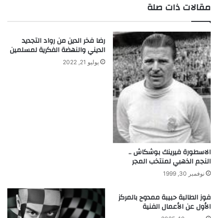
ي
.
مقالات ذات صلة
د
.
ي
م
ا
ل
رضا فخر الدين من رواد التجديد
ك
الديني والنهضة الفكرية لمسلمين
ا
ل
يوليو 21, 2022
ع
و
د
الاسطورة فيرينك بوشكاش ..
النجم الذهبي لمنتخب المجر
نوفمبر 30, 1999
فوز الطالبة حبيبة ممدوح بالمركز
الأول عن الأعمال الفنية