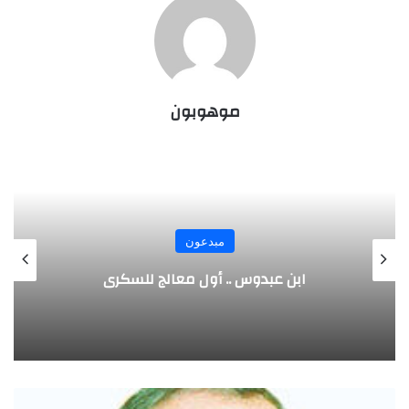
موهوبون
مبدعون
الألماني بنز مخترع السيارة الحديثة
ف