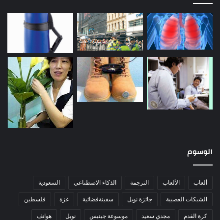
الوسوم
ألعاب
الألعاب
الترجمة
الذكاء الاصطناعي
السعودية
الشبكات العصبية
جائزة نوبل
سفينةفضائية
غزة
فلسطين
كرة القدم
مجدي سعيد
موسوعة جينيس
نوبل
هواتف