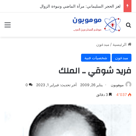
لغز الحجر السليماني: مرآة الماضي ونبوءة الزوال
بحث عن
الق
الرئيسية
/
مبدعون
مبدعون
شخصيات فنية
فريد شوقي .. الملك
موهوبون
يناير 26, 2009
آخر تحديث: فبراير 1, 2023
0
4٬037
3 دقائق