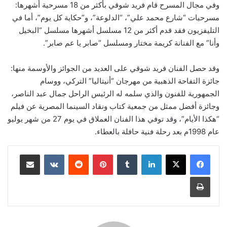
وفي مجال المسرح قام فريد شوقي بأكثر من 18 مسرحية أشهرها:
مسرحيات “شارع محمد علي”، “الدلوعة”، و”حكاية كل يوم”، أما في
التليفزيون فقد قدم أكثر من 12 مسلسل أشهرها مسلسل “البخيل
وأنا” مع الفنانة كريمة مختار ومسلسل “صابر يا عم صابر”.
وقد حصل الفنان فريد شوقي على العديد من الجوائز والأوسمة منها:
جائزة التفاحة الذهبية من مهرجان “أنيتاليا” التركي، ووسام
الجمهورية للفنون والذي سلمه له الرئيس الراحل جمال عبد الناصر،
وجائزة أفضل ممثل من جمعية كتاب ونقاد السينما المصرية عن فيلم
“هكذا الأيام”، وقد توفي هذا الفنان العملاق في يوم 27 من شهر يوليو
عام 1998م بعد رحلة فنية حافلة بالعطاء.
لينكدإن
‏Tumblr
بينتيريست
‏Reddit
‏VKontakte
مشاركة عبر البريد
طباعة