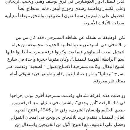
الدين ليمثل أدوار الكومبارس في فرق يوسف وهبي ونجيب الريحاني
وعلي الكسار وفاطمة رشدي وجورج أبيض، فانه استطاع أيضاً
الحصول على دبلوم مدرسة الفنون التطبيقية، والتحق موظفاً مع أبيه
بمصلحة الأملاك الأميرية.
لكن الوظيفة لم تشغله عن نشاطه المسرحي، فقد كان من بين
زملائه في حي السيدة زينب والحلمية الجديدة، مجموعة من هواة
التمثيل لمعت أسماؤهم فيما بعد، وكونوا فرقة مسرحية أطلقوا عليها
اسم “الرابطة القومية للتمثيل”، وكان مقرها حجرة واحدة في شارع
الشيخ البقال، وكانت مسرحية الافتتاح بعنوان “الضحية” وقدمت على
مسرح “برنتانيا” بشارع عماد الدين وقام ببطولتها فريد شوقي أمام
ممثلة غير معروفة.
وواصلت هذه الفرقة نشاطها وقدمت مسرحية أخرى تولى إخراجها
في ذلك الوقت “أنور وجدي”، واشترك في تمثيلها مع الفرقة زوزو
حمدي الحكيم وإحسان الشريف، وفي عام 1945م افتتح المعهد
العالي للتمثيل، فتقدم فريد للالتحاق به, ونجح في امتحان القبول,
وحصل على الدبلوم، مع الفوج الأول من الخريجين واستقال من