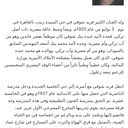
ولد الفنان الكبير فريد شوقي في حي السيدة زينب بالقاهرة في
يوم 3 يوليو من عام 1920م، ونشأ وسط عائلة مصرية ذات أصل
تركي، فجده لأبيه عبده بيك شوقي كان موظفاً بقصر عابدين وهو من
أب تركي وأم مصرية، وجده لأمه محمد بيك أسعد المهندس السابق
بالسودان، وهو من أم مصرية وأب تركي، ووالده هو محمد عبده
شوقي، الذي كان يعمل مفتشاً بمصلحة الأملاك الأميرية بوزارة
المالية، وكان خطيباً وطنياً ثائراً من أعضاء الوفد المصري المتحمسين
للزعيم سعد زغلول.
انتقل فريد شوقي مع أسرته إلي حي الحلمية الجديدة ودخل مدرسة
الناصرية التي حصل منها على الابتدائية عام 1937م وهو في الخامسة
عشرة، ثم التحق بمدرسة الفنون التطبيقية وفي هذه المدرسة وجد
فرقة مسرحية يقوم بتدريبها المخرج المسرحي الأول عزيز عيد،
فانضم إليها وتتلمذ على يديه وبالرغم من انغماسه في جو الحياة
الفنية، بالتمثيل مع فرق الهواة والتردد على المسارح في شارع عماد