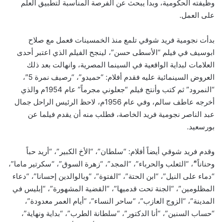
وظيفته الحكومية، وبدأ يبحث عن الفرصة المناسبة لتطبيق العلم
على العمل.
بدأت نجومية فريد شوقي تلمع منذ الخمسينات فعمل مع صلاح
ابوسيف في فيلم “الأسطى حسن”، لينجح الفيلم الذي اعتبر أحدى
العلامات لبداية الواقعية في السينما المصرية، وانهالت بعد ذلك
العروض السينمائية عليه فقدم أفلام: “حميدو”، “رصيف نمرة 5″،
“النمرود” ثم كتب وأنتج فيلم “جعلوني مجرماً” عام 1954م والذي
أخرجه عاطف سالم، وفي عام 1956م، لاحظ الرئيس الراحل جمال
عبد الناصر نجومية فريد الخاصة، فطلب منه أن يقدم فيلما عن
بورسعيد.
وقدم فريد شوقي أيضاً أفلام: “سلطان”، “الأخ الكبير”، “أريد حباً
وحناناً”ً، “الثعلب والحرباء”، “المجد”، “زهرة السوق”، “سكرتير ماما”،
“دماء على النيل”، “ابن الحتة”، “الفتوة”، “وبالوالدين إحسانا”، “دعاء
المظلومين”، “الجنة تحت قدميها”، “القضية المشهورة”، “إبليس في
المدينة”، “الزوج العازب”، “ساحر النساء”، “أيام العمر معدودة”،
“حساب السنين”، “أنا الدكتور”، “سلطانة الطرب”، “بداية ونهاية”،