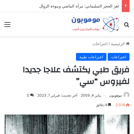
ميدل إيست: منظومة رقمية متكاملة تعيد تعريف التجارة والعمل والتواصل في مكان واحد
بحث عن
الق
الرئيسية
/
اختراعات
اختراعات
اختراعات طبية
فريق طبي يكتشف علاجا جديدا
لفيروس “سي”
موهوبون
يناير 4, 2009
آخر تحديث: فبراير 1, 2023
0
2٬016
6 دقائق