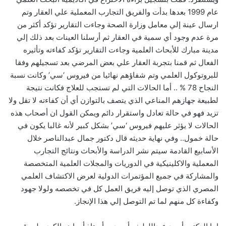
عام 1999 بعدها بدأت والفريق التجارب المعملية علي العقار وتم
ارسال عينة إلي معامل وزارة الصحة وجاءت التقارير تؤكد أكثر من
مرة عدم وجود أي سمية في العقار ثم أرسلنا العينات بعد ذلك إلي
مدينة مبارك للأبحاث العلمية وجاءت التقارير تؤكد كفاءته وتأثيره
الفعال ثم قمنا بتجربة العقار علي بعض المرضي بعد تسجيلهم وفقا
للبروتوكول العلمي وتم شفاؤهم نهائيا من فيروس ‘سي’ وكانت نسبة
النجاح 78 % .. أما الحالات التي لم تستجب للعلاج فكانت نتيجة
لطبيعة جهازهم المناعي الذي يتصف بالتوازن أي أن كفاءته لا تقل ولا
تزيد فهو في حالة تعادل واستقرار دائم ويمكن القول ان أصحاب هذه
الحالات لا يؤثر عليهم فيروس ‘سي’ بشكل كبير لأنه غالبا يكون في
حالة خمول.. وفي نهاية حديثه قال دكتور جمال عبدالناصر خلال
الأسابيع القادمة سيتم نشر الدراسة والأبحاث ونتائج التجارب
المعملية والاكلينيكية في الدوريات والمجلات العلمية المتخصصة
والمشاركة في جميع المؤتمرات الدولية لعرض الاكتشاف العلمي
المصري الذي توصل إليه فريق العمل كل في تخصصه ولولا جهود
وكفاءة كل منهم لما تم التوصل إلي هذا الإنجاز.