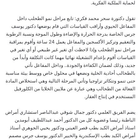
لحماية الملكية الفكرية.
تقول دكتورة سحر محمد فكري: تابع مراحل نمو الطحلب داخل
المفاعل الحيوي وأراقب القياسات التي قام بوضعها دكتور يوسف
جرس الخاصة بدرجة الحرارة والإضاءة وطول الموجة ونسبة الرطوبة
والتعقيم وتركيز الأكسجين والمفاعل يعمل 24 ساعة وأقوم بمراقبة
مراحل نمو الطحلب وإذا لاحظت أي تغير غير طبيعي أو أي تغير في
القياسات أقوم بإعدام التشغيلة نهائيا مهما كانت التكلفة وأبدأ من
جديد، وذلك لضمان الكفاءة والجودة.. وداخل المفاعل نأتي
بالطحالب أحادية الخلية ونضعها في محلول خاص ووسط بيئة مناسبة
حتى تنمو وتتكاثر تزاوجيا وتأتي المرحلة التالية وهي استخلاص المادة
الفعالة من الطحالب وهي عبارة عن ملايين الخلايا من الكلورفيل
المستخدم في إنتاج العقار.
يضم الفريق العلمي دكتور جمال شوقي عبدالناصر استشاري أمراض
الباطنة رئيسا وعضوية كل من الدكتور أحمد عبداللطيف أبومدين
استاذ أمراض الكبد بطب قصر العيني ودكتور يحيي الجوهري أستاذ
أمراض الكبد بطب الإسكندرية والخبير الدكتور يوسف جرس مصمم