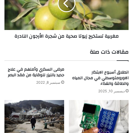
ع
ي
ي
ة
ث
ت
ب
س
ت
ت
مغربية تستخرج زيوتا صحية من شجرة الأرجون النادرة
ف
خ
ا
ر
ع
ج
مقالات ذات صلة
ل
ز
ي
ي
ة
و
مرضى السكري وأملهم في علاج
انطلاق أسبوع الابتكار
و
ت
جديد بالليزر للوقاية من فقد البصر
الاورومتوسطي في مجال المياه
ب
ا
والطاقة والغذاء
سبتمبر 8, 2022
د
ص
ديسمبر 10, 2025
و
ح
ن
ي
آ
ة
ث
م
ا
ن
ر
ش
ج
ج