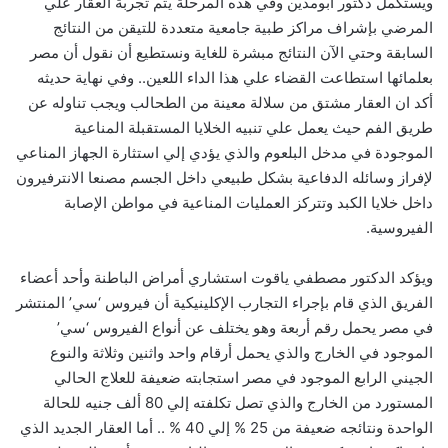
ويستكمل دكتور أبومدين وفي هذه المرحلة يتم تجربة العقار علي
المرضي بإشراف مراكز طبية جامعية متعددة للتيقن من النتائج
السابقة وحتي الآن النتائج مبشرة للغاية ونستطيع أن نقول أن مصر
بعلمائها استطاعت القضاء علي هذا الداء اللعين.. وفي نهاية حديثه
أكد ان العقار مشتق من سلالة معينة من الطحالب ويجب تناوله عن
طريق الفم حيث يعمل علي تنبيه الخلايا المستقبلة المناعية
الموجودة في مدخل البلعوم والذي يؤدي إلي استثارة الجهاز المناعي
لإفراز وسائله الدفاعية بشكل طبيعي داخل الجسم مصنعا الانترفيرون
داخل خلايا الكبد وتتركز العمليات المناعية في مواطن الإصابة
الفيروسية.
ويؤكد الدكتور مصطفي ياقوت استشاري أمراض الباطنة وأحد أعضاء
الفريق الذي قام بإجراء التجارب الإكلينيكية أن فيروس ‘سي’ المنتشر
في مصر يحمل رقم أربعة وهو يختلف عن أنواع الفيروس ‘سي’
الموجود في الخارج والذي يحمل أرقام واحد واثنين وثلاثة والنوع
الجيني الرابع الموجود في مصر استجابته ضعيفة للعلاج الحالي
المستورد من الخارج والذي تصل تكلفته إلي 80 ألف جنيه للحالة
الواحدة ونتائجه ضعيفة من 25 % إلي 40 % .. أما العقار الجديد الذي