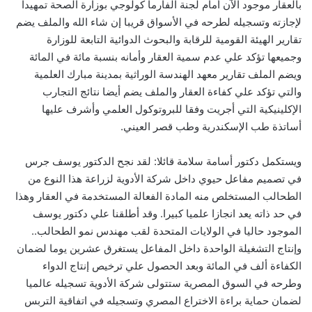
بالعقار موجود الآن أمام لجنة الفارما كولوجي بوزارة الصحة تمهيدا
لإجازته وتسجيله لطرحه في الأسواق قريبا إن شاء الله والملف يضم
تقارير الهيئة القومية للرقابة والبحوث الدوائية التابعة للوزارة
وجميعها تؤكد علي عدم سمية العقار وأمانه بنسبة مائة في المائة
ويضم الملف تقارير معهد الهندسة الوراثية بمدينة مبارك العلمية
والتي تؤكد علي كفاءة العقار والملف يضم أيضا نتائج التجارب
الإكلينيكية التي أجريت وفقا للبروتوكول العلمي وأشرف عليها
أساتذة طب الإسكندرية وطب قصر العيني.
ويستكمل دكتور أسامة سلامة قائلا: لقد نجح الدكتور يوسف جرس
في تصميم مفاعل حيوي داخل شركة الأدوية لزراعة هذا النوع من
الطحالب المستخلص منه المادة الفعالة المستخدمة في العقار وهذا
في حد ذاته يعد انجازا علميا كبيرا. وقد أطلقنا علي دكتور يوسف
الموجود حاليا في الولايات المتحدة لقب مهندس نمو الطحالب..
وإنتاج التشغيلة الواحدة داخل المفاعل يستغرق عشرين يوما لضمان
الكفاءة ألف في المائة وبعد الحصول علي ترخيص إنتاج الدواء
وطرحه في السوق المصرية ستتولى شركة الأدوية تسجيله عالميا
لضمان حماية براءة الاختراع المصري وتسجيله في اتفاقية التربس