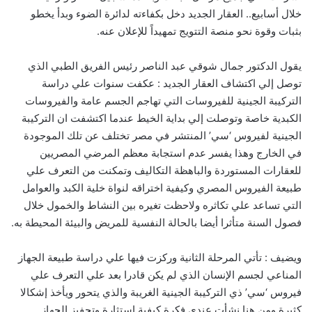
خلال أسابيع.. العقار الجديد دخل بكفاءته لدائرة الضوء وبدأ يخطو
بثبات وقوة نحو منصة التتويج تمهيداً للإعلان عنه.
يقول الدكتور جمال شوقي عبد الناصر رئيس الفريق الطبي الذي
توصل إلي اكتشاف العقار الجديد : عكفت سنوات علي دراسة
التركيبة الجينية للفيروسات التي تهاجم الجسم عامة والفيروسات
الكبدية خاصة وتوصلت إلي بداية الخيط عندما اكتشفت ان التركيبة
الجينية لفيروس ‘سي’ المنتشر في مصر تختلف عن تلك الموجودة
في الخارج وهذا يفسر عدم استجابة معظم المرضي المصريين
للعقارات المستوردة والباهظة التكاليف وتمكنت من التعرف علي
طبيعة الفيروس المصري وكيفية اختراقه لنواة خلية الكبد والعوامل
التي تساعد علي تكاثره ولاحظت تغيره بين النشاط والخمول خلال
فصول السنة متأثرا أيضا بالحالة النفسية للمريض والبيئة المحيطة به.
ويضيف : تأتي المرحلة الثانية وركزت فيها علي دراسة طبيعة الجهاز
المناعي لجسم الإنسان الذي لم يكن قادرا بعد علي التعرف علي
فيروس ‘سي’ ذي التركيبة الجينية الغريبة والذي يتحور ويأخذ إشكالا
كثيرة ومن هنا نشأت عندي فكرة كيفية استثارة وتحفيز الجهاز