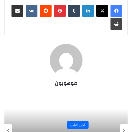
لينكدإن
‏Tumblr
بينتيريست
‏Reddit
‏VKontakte
مشاركة عبر البريد
طباعة
موهوبون
اختراعات