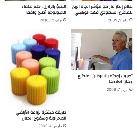
ا
ر
نظام إنذار غاز مع مؤشر اتجاه الريح
التنبؤ بالزلازل.. حلم علماء
ن
ة
للمخترع السعودي فهد الوهيبي
الجيولوجيا أصبح واقعا
ب
ا
يناير 5, 2009
يوليو 12, 2016
ي
ل
ة
أ
ر
ج
و
ن
ا
ل
ن
أصيبت زوجته بالسرطان.. فاخترع
ا
جهازا لعلاجها
د
أبريل 7, 2009
ر
ة
طريقة مبتكرة لزراعة الأراضي
الصحراوية وسفوح الجبال
مارس 4, 2009