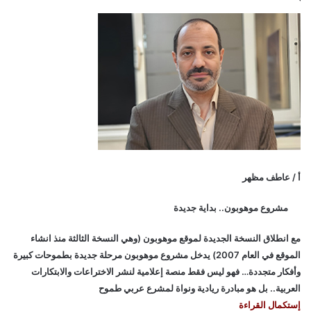
أ / عاطف مظهر
مشروع موهوبون.. بداية جديدة
مع انطلاق النسخة الجديدة لموقع موهوبون (وهي النسخة الثالثة منذ انشاء
الموقع في العام 2007) يدخل مشروع موهوبون مرحلة جديدة بطموحات كبيرة
وأفكار متجددة… فهو ليس فقط منصة إعلامية لنشر الاختراعات والابتكارات
العربية.. بل هو مبادرة ريادية ونواة لمشرع عربي طموح
إستكمال القراءة