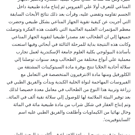
المناعي للتعرف أولا علي الفيروس ثم إنتاج مادة طبيعية داخل
الجسم تقاومه وتقضي عليه، وقرأت بعد ذلك نتائج الأبحاث السابقة
التي أجريت عن كيفية تقوية الجهاز المناعي بشكل طبيعي وحضرت
معظم المؤتمرات العلمية العالمية التي ناقشت هذه الفكرة وتوصلت
جميعها إلي ان الطحالب تعد مصدرا طبيعيا لتقوية الجهاز المناعي
وكانت هذه النتيجة بداية للمرحلة الثالثة في أبحاثي وفيها استعنت
بأساتذة البيولوجي بكلية العلوم جامعة الإسكندرية لعمل تجارب
معملية علي أنواع مختلفة من الطحالب وبعد سنوات توصلنا إلي
سلالة أحادية الخلايا تنتج بوفرة مادة السيتوكينات المشتقة من
الكلورفيل ومنها مادة الانترفيرون المتخصصة في التعامل مع
الفيروسات المهاجمة لنواة الخلية الكبدية وبدأت والفريق الطبي في
زراعة وتربية هذا النوع من الطحالب في معامل معدة خصيصا لذلك
بعد توفير البيئة الملائمة لها للوصول إلي سلالة نقية ألف في المائة..
وتم إنتاج العقار في شكل شراب من مادة طبيعية مائة في المائة
وخال نهائيا من الكيماويات وأطلقت والفريق الطبي عليه اسم
‘السايتوفيريت’.
ويستطرد: قمت بتسجيل براءة الاختراع في أكاديمية البحث العلمي