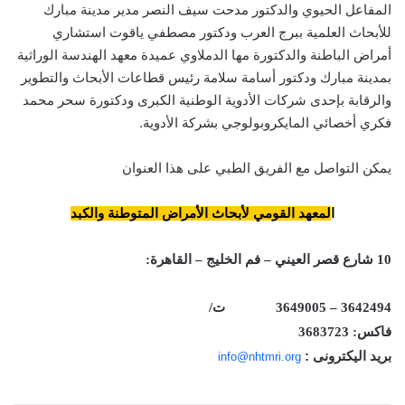
المفاعل الحيوي والدكتور مدحت سيف النصر مدير مدينة مبارك
للأبحاث العلمية ببرج العرب ودكتور مصطفي ياقوت استشاري
أمراض الباطنة والدكتورة مها الدملاوي عميدة معهد الهندسة الوراثية
بمدينة مبارك ودكتور أسامة سلامة رئيس قطاعات الأبحاث والتطوير
والرقابة بإحدى شركات الأدوية الوطنية الكبرى ودكتورة سحر محمد
فكري أخصائي المايكروبولوجي بشركة الأدوية.
يمكن التواصل مع الفريق الطبي على هذا العنوان
ا
لمعهد القومي لأبحاث الأمراض المتوطنة والكبد
10 شارع قصر العيني – فم الخليج – القاهرة:
3642494 – 3649005
ت/
فاكس: 3683723
بريد اليكترونى :
info@nhtmri.org