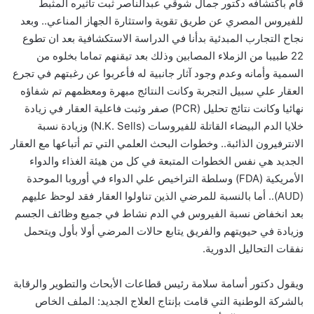
قام باكتشافه دكتور جمال شوقي عبدالناصر ثبت تأثيره المثبط
للفيروس المصري عن طريق تقوية واستثارة الجهاز المناعي.. وبعد
نجاح التجارب المبدئية بدأنا في الدراسة الاستكشافية بعد ان تطوع
22 طبيبا من الزملاء المصابين وذلك بعد تيقنهم تماما بخلوه من
السمية وأمانه وعدم وجود آثار جانبية له فأعربوا عن رغبتهم في تجرع
العقار علي سبيل التجربة وكانت النتائج مبهرة ومعظمهم تم شفاؤه
نهائيا وكانت نتائج تحليل (PCR) صفر وثبت فاعلية العقار في زيادة
خلايا الدم البيضاء القاتلة للفيروسات (N.K. Sells) وزيادة نسبة
الانترفيرون الذائبة.. وخطوات البحث العلمي التي تم أتباعها مع العقار
الجديد هي نفس الخطوات المتبعة في كل من هيئة الغذاء والدواء
الأمريكية (FDA) وسلطة التراخيص علي الدواء في أوروبا الموحدة
(AUD).. أما بالنسبة للمرضي الذين تناولوا العقار فقد لوحظ عليهم
بعد انخفاض نسبة الفيروس في الدم نشاط في جميع وظائف الجسم
وزيادة في حيويتهم والفريق يتابع حالات المرضي أولا بأول ويتحمل
نفقات التحاليل الدورية.
ويقول دكتور أسامة سلامة رئيس قطاعات الأبحاث والتطوير والرقابة
بالشركة الوطنية التي قامت بإنتاج العلاج الجديد: الملف الخاص