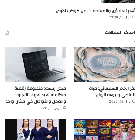
أهم الحقائق والمعلومات عن كوكب الارض
أبريل 17, 2016
احدث المقالات
لغز الحجر السليماني: مرآة
ميدل إيست: منظومة رقمية
الماضي ونبوءة الزوال
متكاملة تعيد تعريف التجارة
والعمل والتواصل في مكان واحد
أبريل 12, 2026
مارس 18, 2026