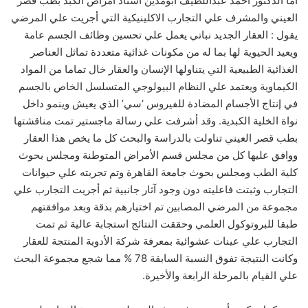
اما الدكتور أحمد عبداللطيف أبومدين أستاذ أمراض الكبد بطب قصر
العيني والمشرف علي التجارب الاكلينيكية التي أجريت علي المرضي
يقول : العقار الجديد نباتي يعمل علي تحسين وظائف الجسم عامة
ويعيد الحيوية لها بما له من مكونات غذائية متعددة تماثل العناصر
الغذائية الطبيعية التي يتناولها الإنسان والعقار خال تماما من المواد
الكيماوية ويعتمد علي النظام البيولوجي المتسلسل الخاص بالجسم
في إنتاج الأجسام المضادة للفيروس ‘سي’ الذي يعيش وينمو داخل
نواة الخلية الكبدية. وقد أشرفت علي رسالة ماجستير تمت مناقشتها
بطب قصر العيني تناولت بالدراسة والبحث كل ما يخص هذا العقار
ووافق عليها كل من مجلس قسم الأمراض المتوطنة ومجلس بحوث
كلية الطب ومجلس بحوث جامعة القاهرة وتم تجربته علي حيوانات
التجارب وثبتت فاعليته دون وجود آثار جانبية ثم أجريت التجارب علي
مجموعة من المرضي المصابين تم اختيارهم بدقة وبعد موافقتهم
طبقا للبروتوكول العلمي وحققت النتائج استجابة عالية ثم تمت
التجارب علي عينات عشوائية بمعرفة شركة الأدوية المنتجة للعقار
وكانت النتيجة تفوق النسبة السابقة 78 % مما شجع مجموعة البحث
علي القيام بالمرحلة الرابعة والأخيرة.