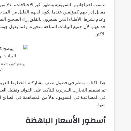
تناسب احتياجاتهم التسويقية وتظهر أكبر الاختلافات، بدلاً من 
مقابل إدراجهم كمؤلفين عندما يكون لديهم القليل من المدخلا
وعدم نشرها. الأطباء الذين يشعرون بالقلق إزاء الضجيج التس
خداعهم، لأن جميع البيانات المتاحة متحيزة. وكما يقول جوتش
الأكثر..
يوضح كيف تتلاعب
تك
هذا الكتاب منظم في فصول تصف مشاركته. الخطوط العريضة ل
تم تصميم التجارب السريرية للتأكيد على الفوائد وتقليل ال
في المساعدة في التسويق، بدلاً من المساهمة في الصالح الع
منها.
أسطور الأسعار الباهظة