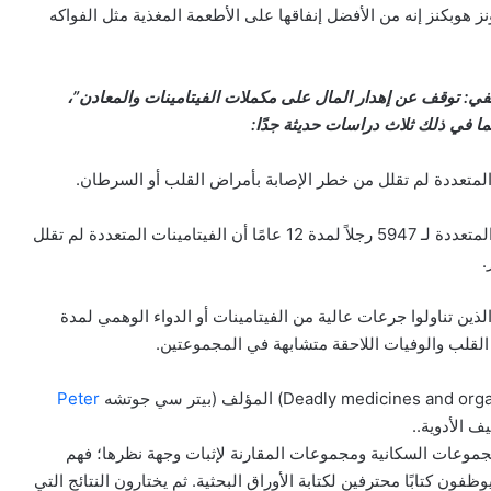
نز هوبكنز إنه من الأفضل إنفاقها على الأطعمة المغذية مثل الفواكه
ي: توقف عن إهدار المال على مكملات الفيتامينات والمعادن”،
ما في ذلك ثلاث دراسات حديثة جدًا:
2-وجدت دراسة تتبعت الأداء العقلي واستخدام الفيتامينات المتعددة لـ 5947 رجلاً لمدة 12 عامًا أن الفيتامينات المتعددة لم تقلل
.
لنوبات القلبية الذين تناولوا جرعات عالية من الفيتامينات أو الدواء الوهمي لمدة
Peter
ف الأدوية..
جموعات السكانية ومجموعات المقارنة لإثبات وجهة نظرها؛ فهم
ون كتابًا محترفين لكتابة الأوراق البحثية. ثم يختارون النتائج التي