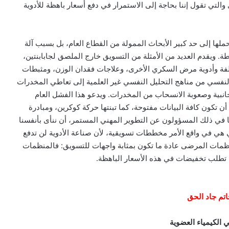
التي تقول إننا بحاجة إلى الاستمرار في دفع أسعار باهظة للأدوية
ملها إلى حد كبير الأبحاث الممولة من القطاع العام، بل بسبب آلة
. ويقدم العديد من الأمثلة من التسويق خارج الملصق لجابابنتين،
قية -2، والأنسولين الأكثر تكلفة وأدوية مرض السكري الأخرى، وعلاجات فقدان الوزن، ومثبطات
لنفسي من مناهج التحليل النفسي غير العلمية إلى تعاطي المخدرات
جانبية وصعوبة الانسحاب من المخدرات. ويدعو هذا الفشل العام
أن تكون كافة البيانات مفتوحة، كما تبنتها حركة كوكرين، ومبادرة
تنا، بما في ذلك المسؤولون عن التطوير المهني المستمر، أن ننأى بأنفسنا
تي هي في واقع الأمر مخططات تسويقية، لأن صناعة الأدوية لن تدفع
بمنظمات المرضى عادة ما تكون بمثابة واجهات للتسويق: فالمنظمات
 ما تطلب تخفيضات في هذه الأسعار الباهظة.
اتم جاد الحق
 الكيمياء العضوية