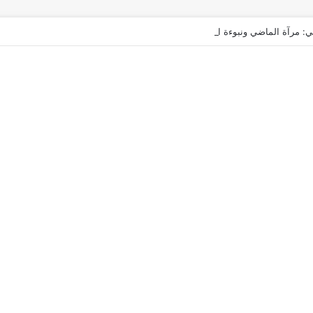
ي: مرآة الماضي ونبوءة الزوال