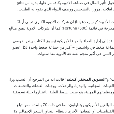
ل تأثير المال في صناعة الادوية بكافة مراحلها، بداية من نتائج
 لعلاجه، مرورا بالتشخيص ووصف الدواء الذي يقوم به الطبيب،
الأدوية: كيف يخدعوننا) ان شركات الأدوية الكبرى تجني أرباحًا
هائلة (تم تصنيفها باستمرار على أنها الصناعة الأكثر ربحية المدرجة في قائمة Fortune (500)؛ كما أن شركات الادوية تنفق مبالغ
اقد إلى إدارة الغذاء والدواء الأمريكية (يسبق الكتاب وينذر بفوضى
برى أكبر جماعة ضغط في واشنطن – أكثر من جماعة ضغط واحدة لكل عضو
ار السن هي أكبر منجم لصناعة الأدوية منذ سنوات.
ت
” و”
التسويق المتخفي كتعليم
” قالت انه من المرجح أن السبب وراء
لعينات المجانية، والهدايا، والرحلات، ووجبات العشاء، والتجمعات
 ومنظماتهم المهنية، هو سبب بسيط للغاية. باعتبارها حيلة تسويقية.
وقد وجد بدراسة لخبراء التغذية بجامعة جونز هوبكنز ان نصف البالغين الأمريكيين يتناولون- بما في ذلك 70 بالمائة ممن تبلغ
أعمارهم 65 عامًا أو أكثر – الفيتامينات المتعددة أو مكملات الفيتامينات أو المعادن الأخرى بانتظام. يتجاوز السعر الإجمالي 12