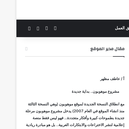
‫X
فيسبوك
بحث عن
الوضع المظلم
ق العمل
مقال مدير الموقع
أ / عاطف مظهر
مشروع موهوبون.. بداية جديدة
مع انطلاق النسخة الجديدة لموقع موهوبون (وهي النسخة الثالثة
منذ انشاء الموقع في العام 2007) يدخل مشروع موهوبون مرحلة
جديدة بطموحات كبيرة وأفكار متجددة… فهو ليس فقط منصة
إعلامية لنشر الاختراعات والابتكارات العربية.. بل هو مبادرة ريادية