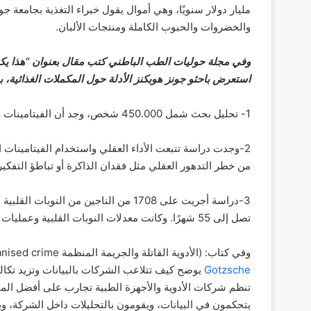
مليار دولار سنويًا، وهي أموال يقول خبراء التغذية بجامعة جو
والخضروات والحبوب الكاملة ومنتجات الألبان.
وفي مجلة حوليات الطب الباطني كتب مقال بعنوان “هذا يكف
استعرض باحثو جونز هوبكنز الأدلة حول المكملات الغذائية، ب
1- تحليل بحث شمل 450.000 شخص، وجد أن الفيتامينات المتعددة لم تقلل من خطر الإصابة بأمراض القلب أو السرطان.
من خطر التدهور العقلي مثل فقدان الذاكرة أو تباطؤ التفكير
3-دراسة أجريت على 1708 من الناجين من ا
تصل إلى 55 شهرًا. وكانت معدلات النوبات القلبية وعمليات القلب والوفيات اللاحقة متشابهة في المجموعتين.
وفي كتاب: (الأدوية القاتلة والجريمة المنظمة Deadly medicines and organised crime) المؤلف (بيتر سي جوتشه
Gotzsche
يوضح كيف تتلاعب الشركات بالبيانات وتزيد تكالي
تنظم شركات الأدوية والأجهزة الطبية تجارب على أفضل الم
يتحكمون في البيانات، ويقومون بالتحليلات داخل الشركة، ويوظف