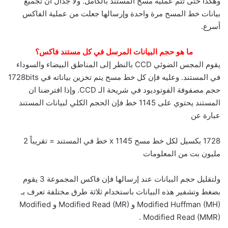
وهكذا حتى تتم عملية مسح المستند بالكامل. ولا جدال أن تجميع
بيانات خط المسح مرة واحدة وإرسالها جعلت من عملية الفاكس
أسرع.
ما هو حجم البيانات المرسل في كل مستند فاكس؟
يقوم المجس الضوئي CCD بالنظر إلى المناطق البيضاء والسوداء
في المستند. وعليه فإن كل خط مسح يتم تخزين بياناته في 1728bits
حجم مصفوفة الفوتوديود في شريحة الـ CCD. وإذا افترضنا ان
المستند يحتوي على 1145 خط فإن الحجم الكلي لبيانات المستند
عبارة عن
1728 بكسيل لكل خط مسح x 1145 خط في المستند = تقريباً 2
مليون بت من المعلومات
ولتقليل حجم البيانات عند إرسالها فإن فاكس المجموعة 3 يقوم
بضغط وتشفير هذه البيانات باستخدام ثلاثة طرق مختلفة تعرف بـ
Modified Huffman (MH) و Modified Read (MR) و Modified
Modified Read (MMR) .