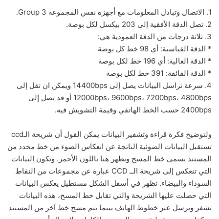
1. الاتصال وتبادل المعلومات مع أجهزة نفس المجموعة Group 3.
2. تصل الدقة الأفقية إلى 203 بيكسل لكل بوصة.
3. ثلاثة درجات من الدقة العمودية هي:
* الدقة القياسية: أي 98 خط كل بوصة
* الدقة العالية: أي 196 خط لكل بوصة
* الدقة الفائقة: 391 خط لكل بوصة
4. سرعة تراسل البيانات يصل إلى 14400bps ويمكن ان تقل إلى
12000bps، 9600bps، 7200bps، 4800bps أو قد تصل إلى
2400bps حسب الخط الهاتفي وقيمة التشويش فيه.
ولتوضيح فكرة قراءة وتشفير البيانات يمكن القول أن شريحة الـccd
تستقبل البيانات الضوئية الناتجة عن انعكاس الضوء من خط محدد من
المستند يسمى خط المسح ويظهر هنا باللون الأحمر. وتكون البيانات
التي تنعكس إلى شريحة الــ CCD عبارة عن مجموعات من النقاط
السوداء والبيضاء. تظهر في أسفل الشكل مستطيل يعكس البيانات
التي حصلت عليها الشريحة والتي تقابل خط المسح، هذه البيانات
تشفر وترسل عبر خطوط الهاتف بينما يتم مسح خط آخر من المستند