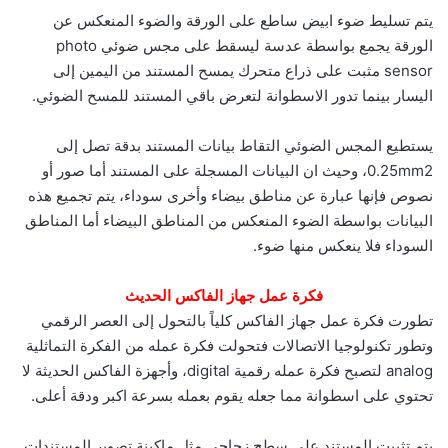
يتم تسليط ضوء ابيض ساطع على الورقة والضوء المنعكس عن
الورقة يجمع بواسطة عدسة ليسقط على مجس ضوئي photo
sensor مثبت على ذراع متحرك يمسح المستند من اليمين إلى
اليسار بينما تدور الاسطوانة لتعرض باقي المستند للمسح الضوئي.
يستطيع المجس الضوئي التقاط بيانات المستند بدقة تصل إلى
0.25mm2، وحيث ان البيانات المسجلة على المستند أما صور أو
نصوص فإنها عبارة عن مناطق بيضاء وأخرى سوداء، يتم تجميع هذه
البيانات بواسطة الضوء المنعكس من المناطق البيضاء أما المناطق
السوداء فلا ينعكس منها ضوء.
فكرة عمل جهاز الفاكس الحديث
تطورت فكرة عمل جهاز الفاكس كلياً بالتحول إلى العصر الرقمي
وتطور تكنولوجيا الاتصالات فتحولت فكرة عمله من الفكرة التماثلية
analog لتصبح فكرة عمله رقمية digital، وأجهزة الفاكس الحديثة لا
تحتوي على اسطوانة مما جعله يقوم بعمله بسرعة اكبر ودقة أعلى.
يتم تثبيت المستند على سطح زجاجي مثل ماكينة تصوير المستندات