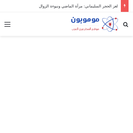
لغز الحجر السليماني: مرآة الماضي ونبوءة الزوال
بحث عن
الق