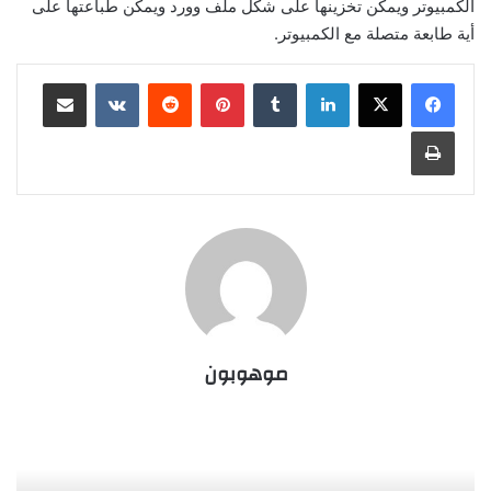
الكمبيوتر ويمكن تخزينها على شكل ملف وورد ويمكن طباعتها على
أية طابعة متصلة مع الكمبيوتر.
لينكدإن
‏Tumblr
بينتيريست
‏Reddit
‏VKontakte
مشاركة عبر البريد
طباعة
موهوبون