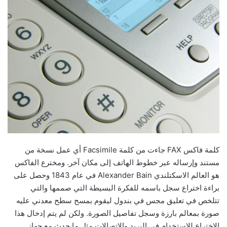
كلمة فاكس FAX جاءت من كلمة Facsimile أي عمل نسخة من
مستند وإرساله عبر خطوط الهاتف إلى مكان آخر. ومخترع الفاكس
هو العالم الاسكتلندي Alexander Bain في عام 1843 وحصل على
براءة اختراع سجل باسمه للفكرة البسيطة التي صممها والتي
تتلخص في تعليق مجس في بندول ليقوم بمسح سطح معدني عليه
صورة بمعالم بارزة وسجل تفاصيل الصورة. ولكن لم يتم إدخال هذا
الاختراع للاستخدام في البريد والاتصالات مثل ما حدث مع جهاز