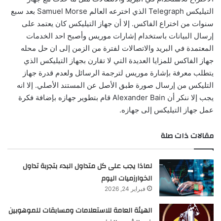
التيليكس Telegraph الذي اخترعه العالم Samuel Morse بعد سبع
سنوات من اختراع الفاكس. إلا أن جهاز التيليكس كان يعتمد على
إرسال البيانات باستخدام إشارات موريس وأصبح احد الخدمات
المعتمدة في البريد والاتصالات لفترة من الزمن إلى ان حل محله
جهاز الفاكس للمزايا العديدة التي لا تقارن بجهاز التيليكس الذي
يتطلب معرفة بإشارة موريس لترجمة الرسائل ولعدم قدرة جهاز
التليكس من إرسال صورة طبق الأصل عن المستند الأصلي. إلا انه
يجب إلا ننكر أن Alexander Bain قام بتطوير جهازه بإضافة فكرة
عمل جهاز التيليكس إلى جهازه.
مقالات ذات صلة
لماذا يجب على كل متداول البدء بتجربة تداول
الخوارزميات اليوم
فبراير 24, 2026
الهيئة العامة للاستعلامات ومسابقات للموهوبين