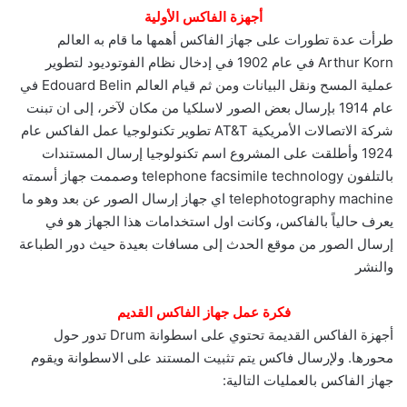
أجهزة الفاكس الأولية
طرأت عدة تطورات على جهاز الفاكس أهمها ما قام به العالم
Arthur Korn في عام 1902 في إدخال نظام الفوتوديود لتطوير
عملية المسح ونقل البيانات ومن ثم قيام العالم Edouard Belin في
عام 1914 بإرسال بعض الصور لاسلكيا من مكان لآخر، إلى ان تبنت
شركة الاتصالات الأمريكية AT&T تطوير تكنولوجيا عمل الفاكس عام
1924 وأطلقت على المشروع اسم تكنولوجيا إرسال المستندات
بالتلفون telephone facsimile technology وصممت جهاز أسمته
telephotography machine اي جهاز إرسال الصور عن بعد وهو ما
يعرف حالياً بالفاكس، وكانت اول استخدامات هذا الجهاز هو في
إرسال الصور من موقع الحدث إلى مسافات بعيدة حيث دور الطباعة
والنشر
فكرة عمل جهاز الفاكس القديم
أجهزة الفاكس القديمة تحتوي على اسطوانة Drum تدور حول
محورها. ولإرسال فاكس يتم تثبيت المستند على الاسطوانة ويقوم
جهاز الفاكس بالعمليات التالية: