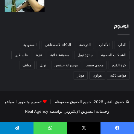
الوسوم
ألعاب
الألعاب
الترجمة
الذكاء الاصطناعي
السعودية
الشبكات العصبية
جائزة نوبل
سفينةفضائية
غزة
فلسطين
كرة القدم
مجدي سعيد
موسوعة جينيس
نوبل
هواتف
هواتف ذكية
هواوي
هونار
© حقوق النشر 2026، جميع الحقوق محفوظة |
تصميم وتطوير المواقع
وخدمات التسويق الإلكتروني بواسطة Real Agency