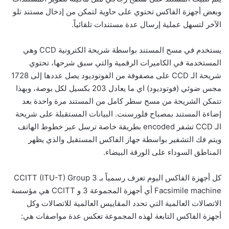
وبعض أجهزة الفاكس تحتوي على حاوية لتمكن من إدخال مستند تلو
الآخر لتسهل عملية إرسال عدة مستندات تلقائياً.
يستخدم في مسح المستند بواسطة شريحة الكترونية CCD وهي
المستخدمة في الكاميرات الرقمية والتي سبق شرحها، تحتوي
شريحة الـ CCD على مصفوفة من الفوتوديود يصل عددها إلى 1728
مجس ضوئي (فوتوديود) اي ما يعادل 203 بكسيل لكل بوصة، وبهذا
تتمكن الشريحة من مسح سطر كامل من المستند مرة واحدة بعد
إضاءة المستند بمصباح فلورسنت. البيانات المستقبلة على شريحة
الـ CCD تشفر encoded بطريقة خاصة ترسل عبر خطوط الهاتف
ويتم فك التشفير بواسطة جهاز الفاكس المستقبل والذي يظهر
المناطق السوداء على الورقة البيضاء.
كل أجهزة الفاكس اليوم تعرف رسمياً بـ CCITT (ITU-T) Group 3
Facsimile machine أي أجهزة المجموعة 3 و CCITT هي مؤسسة
الاتصالات العالمية التي تحدد المقاييس العالمية للاتصالات وكل
أجهزة الفاكس التابعة لهذه المجموعة تعكس عدة مواصفات هي: