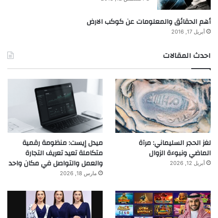
أهم الحقائق والمعلومات عن كوكب الارض
أبريل 17, 2016
احدث المقالات
لغز الحجر السليماني: مرآة
ميدل إيست: منظومة رقمية
الماضي ونبوءة الزوال
متكاملة تعيد تعريف التجارة
والعمل والتواصل في مكان واحد
أبريل 12, 2026
مارس 18, 2026