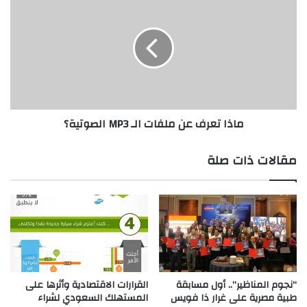
P
ا
S
ذ
ا
ت
ع
ر
ف
ع
ماذا تعرف عن ملفات الـ MP3 الصوتية؟
ن
م
ل
مقالات ذات صلة
ف
ا
ت
ا
ل
ـ
M
P
3
“نجوم المناظير”.. أول مسابقة
القرارات الاقتصادية وأثرها على
طبية مصرية على غرار ذا فويس
المستهلك السعودي لشراء
ا