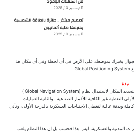
من استهلاك الوقود
ديسمبر 10, 2025
تصميم مبتكر .. طائرة بالطاقة الشمسية
يخترعها طلبة ألمانيون
ديسمبر 10, 2025
جهاز بحجم الجوال يخبرك بموضعك على الأرض في أي لحظة وفي أي مكان هذا
نبذة
بدأت وزارة الدفاع الأمريكية العمل لاستحداث نظام عالمي لتحديد المكان لاستبدال نظام (Global Navigation System )
لى التغطية غير الكافية للأقمار الصناعية ، والثانية العمليات
 ولذلك صمم نظام(GPS) ليوفر تغطية كاملة وبدقة عالية لتغطي الاحتياجات العسكرية بالدرجة الأولى، وتأتي
ائرات المدنية والعسكرية، ليس هذا فحسب بل إن هذا النظام يلعب