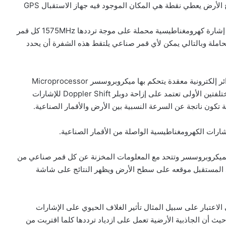
الأرض يعطي نقطة هي المكان الموجود فيه جهاز الاستقبال GPS
كل قمر من الأقمار الـ 24 يرسل باستمرار على نفس التردد إشارة كهرومغناطيسية محملة على موجة ترددها 1575MHz كل قمر
رسل مع الإشارة الحاملة وبالتالي يمكن لأي قمر صناعي يلتقط هذه الشفرة أن يحدد
أما المستقبل فهو جهاز في حجم راديو صغير يحتوى على دوائر إلكترونية معقدة يتحكم بها ميكروبروسسر Microprocessor
متطور يقوم المستقبل بتحديد الموقع باستخدام طريقتين مختلفتين الأولى تعتمد على إزاحة دوبلر Doppler Shift للإشارات
 تكون ناتجة عن السرعة النسبية بين الأرض والأقمار الصناعية.
إشارات الكهرومغناطيسية الواصلة من الأقمار الصناعية.
الميكروبروسسر وتتحد مع المعلومات المخزنة عن كل قمر صناعي من
 المستقبل موقعه على سطح الأرض ويظهر النتائج على شاشة
لاعتبار على سبيل المثال تأثير الغلاف الحيوي على الإشارات
يث أن الجاذبية الأرضية تعمل على ازدياد ترددها كلما اقتربت من