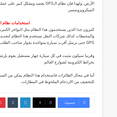
الأرض، ولهذا فإن نظام الـGPS يعتمد 
الميكروبروسسر.
استخدامات نظام الــ GPSالحالية والمستق
والمحيطات كذلك شركات النقل تستخدم هذا النظام لتحديد موا
GPS حتى ترسل أقرب سيارة متواجدة بجوار صاحب الطلب.
وقريبا سيكون مثبت في كل سيارة جهاز مستقبل يقوم بإرش
بخرائط الكترونية لشوارع العالم
أما في مجال الطائرات فاستخدام هذا النظام يمكن من السم
للتخفيف من الازدحام الملحوظ في المطارات.
لينكدإن
‏Tumblr
فيسبوك
‫X