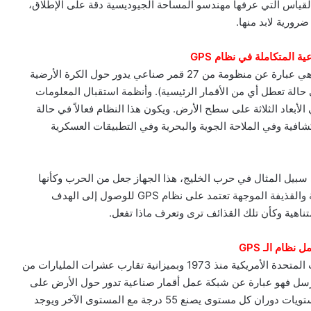
لقياس التي عرفها مهندسو المساحة الجيوديسية دقة على الإطلاق،
رورية لابد منها.
ة المتكاملة في نظام GPS
أنظمة تحديد الموقع Global Positioning System (GPS) هي عبارة عن منظومة من 27 قمر صناعي يدور حول الكرة الأرضية
قمار احتياطية تعمل في حالة تعطل أي من الأقمار الرئيسية). وأنظمة استقبال المعلومات
ي الأبعاد الثلاثة على سطح الأرض. ويكون هذا النظام فعالاً في حالة
افية وفي الملاحة الجوية والبحرية وفي التطبيقات العسكرية
ب الحديثة على سبيل المثال في حرب الخليج، هذا الجهاز جعل من الحرب وكأنها
لعبة كمبيوتر يقوم فيها المهاجم بتحديد إحداثيات الهدف بدقة والقذيفة الموجهة تعتمد على نظام GPS للوصول إلى الهدف
ناهية وكأن تلك القذائف ترى وتعرف ماذا تفعل.
نظام الـ GPS
لقد تم تطوير هذا النظام على مدار عشرين سنة في الولايات المتحدة الأمريكية منذ 1973 وبميزانية تقارب عشرات المليارات من
ستقبل أما المرسل فهو عبارة عن شبكة عمل أقمار صناعية تدور حول الأرض على
ارتفاع 19300 كيلو متر مرتين في كل يوم. موزعة على 8 مستويات دوران كل مستوى يصنع 55 درجة مع المستوى الآخر ويوجد