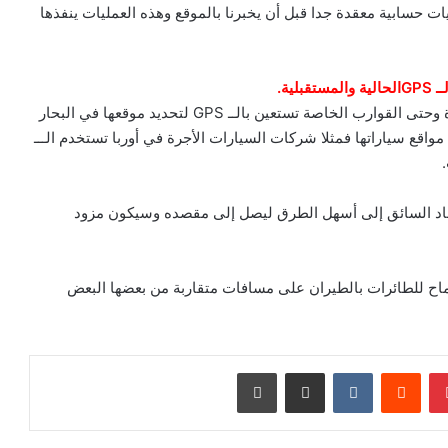
وبشكل كبير على عمليات حسابية معقدة جدا قبل أن يخبرنا بالموقع وهذه العمليات ينفذها
بلية.
كثيرون جدا الذين يستخدمون هذا النظام مثل البواخر الكبيرة وحتى القوارب الخاصة تستعين بالــ GPS لتحديد موقعها في البحار
قع سياراتها فمثلا شركات السيارات الأجرة في أوربا تستخدم الـــ
اد السائق إلى أسهل الطرق ليصل إلى مقصده وسيكون مزود
اح للطائرات بالطيران على مسافات متقاربة من بعضها البعض
بينتيريست
‏Reddit
‏VKontakte
مشاركة عبر البريد
طباعة