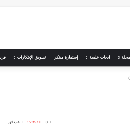
مجلة
ابحاث علمية
إستمارة مبتكر
تسويق الإبتكارات
فري
0
15٬397
4 دقائق