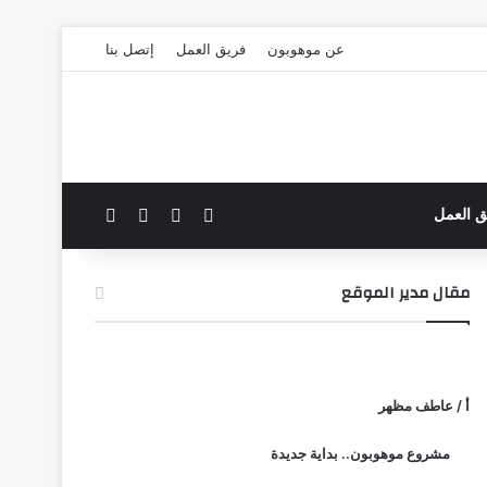
عن موهوبون
فريق العمل
إتصل بنا
‫X
فيسبوك
بحث عن
الوضع المظلم
ق العمل
مقال مدير الموقع
أ / عاطف مظهر
مشروع موهوبون.. بداية جديدة