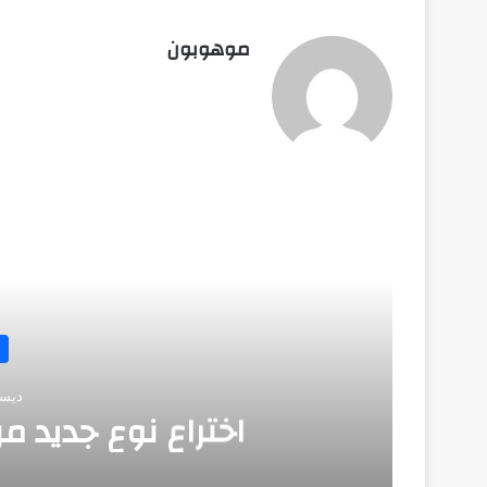
موهوبون
أق
ديسمبر 
اختراع نوع جديد من