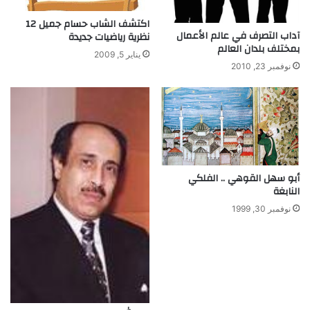
ج
ب
و
ن
اكتشف الشاب حسام جميل 12
ا
آداب التصرف في عالم الأعمال
و
نظرية رياضيات جديدة
بمختلف بلدان العالم
ل
ب
يناير 5, 2009
ج
ل
نوفمبر 23, 2010
ل
د
إ
ل
ى
م
ق
أبو سهل القوهي .. الفلكي
ط
النابغة
ر
ش
نوفمبر 30, 1999
م
س
ي