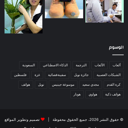
الوسوم
ألعاب
الألعاب
الترجمة
الذكاء الاصطناعي
السعودية
الشبكات العصبية
جائزة نوبل
سفينةفضائية
غزة
فلسطين
كرة القدم
مجدي سعيد
موسوعة جينيس
نوبل
هواتف
هواتف ذكية
هواوي
هونار
© حقوق النشر 2026، جميع الحقوق محفوظة |
تصميم وتطوير المواقع