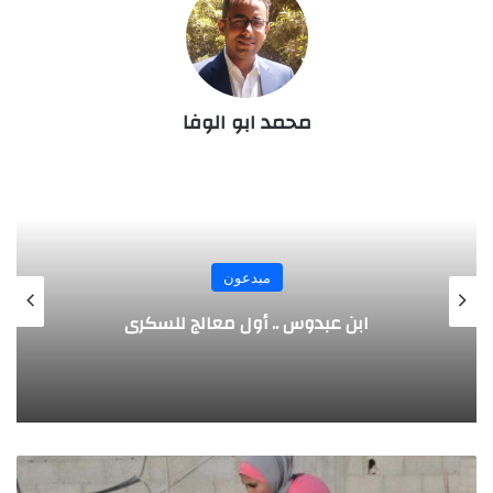
محمد ابو الوفا
مبدعون
الألماني بنز مخترع السيارة الحديثة
م
ن