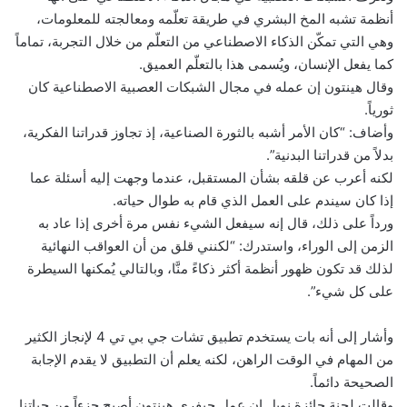
أنظمة تشبه المخ البشري في طريقة تعلّمه ومعالجته للمعلومات،
وهي التي تمكّن الذكاء الاصطناعي من التعلّم من خلال التجربة، تماماً
كما يفعل الإنسان، ويُسمى هذا بالتعلّم العميق.
وقال هينتون إن عمله في مجال الشبكات العصبية الاصطناعية كان
ثورياً.
وأضاف: “كان الأمر أشبه بالثورة الصناعية، إذ تجاوز قدراتنا الفكرية،
بدلاً من قدراتنا البدنية”.
لكنه أعرب عن قلقه بشأن المستقبل، عندما وجهت إليه أسئلة عما
إذا كان سيندم على العمل الذي قام به طوال حياته.
ورداً على ذلك، قال إنه سيفعل الشيء نفس مرة أخرى إذا عاد به
الزمن إلى الوراء، واستدرك: “لكنني قلق من أن العواقب النهائية
لذلك قد تكون ظهور أنظمة أكثر ذكاءً منَّا، وبالتالي يُمكنها السيطرة
على كل شيء”.
وأشار إلى أنه بات يستخدم تطبيق تشات جي بي تي 4 لإنجاز الكثير
من المهام في الوقت الراهن، لكنه يعلم أن التطبيق لا يقدم الإجابة
الصحيحة دائماً.
وقالت لجنة جائزة نوبل إن عمل جيفري هينتون أصبح جزءاً من حياتنا