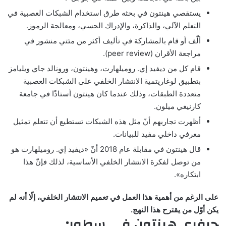
يستقصي هينتون في بحثه طرق استخدام الشبكات العصبية في
التعلم الآلي، والذاكرة، والإدراك الحسي، ومعالجة الرموز.
ألّف أو قام بالمشاركة في تأليف أكثر من مئتي منشور في
مراجعة الأقران (peer review).
قام كل من ديفيد إي. روميلهارت، وهينتون، ورونالد جاي ويليامز
بتطبيق لوغاريتمية الانتشار الخلفي على الشبكات العصبية
متعددة الطبقات، وذلك عندما كان هينتون أستاذًا في جامعة
كارنيغي ميلون.
أظهرت تجاربهم أنّ مثل هذه الشبكات تستطيع أن تتعلم تمثيل
معرفي داخلي مفيد للبيانات.
قال هينتون في مقابلة عام 2018 أنّ «ديفيد إي. روميلهارت هو
من توصل لفكرة الانتشار الخلفي الأساسية، لذلك فإنّ هذا
ابتكاره».
على الرغم من أهمية هذا العمل في تعميم الانتشار الخلفي، إلّا أنه لم
يكن أوّل من يقترح هذا النهج.
جيفري هينتون في سطور: