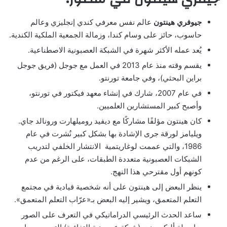
جيوفري هينتون
عالم نفس معرفي كندي إنجليزي وعالم
حاسوب، حائز على وسام كندا، وزمالة الجمعية الملكية الكندية.
يُعد عمله الأكثر شهرة في الشبكة العصبونية الاصطناعية.
يقسم وقته منذ عام 2013 في العمل مع جوجل (فريق جوجل
براين البحثي)، وفي جامعة تورنتو.
في عام 2007، شارك في إنشاء معهد فيكتور في تورنتو،
وأصبح كبير المستشارين العلميين.
كان هينتون مؤلفًا مشاركًا مع ديفيد روميلهارت ورونالد جاي.
ويليامز لورقة جرى الإشادة بها بشكل كبير نُشرت في عام
1986، والتي عممت لوغاريتمية الانتشار الخلفي لتدريب
الشبكات العصبونية متعددة الطبقات، على الرغم من عدم
كونهم أول مقترحي هذا النهج.
ينظر البعض إلى هينتون على أنه شخصية قيادية في مجتمع
التعلم المتعمق، ويشير إليه البعض بـ«عرّاب التعلم المتعمق».
ساعد الحدث الرئيسي الدراماتيكي في التعرف على الصور