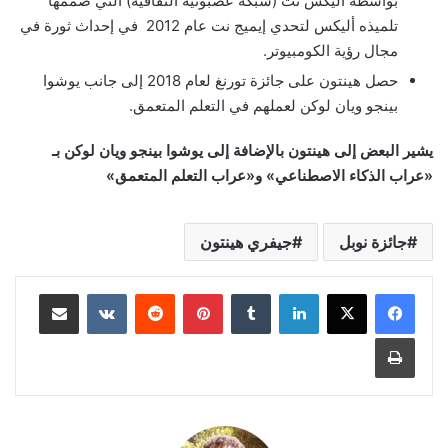
بواسطة أليكس نت (شبكة عصبونية التفافية) التي صممها
تلميذه أليكس لتحدي إيميج نت عام 2012 في إحداث ثورة في
مجال رؤية الكومبيوتر.
حصل هينتون على جائزة تورنغ لعام 2018 إلى جانب يوشوا
بينجو ويان لوكن لعملهم في التعلم المتعمق.
يشير البعض إلى هينتون بالإضافة إلى يوشوا بينجو ويان لوكن بـ
«عراب الذكاء الاصطناعي» و«عراب التعلم المتعمق»
جائزة نوبل
جيفري هينتون
لينكدإن
‏Tumblr
بينتيريست
‏Reddit
‏VKontakte
مشاركة عبر البريد
طباعة