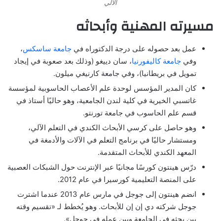
الآلي
مسيرته المهنية وأبحاثه
عمل بعد حصوله على درجة الدكتوراه في
جامعة ساسكس
،
وفي
جامعة كاليفورنيا
، سان دييغو (وذلك بعد صعوبة في إيجاد
تمويل في بريطانيا)، وفي جامعة كارنيغي ميلون.
كان المدير المؤسس لوحدة علم الأعصاب الحاسوبية لمؤسسة
غاتسبي الخيرية في كلية لندن الجامعية، وهو حاليًا أستاذ في
قسم علم الحاسوب في جامعة تورنتو.
وهو حاصل على كرسي الأبحاث الكندي في التعلم الآلي،
ومستشار حاليًا في برنامج التعلم في الآلات والأدمغة في
المعهد الكندي للأبحاث المتقدمة.
درّس هينتون كورسًا مجانيًا عبر الإنترنت حول الشبكات العصبية
على المنصة التعليمية كورسيرا في عام 2012.
انضم هينتون إلى جوجل في مارس عام 2013 عندما اشترت
جوجل شركته دي إن إن للأبحاث. وهو يُخطط لـ «تقسيم وقته
بين بحثه في الجامعة وبين عمله في جوجل».