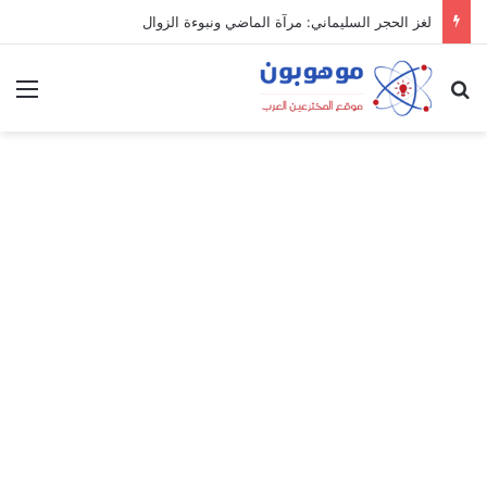
لغز الحجر السليماني: مرآة الماضي ونبوءة الزوال
بحث عن
الق