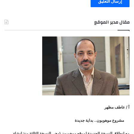
مقال مدير الموقع
أ / عاطف مظهر
مشروع موهوبون.. بداية جديدة
مع انطلاق النسخة الجديدة لموقع موهوبون (وهي النسخة الثالثة منذ انشاء