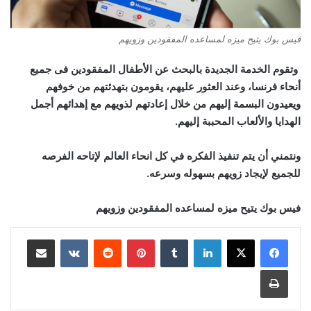
فيس بوك يتيح ميزه لمساعده المفقودين وزويهم
وتقوم الخدمة الجديدة بالبحث عن الأطفال المفقودين فى جميع
أنحاء فرنسا، وعند العثور عليهم، يقومون بتهدئتهم من خوفهم
ويعيدون البسمة إليهم من خلال إعادتهم لذويهم مع إهدائهم أجمل
الهدايا والألعاب المحببة إليهم
.
ونتمني أن يتم تنفيذ الفكره في كل انحاء العالم لإتاحه الفرصه
للجميع لإيجاد زويهم بسهوله وسرعه.
فيس بوك يتيح ميزه لمساعده المفقودين وزويهم
لينكدإن
‏Tumblr
بينتيريست
‏Reddit
‏VKontakte
مشاركة عبر البريد
طباعة