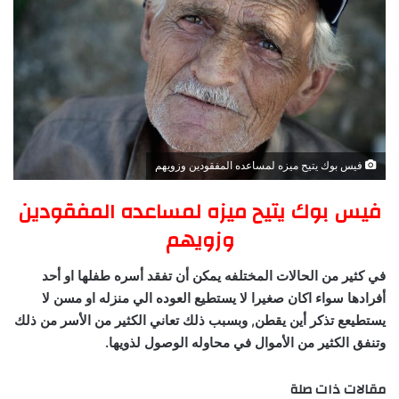
فيس بوك يتيح ميزه لمساعده المفقودين وزويهم
فيس بوك يتيح ميزه لمساعده المفقودين
وزويهم
في كثير من الحالات المختلفه يمكن أن تفقد أسره طفلها او أحد
أفرادها سواء اكان صغيرا لا يستطيع العوده الي منزله او مسن لا
يستطيعع تذكر أين يقطن, وبسبب ذلك تعاني الكثير من الأسر من ذلك
وتنفق الكثير من الأموال في محاوله الوصول لذويها.
مقالات ذات صلة