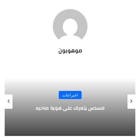
موهوبون
المجلة
طفل مصري يخرج قصاصات الورق من أنفه
وفمه