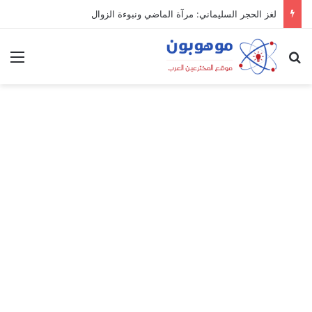
لغز الحجر السليماني: مرآة الماضي ونبوءة الزوال
بحث عن
الق