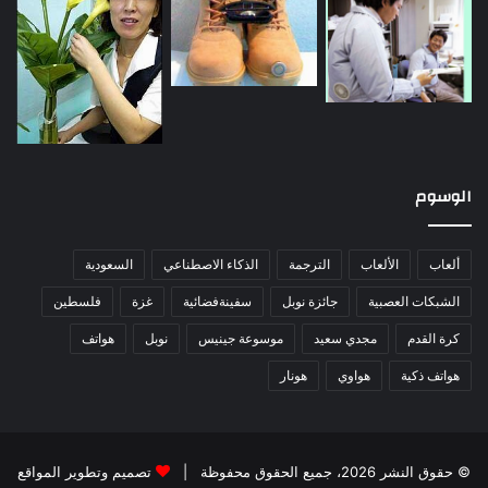
الوسوم
ألعاب
الألعاب
الترجمة
الذكاء الاصطناعي
السعودية
الشبكات العصبية
جائزة نوبل
سفينةفضائية
غزة
فلسطين
كرة القدم
مجدي سعيد
موسوعة جينيس
نوبل
هواتف
هواتف ذكية
هواوي
هونار
© حقوق النشر 2026، جميع الحقوق محفوظة |
تصميم وتطوير المواقع