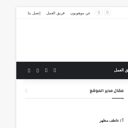
عن موهوبون
فريق العمل
إتصل بنا
‫X
فيسبوك
بحث عن
الوضع المظلم
ق العمل
مقال مدير الموقع
أ / عاطف مظهر