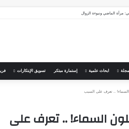
ي: مرآة الماضي ونبوءة الزوال
مجلة
ابحاث علمية
إستمارة مبتكر
تسويق الإبتكارات
فري
لسماء! .. تعرف على السبب
ن السماء! .. تعرف على