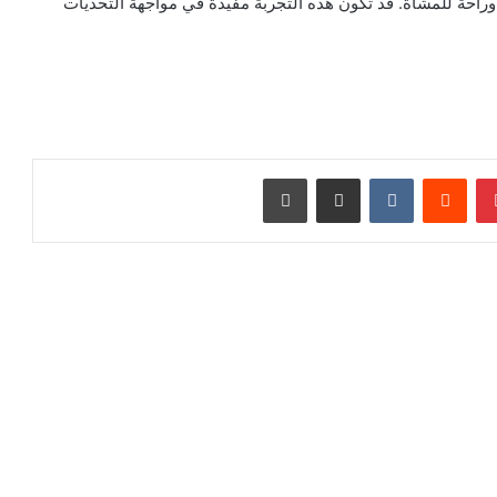
وراحة للمشاة. قد تكون هذه التجربة مفيدة في مواجهة التحديات
بينتيريست
‏Reddit
‏VKontakte
مشاركة عبر البريد
طباعة