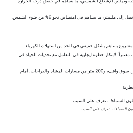
ية ويمتص الإشعاع الشمسي، ما يساهم في خفض درجة الحرارة
مليمتر، ما يساهم في امتصاص نحو 9% من ضوء الشمس.
لمشروع يساهم بشكل حقيقي في الحد من استهلاك الكهرباء.
 يشكل حوالي 70% من المنازل، معتبراً الابتكار خطوة إيجابية في التعامل مع تحديات الحياة في
يتم اختبار المواد على طريق طوله 200 متر بالقرب من سوق واقف، و200 متر من مسارات المشاة والدراجات، أمام
قطرية.
ون السماء! .. تعرف على السبب