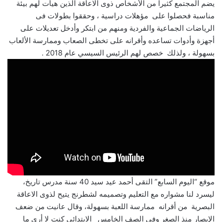
يضم المجتمع كثيرا من الأشخاص ذوى الاعاقة الذين هيأت لهم بيئة
مناسبة فحصلوا على مؤهلات دراسية ، وحققوا بطولات فى
الرياضات الجماعية والفردية ومنهم من ابتكر وأدخل تعديلات على
أجهزة وأدوات تساعده وأقرانه على تخطى الصعاب وممارسة الألعاب
بسهولة ، ولذلك خصص لهم الرئيس السيسي عام 2018 .
موقع “اليوم السابع” التقى أحمد عيد سيد 40 سنة مدرس تاريخ،
ليسرد لنا مشواره مع التعليم وتصميمه لشطرنج يتيح لذوى الاعاقة
البصرية من أقرانه ممارسة اللعبة بسهولة، وقال عانيت من ضعف
الإبصار منذ الصغر وفى الصف الخامس الابتدائى كنت لا أرى ما