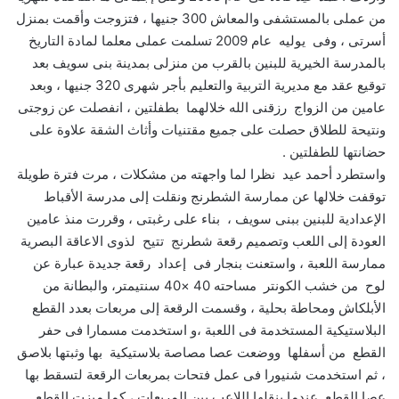
من عملى بالمستشفى والمعاش 300 جنيها ، فتزوجت وأقمت بمنزل
أسرتى ، وفى يوليه عام 2009 تسلمت عملى معلما لمادة التاريخ
بالمدرسة الخيرية للبنين بالقرب من منزلى بمدينة بنى سويف بعد
توقيع عقد مع مديرية التربية والتعليم بأجر شهرى 320 جنيها ، وبعد
عامين من الزواج رزقنى الله خلالهما بطفلتين ، انفصلت عن زوجتى
ونتيحة للطلاق حصلت على جميع مقتنيات وأثاث الشقة علاوة على
حضانتها للطفلتين .
واستطرد أحمد عيد نظرا لما واجهته من مشكلات ، مرت فترة طويلة
توقفت خلالها عن ممارسة الشطرنج ونقلت إلى مدرسة الأقباط
الإعدادية للبنين ببنى سويف ، بناء على رغبتى ، وقررت منذ عامين
العودة إلى اللعب وتصميم رقعة شطرنج تتيح لذوى الاعاقة البصرية
ممارسة اللعبة ، واستعنت بنجار فى إعداد رقعة جديدة عبارة عن
لوح من خشب الكونتر مساحته 40 ×40 سنتيمتر، والبطانة من
الأبلكاش ومحاطة بحلية ، وقسمت الرقعة إلى مربعات بعدد القطع
البلاستيكية المستخدمة فى اللعبة ،و استخدمت مسمارا فى حفر
القطع من أسفلها ووضعت عصا مصاصة بلاستيكية بها وثبتها بلاصق
، ثم استخدمت شنيورا فى عمل فتحات بمربعات الرقعة لتسقط بها
عصا القطع عندما ينقلها اللاعب بين المربعات ، كما ميزت القطع