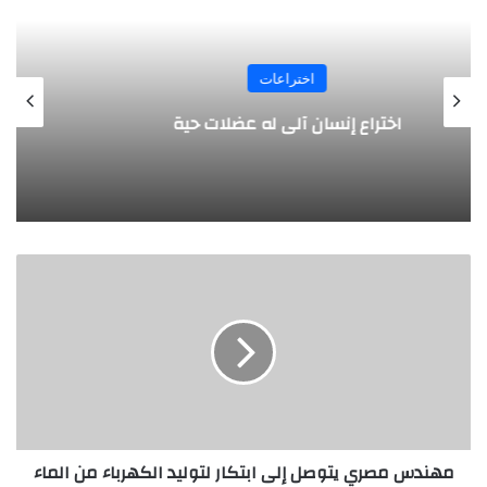
اختراعات
مسدس يتعرف على هوية صاحبه
م
ه
ن
د
س
م
ص
ر
ي
مهندس مصري يتوصل إلى ابتكار لتوليد الكهرباء من الماء
ي