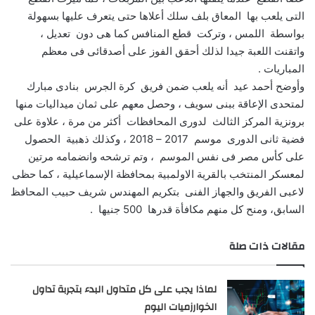
التى يلعب بها المعاق بلف سلك أعلاها حتى يتعرف عليها بسهولة
بواسطة اللمس ، وتركت قطع المنافس كما هى دون تعديل ،
واتقنت اللعبة جيدا لذلك أحقق الفوز على أصدقائى فى معظم
المباريات .
وأوضح أحمد عيد أنه يلعب ضمن فريق كرة الجرس بنادى مبارك
لمتحدى الإعاقة ببنى سويف ، وحصل معهم على ثمان ميداليات منها
برونزية المركز الثالث لدورى المحافظات أكثر من مرة ، علاوة على
فضية ثانى الدورى موسم 2017 – 2018 ، وكذلك ذهبية الحصول
على كأس مصر فى نفس الموسم ، وتم ترشحه وانضمامه مرتين
لمعسكر المنتخب بالقرية الاولمبية بمحافظة الإسماعيلية ، كما حظى
لاعبى الفريق والجهاز الفنى بتكريم المهندس شريف حبيب المحافظ
السابق، ومنح كل منهم مكافأة قدرها 500 جنيها .
مقالات ذات صلة
لماذا يجب على كل متداول البدء بتجربة تداول
الخوارزميات اليوم