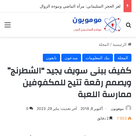
لغز الحجر السليماني: مرآة الماضي ونبوءة الزوال
بحث عن
الق
الرئيسية
/
المجلة
المجلة
بنك المعلومات
مبدعون
نابغون
كفيف ببنى سويف يجيد “الشطرنج”
ويصمم رقعة تتيح للمكفوفين
ممارسة اللعبة
موهوبون
أكتوبر 8, 2018
آخر تحديث: يناير 29, 2023
0
1٬933
2 دقائق