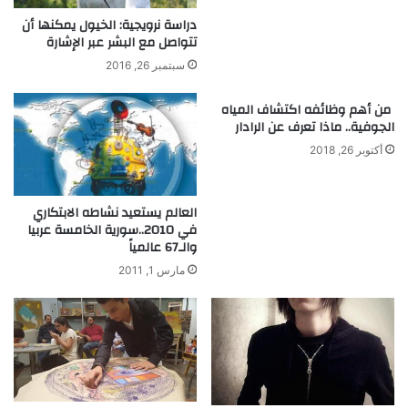
ي
ه
ا
دراسة نرويجية: الخيول يمكنها أن
ر
تتواصل مع البشر عبر الإشارة
ت
ب
م
سبتمبر 26, 2016
ا
ن
ء
ن
من أهم وظائفه اكتشاف المياه
م
ص
الجوفية.. ماذا تعرف عن الرادار
ن
ي
أكتوبر 26, 2018
ا
ب
ل
ا
م
ل
العالم يستعيد نشاطه الابتكاري
ا
ع
في 2010..سورية الخامسة عربيا
ء
ب
والـ67 عالمياً
ا
ق
ل
ر
مارس 1, 2011
ج
ي
ا
ا
ر
ل
ي
م
ا
ص
ل
ر
ب
ي