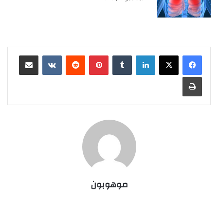
لينكدإن
‏Tumblr
بينتيريست
‏Reddit
‏VKontakte
مشاركة عبر البريد
طباعة
موهوبون