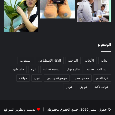
الوسوم
ألعاب
الألعاب
الترجمة
الذكاء الاصطناعي
السعودية
الشبكات العصبية
جائزة نوبل
سفينةفضائية
غزة
فلسطين
كرة القدم
مجدي سعيد
موسوعة جينيس
نوبل
هواتف
هواتف ذكية
هواوي
هونار
© حقوق النشر 2026، جميع الحقوق محفوظة |
تصميم وتطوير المواقع