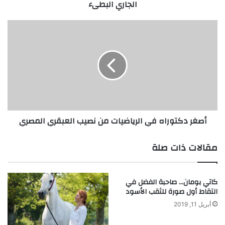
الجاري البطىء
ت
و
ص
أ
ل
ص
إ
غ
ل
ر
ى
د
ا
ك
ب
ت
ت
و
ك
ر
أصغر دكتوراه في الرياضيات من نصيب العبقري المصري
ا
ا
ر
ه
ل
ف
مقالات ذات صلة
ت
ي
و
ا
ل
ل
كاتي بومان… صاحبة الفضل في
ي
ر
التقاط أول صورة للثقب الأسود
د
ي
ا
ا
أبريل 11, 2019
ل
ض
ك