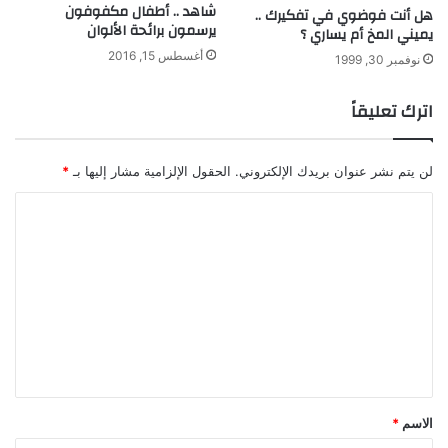
شاهد .. أطفال مكفوفون
هل أنت فوضوي في تفكيرك ..
ط
يرسمون برائحة الألوان
يميني المخ أم يساري ؟
ى
ء
أغسطس 15, 2016
نوفمبر 30, 1999
اترك تعليقاً
لن يتم نشر عنوان بريدك الإلكتروني.
الحقول الإلزامية مشار إليها بـ
*
ا
ل
ت
ع
ل
ي
ق
*
الاسم
*