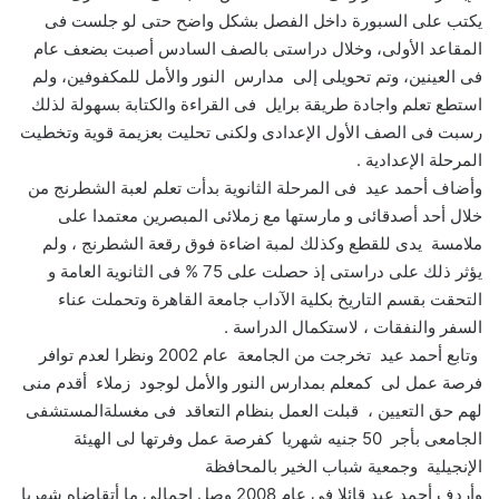
يكتب على السبورة داخل الفصل بشكل واضح حتى لو جلست فى
المقاعد الأولى، وخلال دراستى بالصف السادس أصبت بضعف عام
فى العينين، وتم تحويلى إلى مدارس النور والأمل للمكفوفين، ولم
استطع تعلم واجادة طريقة برايل فى القراءة والكتابة بسهولة لذلك
رسبت فى الصف الأول الإعدادى ولكنى تحليت بعزيمة قوية وتخطيت
المرحلة الإعدادية .
وأضاف أحمد عيد فى المرحلة الثانوية بدأت تعلم لعبة الشطرنج من
خلال أحد أصدقائى و مارستها مع زملائى المبصرين معتمدا على
ملامسة يدى للقطع وكذلك لمبة اضاءة فوق رقعة الشطرنج ، ولم
يؤثر ذلك على دراستى إذ حصلت على 75 % فى الثانوية العامة و
التحقت بقسم التاريخ بكلية الآداب جامعة القاهرة وتحملت عناء
السفر والنفقات ، لاستكمال الدراسة .
وتابع أحمد عيد تخرجت من الجامعة عام 2002 ونظرا لعدم توافر
فرصة عمل لى كمعلم بمدارس النور والأمل لوجود زملاء أقدم منى
لهم حق التعيين ، قبلت العمل بنظام التعاقد فى مغسلةالمستشفى
الجامعى بأجر 50 جنيه شهريا كفرصة عمل وفرتها لى الهيئة
الإنجيلية وجمعية شباب الخير بالمحافظة
وأردف أحمد عيد قائلا فى عام 2008 وصل إجمالى ما أتقاضاه شهريا