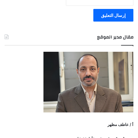
مقال مدير الموقع
أ / عاطف مظهر
مشروع موهوبون.. بداية جديدة