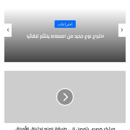
اختراعات
ختراع نوع جديد من المطاط يلتئم تلقائيا
روب
م
ب
ت
ك
ر
م
ص
ر
ي
مبتكر مصري يتوصل إلي طريقة لمنع احتراق الأوراق
ي