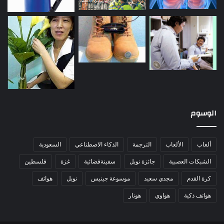
الوسوم
ألعاب
الألعاب
الترجمة
الذكاء الاصطناعي
السعودية
الشبكات العصبية
جائزة نوبل
سفينةفضائية
غزة
فلسطين
كرة القدم
مجدي سعيد
موسوعة جينيس
نوبل
هواتف
هواتف ذكية
هواوي
هونار