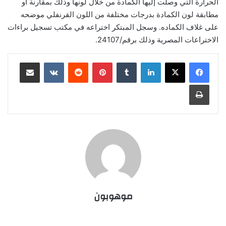
الحرارة التي وصلت إليها الكمادة من خلال لونها وذلك بمقارنة أو
مطابقة لون الكمادة بدرجات مختلفة من اللون القرنفلي موضحه
على غلاف الكماده. وسجل المبتكر اختراعه في مكتب تسجيل براءات
الاختراعات المصرية وذلك برقم/24107.
لينكدإن
‏Tumblr
بينتيريست
‏Reddit
‏VKontakte
مشاركة عبر البريد
طباعة
موهوبون