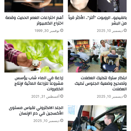
ق
ص
ا
ن
ل
ا
بالفيديو.. الروبوت “ألتر”.. الأكثر قرباً
أهم اختراعات العصر الحديث وقصة
أ
ع
من البشر
اختراع الكمبيوتر
و
ي
ديسمبر 10, 2025
نوفمبر 30, 1999
ر
ة
ا
ل
ق
ل
و
ت
ا
ن
ل
ف
ك
س
ر
ابتكار سترة لتدليك العضلات
زراعة في الماء شاب يؤسس
ا
وتصحيح وضعية الجلوس تدليك
مشروعاً للزراعة المائية لإنتاج
ت
ل
العضلات
الخضروات
و
ص
ن
ن
ديسمبر 10, 2025
أغسطس 31, 2021
ا
الجلد الالكتروني لقياس مستوى
ع
الأكسجين في دم الإنسان
ي
و
ديسمبر 10, 2025
ا