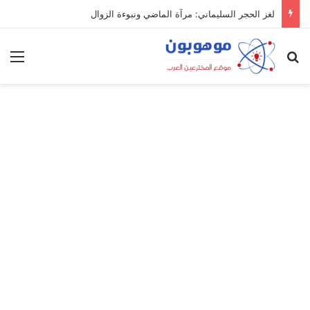
لغز الحجر السليماني: مرآة الماضي ونبوءة الزوال
بحث عن
الق