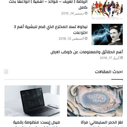
الرياضة ( تعريف – فوائد – اهمية ) انواعها بحث
كامل
ديسمبر 14, 2015
نيكولا تسلا المخترع الذي قدم للبشرية أهم 3
اختراعات
أغسطس 12, 2018
أهم الحقائق والمعلومات عن كوكب الارض
أبريل 17, 2016
احدث المقالات
لغز الحجر السليماني: مرآة
ميدل إيست: منظومة رقمية