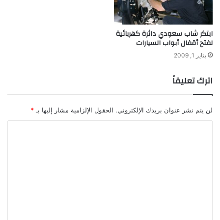
ل
ت
خ
ابتكر شاب سعودي دائرة كهربائية
د
لفتح أقفال أبواب السيارات
ي
ر
يناير 1, 2009
اترك تعليقاً
لن يتم نشر عنوان بريدك الإلكتروني.
الحقول الإلزامية مشار إليها بـ
*
ا
ل
ت
ع
ل
ي
ق