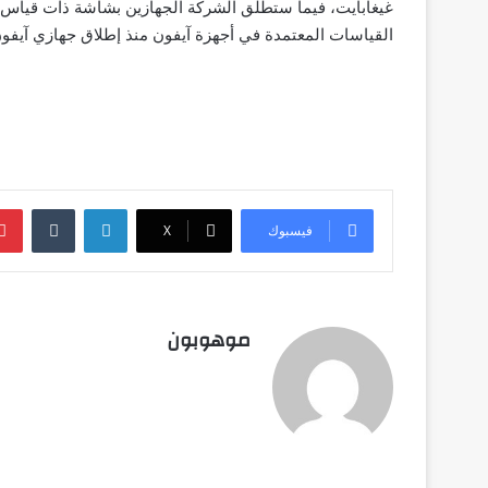
القياسات المعتمدة في أجهزة آيفون منذ إطلاق جهازي آيفون 6 و6 بل
لينكدإن
‏Tumblr
فيسبوك
‫X
موهوبون