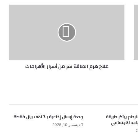
ع
ل
ا
ج
ه
ر
م
ا
ل
علاج هرم الطاقة سر من أسرار الأهرامات
ط
ا
ق
ة
س
ر
م
ن
ام يبتكر طريقة
وحدة إرسال إذاعية بـ7 آلاف ريال فقط!!
أ
اعد الاجتماعي
س
ديسمبر 10, 2025
ر
ا