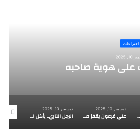
رأ التالي
اختراعات
10, 2025
على هوية صاحبه
ديسمبر 10, 2025
ديسمبر 10, 2025
ديسمبر 10, 2025
طفل مصري يخرج قصاصات الورق من أنفه وفمه
علي فرعون يقفز من الطابق العشرين ويأكل النار ويحطم سورا
الرجل الناري.. يأكل الجمر ويثني الحديد بأسنانه