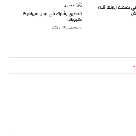
ر
 يمكنك زيارتها أثناء
اض
ا
الحضري يشارك في مران سيراميكا
ل
كليوباترا
أ
ديسمبر 10, 2025
ه
ر
ا
م
ا
ت
*