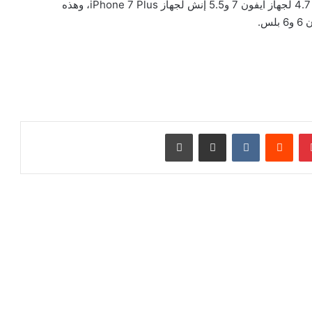
غيغابايت، فيما ستطلق الشركة الجهازين بشاشة ذات قياس 4.7 لجهاز آيفون 7 و5.5 إنش لجهاز iPhone 7 Plus، وهذه
س.
بينتيريست
‏Reddit
‏VKontakte
مشاركة عبر البريد
طباعة