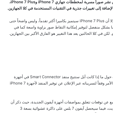
الذي نشر صوراً مسربة لمخططات جهازي
iPhone 7
و
iPhone 7 Plus
،
إضافة إلى تغييرات جذرية في التقنيات المستخدمة في كلا الجهازين.
وسيأتي كلا الجهازين الجديدين بكاميرا ذات عدسة مزدوجة، إلا أن iPhone 7 Plus سيتميز بكاميرا أكثر تقدماً، وليس واضحاً حتى
 بشكل منفصل لتوفير إمكانية التقاط صور بزاوية واسعة كما في
في الوقت ذاته، ظهرت تقارير متضاربة في الأسابيع الماضية حول ما إذا كانت آبل ستتيح منفذ Smart Connector في أجهزة
iPhone 7 وiPhone 7 Plus. إلا أن حساب OnLeaks حسم الأمر وفقاً لتسريباته عبر الإعلان عن توفير المنفذ لأجهزة iPhone 7
وقع MacRumors بنشر تقرير موسع عن توقعات تتعلق بمواصفات أجهزة آيفون الجديدة، حيث ذكر أن
جهاز iPhone 7 سيحصل على ذاكرة عشوائية بسعة 2 غيغابايت، فيما سيحصل آيفون 7 بلس على ذاكرة عشوائية بسعة 3