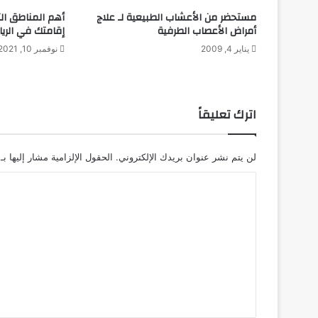
ا
مستحضر من الأعشاب الطبيعية لـ علاج
أهم المناطق التي
ل
أمراض الأعصاب الطرفية
إقامتك في الري
م
يناير 4, 2009
نوفمبر 10, 2021
ع
ي
ش
ي
اترك تعليقاً
ة
ل
ل
لن يتم نشر عنوان بريدك الإلكتروني.
الحقول الإلزامية مشار إليها بـ
ح
ي
ا
و
ل
ا
ن
ت
ا
ع
ت
و
ل
ا
ي
ل
ق
إ