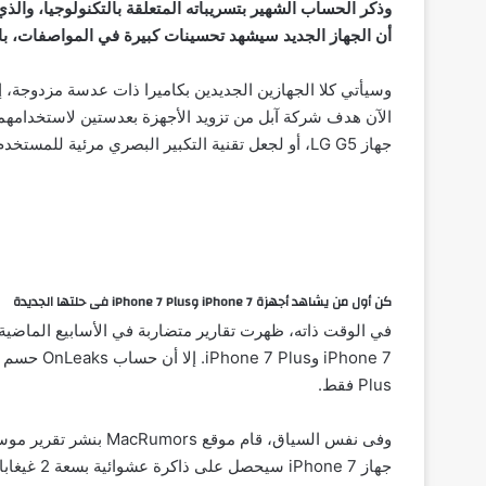
وذكر الحساب الشهير بتسريباته المتعلقة بالتكنولوجيا، و
أن الجهاز الجديد سيشهد تحسينات كبيرة في المواصفات، بال
الآن هدف شركة آبل من تزويد الأجهزة بعدستين لاستخدامهما
جهاز LG G5، أو لجعل تقنية التكبير البصري مرئية للمستخدم. لكن في كلا الحالتين يعد هذا التغيير هو الفارق الأكبر بين الجهازين.
كن أول من يشاهد أجهزة iPhone 7 وiPhone 7 Plus فى حلتها الجديدة
Plus فقط.
وفى نفس السياق، قام م