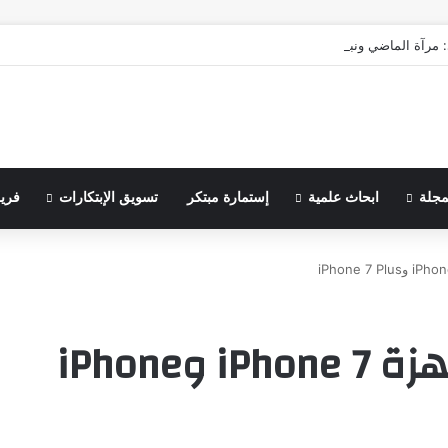
 مرآة الماضي ونبوءة الزوال
مجلة
ابحاث علمية
إستمارة مبتكر
تسويق الإبتكارات
فري
كن أول من يشاهد أجهزة iPhone 7 وiPhone