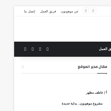
عن موهوبون
فريق العمل
إتصل بنا
‫X
فيسبوك
بحث عن
الوضع المظلم
ق العمل
مقال مدير الموقع
أ / عاطف مظهر
مشروع موهوبون.. بداية جديدة