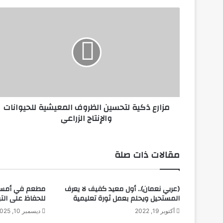
م
ز
ا
ر
ع
ذ
ك
ي
ة
مزارع ذكية لتحسين الظروف المعيشية للحيوانات
ل
والإنتاج الزراعي
ت
ح
س
ي
مقالات ذات صلة
ن
ا
ل
(عربي نعمان).. أول معيد كفيف لا يعرف
مطعم في أمسترد
ظ
المستحيل ويحلم بعمل ثورة تعليمية
للحفاظ على التب
ر
و
أكتوبر 19, 2022
ديسمبر 10, 2025
ف