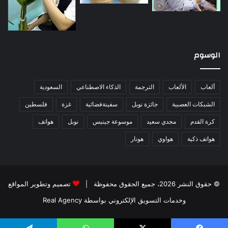
الوسوم
ألعاب
الألعاب
الترجمة
الذكاء الاصطناعي
السعودية
الشبكات العصبية
جائزة نوبل
سفينةفضائية
غزة
فلسطين
كرة القدم
مجدي سعيد
موسوعة جينيس
نوبل
هواتف
هواتف ذكية
هواوي
هونار
© حقوق النشر 2026، جميع الحقوق محفوظة |
تصميم وتطوير المواقع
وخدمات التسويق الإلكتروني بواسطة Real Agency