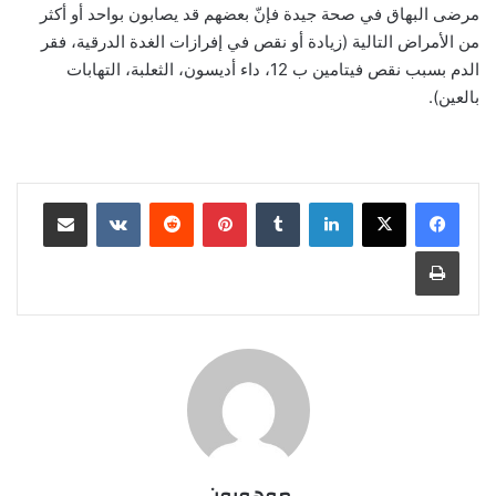
مرضى البهاق في صحة جيدة فإنّ بعضهم قد يصابون بواحد أو أكثر
من الأمراض التالية (زيادة أو نقص في إفرازات الغدة الدرقية، فقر
الدم بسبب نقص فيتامين ب 12، داء أديسون، الثعلبة، التهابات
بالعين).
لينكدإن
‏Tumblr
بينتيريست
‏Reddit
‏VKontakte
مشاركة عبر البريد
طباعة