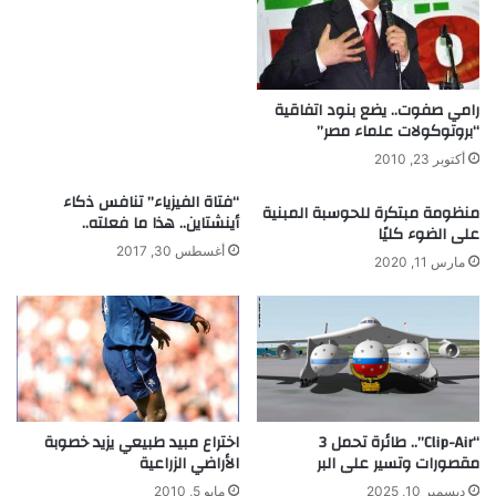
ي
م
ة
ذ
ف
ه
ي
ل
إ
ة
رامي صفوت.. يضع بنود اتفاقية
ن
ي
“بروتوكولات علماء مصر”
ت
م
أكتوبر 23, 2010
ا
ك
ج
ن
“فتاة الفيزياء” تنافس ذكاء
منظومة مبتكرة للحوسبة المبنية
ا
ك
أينشتاين.. هذا ما فعلته..
على الضوء كليًا
ل
ت
أغسطس 30, 2017
أ
ج
مارس 11, 2020
خ
ر
ش
ب
ا
ت
ب
ه
ا
ف
ي
“Clip-Air”.. طائرة تحمل 3
اختراع مبيد طبيعي يزيد خصوبة
ا
مقصورات وتسير على البر
الأراضي الزراعية
ل
ديسمبر 10, 2025
مايو 5, 2010
م