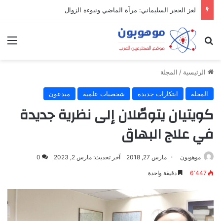
لغز الحجر السليماني: مرآة الماضي ونبوءة الزوال
بحث عن
الق
الرئيسية
/
المجلة
المجلة
ابتكارات جديده
شخصيات علمية
مبدعون
كويتيان يتوصّلان إلى نظرية جديدة
في علاج البهاق
موهوبون
مارس 27, 2018
آخر تحديث: مارس 2, 2023
0
6٬447
دقيقة واحدة