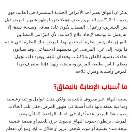
يذكر ان البهاق يعتبر أحد الأمراض الجلدية المنتشرة في العالم، فهو
يصيب 1-2 % من الناس، ونصف هؤلاء تقريبا يظهر عليهم المرض قبل
سن العشرين، ورغم أن المصاب يكون عادة معافى وبصحة جيدة، إلا
أنه يعمل ما بوسعه لإيجاد علاج لإصابته، لأن كثيرًا من المصابين
بالبهاق يعانون من نظرة المجتمع لهذا المرض، تلك النظرة التي عادة
ما تؤدي إلى عزل المرضى عن محيطهم الاجتماعي، وقد يصابون
بحالات نفسية كالقلق والاكتئاب وفقدان الثقة، ويعود ذلك لجهل
معظم الناس بطبيعة المرض وحقيقته، ولهذا فإننا سنعرف بهذا
المرض وأسبابه وطرق علاجه.
ما أسباب الإصابة بالبهاق؟
سبب البهاق غير معروف بالتحديد، ولكن هناك عوامل وراثية وعصبية
ومناعية يعتقد بأنها ذات أهمية في ظهور المرض، ففي ثلث الحالات
يصيب هذا المرض عدة أفراد في العائلة الواحدة، كما أن بعض
المرضى يربطون حدوث البهاق بحدوث حرق للجلد أو صدمة عصبية
نتيجة شدة نفسية أو موت شخص عزيز أو طلاق …الخ، ومع أن معظم