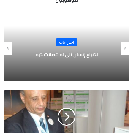
موهوبون
اختراعات
مسدس يتعرف على هوية صاحبه
ا
س
ت
خ
د
ا
م