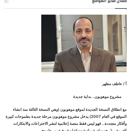
مقال مدير الموقع
أ / عاطف مظهر
مشروع موهوبون.. بداية جديدة
مع انطلاق النسخة الجديدة لموقع موهوبون (وهي النسخة الثالثة منذ انشاء
الموقع في العام 2007) يدخل مشروع موهوبون مرحلة جديدة بطموحات كبيرة
وأفكار متجددة… فهو ليس فقط منصة إعلامية لنشر الاختراعات والابتكارات
العربية.. بل هو مبادرة ريادية ونواة لمشرع عربي طموح