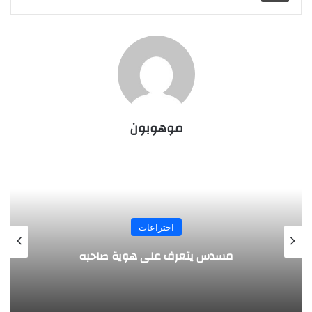
موهوبون
المجلة
طفل مصري يخرج قصاصات الورق من أنفه
وفمه