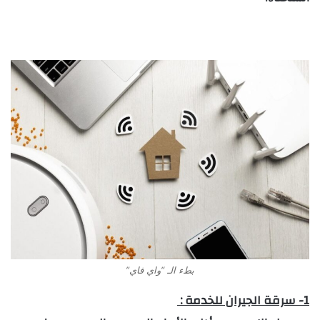
بطء الـ “واي فاي”
1- سرقة الجيران للخدمة :