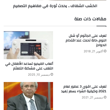
.
ف
الخشب الشفاف .. يحدث ثورة في مفاهيم التصميم
.
ا
ي
ف
ق
.
مقالات ذات صلة
ي
.
س
ي
ن
ح
تعرف على الجاثوم أو شلل
س
د
النوم..حالة تحدث عند اقتحام
ب
ث
الحواجز
ت
ث
أكتوبر 21, 2018
ر
و
ك
ر
ي
ة
ألعاب الفيديو تساعد الأطفال في
ز
التغلب على مشكلة التلعثم
ف
ا
ي
ديسمبر 10, 2025
ل
م
ك
ف
تعرف على اقوى 3 عطور لعام
ح
ا
2021 وكيفية الشراء بسعر زهيد
و
ه
ديسمبر 21, 2021
ل
ي
ف
م
ي
ا