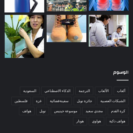
الوسوم
ألعاب
الألعاب
الترجمة
الذكاء الاصطناعي
السعودية
الشبكات العصبية
جائزة نوبل
سفينةفضائية
غزة
فلسطين
كرة القدم
مجدي سعيد
موسوعة جينيس
نوبل
هواتف
هواتف ذكية
هواوي
هونار