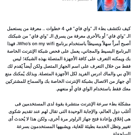
كيف تكتشف بطء الـ “واي فاي” في 4 خطوات .. معرفة من يستعمل
الـ “واي فاي” أو بالأحرى معرفة من يسرق الـ “واي فاي” من شبكتك
أصبح أمراً سهلاً وبسيطاً باستخدام برنامج Who’s on my wifi، فهذا
البرنامج البسيط والمجاني، يعمل على فحص شبكة الإنترنت الخاصة
بك ويمكنه التعرف
على كافة الأجهزة المتصلة بهذه الشبكة؛ ليس
فقط من خلال التعرف على اسم الجهاز المتصل
ولكن أيضاً يُقدم لك
الآي بي والماك ادرس الفريد لكل الأجهزة المتصلة. وبذلك يُمكنك منع
أي جهاز من الاتصال بشبكة الإنترنت الخاصة بك والسماح للمشتركين
معك فقط باستخدام الواي فاي أو منعهم.
مشكلة بطء سرعة الإنترنت منتشرة بقوة لدى المستخدمين فى
أغلب دول العالم، والإجابة الوحيدة التى تقال لهم عند تقديم شكوى
هى إغلاق وإعادة فتح جهاز الراوتر مرة أخرى، ولكن هذا لا يُحدث أى
تغيير وتظل الخدمة بطيئة للغاية، ويشبهها المستخدمون بسرعة
السلحفاة.