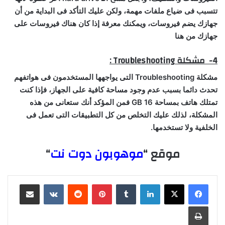
تتسبب فى ضياع ملفات مهمة، ولكن عليك التأكد فى البداية من أن
جهازك يضم فيروسات، ويمكنك معرفة إذا كان هناك فيروسات على
جهازك من هنا
4- مشكلة Troubleshooting :
مشكلة Troubleshooting التى يواجهها المستخدمون فى هواتفهم
تحدث دائما بسبب عدم وجود مساحة كافية على الجهاز، فإذا كنت
تمتلك هاتف بمساحة 16 GB فمن المؤكد أنك ستعانى من هذه
المشكلة، لذلك عليك التخلص من كل التطبيقات التى تعمل فى
الخلفية ولا تستخدمها.
موقع “
موهوبون دوت نت
“
لينكدإن
‏Tumblr
بينتيريست
‏Reddit
‏VKontakte
مشاركة عبر البريد
طباعة