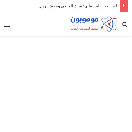
لغز الحجر السليماني: مرآة الماضي ونبوءة الزوال
بحث عن
الق