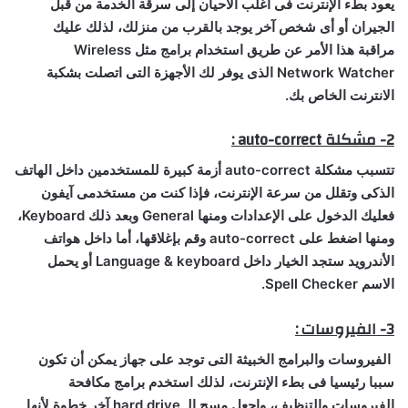
يعود بطء الإنترنت فى أغلب الأحيان إلى سرقة الخدمة من قبل
الجيران أو أى شخص آخر يوجد بالقرب من منزلك، لذلك عليك
مراقبة هذا الأمر عن طريق استخدام برامج مثل Wireless
Network Watcher الذى يوفر لك الأجهزة التى اتصلت بشكبة
الانترنت الخاص بك.
2- مشكلة auto-correct :
تتسبب مشكلة auto-correct أزمة كبيرة للمستخدمين داخل الهاتف
الذكى وتقلل من سرعة الإنترنت، فإذا كنت من مستخدمى آيفون
فعليك الدخول على الإعدادات ومنها General وبعد ذلك Keyboard،
ومنها اضغط على auto-correct وقم بإغلاقها، أما داخل هواتف
الأندرويد ستجد الخيار داخل Language & keyboard أو يحمل
الاسم Spell Checker.
3- الفيروسات :
الفيروسات والبرامج الخبيثة التى توجد على جهاز يمكن أن تكون
سببا رئيسيا فى بطء الإنترنت، لذلك استخدم برامج مكافحة
الفيروسات والتنظيف، واجعل مسح الـ hard drive آخر خطوة لأنها