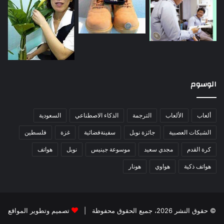
الوسوم
ألعاب
الألعاب
الترجمة
الذكاء الاصطناعي
السعودية
الشبكات العصبية
جائزة نوبل
سفينةفضائية
غزة
فلسطين
كرة القدم
مجدي سعيد
موسوعة جينيس
نوبل
هواتف
هواتف ذكية
هواوي
هونار
© حقوق النشر 2026، جميع الحقوق محفوظة |
تصميم وتطوير المواقع