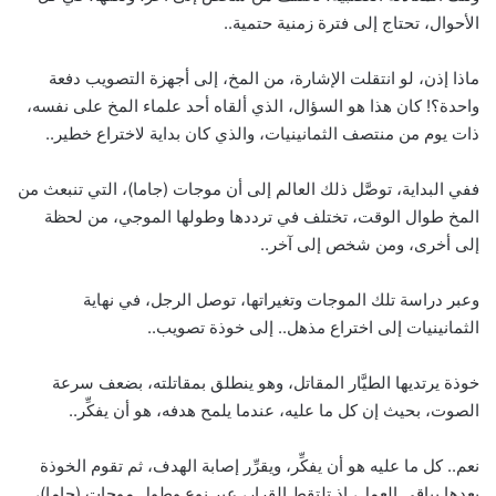
الأحوال، تحتاج إلى فترة زمنية حتمية..
ماذا إذن، لو انتقلت الإشارة، من المخ، إلى أجهزة التصويب دفعة
واحدة؟! كان هذا هو السؤال، الذي ألقاه أحد علماء المخ على نفسه،
ذات يوم من منتصف الثمانينيات، والذي كان بداية لاختراع خطير..
ففي البداية، توصَّل ذلك العالم إلى أن موجات (جاما)، التي تنبعث من
المخ طوال الوقت، تختلف في ترددها وطولها الموجي، من لحظة
إلى أخرى، ومن شخص إلى آخر..
وعبر دراسة تلك الموجات وتغيراتها، توصل الرجل، في نهاية
الثمانينيات إلى اختراع مذهل.. إلى خوذة تصويب..
خوذة يرتديها الطيَّار المقاتل، وهو ينطلق بمقاتلته، بضعف سرعة
الصوت، بحيث إن كل ما عليه، عندما يلمح هدفه، هو أن يفكِّر..
نعم.. كل ما عليه هو أن يفكِّر، ويقرِّر إصابة الهدف، ثم تقوم الخوذة
بعدها بباقي العمل، إذ تلتقط القرار، عبر نوع وطول موجات (جاما)،