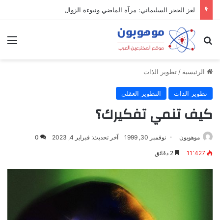
لغز الحجر السليماني: مرآة الماضي ونبوءة الزوال
بحث عن
الق
الرئيسية
/
تطوير الذات
تطوير الذات
التطوير العقلي
كيف تنمي تفكيرك؟
موهوبون
نوفمبر 30, 1999
آخر تحديث: فبراير 4, 2023
0
11٬427
2 دقائق