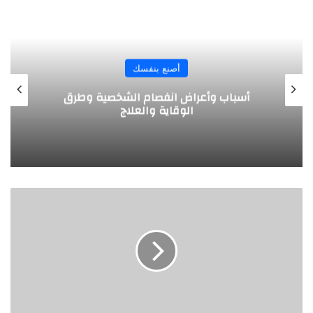
المجلة
نصائح للاعبي كرة القدم قبل المباراة
ا
ل
ت
ع
ل
م
م
ن
ا