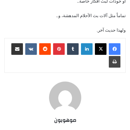
أو خوذات لبث أفكار خاصة..
تماماً مثل آلات بث الأحلام المدهشة، و..
ولهذا حديث آخر.
لينكدإن
‏Tumblr
بينتيريست
‏Reddit
‏VKontakte
مشاركة عبر البريد
طباعة
موهوبون