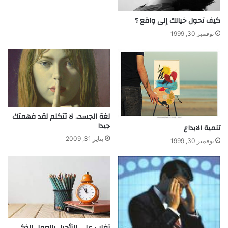
.
و
كيف تحول خيالك إلى واقع ؟
ا
نوفمبر 30, 1999
ل
ث
ق
ة
ا
ل
م
لغة الجسد.. لا تتكلم لقد فهمتك
ح
جيدا
د
تنمية الابداع
د
يناير 31, 2009
نوفمبر 30, 1999
ة
تغلب على التأجيل بالعمل الذكي