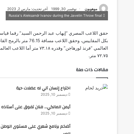
موهوبون
نوفمبر 30, 1999
آخر تحديث: مارس 2, 2023
Russia's Aleksandr Ivanov during the Javelin Throw final
العالمي “فرنذ لورهاجن” وقدره
٧٢.٧٥ متر.
مقالات ذات صلة
اختراع إنسان آلي له عضلات حية
ديسمبر 10, 2025
أيمن المالكي… فنان تفوق على أستاذه
ديسمبر 10, 2025
أضخم برنامج شعري على مستوى الوطن