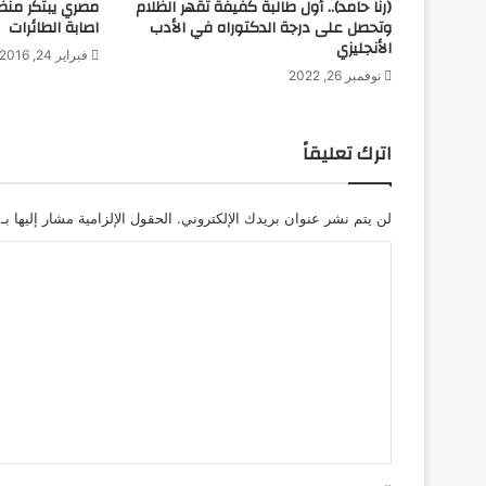
ن
(رنا حامد).. أول طالبة كفيفة تقهر الظلام
مصري يبتكر منظ
ي
وتحصل على درجة الدكتوراه في الأدب
اصابة الطائرات
الأنجليزي
س
فبراير 24, 2016
"
نوفمبر 26, 2022
ب
ا
خ
اترك تعليقاً
ت
ر
ا
لن يتم نشر عنوان بريدك الإلكتروني.
الحقول الإلزامية مشار إليها بـ
ع
أ
ا
ص
ل
غ
ر
ت
ق
ع
م
ل
ر
ص
ي
ن
ق
ا
ع
*