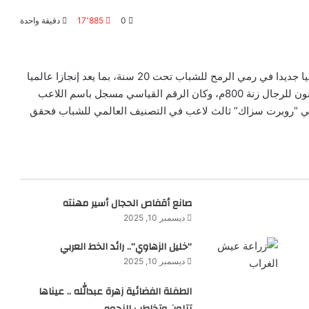
0
17٬885
دقيقة واحدة
حقق اللاعب المصري “إيهاب عبد الرحمن السيد” رقما قياسيا جديدا في رمي الرمح للشباب تحت 20 سنة، بما يعد إنجازا عالميا
بكل المقاييس، وحقق اللاعب مسافة 76.15 متر بالرمح القانون للرجال زنة 800م، وكان الرقم القياسي مسجل باسم اللاعب
 ٧٣.١٨ متر أما اللاعب العالمي “روبرت سزاك” ثالث لاعب في التصنيف العالمي للشباب فحقق
صانع أقفاص الحجال أسير مهنته
ديسمبر 10, 2025
“خليل الزهاوي”.. رائد الخط العربي
ديسمبر 10, 2025
الطفلة الفضائية زهرة عبدالله .. عيناها