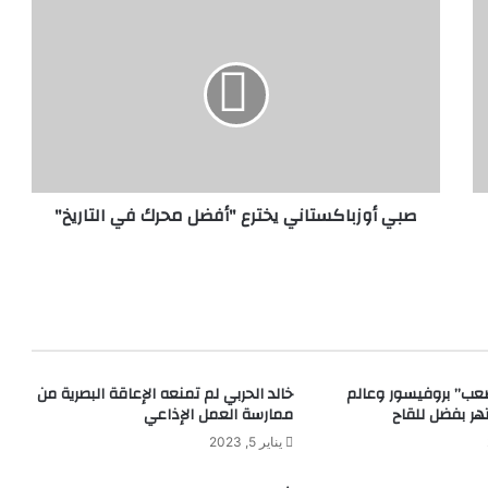
ص
ب
ي
أ
و
ز
ب
ا
ك
صبي أوزباكستاني يخترع "أفضل محرك في التاريخ"
س
ت
ا
ن
ي
ي
خ
ت
عب” بروفيسور وعالم
خالد الحربي لم تمنعه الإعاقة البصرية من
ر
هر بفضل للقاح
ممارسة العمل الإذاعي
ع
"
يناير 5, 2023
أ