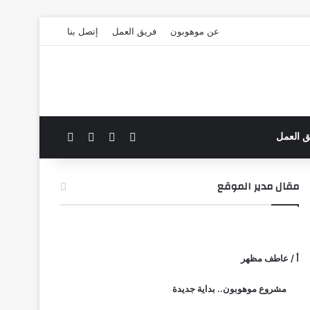
عن موهوبون
فريق العمل
إتصل بنا
‫X
فيسبوك
بحث عن
الوضع المظلم
ق العمل
مقال مدير الموقع
أ / عاطف مظهر
مشروع موهوبون.. بداية جديدة