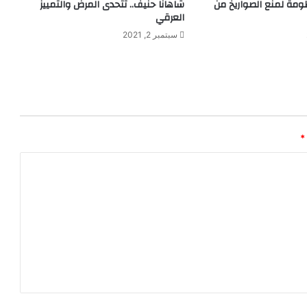
ف
ومة لمنع الصواريخ من
شاهانا حنيف.. تتحدى المرض والتمييز
ض
العرقي
ل
سبتمبر 2, 2021
م
ح
ر
ك
ف
ي
ا
*
ل
ت
ا
ر
ي
خ
"