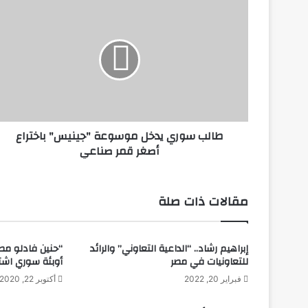
ط
ا
ل
ب
س
و
ر
ي
ي
طالب سوري يدخل موسوعة "جينيس" باختراع
د
أصغر قمر صناعي
خ
ل
م
و
مقالات ذات صلة
س
و
ع
إبراهيم رشاد.. “الداعية التعاوني” والرائد
“حنين فادلو مص
ة
للتعاونيات في مصر
أوبئة سوري اشت
"
ج
فبراير 20, 2022
أكتوبر 22, 2020
ي