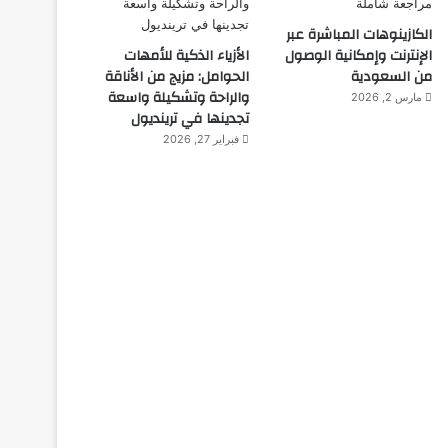
الكازينوهات المباشرة عبر
الإنترنت وإمكانية الوصول
الأزياء الذكية للأمهات
من السعودية
الحوامل: مزيج من الأناقة
والراحة وتشكيلة واسعة
مارس 2, 2026
تجدينها في ترينديول
مبدعون
فبراير 27, 2026
ديسمبر 10, 2025
الألماني بنز مخترع السيا
ديسمبر 10, 2025
ديسمبر 10, 2025
د
الكَرَخِي.. من كبار العلماء وواضع حلول المعادلات الرياضية
المروزي: مكتشف علم الأجنة
ابن عبدوس .. أول معالج للسكري