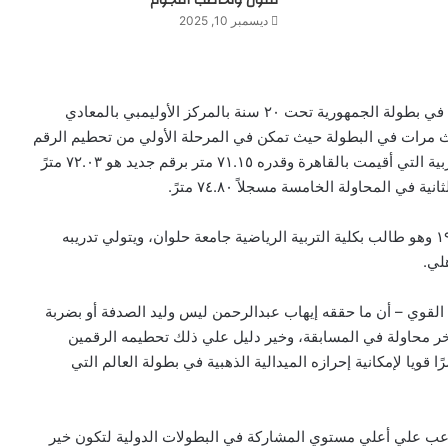
تتلون وتخاطب النجوم
ديسمبر 10, 2025
وتحقق الإنجاز في المحاولة السادسة للمسابقة التي أقيمت في بطولة الجمهورية تحت ٢٠ سنة بالمركز الأوليمبي بالمعادي
ث مرات في البطولة حيث تمكن في المرحلة الأولي من تحطيم الرقم
القياسي السابق المسجل باسمه خلال فعاليات البطولة العربية التي أقيمت بالقاهرة وقدره ٧١.١٥ متر برقم جديد هو ٧٢.٠٣ مترً
ي المحاولة الخامسة مسجلاً ٧٤.٨٠ مترً.
واللاعب “إيهاب” من مواليد محافظة الشرقية في ١ مايو ١٩٨٩ وهو طالب بكلية التربية الرياضية جامعة حلوان، ويتولي تدريبه
لي.
 القوي – أن ما حققه إيهاب عبدالرحمن ليس وليد الصدفة أو بضربة
خر محاولة في المسابقة، وخير دليل علي ذلك تحطيمه الرقمين
قويا لإمكانية إحرازه الميدالية الذهبية في بطولة العالم التي
للاعب علي أعلي مستوي المشاركة في البطولات الدولية لتكون خير