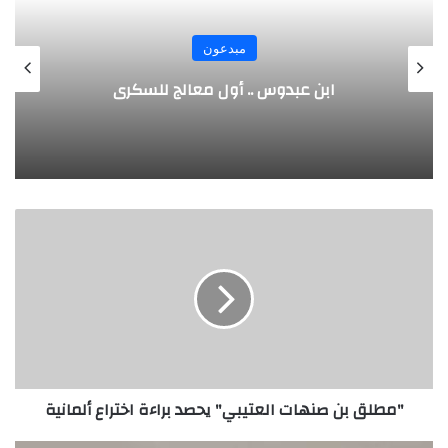
مبدعون
الألماني بنز مخترع السيارة الحديثة
"مطلق
بن
صنهات
العتيبي"
يحصد
براءة
اختراع
ألمانية
"مطلق بن صنهات العتيبي" يحصد براءة اختراع ألمانية