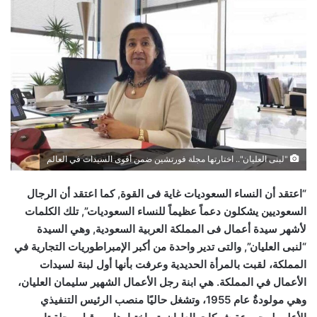
"لبنى العليان".. اختارتها مجلة فورتشين ضمن أقوى السيدات في العالم
“اعتقد أن النساء السعوديات غاية فى القوة, كما اعتقد أن الرجال
السعوديين يشكلون دعماً عظيماً للنساء السعوديات”, تلك الكلمات
لأشهر سيدة أعمال فى المملكة العربية السعودية, وهي السيدة
“لنبى العليان”, والتى تدير واحدة من أكبر الإمبراطوريات التجارية في
المملكة، لقبت بالمرأة الحديدية وعرفت بأنها أول لبنة لسيدات
الأعمال في المملكة. هي ابنة رجل الأعمال الشهير سليمان العليان،
وهي مولودةٌ عام 1955، وتشغل حاليًا منصب الرئيس التنفيذي