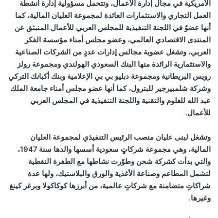
الأمريكية في مجال إدارة الأعمال، وتتحمل مسؤولية إدارة أنشطة
العمل التجاري والاستثمارات العائدة لمجموعة العليان المالية، كما
أنها عضوٌ في اللجنة التنفيذية للمجلس العربي للأعمال المنبثق عن
المنتدى الاقتصادي العالمي، وعضو مجلس أمناء مؤسسة الفكر
العربي، وتشغل عضوية مجالس إدارات عددٍ من الشركات الصناعية
والاستثمارية الرائدة منها البنك السعودي الهولندي ومجموعة رولز
رويس البريطانية ومجموعة دبليو بي بي الإعلامية وبنك أكبانك التركي
وشركة شلمبيرجير للبترول، كما أنها عضو مجلس أمناء جامعة الملك
عبد الله للعلوم والتقنية واللجنة التنفيذية في المجلس العربي
للأعمال.
وتشغل لبنى عليان منصب الرئيس التنفيذي لمجموعة العليان
المالية، وهي مجموعة شركاتٍ سعودية أسسها والدها سنة 1947،
والتي بدأت كشركة شحن وطوّرت نشاطها مع الطفرة النفطية
لتشمل المطاعم وصناعة الأغذية والورق والبلاستيك، ولها عدة
شراكاتٍ متضامنة مع شركاتٍ عالمية، من أبرزها كوكاكولا وبرغر كينغ
وغيرها.