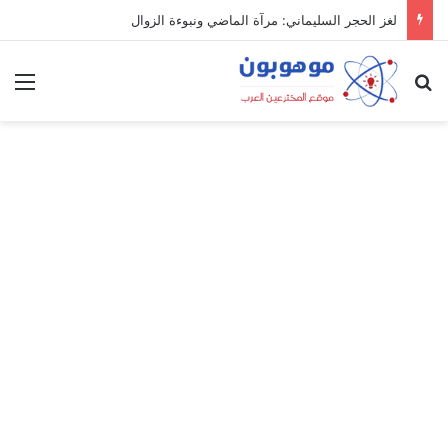
لغز الحجر السليماني: مرآة الماضي ونبوءة الزوال
بحث عن
الق