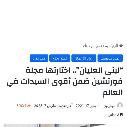
الرئيسية
/
نمي موهبتك
نمي موهبتك
رواد الأعمال
قصة نجاح
مبدعون
“لبنى العليان”.. اختارتها مجلة
فورتشين ضمن أقوى السيدات في
العالم
موهوبون
يناير 17, 2021
آخر تحديث: مارس 7, 2023
3٬604
3 دقائق