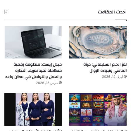
احدث المقالات
لغز الحجر السليماني: مرآة
ميدل إيست: منظومة رقمية
الماضي ونبوءة الزوال
متكاملة تعيد تعريف التجارة
والعمل والتواصل في مكان واحد
أبريل 12, 2026
مارس 18, 2026