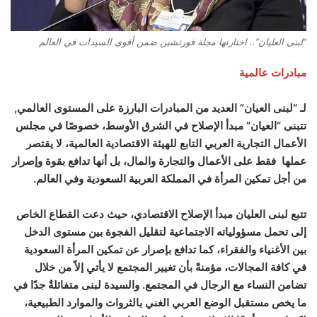
“لبنى العليان”.. اختارتها مجلة فورتشين ضمن أقوى السيدات في العالم
مبادرات عالمية
لـ “لبنى العيان” العديد من المبادرات البارزة على المستوى العالمي,
تتبنى “العيان” مبدأ الإصلاح في الشرق الأوسط، خصوصًا في مجلس
الأعمال التجارية العربي التابع للهيئة الاقتصادية العالمية، لا يقتصر
عملها فقط على الأعمال والتجارة والمال، بل أنها تدافع بقوة وإصرار
من أجل تمكين المرأة في المملكة العربية السعودية وفي العالم.
تتبع لبنى العليان مبدأ الإصلاح الاقتصادي، حيث دعت القطاع الخاص
إلى تحمل مسؤولياته الاجتماعية لتقليل الفجوة بين مستوى الدخل
بين الأغنياء والفقراء، كما تدافع بإصرار عن تمكين المرأة السعودية
في كافة المجالات، مؤمنةً بأن تغيير المجتمع لا يأتي إلاّ من خلال
تضامن النساء مع الرجال في المجتمع. والسيدة لبنى متفائلةٌ جدًا في
ما يخص مستقبل الوضع العربي الغني بالثروات والموارد الطبيعية،