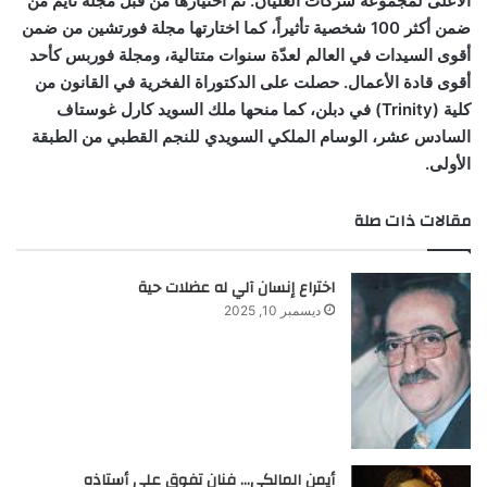
الأعلى لمجموعة شركات العليان. تم اختيارها من قبل مجلة تايم من
ضمن أكثر 100 شخصية تأثيراً، كما اختارتها مجلة فورتشين من ضمن
أقوى السيدات في العالم لعدّة سنوات متتالية، ومجلة فوربس كأحد
أقوى قادة الأعمال. حصلت على الدكتوراة الفخرية في القانون من
كلية (
Trinity
) في دبلن، كما منحها ملك السويد كارل غوستاف
السادس عشر، الوسام الملكي السويدي للنجم القطبي من الطبقة
الأولى.
مقالات ذات صلة
اختراع إنسان آلي له عضلات حية
ديسمبر 10, 2025
أيمن المالكي… فنان تفوق على أستاذه