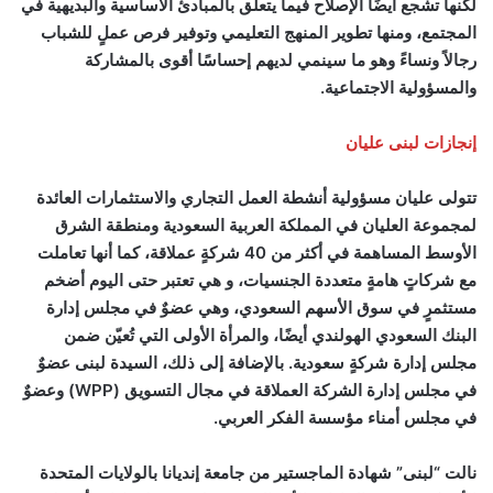
لكنها تشجع أيضًا الإصلاح فيما يتعلق بالمبادئ الأساسية والبديهية في
المجتمع، ومنها تطوير المنهج التعليمي وتوفير فرص عملٍ للشباب
رجالاً ونساءً وهو ما سينمي لديهم إحساسًا أقوى بالمشاركة
والمسؤولية الاجتماعية.
إنجازات لبنى عليان
تتولى عليان مسؤولية أنشطة العمل التجاري والاستثمارات العائدة
لمجموعة العليان في المملكة العربية السعودية ومنطقة الشرق
الأوسط المساهمة في أكثر من 40 شركةٍ عملاقة، كما أنها تعاملت
مع شركاتٍ هامةٍ متعددة الجنسيات، و هي تعتبر حتى اليوم أضخم
مستثمرٍ في سوق الأسهم السعودي، وهي عضوٌ في مجلس إدارة
البنك السعودي الهولندي أيضًا، والمرأة الأولى التي تُعيّن ضمن
مجلس إدارة شركةٍ سعودية. بالإضافة إلى ذلك، السيدة لبنى عضوٌ
في مجلس إدارة الشركة العملاقة في مجال التسويق (
WPP
) وعضوٌ
في مجلس أمناء مؤسسة الفكر العربي.
نالت “لبنى” شهادة الماجستير من جامعة إنديانا بالولايات المتحدة