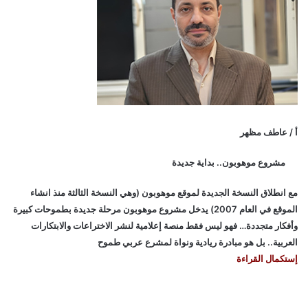
أ / عاطف مظهر
مشروع موهوبون.. بداية جديدة
مع انطلاق النسخة الجديدة لموقع موهوبون (وهي النسخة الثالثة منذ انشاء
الموقع في العام 2007) يدخل مشروع موهوبون مرحلة جديدة بطموحات كبيرة
وأفكار متجددة… فهو ليس فقط منصة إعلامية لنشر الاختراعات والابتكارات
العربية.. بل هو مبادرة ريادية ونواة لمشرع عربي طموح
إستكمال القراءة