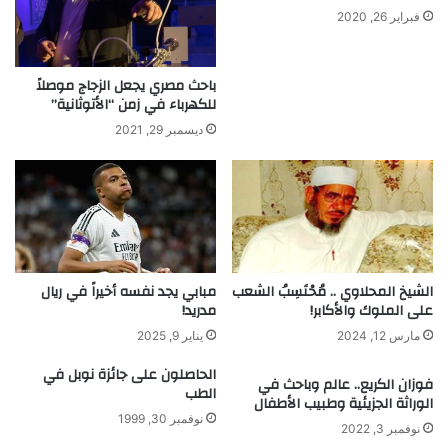
ل
ا
فبراير 26, 2020
ت
ل
ب
أ
ر
ث
باحث مصري يجعل الزجاج موصلاً
ي
للكهرباء في زمن “الأتوثانية”
ر
د
ا
ديسمبر 29, 2021
ل
ك
ب
ي
ر
ف
ي
مبابي يجد نفسه أخيراً في ريال
الشيخ المحلاوي .. مُحْتَسِبُ الشعب
ت
مدريد!
على الملوك والأكابر!
ط
و
يناير 9, 2025
مارس 12, 2024
ي
الحاصلون على جائزة نوبل في
ر
فوزان الكريع.. عالم وباحث في
الطب
ص
الوراثة الجزيئية وطبيب الأطفال
ن
نوفمبر 30, 1999
نوفمبر 3, 2022
ا