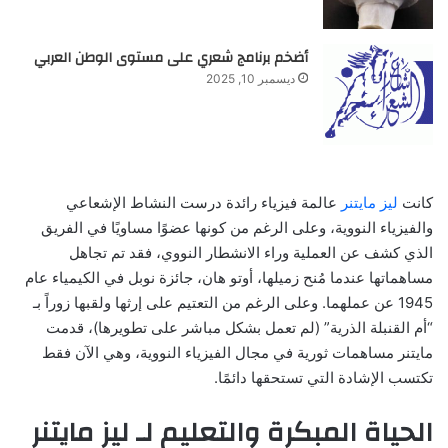
أضخم برنامج شعري على مستوى الوطن العربي
ديسمبر 10, 2025
كانت
ليز مايتنر
عالمة فيزياء رائدة درست النشاط الإشعاعي
والفيزياء النووية، وعلى الرغم من كونها عضوًا مساويًا في الفريق
الذي كشف عن العملية وراء الانشطار النووي، فقد تم تجاهل
مساهماتها عندما مُنح زميلها، أوتو هان، جائزة نوبل في الكيمياء عام
1945 عن عملهما. وعلى الرغم من التعتيم على إرثها ولقبها زوراً بـ
“أم القنبلة الذرية” (لم تعمل بشكل مباشر على تطويرها)، قدمت
مايتنر مساهمات ثورية في مجال الفيزياء النووية، وهي الآن فقط
تكتسب الإشادة التي تستحقها دائمًا.
الحياة المبكرة والتعليم لـ ليز مايتنر