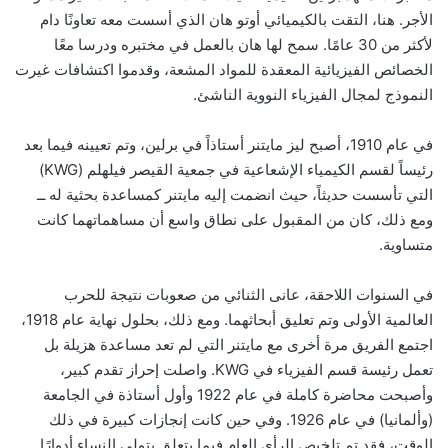
الأجر. هنا، التقت بالكيميائي أوتو هان الذي أسست معه تعاونًا دام
لأكثر من 30 عامًا. سمح لها هان بالعمل في مختبره ودرسا معًا
الخصائص الفيزيائية المعقدة للمواد المشعة، وقدموا اكتشافات غيرت
النموذج لمجال الفيزياء النووية الناشئ.
في عام 1910، أصبح ليز مايتنر أستاذاً في برلين، وتم تعيينه فيما بعد
رئيساً لقسم الكيمياء الإشعاعية في جمعية القيصر فيلهلم (KWG)
التي تأسست حديثاً، حيث انضمت إليه مايتنر كمساعدة بحثية له ــ
ومع ذلك، كان من المقبول على نطاق واسع أن مساهماتهما كانت
متساوية.
في السنوات اللاحقة، عانى الثنائي من صعوبات نتيجة للحرب
العالمية الأولى وتم تعليق أبحاثهما. ومع ذلك، بحلول نهاية عام 1918،
اجتمع الفريق مرة أخرى مع مايتنر التي لم تعد مساعدة هزيلة بل
تعمل رئيسة قسم الفيزياء في KWG. واصلت إحراز تقدم كبير،
وأصبحت محاضرة كاملة في عام 1922 وأول أستاذة في الجامعة
(وألمانيا) في عام 1926. وفي حين كانت إنجازات كبيرة في ذلك
الوقت، فقد تم تلخيص الرأي العام فيما يتعلق بتولي النساء أدوارًا