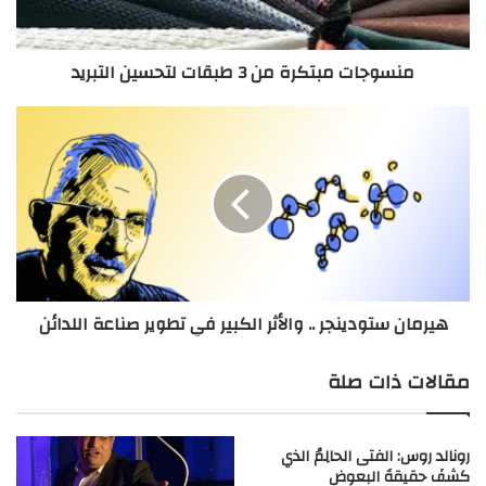
ت
م
ب
منسوجات مبتكرة من 3 طبقات لتحسين التبريد
ت
ك
ر
ه
ة
ي
م
ر
ن
م
3
ا
ط
ن
ب
س
ق
ت
ا
و
هيرمان ستودينجر .. والأثر الكبير في تطوير صناعة اللدائن
ت
د
ل
ي
ت
ن
مقالات ذات صلة
ح
ج
س
ر
ي
.
رونالد روس: الفتى الحالِمُ الذي
ن
.
كشفَ حقيقةَ البعوض
ا
و