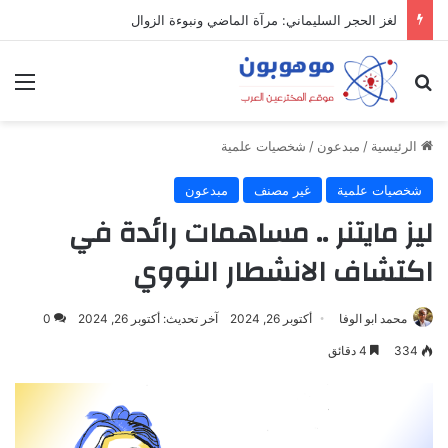
لغز الحجر السليماني: مرآة الماضي ونبوءة الزوال
بحث عن
الق
الرئيسية
/
مبدعون
/
شخصيات علمية
شخصيات علمية
غير مصنف
مبدعون
ليز مايتنر .. مساهمات رائدة في
اكتشاف الانشطار النووي
محمد ابو الوفا
أكتوبر 26, 2024
آخر تحديث: أكتوبر 26, 2024
0
334
4 دقائق