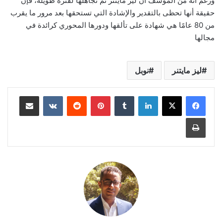
ورغم أنه من المؤسف أن ليز مايتنر تم تجاهلها لفترة طويلة، فإن
حقيقة أنها تحظى بالتقدير والإشادة التي تستحقها بعد مرور ما يقرب
من 80 عامًا هي شهادة على تألقها ودورها المحوري كرائدة في
مجالها
ليز مايتنر
نوبل
لينكدإن
‏Tumblr
بينتيريست
‏Reddit
‏VKontakte
مشاركة عبر البريد
طباعة