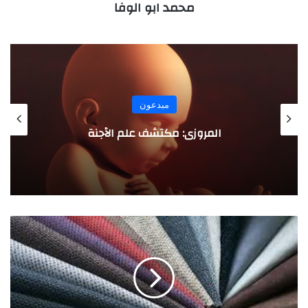
محمد ابو الوفا
مبدعون
ابن عبدوس .. أول معالج للسكري
م
ن
س
و
ج
ا