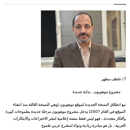
أ / عاطف مظهر
مشروع موهوبون.. بداية جديدة
مع انطلاق النسخة الجديدة لموقع موهوبون (وهي النسخة الثالثة منذ انشاء
الموقع في العام 2007) يدخل مشروع موهوبون مرحلة جديدة بطموحات كبيرة
وأفكار متجددة… فهو ليس فقط منصة إعلامية لنشر الاختراعات والابتكارات
العربية.. بل هو مبادرة ريادية ونواة لمشرع عربي طموح