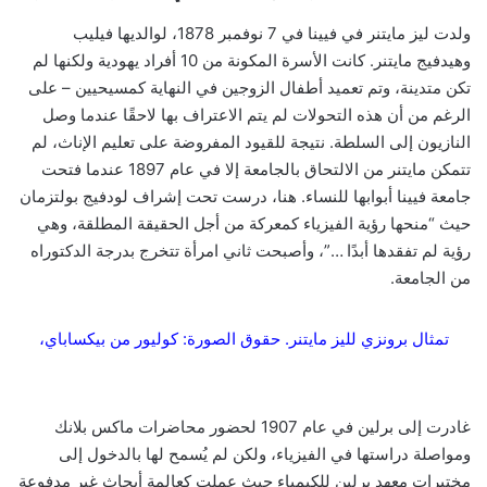
ولدت ليز مايتنر في فيينا في 7 نوفمبر 1878، لوالديها فيليب
وهيدفيج مايتنر. كانت الأسرة المكونة من 10 أفراد يهودية ولكنها لم
تكن متدينة، وتم تعميد أطفال الزوجين في النهاية كمسيحيين – على
الرغم من أن هذه التحولات لم يتم الاعتراف بها لاحقًا عندما وصل
النازيون إلى السلطة. نتيجة للقيود المفروضة على تعليم الإناث، لم
تتمكن مايتنر من الالتحاق بالجامعة إلا في عام 1897 عندما فتحت
جامعة فيينا أبوابها للنساء. هنا، درست تحت إشراف لودفيج بولتزمان
حيث “منحها رؤية الفيزياء كمعركة من أجل الحقيقة المطلقة، وهي
رؤية لم تفقدها أبدًا …”، وأصبحت ثاني امرأة تتخرج بدرجة الدكتوراه
من الجامعة.
تمثال برونزي لليز مايتنر. حقوق الصورة: كوليور من بيكساباي،
غادرت إلى برلين في عام 1907 لحضور محاضرات ماكس بلانك
ومواصلة دراستها في الفيزياء، ولكن لم يُسمح لها بالدخول إلى
مختبرات معهد برلين للكيمياء حيث عملت كعالمة أبحاث غير مدفوعة