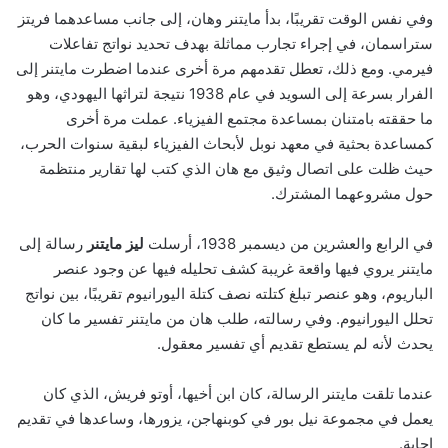
وفي نفس الوقت تقريبًا، بدأ مايتنر وهان، إلى جانب مساعدهما فريتز
ستراسمان، في إجراء تجارب مماثلة بهدف تحديد نواتج تفاعلات
فيرمي. ومع ذلك، تعطل تقدمهم مرة أخرى عندما اضطرت مايتنر إلى
الفرار بسرعة إلى السويد في عام 1938 نتيجة لتراثها اليهودي، وهو
ما حققته بامتنان بمساعدة مجتمع الفيزياء. عملت مرة أخرى
كمساعدة بحثية في معهد نوبل لأبحاث الفيزياء لبقية سنوات الحرب،
حيث ظلت على اتصال وثيق مع هان الذي كتب لها تقارير منتظمة
حول مشروعهما المشترك.
في الرابع والعشرين من ديسمبر 1938، أرسلت
ليز مايتنر
رسالة إلى
مايتنر يروي فيها واقعة غريبة كشف تحليله فيها عن وجود عنصر
الباريوم، وهو عنصر تبلغ كتلته نصف كتلة اليورانيوم تقريبًا، بين نواتج
تحلل اليورانيوم. وفي رسالته، طلب هان من مايتنر تفسير ما كان
يحدث لأنه لم يستطع تقديم أي تفسير معقول.
عندما تلقت مايتنر الرسالة، كان ابن أخيها، أوتو فريش، الذي كان
يعمل في مجموعة نيل بور في كوبنهاجن، يزورها، وساعدها في تقديم
إجابة.