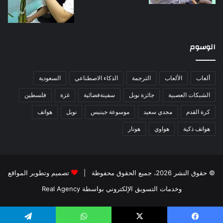
الوسوم
ألعاب
الألعاب
الترجمة
الذكاء الاصطناعي
السعودية
الشبكات العصبية
جائزة نوبل
سفينةفضائية
غزة
فلسطين
كرة القدم
مجدي سعيد
موسوعة جينيس
نوبل
هواتف
هواتف ذكية
هواوي
هونار
© حقوق النشر 2026، جميع الحقوق محفوظة |
تصميم وتطوير المواقع
وخدمات التسويق الإلكتروني بواسطة Real Agency