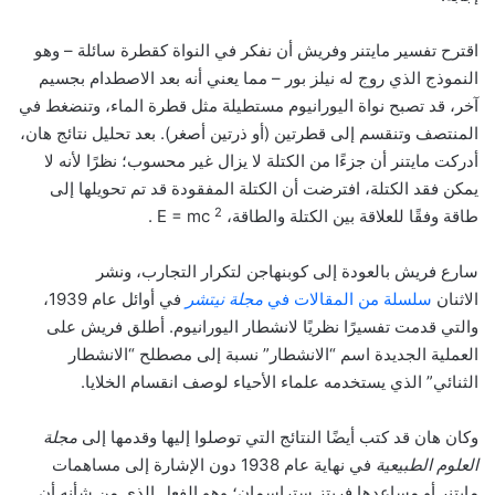
اقترح تفسير مايتنر وفريش أن نفكر في النواة كقطرة سائلة – وهو
النموذج الذي روج له نيلز بور – مما يعني أنه بعد الاصطدام بجسيم
آخر، قد تصبح نواة اليورانيوم مستطيلة مثل قطرة الماء، وتنضغط في
المنتصف وتنقسم إلى قطرتين (أو ذرتين أصغر). بعد تحليل نتائج هان،
أدركت مايتنر أن جزءًا من الكتلة لا يزال غير محسوب؛ نظرًا لأنه لا
يمكن فقد الكتلة، افترضت أن الكتلة المفقودة قد تم تحويلها إلى
2
طاقة وفقًا للعلاقة بين الكتلة والطاقة، E = mc
.
سارع فريش بالعودة إلى كوبنهاجن لتكرار التجارب، ونشر
الاثنان
سلسلة من المقالات في
مجلة نيتشر
في أوائل عام 1939،
والتي قدمت تفسيرًا نظريًا لانشطار اليورانيوم. أطلق فريش على
العملية الجديدة اسم “الانشطار” نسبة إلى مصطلح “الانشطار
الثنائي” الذي يستخدمه علماء الأحياء لوصف انقسام الخلايا.
وكان هان قد كتب أيضًا النتائج التي توصلوا إليها وقدمها إلى
مجلة
العلوم الطبيعية
في نهاية عام 1938 دون الإشارة إلى مساهمات
مايتنر أو مساعدها فريتز ستراسمان؛ وهو الفعل الذي من شأنه أن