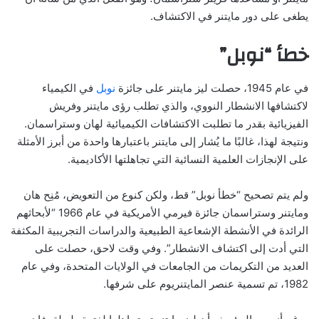
يطغى على دور مايتنر في الاكتشاف.
خطأ “نوبل”
في عام 1945، حصلت ليز مايتنر على جائزة
نوبل
في الكيمياء
لاكتشافها الانشطار النووي، والذي تطلب رؤى مايتنر وفريش
الفيزيائية بقدر ما تطلبت الاكتشافات الكيميائية لهان وستراسمان.
ونتيجة لهذا، غالبًا ما يُشار إلى مايتنر باعتبارها واحدة من أبرز الأمثلة
على الإنجازات العلمية النسائية التي تجاهلتها الأكاديمية.
ولم يتم تصحيح “خطأ نوبل” قط، ولكن كنوع من التعويض، مُنِح هان
ومايتنر وستراسمان جائزة فيرمي الأمريكية في عام 1966 “لأبحاثهم
الرائدة في الأنشطة الإشعاعية الطبيعية والدراسات التجريبية المكثفة
التي أدت إلى اكتشاف الانشطار”. وفي وقت لاحق، حصلت على
العديد من التكريمات من الجامعات في الولايات المتحدة، وفي عام
1982، تم تسمية عنصر المايتنريوم على شرفها.