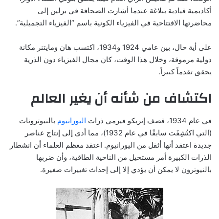
أكاديمية قيادية ببلاغة عندما أشارت الصحافة في برلين إلى
محاضرتها الافتتاحية في الفيزياء الكونية باسم “الفيزياء التجميلية”.
على أية حال، بين عامي 1924 و1934، اكتسب هان ومايتنر مكانة
دولية مرموقة، وخلال هذا الوقت، كان مجال الفيزياء دون الذرية
يحقق تقدماً كبيراً.
اكتشاف من شأنه أن يغير العالم
في عام 1934، قصف إنريكو فيرمي ذرات
اليورانيوم
بالنيوترونات
(التي اكتُشِفَت سابقًا في عام 1932)، مما أدى إلى إنتاج عناصر
جديدة اعتقد أنها أثقل من اليورانيوم. اعتقد معظم العلماء أن انشطار
الذرات الكبيرة أمر مستحيل من الناحية الطاقية، وأن ضربها
بالنيوترون لا يمكن أن يؤدي إلا إلى إحداث تغييرات صغيرة.