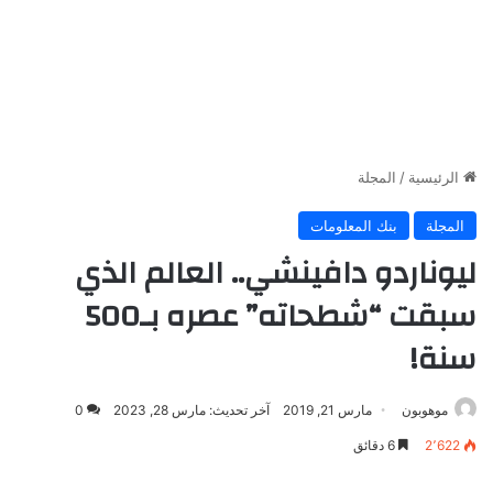
الرئيسية
/
المجلة
المجلة
بنك المعلومات
ليوناردو دافينشي.. العالم الذي
سبقت “شطحاته” عصره بـ500
سنة!
موهوبون
مارس 21, 2019
آخر تحديث: مارس 28, 2023
0
2٬622
6 دقائق