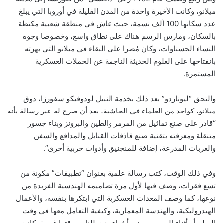
ميلانو، وكانت الأخيرة واحدة من المدن القليلة في أوروبا التي يبلغ
عدد سكانها 100 ألف نسمة، حيث عاش في منطقة شعبية مكتظة
بالسكان، ومارس الرسم هناك على نطاق واسع، وخصوصا وجوه
النساء الحسناوات، وكان مُصرا على البقاء في ميلانو التي بهرته
بانفتاحها على العلوم الحديثة الناجمة عن الحملات العسكرية
المستمرة.
والتحق “ليوناردو” بعد ذلك بخدمة النبيل لودوفيكو سفورزا، دوق
ميلانو، كواحد من العلماء في الحاشية، بعد أن صرح له عبر رسالة بأنه
“قادر على صنع تماثيل من المرمر والطين والبرونز وبناء جسور
متنقلة ومعرفته بتقنية صنع قاذفات القنابل والمدافع والسفن
والعربات المدرعة، إضافة للمنجنيق وأدوات حربية أخرى”.
وفي ذلك الوقت، كتب رسالة علمية بعنوان “تطبيقات” مكونة من
تسع فقرات، وصف فيها لأول مرة تصاميمه الهندسية الفريدة من
نوعها، كما وصف المعدات العسكرية التي ابتكرها بنفسه، والأعمال
الهيدروليكية، والهندسة المعمارية، وكيفية التعامل معها في وقت
السلم أو أثناء الحروب، وهي أشياء بدت للناس وقتها غريبة، كانت