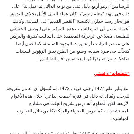
للرسامين”، وهو أرفع دليل فني من نوعه آنذاك، ثم عمل بناء على
ذلك في مهنة “معلم رسم”، وكان عمله الفني الأول بخلاف التدريس
هو إنجاز رسم جداري لكنيسة “القصر القديم” في المدينة، وكانت
أعماله تتسم في فترة الشباب هذه بالتركيز على الوصف الحقيقي
للطبيعة، فضلا عن الزخرفة المعتمدة على أساليب كثيرة، والتركيز
على عناصر النباتات أو تعبيرات الوجوه الصامتة، كما عمل أيضا
كنحاّت في فترة شبابه، وصنع من الطين بعض الرؤوس لسيدات
ضاحكات تم تصنيفها فيما بعد ضمن “فن الطباشير”.
“شطحات” دافنشي
منذ يناير عام 1474 وحتى خريف 1478، لم تُسجل أي أعمال معروفة
للرجل، ويُقال إنه دخل في فترة “صمت إبداعي” خلال هذه الأعوام
الأربعة، لكن المعلوم أنه درس تشريح الجثث في مشارح
المستشفيات، كما درس الفيزياء والميكانيكا من خلال التجارب
المباشرة.
وبين ربيع وصيف عام 1482 رحل “دافنشي” من فلورنسا إلى مدينة