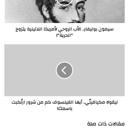
ب
و
ل
ي
سيمون بوليفار.. الأب الروحي لأمريكا اللاتينية يتزوج
ف
"الحرية"!
ا
ر
.
ن
.
ي
ا
ق
ل
و
أ
ل
ب
ا
ا
م
ل
ك
ر
ي
نيقولا مكيافيلّي.. أيها الفيلسوف كم من شرور ارتُكبت
و
ا
باسمك!
ح
ف
ي
ي
ل
لّ
مقالات ذات صلة
أ
ي