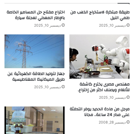
م
.
ر
.
طريقة مبتكرة لاستخراج الذهب من
اختراع مفتاح حل المسامير الخاصة
ي
أ
طمي النيل
بالإطار المعدني لعجلة سيارة
ك
ي
ديسمبر 10, 2025
ديسمبر 10, 2025
ا
ه
ا
ا
ل
ا
ل
ل
ا
ف
ت
ي
ي
ل
ن
س
جهاز لتوليد الطاقة الكهربائية عن
ي
طريق الميكانيكا المغناطيسية
و
مهندس مصرى يخترع كاشفة
ة
ف
ديسمبر 10, 2025
للألغام ويصنف اكثر من إختراع.
ي
ك
ت
م
ديسمبر 10, 2025
ز
م
مرجل من مادة الحديد يوفر التدفئة
و
ن
على مدار 24 ساعة.. مجانا
ج
ش
"
ر
ديسمبر 28, 2008
ا
و