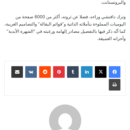
والبروتستانت.
وترك دافنشي وراءه، فضلا عن ثروته، أكثر من 6000 صفحة من
اليوميات المملوءة بتأملاته الذاتية و”قوائم البقالة” والتصاميم الغريبة،
كما أنّه ذكر فيها بالتفصيل مصادر إلهامه ورغبته في “الشهرة الأبدية”
وأحزانه العميقة.
لينكدإن
‏Tumblr
بينتيريست
‏Reddit
‏VKontakte
مشاركة عبر البريد
طباعة