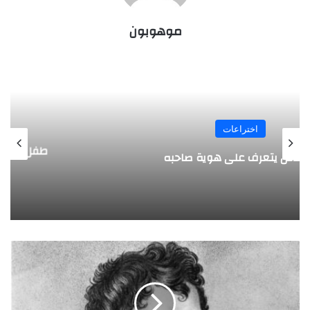
موهوبون
المجلة
طفل مصري يخرج قصاصات الورق من أنفه
وفمه
س
ي
م
و
ن