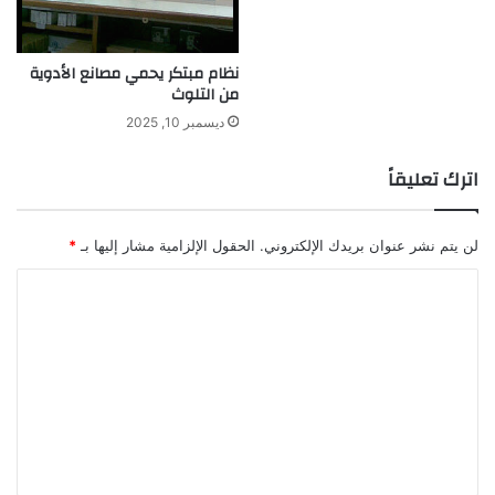
ل
ر
ح
ا
ر
ر
نظام مبتكر يحمي مصانع الأدوية
ي
تُ
من التلوث
ة
ك
"
ب
ديسمبر 10, 2025
!
ت
ب
اترك تعليقاً
ا
س
م
لن يتم نشر عنوان بريدك الإلكتروني.
الحقول الإلزامية مشار إليها بـ
*
ك
!
ا
ل
ت
ع
ل
ي
ق