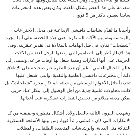
متقدمة على هذا العصر بشكل ملفت، وكان بعض هذه المخترعات
سابقا لعصره بأكثر من 5 قرون.
وأحيانا ما تُقدّم نشاطات دافنشي الإبداعية في مجال الاختراعات
والهندسة وتصميم الآلات المبتكرة، حتى هذه اللحظة، على أنها مجرد
“شطحات” فنان، في ظل اتهامات بالمغالاة في تقدير عبقريته. وفي
هذا الإطار نُظر إلى التصاميم التي وضعها الرجل لعدد من الآلات
الحربية، على أنها ابتكارات وهمية شغل بها أوقات فراغه، وتنتمي إلى
عالم “الخيال العلمي”، غير أن هذه النظرة غير صحيحة على الإطلاق،
ذلك أن مخترعات دافنشي العلمية والتقنية، والتي اشتغل عليها
تحديداً خلال الأعوام الوسطى من حياته، لم تكن مجرد “شطحات”، بل
كانت محاولات علمية جدية من أجل الوصول إلى ابتكار عتاد حربي
يمكن مدينة ميلانو من تحقيق انتصارات عسكرية على أعدائها.
وشهدت القرون التالية بالفعل ولادة أشكال متطورة وحقيقية من كل
الابتكارات التي كان دافنشي رائداً فيها، ومن بينها الأسلحة العسكرية
الفتاكة مثل الدبابة، والرشاشات المتعددة الطلقات، والمظلات