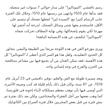
رسم دافنشي “الموناليزا” على مدار حوالي 7 سنوات غير متصلة،
فقد بدأها عام 1503 وانتهى من رسمها عام 1510، وخلال تلك الفترة
عانى الرسام كثيرا مع “السيدة ليزا” لجعلها تضحك أو تبتسم على
الأقل، فاستخدم معها شتى وسائل الضحك، لدرجة أنه أحضر لها
مهرجا لكي يقوم بإضحاكها، وفي نهاية المطاف تحركت شفاه
“الموناليزا” لتكشف عن هذه الابتسامة الباهتة!
ويرى مؤرخو الفن في هذه اللوحة مزيجا بين الطبيعة والبشر، يتجاوز
كل الحدود التقليدية، ولعل هذا هو السر الذي أعطى لـ”الموناليزا” كل
هذه الأهمية، فقد تمكن الفنان من أن يجمع فيها بين مشاعر متناقضة
من الحزن والفرح في وجه إنساني واحد.
وبعد مسيرة طويلة مع الفن والعلم، توفي دافنشي في 23 أبريل عام
1519، عن 67 سنة، وكان قبل ذلك بأيام قليلة قد كتب وصيته الأخيرة،
التي أوصى فيها بأن توهب معظم ممتلكاته لأبناء إخوته في فلورنسا،
كما وهب بعضها من أجل الفقراء والمحتاجين، ولكن بعد ذلك بفترة تم
نبش قبره من قبل بعض المخربين خلال فترة الصراع بين الكاثوليك