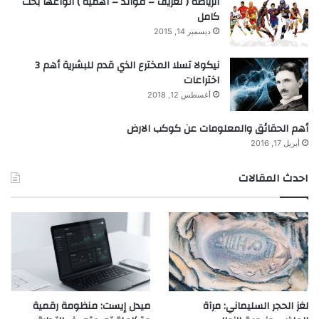
الرياضة ( تعريف – فوائد – اهمية ) انواعها بحث
كامل
ديسمبر 14, 2015
نيكولا تسلا المخترع الذي قدم للبشرية أهم 3
اختراعات
أغسطس 12, 2018
أهم الحقائق والمعلومات عن كوكب الارض
أبريل 17, 2016
احدث المقالات
لغز الحجر السليماني: مرآة
ميدل إيست: منظومة رقمية