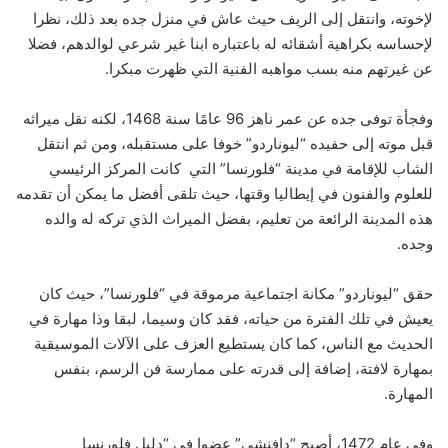
لإخوته، وانتقل إلى الريف حيث عاش في منزل جده بعد ذلك، نظرا
لإحساسه بكراهية أشقائه له باعتباره ابنا غير شرعي لوالدهم، فضلا
عن غيرتهم منه بسب مواهبه الفنية التي ظهرت مبكرا.
وفجأة توفى جده عن عمر ناهز 96 عامًا سنة 1468، لكنه نقل ميراثه
قبل موته إلى حفيده “ليوناردو” خوفا على مستقبله، ومن ثم انتقل
الشاب للإقامة في مدينة “فلورنسا” التي كانت المركز الرئيسي
للعلوم والفنون في إيطاليا وقتها، حيث تلقى أفضل ما يمكن أن تقدمه
هذه المدينة الرائعة من تعليم، بفضل الميراث الذي تركه له والده
وجده.
حقق “ليوناردو” مكانة اجتماعية مرموقة في “فلورنسا”، حيث كان
يعيش في تلك الفترة من حياته، فقد كان وسيما، لبقا وذا مهارة في
الحديث مع الناس، كما كان يستطيع العزف على الآلات الموسيقية
بمهارة لافتة، إضافة إلى قدرته على ممارسة فن الرسم، بنفس
المهارة.
وفي عام 1472، أصبح “دافنشي” عضوا في “دليل فلورنسا