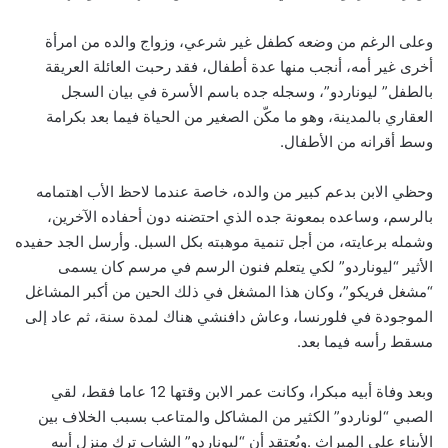
وعلى الرغم من وضعه كطفل غير شرعي، وزواج والده من امرأة
أخرى غير أمه، أنجب منها عدة أطفال، فقد رحبت العائلة العريقة
بالطفل” ليوناردو”، وسجله جده باسم الأسرة في بيان السجل
العقاري بالمدينة، وهو ما مكّن الصغير من الحياة فيما بعد بكرامة
وسط أقرانه من الأطفال.
وحظي الابن بدعم كبير من والده، خاصة عندما لاحظ الأب اهتمامه
بالرسم، وساعده بمعونة جده الذي احتضنه دون أحفاده الآخرين،
وشمله برعايته، من أجل تنمية موهبته بكل السبل. وأرسل الجد حفيده
الأثير “ليوناردو” لكي يتعلم فنون الرسم في مرسم كان يسمى
“مشغل فريكو”، وكان هذا المشغل في ذلك الحين من أكبر المشاغل
الموجودة في فلورنسا، وعاش دافنشي هناك لمدة سنة، ثم عاد إلى
مسقط رأسه فيما بعد.
وبعد وفاة أبيه مبكرا، وكانت عمر الابن وقتها 12 عاما فقط، لقي
الصبي “لوناردو” الكثير من المشاكل والمتاعب بسبب الخلاف بين
الأبناء على الميراث .ويُعتقد أن “ليوناردو” الشاب ترك منزل أبيه