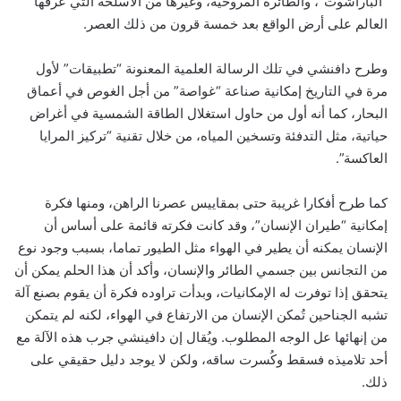
“الباراشوت”، والطائرة المروحية، وغيرها من الأسلحة التي عرفها
العالم على أرض الواقع بعد خمسة قرون من ذلك العصر.
وطرح دافنشي في تلك الرسالة العلمية المعنونة “تطبيقات” لأول
مرة في التاريخ إمكانية صناعة “غواصة” من أجل الغوص في أعماق
البحار، كما أنه أول من حاول استغلال الطاقة الشمسية في أغراض
حياتية، مثل التدفئة وتسخين المياه، من خلال تقنية “تركيز المرايا
العاكسة”.
كما طرح أفكارا غريبة حتى بمقاييس عصرنا الراهن، ومنها فكرة
إمكانية “طيران الإنسان”، وقد كانت فكرته قائمة على أساس أن
الإنسان يمكنه أن يطير في الهواء مثل الطيور تماما، بسبب وجود نوع
من التجانس بين جسمي الطائر والإنسان، وأكد أن هذا الحلم يمكن أن
يتحقق إذا توفرت له الإمكانيات، وبدأت تراوده فكرة أن يقوم بصنع آلة
تشبه الجناحين تُمكن الإنسان من الارتفاع في الهواء، لكنه لم يتمكن
من إنهائها عل الوجه المطلوب. ويُقال إن دافينشي جرب هذه الآلة مع
أحد تلاميذه فسقط وكُسرت ساقه، ولكن لا يوجد دليل حقيقي على
ذلك.