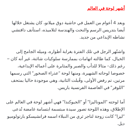
أشهر لوحة في العالم
وبعد 4 أعوام من العمل في حاشية دوق ميلانو، كان يشتغل خلالها
أيضا بتدريس الرسم والنحت والهندسة لتلاميذه، استأنف دافنشي
نشاطه الإبداعي من جديد.
واشتُهر الرجل في تلك الفترة بغرابة أطواره، وميله الجامح إلى
الخيال، كما طالته اتهامات بممارسة سلوكيات شائنة، غير أنه كان –
رغم ذلك- مثالا للدأب والصبر والمثابرة على أعماله الإبداعية،
خصوصا لوحاته الشهيرة، ومنها لوحة “عذراء الصخور” التي رسمها
مرتين، تم رفض الأولى، وقُبلت الثانية، وهي موجودة حاليا بمتحف
“اللوفر” في العاصمة الفرنسية باريس.
أما لوحته “الموناليزا” أو “الجيوكندا” فهي أشهر لوحة في العالم على
الإطلاق، وهذه اللوحة تصور سيدة مبتسمة ابتسامة غامضة تُدعى
“ليزا” كانت زوجة لتاجر ثري من النبلاء اسمه فرانشيسكو بارتولوميو
ديل.