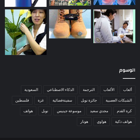
الوسوم
ألعاب
الألعاب
الترجمة
الذكاء الاصطناعي
السعودية
الشبكات العصبية
جائزة نوبل
سفينةفضائية
غزة
فلسطين
كرة القدم
مجدي سعيد
موسوعة جينيس
نوبل
هواتف
هواتف ذكية
هواوي
هونار