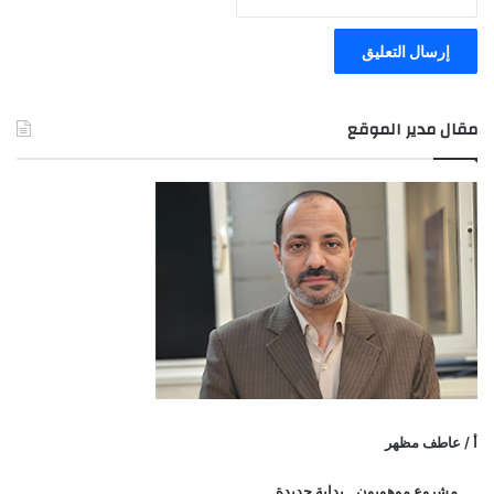
مقال مدير الموقع
أ / عاطف مظهر
مشروع موهوبون.. بداية جديدة