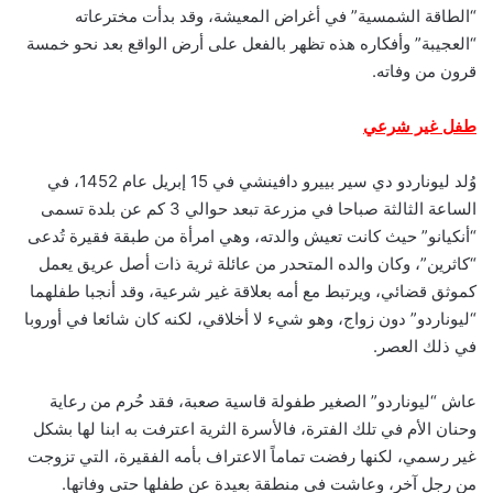
“الطاقة الشمسية” في أغراض المعيشة، وقد بدأت مخترعاته
“العجيبة” وأفكاره هذه تظهر بالفعل على أرض الواقع بعد نحو خمسة
قرون من وفاته.
طفل غير شرعي
وُلد ليوناردو دي سير بييرو دافينشي في 15 إبريل عام 1452، في
الساعة الثالثة صباحا في مزرعة تبعد حوالي 3 كم عن بلدة تسمى
“أنكيانو” حيث كانت تعيش والدته، وهي امرأة من طبقة فقيرة تُدعى
“كاثرين”، وكان والده المتحدر من عائلة ثرية ذات أصل عريق يعمل
كموثق قضائي، ويرتبط مع أمه بعلاقة غير شرعية، وقد أنجبا طفلهما
“ليوناردو” دون زواج، وهو شيء لا أخلاقي، لكنه كان شائعا في أوروبا
في ذلك العصر.
عاش “ليوناردو” الصغير طفولة قاسية صعبة، فقد حُرم من رعاية
وحنان الأم في تلك الفترة، فالأسرة الثرية اعترفت به ابنا لها بشكل
غير رسمي، لكنها رفضت تماماً الاعتراف بأمه الفقيرة، التي تزوجت
من رجل آخر، وعاشت في منطقة بعيدة عن طفلها حتى وفاتها.