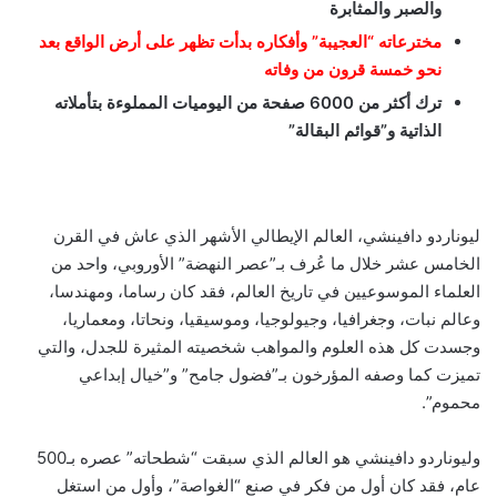
والصبر والمثابرة
مخترعاته “العجيبة” وأفكاره بدأت تظهر على أرض الواقع بعد
نحو خمسة قرون من وفاته
ترك أكثر من 6000 صفحة من اليوميات المملوءة بتأملاته
الذاتية و”قوائم البقالة”
ليوناردو دافينشي، العالم الإيطالي الأشهر الذي عاش في القرن
الخامس عشر خلال ما عُرف بـ”عصر النهضة” الأوروبي، واحد من
العلماء الموسوعيين في تاريخ العالم، فقد كان رساما، ومهندسا،
وعالم نبات، وجغرافيا، وجيولوجيا، وموسيقيا، ونحاتا، ومعماريا،
وجسدت كل هذه العلوم والمواهب شخصيته المثيرة للجدل، والتي
تميزت كما وصفه المؤرخون بـ”فضول جامح” و”خيال إبداعي
محموم”.
وليوناردو دافينشي هو العالم الذي سبقت “شطحاته” عصره بـ500
عام، فقد كان أول من فكر في صنع “الغواصة”، وأول من استغل