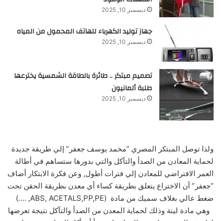
ديسمبر 10, 2025
جهاز توليد الكهرباء للهاتف المحمول من المياه
ديسمبر 10, 2025
تصميم مبتكر .. طائرة بالطاقة الشمسية يخترعها
طلبة ألمانيون
ديسمبر 10, 2025
ولذا توصل المبتكر المصري “محمد يوسف جعفر” إلي طريقة جديدة
لحماية المعادن من الصدأ والتآكل والتي بدورها ستساهم في أطالة
العمر الافتراضي للمعادن إلي فترات أطول, وعن فكرة الابتكار أضاف
“جعفر” أن الاختراع يتعلق بطريقة كساء أي معدن بطريقة الحقن تحت
ضغط عالي بغلاف سميك من مادة (ABS, ACETALS,PP,PE, ….)
وهي مادة لينة وذلك لحماية المعدن من الصدأ والتآكل نتيجة تعرضها