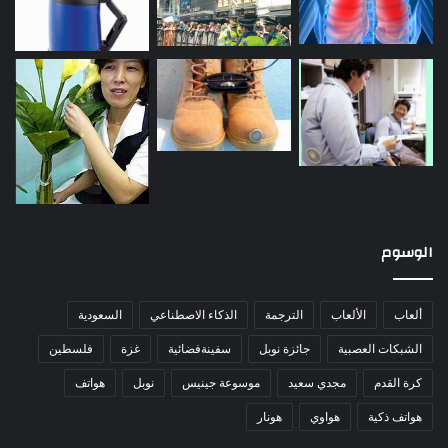
الوسوم
ألعاب
الألعاب
الترجمة
الذكاء الاصطناعي
السعودية
الشبكات العصبية
جائزة نوبل
سفينةفضائية
غزة
فلسطين
كرة القدم
مجدي سعيد
موسوعة جينيس
نوبل
هواتف
هواتف ذكية
هواوي
هونار