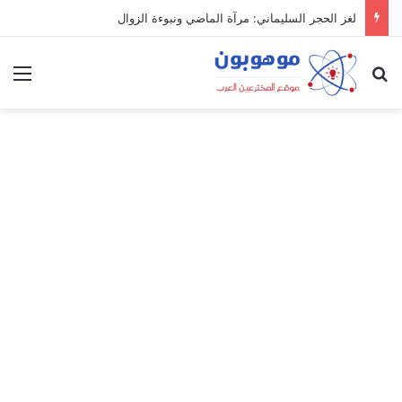
لغز الحجر السليماني: مرآة الماضي ونبوءة الزوال
بحث عن
الق