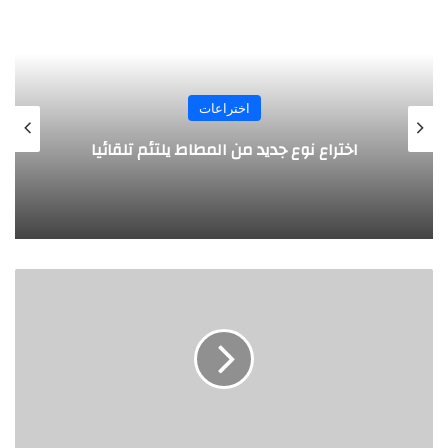
اختراعات
 جديد من المطاط يلتئم تلقائيا
روبوت جديد 
ط
ر
ي
ق
ه
ج
د
ي
د