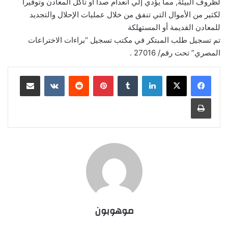
لظروف البيئة, مما يؤدي إلي انعدام صدأ أو تأكل المعادن وتوفيرا
لكثير من الأموال التي تنفق من خلال عمليات الإحلال والتجديد
للمعادن القديمة أو المستهلكة
تم تسجيل طلب المبتكر في مكتب تسجيل “براءات الاختراعات
المصري” تحت رقم/ 27016 .
لينكدإن
‏Tumblr
بينتيريست
‏Reddit
‏VKontakte
مشاركة عبر البريد
طباعة
موهوبون