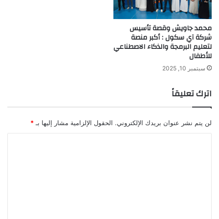
ض
خ
ة
محمد جاويش وقصة تأسيس
ا
شركة آي سكول : أكبر منصة
لتعليم البرمجة والذكاء الاصطناعي
ل
للأطفال
ك
ه
سبتمبر 10, 2025
ر
ب
اترك تعليقاً
ا
ئ
ي
لن يتم نشر عنوان بريدك الإلكتروني.
الحقول الإلزامية مشار إليها بـ
*
ة
ا
ل
ت
ع
ل
ي