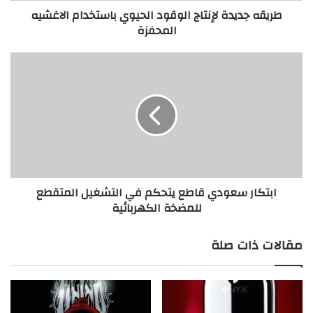
طريقه جديدة لإنتاج الوقود الحيوي باستخدام الاغشيه
ة
المحفزة
ل
إ
ن
ا
ت
ب
ا
ت
ج
ك
ا
ا
ل
ر
و
س
ق
ع
و
و
ابتكار سعودي قاطع يتحكم في التشغيل المتقطع
د
د
للمضخة الكهربائية
ا
ي
ل
ق
ح
ا
مقالات ذات صلة
ي
ط
و
ع
ي
ي
ب
ت
ا
ح