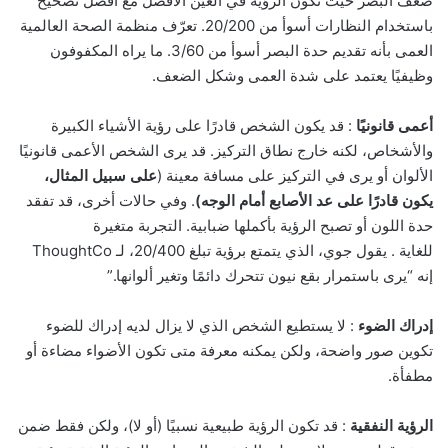
ضعف البصر حيث تكون الرؤية في العين الأفضل مع أفضل تصحيح
باستخدام النظارات أسوأ من 20/200. تعرّف منظمة الصحة العالمية
العمى بأنه تقديم حدة البصر أسوأ من 3/60. ما يراه المكفوفون
وظيفيًا يعتمد على شدة العمى وشكل الضعف.
أعمى قانونيًا
: قد يكون الشخص قادرًا على رؤية الأشياء الكبيرة
والأشخاص، لكنه خارج نطاق التركيز. قد يرى الشخص الأعمى قانونيًا
الألوان أو يرى في التركيز على مسافة معينة (
على سبيل المثال،
يكون قادرًا على عد الأصابع أمام الوجه)
. وفي حالات أخرى، قد تفقد
حدة اللون أو تصبح الرؤية بأكملها ضبابية. التجربة متغيرة
للغاية . يقول جوي، الذي يتمتع برؤية تبلغ 20/400، لـ ThoughtCo
إنه “يرى باستمرار بقع نيون تتحرك دائمًا وتغير ألوانها.”
إدراك الضوء
: لا يستطيع الشخص الذي لا يزال لديه إدراك للضوء
تكوين صور واضحة، ولكن يمكنه معرفة متى تكون الأضواء مضاءة أو
مطفأة.
الرؤية النفقية
: قد تكون الرؤية طبيعية نسبيًا (أو لا)، ولكن فقط ضمن