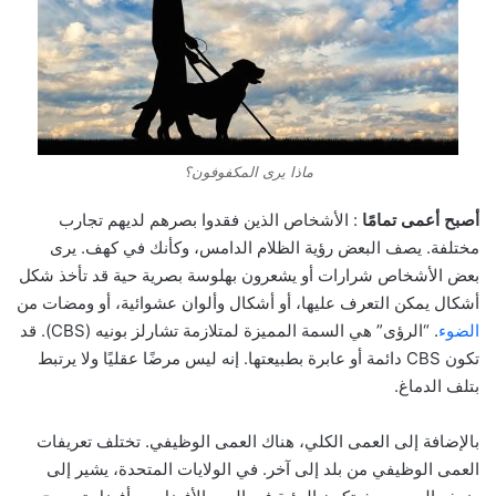
ماذا يرى المكفوفون؟
أصبح أعمى تمامًا
: الأشخاص الذين فقدوا بصرهم لديهم تجارب
مختلفة. يصف البعض رؤية الظلام الدامس، وكأنك في كهف. يرى
بعض الأشخاص شرارات أو يشعرون بهلوسة بصرية حية قد تأخذ شكل
أشكال يمكن التعرف عليها، أو أشكال وألوان عشوائية، أو ومضات من
الضوء
. “الرؤى” هي السمة المميزة لمتلازمة تشارلز بونيه (CBS). قد
تكون CBS دائمة أو عابرة بطبيعتها. إنه ليس مرضًا عقليًا ولا يرتبط
بتلف الدماغ.
بالإضافة إلى العمى الكلي، هناك العمى الوظيفي. تختلف تعريفات
العمى الوظيفي من بلد إلى آخر. في الولايات المتحدة، يشير إلى