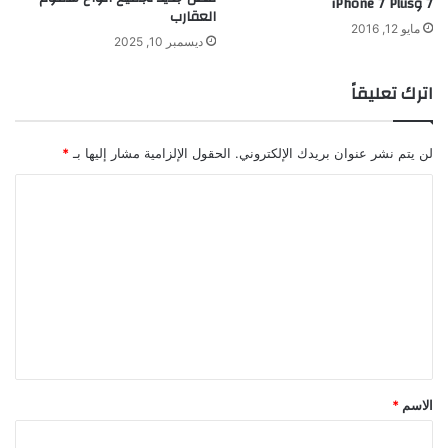
7 وiPhone 7 Plus
ا
العقارب
مايو 12, 2016
ل
ديسمبر 10, 2025
ف
ل
اترك تعليقاً
ك
ي
ة
لن يتم نشر عنوان بريدك الإلكتروني.
الحقول الإلزامية مشار إليها بـ
*
ا
ل
ت
ع
ل
ي
ق
*
الاسم
*