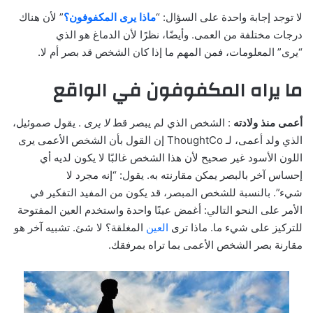
لا توجد إجابة واحدة على السؤال: “
ماذا يرى المكفوفون؟
” لأن هناك
درجات مختلفة من العمى. وأيضًا، نظرًا لأن الدماغ هو الذي
“يرى” المعلومات، فمن المهم ما إذا كان الشخص قد بصر أم لا.
ما يراه المكفوفون في الواقع
أعمى منذ ولادته
: الشخص الذي لم يبصر قط
لا يرى
. يقول صموئيل،
الذي ولد أعمى، لـ ThoughtCo إن القول بأن الشخص الأعمى يرى
اللون الأسود غير صحيح لأن هذا الشخص غالبًا لا يكون لديه أي
إحساس آخر بالبصر يمكن مقارنته به. يقول: “إنه مجرد لا
شيء”. بالنسبة للشخص المبصر، قد يكون من المفيد التفكير في
الأمر على النحو التالي: أغمض عينًا واحدة واستخدم العين المفتوحة
للتركيز على شيء ما. ماذا ترى
العين
المغلقة؟ لا شئ. تشبيه آخر هو
مقارنة بصر الشخص الأعمى بما تراه بمرفقك.