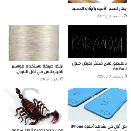
و
ض
جهاز لمحو الأمية بالإثارة الحسية
ع
“
ديسمبر 10, 2025
ل
ا
و
ل
م
ش
ا
ل
ل
ل
أ
ا
غ
ل
ذ
ر
بالفيديو..علاج مبتكر لمرض جنون
ابتكار طريقة لاستخدام مواسير
ي
ع
العظمة
الفيبرجلاس في نقل البترول.
ة
ا
ديسمبر 10, 2025
و
يناير 5, 2009
ش
ا
”
ل
ك
ي
م
ي
ا
كن أول من يشاهد أجهزة iPhone
ء
مصل جديد لجميع أنواع سموم