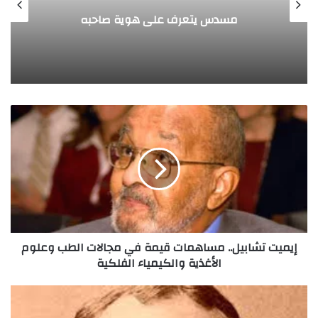
طفل مصري يخرج قصاصات الورق من أنفه
وفمه
إ
ي
م
ي
ت
ت
ش
ا
ب
إيميت تشابيل.. مساهمات قيمة في مجالات الطب وعلوم
ي
الأغذية والكيمياء الفلكية
ل
.
.
ج
م
ي