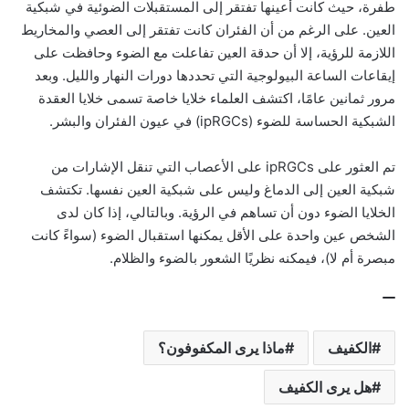
طفرة، حيث كانت أعينها تفتقر إلى المستقبلات الضوئية في شبكية
العين. على الرغم من أن الفئران كانت تفتقر إلى العصي والمخاريط
اللازمة للرؤية، إلا أن حدقة العين تفاعلت مع الضوء وحافظت على
إيقاعات الساعة البيولوجية التي تحددها دورات النهار والليل. وبعد
مرور ثمانين عامًا، اكتشف العلماء خلايا خاصة تسمى خلايا العقدة
الشبكية الحساسة للضوء (ipRGCs) في عيون الفئران والبشر.
تم العثور على ipRGCs على الأعصاب التي تنقل الإشارات من
شبكية العين إلى الدماغ وليس على شبكية العين نفسها. تكتشف
الخلايا الضوء دون أن تساهم في الرؤية. وبالتالي، إذا كان لدى
الشخص عين واحدة على الأقل يمكنها استقبال الضوء (سواءً كانت
مبصرة أم لا)، فيمكنه نظريًا الشعور بالضوء والظلام.
الكفيف
ماذا يرى المكفوفون؟
هل يرى الكفيف