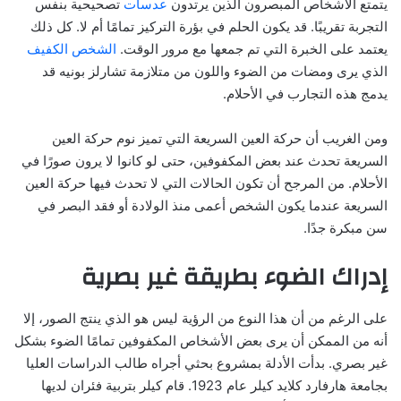
يتمتع الأشخاص المبصرون الذين يرتدون
عدسات
تصحيحية بنفس
التجربة تقريبًا. قد يكون الحلم في بؤرة التركيز تمامًا أم لا. كل ذلك
يعتمد على الخبرة التي تم جمعها مع مرور الوقت.
الشخص الكفيف
الذي يرى ومضات من الضوء واللون من متلازمة تشارلز بونيه قد
يدمج هذه التجارب في الأحلام.
ومن الغريب أن حركة العين السريعة التي تميز نوم حركة العين
السريعة تحدث عند بعض المكفوفين، حتى لو كانوا لا يرون صورًا في
الأحلام. من المرجح أن تكون الحالات التي لا تحدث فيها حركة العين
السريعة عندما يكون الشخص أعمى منذ الولادة أو فقد البصر في
سن مبكرة جدًا.
إدراك الضوء بطريقة غير بصرية
على الرغم من أن هذا النوع من الرؤية ليس هو الذي ينتج الصور، إلا
أنه من الممكن أن يرى بعض الأشخاص المكفوفين تمامًا الضوء بشكل
غير بصري. بدأت الأدلة بمشروع بحثي أجراه طالب الدراسات العليا
بجامعة هارفارد كلايد كيلر عام 1923. قام كيلر بتربية فئران لديها