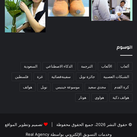
الوسوم
ألعاب
الألعاب
الترجمة
الذكاء الاصطناعي
السعودية
الشبكات العصبية
جائزة نوبل
سفينةفضائية
غزة
فلسطين
كرة القدم
مجدي سعيد
موسوعة جينيس
نوبل
هواتف
هواتف ذكية
هواوي
هونار
© حقوق النشر 2026، جميع الحقوق محفوظة |
تصميم وتطوير المواقع
وخدمات التسويق الإلكتروني بواسطة Real Agency