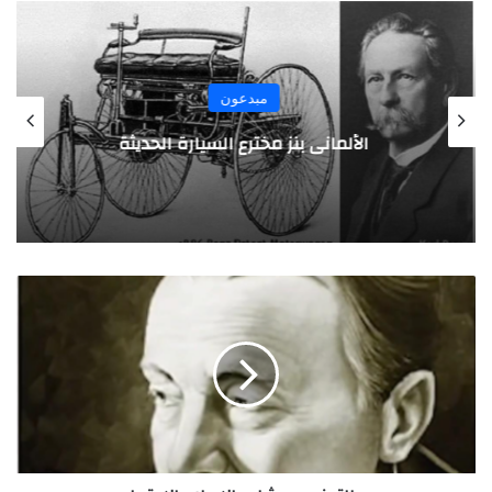
مبدعون
الألماني بنز مخترع السيارة الحديثة
ب
ي
ر
م
ا
ل
ت
و
ن