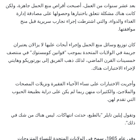
بعد عشر سنوات من العمل، أصبحت أقراص منع الحمل جاهزة، ولكن
كانت هناك مشكلة تتعلق باختبارها وحصولها على مصادقة إدارة
الغذاء والدواء، والتي اشترطت إجراء تجارب سريرية قبل منح
موافقتها.
كان توزيع وسائل منع الحمل وإجراء أبحاث عليها لا يزالان يعتبران
جريمة في الولايات المتحدة بموجب “قوانين كومستوك” في منتصف
خمسينات القرن الماضي، لذلك ذهب الفريق إلى بورتوريكو وهايتي
لإجراء الاختبارات هناك.
وأجريت الاختبارات على نساء الأحياء الفقيرة ونزيلات المصحات
والملاجئ، والكثيرات منهن ربما لم يكن على دراية بطبيعة الحبوب
التي تقدم لهن.
وتقول إيلين تايلر “بالطبع، حدثت انتهاكات. ليس هناك من شك في
ذلك”.
وفي عام 1965، سمح في الولايات المتحدة للنساء المتزوجات