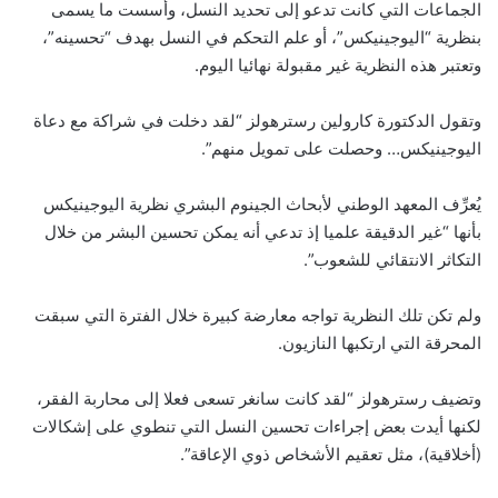
الجماعات التي كانت تدعو إلى تحديد النسل، وأسست ما يسمى
بنظرية “اليوجينيكس”، أو علم التحكم في النسل بهدف “تحسينه”،
وتعتبر هذه النظرية غير مقبولة نهائيا اليوم.
وتقول الدكتورة كارولين رسترهولز “لقد دخلت في شراكة مع دعاة
اليوجينيكس… وحصلت على تمويل منهم”.
يُعرِّف المعهد الوطني لأبحاث الجينوم البشري نظرية اليوجينيكس
بأنها “غير الدقيقة علميا إذ تدعي أنه يمكن تحسين البشر من خلال
التكاثر الانتقائي للشعوب”.
ولم تكن تلك النظرية تواجه معارضة كبيرة خلال الفترة التي سبقت
المحرقة التي ارتكبها النازيون.
وتضيف رسترهولز “لقد كانت سانغر تسعى فعلا إلى محاربة الفقر،
لكنها أيدت بعض إجراءات تحسين النسل التي تنطوي على إشكالات
(أخلاقية)، مثل تعقيم الأشخاص ذوي الإعاقة”.