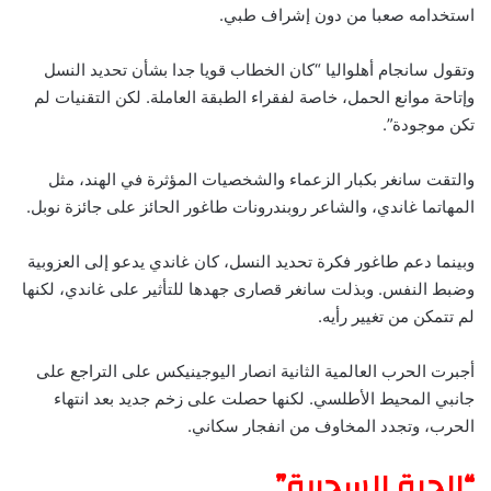
استخدامه صعبا من دون إشراف طبي.
وتقول سانجام أهلواليا “كان الخطاب قويا جدا بشأن تحديد النسل
وإتاحة موانع الحمل، خاصة لفقراء الطبقة العاملة. لكن التقنيات لم
تكن موجودة”.
والتقت سانغر بكبار الزعماء والشخصيات المؤثرة في الهند، مثل
المهاتما غاندي، والشاعر روبندرونات طاغور الحائز على جائزة نوبل.
وبينما دعم طاغور فكرة تحديد النسل، كان غاندي يدعو إلى العزوبية
وضبط النفس. وبذلت سانغر قصارى جهدها للتأثير على غاندي، لكنها
لم تتمكن من تغيير رأيه.
أجبرت الحرب العالمية الثانية انصار اليوجينيكس على التراجع على
جانبي المحيط الأطلسي. لكنها حصلت على زخم جديد بعد انتهاء
الحرب، وتجدد المخاوف من انفجار سكاني.
“الحبة السحرية”