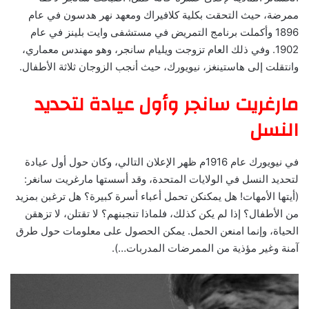
ممرضة، حيث التحقت بكلية كلافيراك ومعهد نهر هدسون في عام
1896 وأكملت برنامج التمريض في مستشفى وايت بلينز في عام
1902. وفي ذلك العام تزوجت ويليام سانجر، وهو مهندس معماري،
وانتقلت إلى هاستينغز، نيويورك، حيث أنجب الزوجان ثلاثة الأطفال.
مارغريت سانجر وأول عيادة لتحديد
النسل
في نيويورك عام 1916م ظهر الإعلان التالي، وكان حول أول عيادة
لتحديد النسل في الولايات المتحدة، وقد أسستها مارغريت سانغر:
(أيتها الأمهات! هل يمكنكن تحمل أعباء أسرة كبيرة؟ هل ترغبن بمزيد
من الأطفال؟ إذا لم يكن كذلك، فلماذا تنجبنهم؟ لا تقتلن، لا تزهقن
الحياة، وإنما امنعن الحمل. يمكن الحصول على معلومات حول طرق
آمنة وغير مؤذية من الممرضات المدربات…).