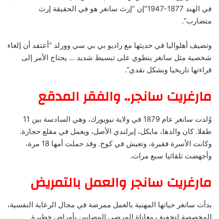
في الهند 1877-1947″إن “إرث سانغر هو في الحقيقة إرث
متضارب”.
وتضيف أهلواليا في حديثها مع راديو بي بي سي وورلد “أعتقد أن إلغاء
شخصية مثل سانغر ينطوي على تبسيط شديد … يحتاج الأمر إلى
قراءتها تاريخيا وبشكل نقدي”.
مارغريت سانجر.. والفقر المدقع
وُلدت سانغر عام 1879 في ولاية نيويورك، وهي السادسة بين 11
طفلا. كان والدها، مايكل، إيرلندي الأصل، ويعمل في مقلع حجارة.
وكانت الأسرة فقيرة، وتعيش في كوخ. وقد حملت أمها 18 مرة،
وأجهضت تلقائيا سبع مرات.
مارغريت سانجر والعمل بالتمريض
بدأت سانغر حياتها المهنية بالعمل ممرضة في مجال الرعاية النفسية،
المخصصة لتخفيف معاناة المرضى المصابين بأمراض خطيرة