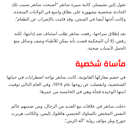
تقول إلين تشيسلر، كاتبة سيرة سانغر “أصبحت سانغر بسبب تلك
الحادثة شخصية مشهورة على نطاق واسع في الولايات المتحدة.
وكانت أختها أيضا في السجن، وقد قامت بالإضراب عن الطعام”.
بعد إطلاق سراحها، رفعت سانغر طلب اسئناف ضد إدانتها، لكنه
رفض، إلا أن المحكمة قضت بأنه يمكن للأطباء وصف وسائل منع
الحمل لأسباب صحية.
مأساة شخصية
في خضم معاركها القانونية، كانت سانغر تواجه اضطرابات في حياتها
الشخصية، وانفصلت عن زوجها عام 1914، وفي العام التالي توفيت
ابنتها الوحيدة فجأة وهي في الخامسة من عمرها.
دخلت سانغر في علاقات مع العديد من الرجال، ومن ضمنهم عالم
النفس المختص بالسلوك الجنسي هافلوك إليس، والكاتب هربرت
جورج ويلز مؤلف رواية “آلة الزمن”.