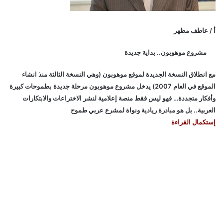
أ / عاطف مظهر
مشروع موهوبون.. بداية جديدة
مع انطلاق النسخة الجديدة لموقع موهوبون (وهي النسخة الثالثة منذ انشاء
الموقع في العام 2007) يدخل مشروع موهوبون مرحلة جديدة بطموحات كبيرة
وأفكار متجددة… فهو ليس فقط منصة إعلامية لنشر الاختراعات والابتكارات
العربية.. بل هو مبادرة ريادية ونواة لمشرع عربي طموح
إستكمال القراءة