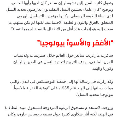
وتقول كاتبة السير إلين تشيسلر إن سانغر كان لديها رأيها الخاص،
وتوضح “كان علماء تحسين النسل التقليديون يعارضون تحديد النسل
لدى نساء الطبقة الوسطى. وكانوا مهتمين بالتسلسل الهرمي
المتعلق بالعرق واللون والطبقة الاجتماعية. لكنها لم تكن مثلهم. ما
سعت إليه هو إنجاب عدد أقل من الأطفال بالنسبة لجميع النساء”.
“الأفقر والأسوأ بيولوجيا”
سافرت مارغريت سانغر حول العالم خلال عشرينيات وثلاثينيات
القرن الماضي، بهدف الترويج لتحديد النسل في الصين واليابان
وكوريا والهند.
وقد ركزت في رسالة لها إلى جمعية اليوجينيكس في لندن، والتي
مولت رحلتها إلى الهند عام 1935، على “توعية الفقراء والأسوأ
بيولوجيا بتحديد النسل”.
وروجت لاستخدام مسحوق الرغوة المزدوجة (مسحوق مبيد النطاف)
في الهند، لكنه أثار شكاوى كثيرة حول تسببه بإحساس حارق، وكان