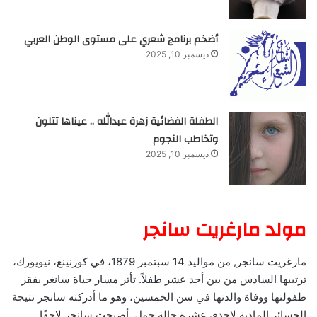
أضخم برنامج شعري على مستوى الوطن العربي
ديسمبر 10, 2025
الطفلة الفضائية زهرة عبدالله .. عيناها تتلون
وتخاطب النجوم
ديسمبر 10, 2025
مولد مارغريت سانجر
مارغريت سانجر, من مواليد 14 سبتمبر 1879، في كورنينغ، نيويورك،
ترتيبها السادس من بين أحد عشر طفلاً. تأثر مسار حياة سانغر بفقر
طفولتها ووفاة والدتها في سن الخمسين، وهو ما أدركته سانجر نتيجة
الخسائر المادية لإحدى عشرة حالة حمل. أصبحت سانجر لاحقًا