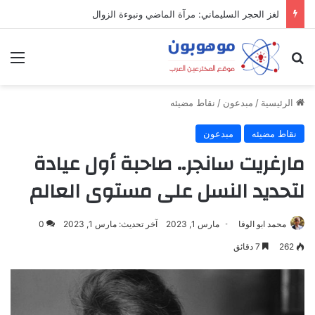
ميدل إيست: منظومة رقمية متكاملة تعيد تعريف التجارة والعمل والتواصل في مكان واحد
بحث عن
الق
الرئيسية
/
مبدعون
/
نقاط مضيئه
نقاط مضيئه
مبدعون
مارغريت سانجر.. صاحبة أول عيادة
لتحديد النسل على مستوى العالم
محمد ابو الوفا
مارس 1, 2023
آخر تحديث: مارس 1, 2023
0
262
7 دقائق