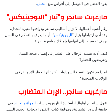
يعود الفضل في التوصل إلى أقراص منع
الحمل
.
مارغريت سانجر و”تيار “اليوجينيكس”
رغم أهمية أعمالها، لا تزال أساليب سانغر ودوافعها مثيرة للجدل،
وقد أدى ارتباطها بتيار “
اليوجينيكس
“، أو ما يعرف بالتحكم في النسل
بهدف تحسينه، إلى اتهامها بإمتلاك دوافع عنصرية.
كيف أدت هيمنة الرجال على الطب إلى إهمال صحة النساء
وتعريضهن للخطر؟
لماذا قد تكون النساء السوداوات أكثر تأثرا بحظر الإجهاض في
الولايات المتحدة؟
مارغريت سانجر.. الإرث المتضارب
تقول سانجام أهلواليا، أستاذة التاريخ ودراسات
المرأة والجندر
في
جامعة أريزونا الشمالية، ومؤلفة كتاب “القيود الإنجابية: تحديد النسل