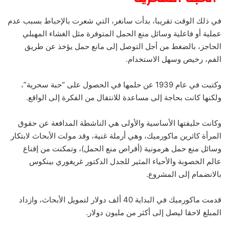
في ذلك الوقت تقريبا، بدأت سانغر، التي شعرت بالإحباط بسبب عدم
عملية أو فاعلية وسائل منع الحمل المتوفرة مثل الغشاء المهبلي
الحاجز، بالضغط من أجل التوصل إلى مانع حمل يؤخذ عن طريق
الفم، رخيص وسهل الاستخدام.
وكتبت في عام 1939 عن حلمها في الحصول على “حبة سحرية”،
ولكنها كانت بحاجة إلى مساعدة للانتقال من الفكرة إلى الواقع.
وكانت حليفتها الأساسية والأولى هي الناشطة المدافعة عن حقوق
المرأة كاثرين ماكورميك، وهي أرملة غنية، وقد مولت الأبحاث لابتكار
وسائل منع حمل هرمونية (أقراص منع الحمل)، وتمكنت من إقناع
عالم الخصوبة والأحياء المثير للجدل الدكتور غريغوري بينكوس
بالانضمام إلى المشروع.
قدمت ماكورميك في البداية 40 ألف دولار لتمويل الأبحاث، وازداد
المبلغ لاحقا ليصل إلى أكثر من مليون دولار.