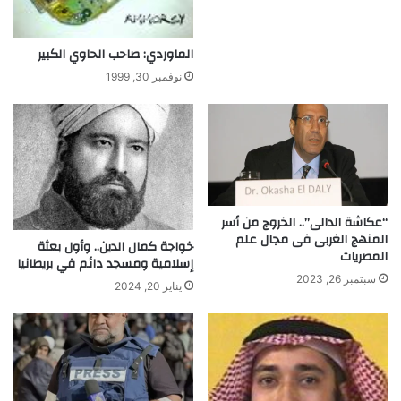
ع
ي
ي
ف
الماوردي: صاحب الحاوي الكبير
و
ا
نوفمبر 30, 1999
ئ
د
ل
ل
ت
د
خ
“عكاشة الدالى”.. الخروج من أسر
ي
المنهج الغربى فى مجال علم
ن
خواجة كمال الدين.. وأول بعثة
المصريات
إسلامية ومسجد دائم في بريطانيا
؟
سبتمبر 26, 2023
يناير 20, 2024