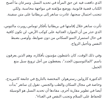
الذي دافعت فيه عن حق المرأة في تحديد النسل. وسرعان ما أصبح
الكتاب قضية قانونية، ووضع مؤلفته في مواجهة محاسبة. ولكي
تتجنب احتمال سجنها، غادرت سانغر إلى بريطانيا على متن سفينة.
تأثرت سانغر خلال إقامتها في بريطانيا بأفكار توماس روبرت مالتوس،
الذي حذر من أن الموارد الغذائية على كوكب الأرض، لن تكون كافية
في حال استمرار النمو السكاني من دون ضوابط، وأوصى بضبط
النفس وتأجيل الزواج.
وفي ذلك الوقت، كان ناشطون مؤمنون بأفكاره، وهم الذين يعرفون
باسم “المالتوسيون الجدد”، يضغطون من أجل ترويج سبل منع
الحمل.
الدكتورة كارولين رسترهولز، المختصة بالتاريخ في جامعة كامبريدج،
وخاصة في مجال السكان والطب والجنس، تقول إن سانغر “بدأت
أيضا في تطوير مقاربة أخرى، مفادها أن تحديد النسل هو الوسيلة
للحفاظ على السلام وتجنب النقص في الغذاء”.