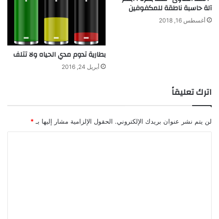
ا
ت
آلة حاسبة ناطقة للمكفوفين
ل
خ
أغسطس 16, 2018
ي
ز
و
ي
م
ن
بطارية تدوم مدي الحياه ولا تتلف
ا
ل
أبريل 24, 2016
ب
ي
اترك تعليقاً
ا
ن
ا
لن يتم نشر عنوان بريدك الإلكتروني.
الحقول الإلزامية مشار إليها بـ
*
ت
ا
ل
ت
ع
ل
ي