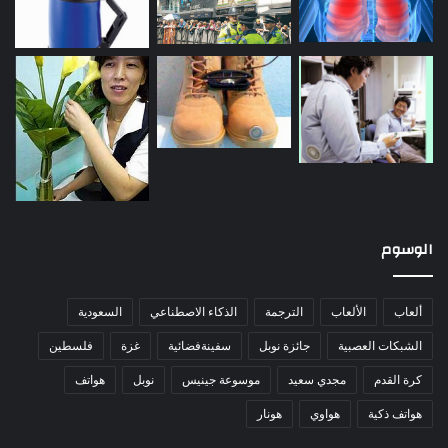
الوسوم
ألعاب
الألعاب
الترجمة
الذكاء الاصطناعي
السعودية
الشبكات العصبية
جائزة نوبل
سفينةفضائية
غزة
فلسطين
كرة القدم
مجدي سعيد
موسوعة جينيس
نوبل
هواتف
هواتف ذكية
هواوي
هونار