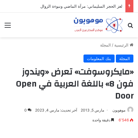
لغز الحجر السليماني: مرآة الماضي ونبوءة الزوال
بحث عن
الق
الرئيسية
/
المجلة
المجلة
بنك المعلومات
«مايكروسوفت» تعرض «ويندوز
فون 8» باللغة العربية في Open
Door
موهوبون
مارس 5, 2013
آخر تحديث: مارس 4, 2023
0
6٬546
دقيقة واحدة