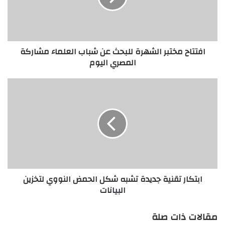
ح
م
خ
ت
افتتاح مختبر الشهرة للبحث عن شباب العلماء مشاركة
ب
المصري اليوم
ر
ا
ل
ا
ش
ب
ه
ت
ر
ك
ة
ا
ل
ر
ل
ت
ب
ق
ح
ن
ابتكار تقنية جديدة تشبه شكل الحمض النووي لتخزين
ث
ي
البيانات
ع
ة
ن
ج
ش
د
مقالات ذات صلة
ب
ي