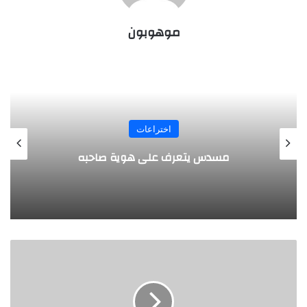
موهوبون
اختراعات
طفل مصري يخرج
يتعرف على هوية صاحبه
ا
ف
ت
ت
ا