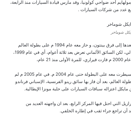
ة هورت هيرمولهايم أحد ضواحي كولونيا، وقد مارس قيادة السيارات منذ الرابعة،
يكل شوماخر
في عام 1991 م انضم شوماخر إلى فريق جوردن، ثم انتقل بعدها إلى فرق بينتون، و حاز معه عام 1994 م على بطولة العالم
للفورملا 1. وفي عام 1996 م، انتقل إلى فريق فيراري الإيطالي، لكن السائق الألماني تعرض بعد ثلاثة أعوام، أي في عام 1999،
2 عام،
وللمرة الثالثة بالنسبة لشوماخر ببطولة العالم للفورملا 1، وسيطرت معه على البطولة حتى عام 2004 م. في عام 2005 م لم
لة العالم، بعد أن فاز بها سائق رينو الفرنسية، الإسباني فرناندو
انترلاغوس، في البرازيل التي احتل فيها المركز الرابع، بعد ان واجهته العديد من
د أن تراجع جراء ثقب في إطاره الخلفي.