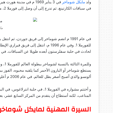
ولد
مايكل شوماخر
في 3 يناير 1969 م في مدين
في سباقات الكارتينغ، ثم تدرج إلى أن وصل إلى فورملا 2، مع عدد من شركات السيارات .
ما
لحادث في حلبة سفلرستون أبعده طويلا عن السباقات. في عام 2000 م فازت فيراري، للمرة الأولى منذ 1
يستطع شوماخر أو البارون الأحمر كما يلقبه محبوه، الفوز ببطو
ألونسو والذي أصبح أصغر بطل للعالم. في عام 2006 م أعلن مايكل اعتزاله سباقات السيارات على حلبة مونزا الإيطالية.
و أختتم مشواره في الفورملا 1، في حلبة 
المتاعب، لكنه أستطاع أن يتقدم من المركز السابع عشر، بع
السيرة المهنية لمايكل شوماخر