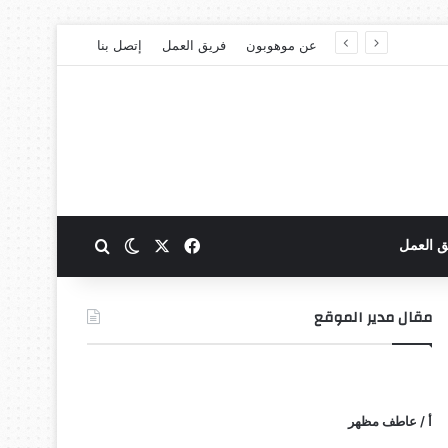
عن موهوبون
فريق العمل
إتصل بنا
‫X
فيسبوك
بحث عن
الوضع المظلم
ق العمل
مقال مدير الموقع
أ / عاطف مظهر