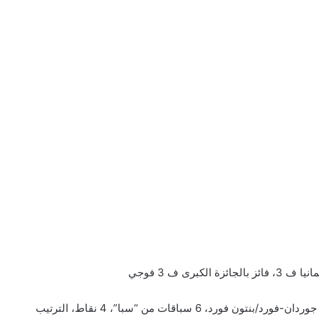
1991 ‎WSPC/Sauber Mercedes‎‏، ‏‎ DTM‎‏ نوريسرينغ؛ ف ‏‏1 جوردان-فورد/بنتون فورد، 6 سباقات من “سبا”، 4 ‏نقاط، الترتيب