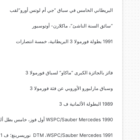
البريطاني الخامس في سباق “جي أم لوتس أورو”لقب
“سائق السنة الناشئ”، ماكلارن- أوتوسبور
1991 بطولة فورمولا 3 البريطانية، خمسة انتصارات
فائز بالجائزة الكبرى “ماكاو” لسباق فورمولا 3
وسباق مارلبورو الأوروبي عن فئة فورمولا 3
1989 البطولة الألمانية ف 3‏
1990 ‎WSPC/Sauber Mercedes‎‏ أول فوز، خامس بطل ألمانيا ف 3، فائز بالجائزة الكبرى ف 3 فوجي ‏