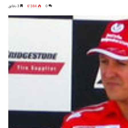
0
6٬384
3 دقائق