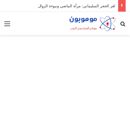
لغز الحجر السليماني: مرآة الماضي ونبوءة الزوال
بحث عن
الق