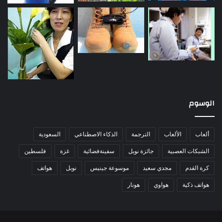
الوسوم
ألعاب
الألعاب
الترجمة
الذكاء الاصطناعي
السعودية
الشبكات العصبية
جائزة نوبل
سفينةفضائية
غزة
فلسطين
كرة القدم
مجدي سعيد
موسوعة جينيس
نوبل
هواتف
هواتف ذكية
هواوي
هونار