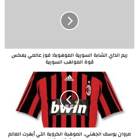
ي
م
ا
ل
د
ا
ي
ا
ريم الداي الشابة السورية الموهوبة: فوز عالمي يعكس
ل
قوة المواهب السورية
ش
ا
ب
م
ة
ر
ا
و
ل
ا
س
ن
و
ي
ر
و
ي
س
ة
ف
مروان يوسف الجهني.. الموهبة الكروية التي أبهرت العالم
ا
ا