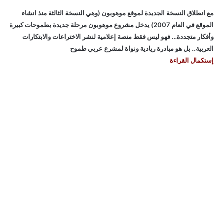
ا
مع انطلاق النسخة الجديدة لموقع موهوبون (وهي النسخة الثالثة منذ انشاء
ل
الموقع في العام 2007) يدخل مشروع موهوبون مرحلة جديدة بطموحات كبيرة
ث
ة
وأفكار متجددة… فهو ليس فقط منصة إعلامية لنشر الاختراعات والابتكارات
ع
العربية.. بل هو مبادرة ريادية ونواة لمشرع عربي طموح
ش
إستكمال القراءة
ر
ة