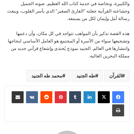
والكبيرة، وبخاصة في خدمة كتاب الله العظيم. صوته الجميل
وجشاعته القرآنية جعلته “القارئ الصغير” الذي يأسر القلوب، ويبعث
رسالة أمل وإيمان لكل من يسمعه.
هذه القصة تذكير بأن المواهب تتواجد في كل مكان، وأن دعمها
وتشجيعها سواء من الأسرة أو المجتمع هو العامل الأساسي لنجاحها
وانتشارها في العالم. الجنيد نموذج يُحتذى وإشعاع قرآني جديد من
مملكة البحرين الغالية.
القرآن
طه الجنيد
محمد طه الجنيد
لينكدإن
‏Tumblr
بينتيريست
‏Reddit
‏VKontakte
مشاركة عبر البريد
طباعة