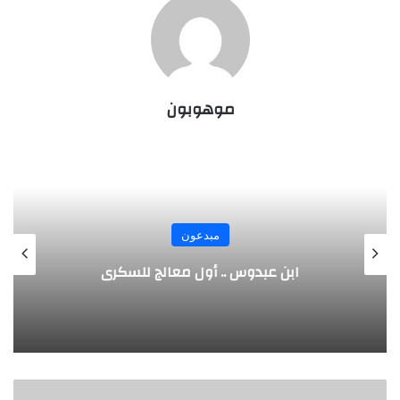
موهوبون
مبدعون
الألماني بنز مخترع السيارة الحديثة
ر