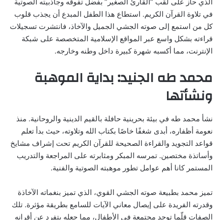
الذي حاز على لقب “القارئ الصغير” بفضل تفوقه وجاذبيته الصوتية
في تلاوة القرآن الكريم. استطاع هذا الطفل المبدع أن يجذب قلوب
كل من استمع إلى صوته الجشي الجميل والآخاذ، فانتشرت تسجيلات
قراءته بشكل واسع عبر المواقع الإسلامية المتخصصة على شبكة
الإنترنت، مما أكسبه شهرة كبيرة داخل وطنه وخارجه.
محمد طه الجنيد: بداية الموهبة
ونشأتها
نشأ محمد طه في بيئة بحرينية حافلة بالقيم الدينية والروحانية. منذ
نعومة أظفاره، أبدى شغفًا خاصًا بكتاب الله وتلاوته، حيث بدأ تعلم
قواعد التجويد والقراءة الصحيحة للقرآن الكريم تحت إشراف مشايخ
وأساتذة مختصين. تمرسه المبكر ومثابرته على المراجعة والتدريب
المستمر كانا أهم عوامل تطور موهبته الصوتية والفنية.
تميز محمد بطبيعة صوته الجشي القوي، الذي تميز بنغماته الآخاذة
وقدرته الفريدة على إيصال معاني الآيات للسامع بطريقة مؤثرة. تلك
الصفات قلّما توجد مجتمعة في الأطفال، مما جعله يتفرد عن أقرانه