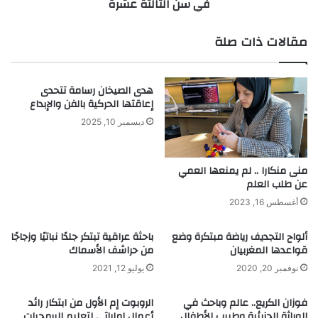
في سن الثالثة عشرة
ل
ل
م
ج
و
ه
مقالات ذات صلة
ه
ن
و
ي
ب
.
هدى الصيخان رسامة تتحدى
ة
.
إعاقتها الحركية بالفن والإبداع
:
ا
ف
ل
ديسمبر 10, 2025
و
م
ز
و
ع
ه
منى منكارا .. لم يمنعها العمي
ا
ب
عن طلب العلم
ل
ة
أغسطس 16, 2023
م
ا
ي
ل
ألواح التجديف رياضة مبتكرة وضع
باحثة عراقية تبتكر جلدًا نباتيًا وزجاجًا
ي
ك
قواعدها المغربيان
من حراشف الأسماك
ع
ر
نوفمبر 20, 2020
يوليو 12, 2021
ك
و
س
ي
ق
فوزان الكريع.. عالم وباحث في
الروبوت إم الأول من ابتكار رائد
ة
الوراثة الجزيئية وطبيب الأطفال
أعمال إماراتي لتعليم البرمجيات
و
ا