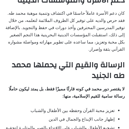
دعم الأسرة والمؤسسات الدينية
كان دعم الأسرة عاملاً حاسمًا في اكتشاف وتنمية موهبة محمد طه.
فقد حرص والديه على توفير كل الظروف الملائمة لتعلمه، من خلال
توفير المدرسين المحترفين وأخذ دورات في حفظ والتجويد. بالإضافة
إلى ذلك، استقبلت المؤسسات الدينية البحرينية هذا النجم الصغير
بكل محبة وتعزيز، مما ساعده على تطوير مهاراته ومواصلة مشواره
القرآني بثقة وإصرار.
الرسالة والقيم التي يحملها محمد
طه الجنيد
لا يقتصر دور محمد في كونه قارئًا مميزًا فقط، بل يمتد ليكون حاملًا
رسالة سامية للقيم الإسلامية، منها:
تعزيز محبة القرآن وحفظه بين الأطفال والشباب
إظهار جانب الإبداع والجمال في الدين
تشجيع الأطفال والشباب على الاقتداء بالصبر والمثابرة لتحقيق