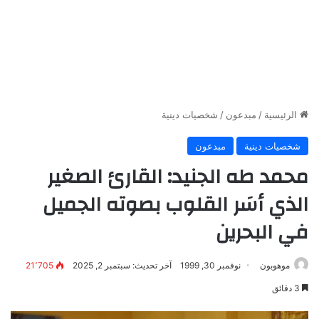
الرئيسية
/
مبدعون
/
شخصيات دينية
شخصيات دينية
مبدعون
محمد طه الجنيد: القارئ الصغير
الذي أسَر القلوب بصوته الجميل
في البحرين
موهوبون
نوفمبر 30, 1999
آخر تحديث: سبتمبر 2, 2025
21٬705
3 دقائق