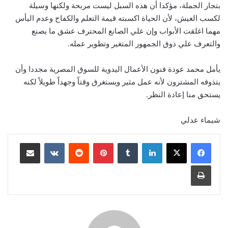
بتجار الجملة، مؤكدا أن هذه السبل ليست مربحة ولكنها وسيلة
لكسب العيش، لأن الحياة اكسبته قيمة التعلم والكفاح وعدم اليأس
مهما اغلقت الأبواب وإن علي الصانع المحترف عشق ما يصنع
والتعرف علي ذوق الجمهور المتغير وتطوير عمله.
يأمل محمد عودة فنون الأعمال اليدوية للسوق المصرية مجددا وأن
يتذوقه المشترون لأنه عمل مثير ويستغرق وقتاً وجهداً طويلاً لكنه
يستحق منا إعادة النظر.
شيماء عدلي
لينكدإن
‏Tumblr
بينتيريست
‏Reddit
‏VKontakte
مشاركة عبر البريد
طباعة