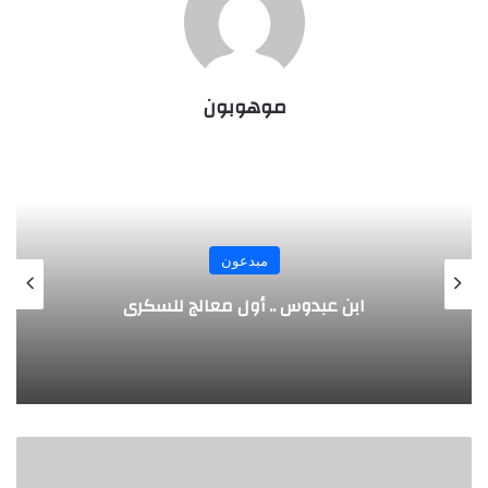
موهوبون
مبدعون
الألماني بنز مخترع السيارة الحديثة
ل
ي