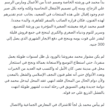
بدأ محمد في ورشته الخاصة وصمم عدداً من الأعمال ومارس الرسم
علي الزجاج، ومنه إلي تصميم الأشغال النحاسية ولكنه واجه بكل صبر
عدم وجود إقبال علي هذه المنتجات في الصعيد، بجانب عدم تقديرهم
لهذه الفنون، فكان قراره الصائب بالسفر للقاهرة، والبدء مجددا.
قسم محمد غرفة معيشته الصغيرة المؤجرة بين ورشة للتصنيع،
وسرير للنوم ودنياه الصغري والكبري لينجح في جمع قروش قليلة
ليقدر علي قوت يومه وينجح في دفع الايجار الشهري الذي يصل إلي
300 جنيه.
لم يكن مشوار محمد مفروشا بالورود بل ظل لسنوات طويلة يعمل
منفردا، حتي استطاع التوسع والاستعانة بعمالة ونجح في استئجار
محل في مدينة نصر، كان الأمل له واكتسب فيه العديد من الخبرات
وتعدد الأذواق حتي أنه تعلم فنون النجف الإسلامي والشغل بالمعدن
ولأن دوام الحال من المحال فلقد انتهي عقد المحل ليدخل محمد في
دوامة جديدة وهي التسويق في رحلة امتدت لشهور طويلة انتهت
بالفشل الذريع علي حد قوله.
لم ييأس محمد بل لجأ للاشتراك في المعارض الجماعية والاتصال