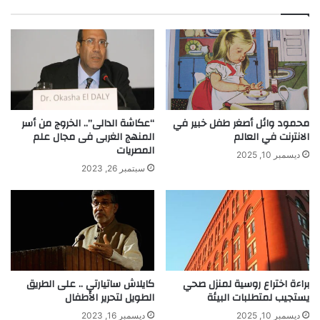
ع
ل
ن
ت
ه
م
ا
خ
ل
ف
ا
ت
محمود وائل أصغر طفل خبير في
“عكاشة الدالى”.. الخروج من أسر
الانترنت في العالم
المنهج الغربى فى مجال علم
ا
المصريات
ل
ديسمبر 10, 2025
ب
سبتمبر 26, 2023
ل
ا
س
ت
ي
ك
ل
براءة اختراع روسية لمنزل صحي
كايلاش ساتيارتي .. على الطريق
ت
يستجيب لمتطلبات البيئة
الطويل لتحرير الأطفال
م
ا
ديسمبر 10, 2025
ديسمبر 16, 2023