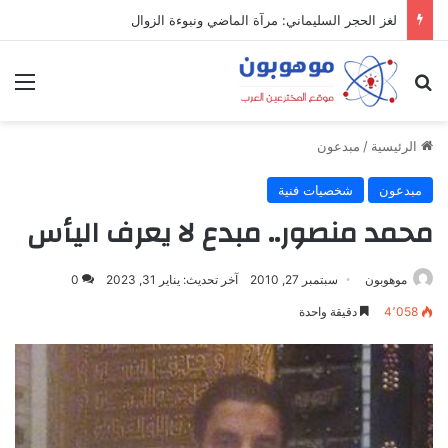
لغز الحجر السليماني: مرآة الماضي ونبوءة الزوال
بحث عن
الق
الرئيسية
/
مبدعون
مبدعون
شخصيات فنية
محمد منصور.. مبدع لا يعرف اليأس
موهوبون
سبتمبر 27, 2010
آخر تحديث: يناير 31, 2023
0
4٬058
دقيقة واحدة