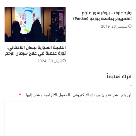
ث
ي
وليد عارف .. بروفيسور علوم
ل
الكمبيوتر بجامعة بوردو (Purdue)
ف
سبتمبر 26, 2019
ر
ع
و
الطبيبة السورية بيسان اللاذقاني:
ن
ثورة علمية في علاج سرطان الرحم
ي
أبريل 30, 2024
ة
اترك تعليقاً
لن يتم نشر عنوان بريدك الإلكتروني.
الحقول الإلزامية مشار إليها بـ
*
ا
ل
ت
ع