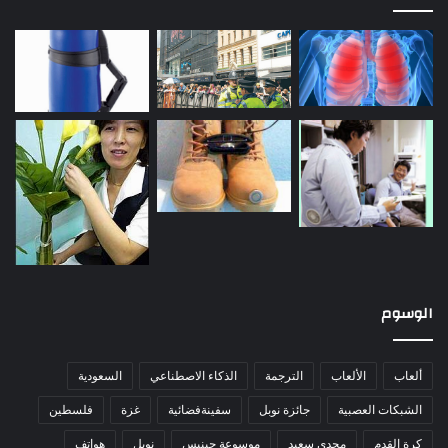
الوسوم
ألعاب
الألعاب
الترجمة
الذكاء الاصطناعي
السعودية
الشبكات العصبية
جائزة نوبل
سفينةفضائية
غزة
فلسطين
كرة القدم
مجدي سعيد
موسوعة جينيس
نوبل
هواتف