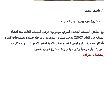
أ / عاطف مظهر
مشروع موهوبون.. بداية جديدة
مع انطلاق النسخة الجديدة لموقع موهوبون (وهي النسخة الثالثة منذ انشاء
الموقع في العام 2007) يدخل مشروع موهوبون مرحلة جديدة بطموحات كبيرة
وأفكار متجددة… فهو ليس فقط منصة إعلامية لنشر الاختراعات والابتكارات
العربية.. بل هو مبادرة ريادية ونواة لمشرع عربي طموح
إستكمال القراءة