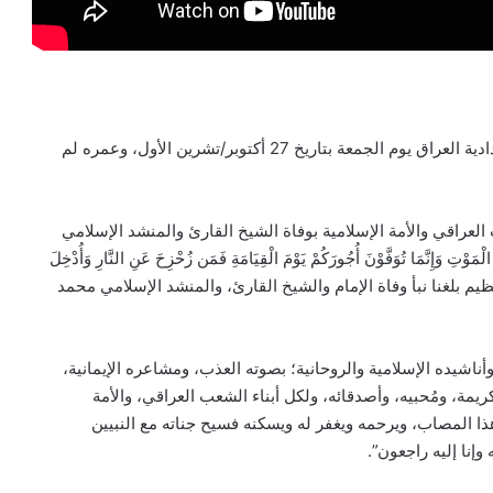
إثر إصابته بنوبة قلبية توفي محمد العزاوي في العاصمة البغدادية العراق يوم الجمعة بتاريخ 27 أكتوبر/تشرين الأول، وعمره لم
 العراقي والأمة الإسلامية بوفاة الشيخ القارئ والمنشد الإسلامي
َّمَا تُوَفَّوْنَ أُجُورَكُمْ يَوْمَ الْقِيَامَةِ فَمَن زُحْزِحَ عَنِ النَّارِ وَأُدْخِلَ
ُورِ) صدق الله العظيم بلغنا نبأ وفاة الإمام والشيخ القارئ، والمنشد الإسلامي محمد
وأناشيده الإسلامية والروحانية؛ بصوته العذب، ومشاعره الإيمانية،
ريمة، ومُحبيه، وأصدقائه، ولكل أبناء الشعب العراقي، والأمة
 هذا المصاب، ويرحمه ويغفر له ويسكنه فسيح جناته مع النبيين
وإنا إليه راجعون”.