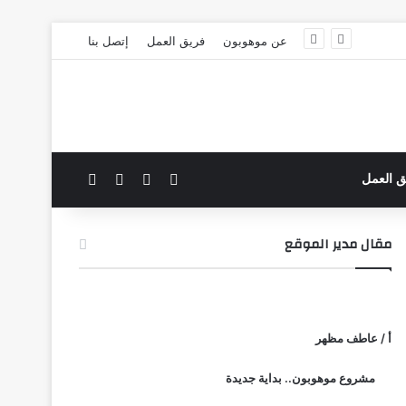
عن موهوبون
فريق العمل
إتصل بنا
‫X
فيسبوك
بحث عن
الوضع المظلم
ق العمل
مقال مدير الموقع
أ / عاطف مظهر
مشروع موهوبون.. بداية جديدة