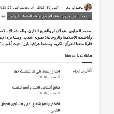
محمد ابو الوفا
أكتوبر 30, 2023
آخر تحديث: أكتوبر 29, 2023
محمد ناصر العزاوي .. منشد الرافدين وأستاذ المقامات العراقية
محمد العزاوي.. هو الإمام والشيخ القارئ، والمنشد الإسلامي،
وأناشيده الإسلامية والروحانية؛ بصوته العذب، ومشاعره الإيما
قارئا متقنا للقرآن الكريم ومنشدا عراقيا بارزا، حيث لُقّب ب
مقالات ذات صلة
اختراع إنسان آلي له عضلات حية
ديسمبر 10, 2025
صانع أقفاص الحجال أسير مهنته
ديسمبر 10, 2025
أضخم برنامج شعري على مستوى الوطن
العربي