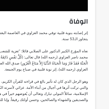
الوفاة
يتجاوز الـ53 سنة.
نعاه المؤرخ الكبير الدكتور على الصلابي قائلا: “تعزية للشعب
محمد ناصر العزاوي (رحمه الله) قال تعالى: (كُلُّ نَفْسٍ ذَائِقَةُ الْمَوْتِ وَإِن
الْجَنَّةَ فَقَدْ فَازَ وَمَا الْحَيَاةُ الدُّنْيَا إِلاَّ مَتَاعُ الْغُر
العزاوي (رحمه الله)، إثر نوبة قلبية في صباح يوم الجمعة.
وهو الرجل الذي كان له تأثير بالغ في قراءته للقرآن الكريم، 
والتي تركت أثرها في أجيال من أبناء الأمة. عزائي لأسرته الك
الإسلامية، سائلاً المولى تبارك وتعالى أن يُعوضهم خيراً في
والصديقين والشهداء والصالحين، وحسن أولئك رفيقاً. وإنا لله 