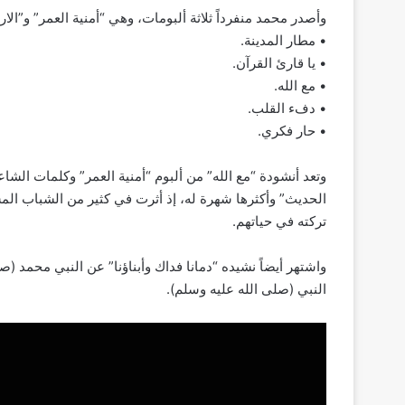
وأصدر محمد منفرداً ثلاثة ألبومات، وهي “أمنية العمر” و”الار
• مطار المدينة.
• يا قارئ القرآن.
• مع الله.
• دفء القلب.
• حار فكري.
وتعد أنشودة “مع الله” من ألبوم “أمنية العمر” وكلمات الش
الحديث” وأكثرها شهرة له، إذ أثرت في كثير من الشباب المسل
تركته في حياتهم.
واشتهر أيضاً نشيده “دمانا فداك وأبناؤنا” عن النبي محمد (ص
النبي (صلى الله عليه وسلم).