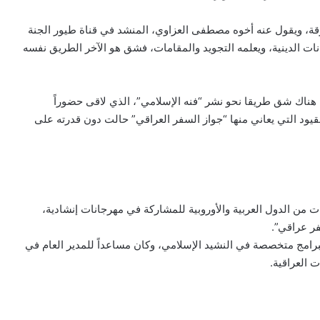
رقة، ويقول عنه أخوه مصطفى العزاوي، المنشد في قناة طيور الجنة
انات الدينية، ويعلمه التجويد والمقامات، فشق هو الآخر الطريق نفسه
قامة في الإمارات العربية المتحدة عام 1998، ومن هناك شق طريقا نحو نشر “فنه الإسلامي”، الذي لاقى حضوراً
لقيود التي يعاني منها “جواز السفر العراقي” حالت دون قدرته على
 من الدول العربية والأوروبية للمشاركة في مهرجانات إنشادية،
فر عراقي”.
برامج متخصصة في النشيد الإسلامي، وكان مساعداً للمدير العام في
 العراقية.