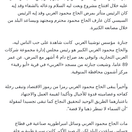
عليه خلال افتتاح مشروع وبعت ليه السلام ودعاله بالشفاء وقد إيه
كان الرئيس متأثر بمرض الحاج محمود العربي وقد إيه الرئيس
السيسي كان عارف الحاج محمود محترم ومجتهد وبيساعد البلد من
خلال مصانعه الكتيرة.
جنازة مؤسس توشيبا العربي كانت شاهدة على حب الناس ليه،
والحاج محمود العربي الكبير هو رئيس مجلس إدارة مجموعة شركات
العربي التجارية، واتوفي بعد صراع دام 4 أشهر مع المرض، عن عمر
89 عاما، وشيعت جنازته من مسجد «العربي» في قرية «أبو رقبة»
مركز أشمون محافظة المنوفية.
وأخيراً يبقى الحاج محمود العربي رمزا من رموز الاقتصاد وتبقى رحلة
كفاحه وعصاميته قدوة للأجيال وتأكيدا لقيمة العمل والاجتهاد
باعتبارهما الطريق الوحيد لتحقيق النجاح كما تبقى تجسيدا لمقولة
“أن السماء لا تمطر ذهبا ولا فضة”.
مات الحاج محمود العربي وسائل امبراطوريه صناعية في قطاع
حساس ساعدت البلد لكن الرصيد الأكبر كانت سيرة طيبة ورحلة