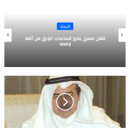
المجلة
طفل مصري يخرج قصاصات الورق من أنفه
وفمه
ر
ج
ل
ا
ل
أ
ع
م
ا