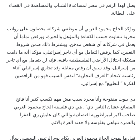
يصل لهذا الرقم في مصر لمساعدة الشباب والمساهمة في القضاء
على البطالة.
ويؤكد الحاج محمود العربي أن موظفي شركاته يحصلون على رواتب
مجزية تتفاوت حسب الكفاءة والمؤهل والخبرة، ويرفض تماما أن
يعمل في شركاته أي شخص مدخن، ويشترط ذلك ضمن شروط
التعيين، كما يرفض التعامل مع أي تاجر إسرائيلي، مؤكدا أنه ما دامت
مشكلة احتلال الأراضي الفلسطينية باقية، فإنه لن يتعامل مع أي تاجر
من إسرائيل، وقد سبق أن رفض مقابلة وفد تجاري إسرائيلي أثناء
رئاسته لاتحاد “الغرف التجارية” لنفس السبب فهو من الرافضين
لفكرة “التطبيع” مع إسرائيل.
دي بيوت مفتوحة وأنا مجرد سبب مش مهم نكسب كتير أنا فاتح
المصانع عشان الناس دي”.. هي دي فلسفة الحاج محمود العربي
صاحب اكبر امبراطوريه اقتصادية واللي كان عايش زي الفقرا
والعمره تتباهى بفلوسه ولا خدته العزة بالاثم.
قبل ما يموت الحاج محمود العربي بكام يوم الرئيس السيسي سأل