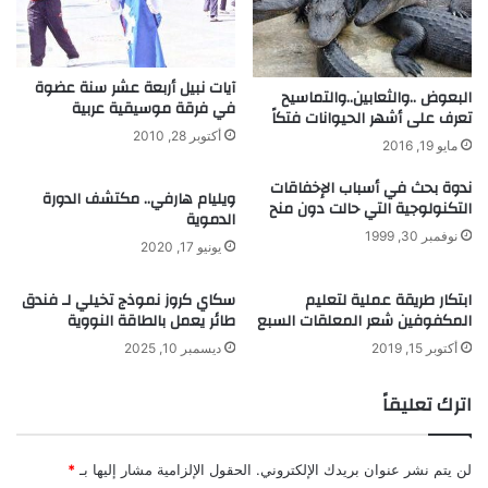
ا
ا
ق
ئ
ة
غ
ت
"
آيات نبيل أربعة عشر سنة عضوة
البعوض ..والثعابين..والتماسيح
ؤ
ا
في فرقة موسيقية عربية
تعرف على أشهر الحيوانات فتكاً
ك
ل
أكتوبر 28, 2010
د
أ
مايو 19, 2016
أ
و
ندوة بحث في أسباب الإخفاقات
ن
ل
ويليام هارفي.. مكتشف الدورة
التكنولوجية التي حالت دون منح
ر
ف
الدموية
أ
نوفمبر 30, 1999
ي
يونيو 17, 2020
س
ا
م
ل
ابتكار طريقة عملية لتعليم
سكاي كروز نموذج تخيلي لـ فندق
ا
ع
المكفوفين شعر المعلقات السبع
طائر يعمل بالطاقة النووية
ل
ا
أكتوبر 15, 2019
ديسمبر 10, 2025
ا
ل
ل
م
ع
اترك تعليقاً
ا
ر
ل
ب
ع
ر
لن يتم نشر عنوان بريدك الإلكتروني.
الحقول الإلزامية مشار إليها بـ
*