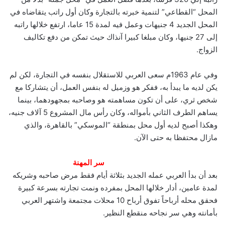
المحل “القطاعي” لتنمية خبرته بالتجارة وكان أول راتب يتقاضاه في
المحل الجديد 4 جنيهات وعمل فيه لمدة 15 عاما، ارتفع خلالها راتبه
إلى 27 جنيها، وكان مبلغا كبيرا آنذاك حيث تمكن من دفع تكاليف
الزواج.
وفي عام 1963م سعى العربي للاستقلال بنفسه في التجارة، لكن لم
يكن لديه ما يبدأ به، ففكر هو وزميل له بنفس العمل، أن يتشاركا مع
شخص ثري، على أن تكون مساهمته هو وصاحبه بمجهودهما، بينما
يساهم الطرف الثاني بأمواله، وكان رأس مال المشروع 5 آلاف جنيه،
وهكذا أصبح لديه أول محل بمنطقة “الموسكي” بالقاهرة، والذي
مازال محتفظا به حتى الآن.
سر المهنة
بعد أن بدأ العربي عمله الجديد بثلاثة أيام فقط مرض صاحبه وشريكه
لمدة عامين، أدار خلالها المحل بمفرده ونمت تجارته بسرعة كبيرة
فحقق محله أرباحاً تفوق أرباح 10 محلات مجتمعة واشتهر العربي
بأمانته وهي سر نجاحه منقطع النظير.