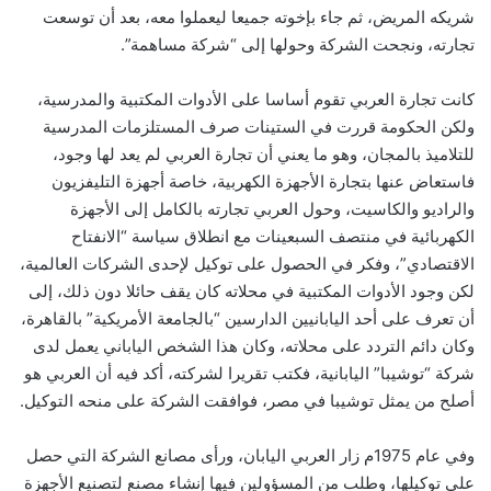
شريكه المريض، ثم جاء بإخوته جميعا ليعملوا معه، بعد أن توسعت
تجارته، ونجحت الشركة وحولها إلى “شركة مساهمة”.
كانت تجارة العربي تقوم أساسا على الأدوات المكتبية والمدرسية،
ولكن الحكومة قررت في الستينات صرف المستلزمات المدرسية
للتلاميذ بالمجان، وهو ما يعني أن تجارة العربي لم يعد لها وجود،
فاستعاض عنها بتجارة الأجهزة الكهربية، خاصة أجهزة التليفزيون
والراديو والكاسيت، وحول العربي تجارته بالكامل إلى الأجهزة
الكهربائية في منتصف السبعينات مع انطلاق سياسة “الانفتاح
الاقتصادي”، وفكر في الحصول على توكيل لإحدى الشركات العالمية،
لكن وجود الأدوات المكتبية في محلاته كان يقف حائلا دون ذلك، إلى
أن تعرف على أحد اليابانيين الدارسين “بالجامعة الأمريكية” بالقاهرة،
وكان دائم التردد على محلاته، وكان هذا الشخص الياباني يعمل لدى
شركة “توشيبا” اليابانية، فكتب تقريرا لشركته، أكد فيه أن العربي هو
أصلح من يمثل توشيبا في مصر، فوافقت الشركة على منحه التوكيل.
وفي عام 1975م زار العربي اليابان، ورأى مصانع الشركة التي حصل
على توكيلها، وطلب من المسؤولين فيها إنشاء مصنع لتصنيع الأجهزة