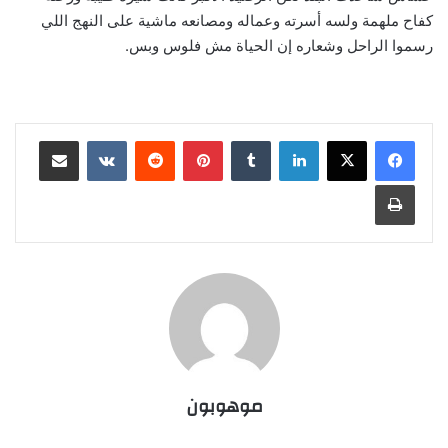
كفاح ملهمة ولسه أسرته وعماله ومصانعه ماشية على النهج اللي
رسموا الراحل وشعاره إن الحياة مش فلوس وبس.
لينكدإن
‏Tumblr
بينتيريست
‏Reddit
‏VKontakte
مشاركة عبر البريد
طباعة
موهوبون