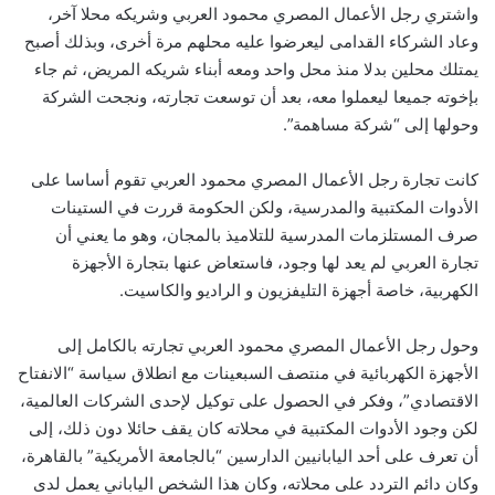
واشتري رجل الأعمال المصري محمود العربي وشريكه محلا آخر،
وعاد الشركاء القدامى ليعرضوا عليه محلهم مرة أخرى، وبذلك أصبح
يمتلك محلين بدلا منذ محل واحد ومعه أبناء شريكه المريض، ثم جاء
بإخوته جميعا ليعملوا معه، بعد أن توسعت تجارته، ونجحت الشركة
وحولها إلى “شركة مساهمة”.
كانت تجارة رجل الأعمال المصري محمود العربي تقوم أساسا على
الأدوات المكتبية والمدرسية، ولكن الحكومة قررت في الستينات
صرف المستلزمات المدرسية للتلاميذ بالمجان، وهو ما يعني أن
تجارة العربي لم يعد لها وجود، فاستعاض عنها بتجارة الأجهزة
الكهربية، خاصة أجهزة التليفزيون و الراديو والكاسيت.
وحول رجل الأعمال المصري محمود العربي تجارته بالكامل إلى
الأجهزة الكهربائية في منتصف السبعينات مع انطلاق سياسة “الانفتاح
الاقتصادي”، وفكر في الحصول على توكيل لإحدى الشركات العالمية،
لكن وجود الأدوات المكتبية في محلاته كان يقف حائلا دون ذلك، إلى
أن تعرف على أحد اليابانيين الدارسين “بالجامعة الأمريكية” بالقاهرة،
وكان دائم التردد على محلاته، وكان هذا الشخص الياباني يعمل لدى