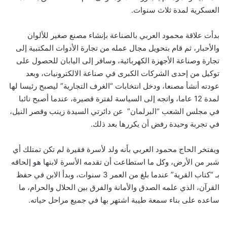
العسكرية لمدة ثلاث سنوات.
بدأت علاقة محمود العربي بالصناعة بإنشاء مصنع صغير للألوان
والأحبار، ثم قام بتحويل مجال عمله من تجارة الأدوات المكتبية إلى
تجارة وصناعة الأجهزة الكهربائية، وسافر إلى اليابان للحصول على
توكيل من إحدى الشركات الكبرى في صناعة الالكترونيات، وبعد
عودته أنشأ مصنعا، ودخل انتخابات “الغرف التجارية” ليصبح رئيسا لها
لمدة 12 عاما، واتجه إلى السياسة لفترة قصيرة، عندما أصبح نائبا
في مجلس الشعب “البرلمان” عن دائرتي السيدة زينب وقصر النيل،
في تجربة وحيدة رفض أن يكررها بعد ذلك.
ويفتخر الحاج محمود العربي بأنه ولد لأسرة فقيرة لم تكن تمتلك أي
شبر من الأرض، وكل ما استطاعت أن تقدمه الأسرة لابنها هو إلحاقه
بـ “كتاب القرية” عندما بلغ من العمر 3 سنوات، وبدأ الابن في حفظ
القرآن، الذي علمه الصدق والأمانة والفرق بين الحلال والحرام، ما
ساعده على بناء سمعة طيبة اشتهر بها في جميع مراحل حياته.