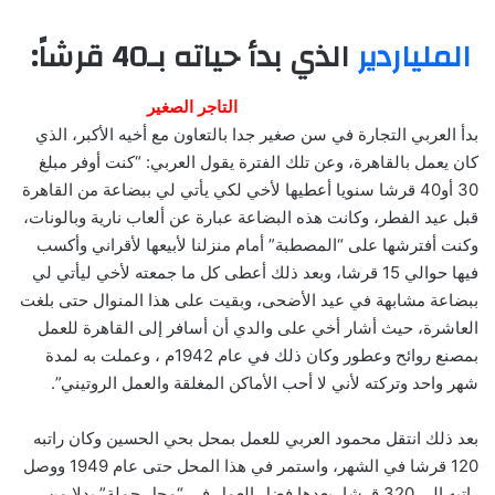
الملياردير
الذي بدأ حياته بـ40 قرشاً:
التاجر الصغير
بدأ العربي التجارة في سن صغير جدا بالتعاون مع أخيه الأكبر، الذي
كان يعمل بالقاهرة، وعن تلك الفترة يقول العربي: “كنت أوفر مبلغ
30 أو40 قرشا سنويا أعطيها لأخي لكي يأتي لي ببضاعة من القاهرة
قبل عيد الفطر، وكانت هذه البضاعة عبارة عن ألعاب نارية وبالونات،
وكنت أفترشها على “المصطبة” أمام منزلنا لأبيعها لأقراني وأكسب
فيها حوالي 15 قرشا، وبعد ذلك أعطى كل ما جمعته لأخي ليأتي لي
ببضاعة مشابهة في عيد الأضحى، وبقيت على هذا المنوال حتى بلغت
العاشرة، حيث أشار أخي على والدي أن أسافر إلى القاهرة للعمل
بمصنع روائح وعطور وكان ذلك في عام 1942م ، وعملت به لمدة
شهر واحد وتركته لأني لا أحب الأماكن المغلقة والعمل الروتيني”.
بعد ذلك انتقل محمود العربي للعمل بمحل بحي الحسين وكان راتبه
120 قرشا في الشهر، واستمر في هذا المحل حتى عام 1949 ووصل
راتبه إلي 320 قرشا، بعدها فضل العمل في “محل جملة” بدلا من