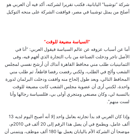
شركة “توشيبا” اليابانية، فكتب تقريرا لشركته، أكد فيه أن العربي هو
أصلح من يمثل توشيبا في مصر، فوافقت الشركة على منحه التوكيل
“السياسة مضيعة للوقت”
أما عن أسباب عزوفه عن عالم السياسة فيقول العربي: “أنا في
الأصل تاجر ودخلت الصناعة من باب التجارة الذي أفهم فيه، وفى
الثمانينيات طلب مني محافظ القاهرة آنذاك أن أرشح نفسي لمجلس
الشعب وألح في الطلب، ولكني رفضت رفضا قاطعاً، ثم طلب مني
المحافظ التالي، وبعد طول إلحاح منه وافقت ودخلت البرلمان لدورة
واحدة، لكنني أرى أن عضوية مجلس الشعب كانت مضيعة للوقت
بالنسبة لي، وكان مصنعي ومتجري أولى بي، فللسياسة رجالها وأنا
لست منهم”.
وإذا كان العربي قد بدأ تجارته بعامل واحد إلا أنه أصبح اليوم لديه 13
ألف عامل، ويطمح في أن يصل هذا الرقم إلى 20 ألف في 2010م،
موضحا أن الشركة الأم باليابان يعمل بها 180 ألف موظف، ويتمنى أن