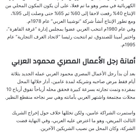
الكهربائية في مصر وهو ما تم فعلا، على أن يكون المكون المحلي من
الإنتاج 40% رفعت لاحقا إلى 60% ثم 65% حتى وصلت إلى 95%،
ومع تطور الإنتاج أنشأ شركة “توشيبا العربي” عام 1978م.
وفي عام 1980م انتخب العربي عضوا بمجلس إدارة “غرفة القاهرة”،
واختير أمينا للصندوق، ثم انتخبت رئيسا “لاتحاد الغرف التجارية” عام
1995م.
أمانة رجل الأعمال المصري محمود العربي
بعد أن بدأ رجل الأعمال المصري محمود العربي عمله الجديد بثلاثة
أيام فقط مرض صاحبه وشريكه لمدة عامين، أدار خلالها المحل
بمفرده ونمت تجارته بسرعة كبيرة فحقق محله أرباحاً تفوق أرباح 10
محلات مجتمعة واشتهر العربي بأمانته وهي سر نجاحه منقطع النظير.
واستمرت الشراكة عامين، ولكن تخللها خلاف حول إخراج الشريك
الثالث المريض، وهو ما اعترض عليه العربي، وفي النهاية فضت
الشركة، وكان المحل من نصيب الشريكين الآخرين.