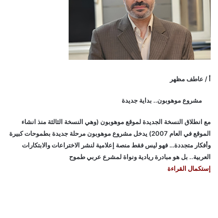
أ / عاطف مظهر
مشروع موهوبون.. بداية جديدة
مع انطلاق النسخة الجديدة لموقع موهوبون (وهي النسخة الثالثة منذ انشاء
الموقع في العام 2007) يدخل مشروع موهوبون مرحلة جديدة بطموحات كبيرة
وأفكار متجددة… فهو ليس فقط منصة إعلامية لنشر الاختراعات والابتكارات
العربية.. بل هو مبادرة ريادية ونواة لمشرع عربي طموح
إستكمال القراءة