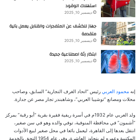
استهلاك الوقود
ديسمبر 10, 2025
جهاز للكشف عن المتفجرات والقنابل يعمل بآلية
متقدمة
ديسمبر 10, 2025
ابتكار رئة اصطناعية جديدة
ديسمبر 10, 2025
إنه
محمود العربي
رئيس “اتحاد الغرف التجارية” السابق، وصاحب
محلات ومصانع “توشيبا العربي”، وشاهبندر تجار مصر عن جدارة.
ولد العربي عام 1932م في أسرة ريفية فقيرة بقرية “أبو رقبة” بمركز
“أشمون” في محافظة المنوفية، توفي والده وهو في سن صغير،
انتقل بعدها إلى القاهرة، ليعمل بائعا في محل صغير لبيع الأدوات
المكتبية وعمره لم يتجاوز العاشرة، وفى عام 1954 التحق بالخدمة