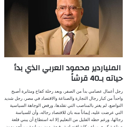
الملياردير محمود العربي الذي بدأ
حياته بـ40 قرشاً
رجل أعمال عصامي بدأ من الصفر، وبعد رحلة كفاح ومثابرة أصبح
واحداً من كبار رجال التجارة والصناعة والاقتصاد في مصر، رجل شديد
التواضع، لم يغتر بالمناصب التي تقلدها، ورفض الوجاهة السياسية
التي عرضت عليه، إيماناً منه بان للاقتصاد رجاله، وأن للسياسة
رجالها، ورغم حظه القليل من التعليم إلا انه استطاع أن يبني قلعة
صناعية كبرى ويبلغ مكانة اقتصادية رفيعة، دون مساندة من أحد ودون