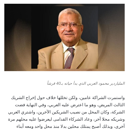
الملياردير محمود العربي الذي بدأ حياته بـ40 قرشاً
واستمرت الشراكة عامين، ولكن تخللها خلاف حول إخراج الشريك
الثالث المريض، وهو ما اعترض عليه العربي، وفي النهاية فضت
الشركة، وكان المحل من نصيب الشريكين الآخرين، واشتري العربي
وشريكه محلا آخر، وعاد الشركاء القدامى ليعرضوا عليه محلهم مرة
أخرى، وبذلك أصبح يمتلك محلين بدلا منذ محل واحد ومعه أبناء