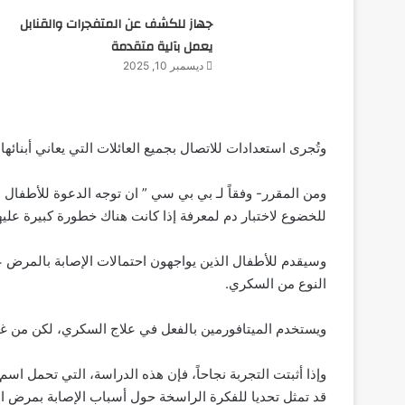
جهاز للكشف عن المتفجرات والقنابل
يعمل بآلية متقدمة
ديسمبر 10, 2025
وتُجرى استعدادات للاتصال بجميع العائلات التي يعاني أبنائها من الم
ومن المقرر- وفقاً لـ بي بي سي ” ان توجه الدعوة للأطفال 
للخضوع لاختبار دم لمعرفة إذا كانت هناك خطورة كبيرة عليه
وسيقدم للأطفال الذين يواجهون احتمالات الإصابة بالمرض ع
النوع من السكري.
ويستخدم الميتافورمين بالفعل في علاج السكري، لكن من غير 
وإذا أثبتت التجربة نجاحاً، فإن هذه الدراسة، التي تحمل اسم
قد تمثل تحديا للفكرة الراسخة حول أسباب الإصابة بمرض ال