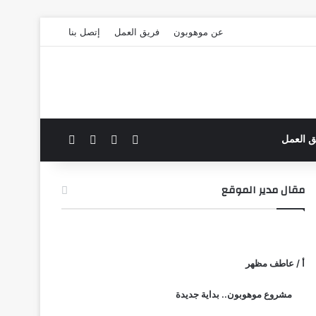
عن موهوبون
فريق العمل
إتصل بنا
‫X
فيسبوك
بحث عن
الوضع المظلم
ق العمل
مقال مدير الموقع
أ / عاطف مظهر
مشروع موهوبون.. بداية جديدة