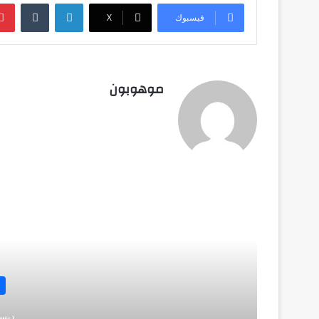
لينكدإن
‏Tumblr
فيسبوك
‫X
موهوبون
أق
ديسمبر 