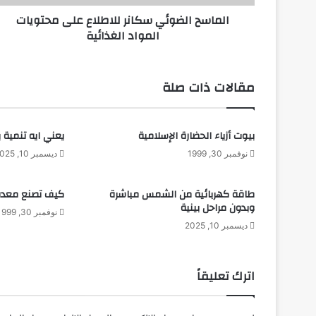
ض
الماسح الضوئي سكانر للاطلاع على محتويات
و
المواد الغذائية
ئ
ي
س
ك
مقالات ذات صلة
ا
ن
ر
بيوت أزياء الحضارة الإسلامية
يعني ايه تنمية بش
ل
ل
نوفمبر 30, 1999
ديسمبر 10, 2025
ا
ط
طاقة كهربائية من الشمس مباشرة
كيف تصنع معدة 
ل
وبدون مراحل بينية
ا
نوفمبر 30, 1999
ديسمبر 10, 2025
ع
ع
ل
ى
اترك تعليقاً
م
ح
ت