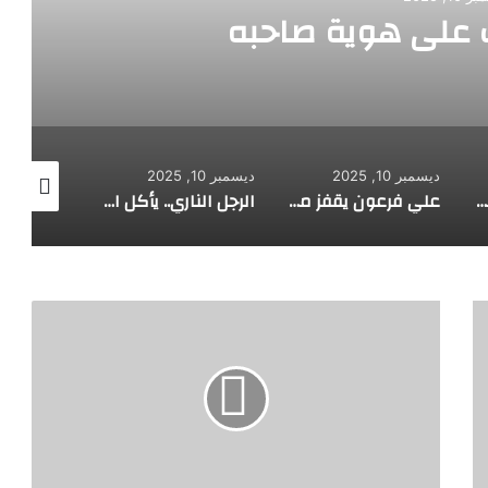
على هوية صاحبه
ديسمبر 10, 2025
ديسمبر 10, 2025
ديسمبر 10, 2025
طفل مصري يخرج قصاصات الورق من أنفه وفمه
علي فرعون يقفز من الطابق العشرين ويأكل النار ويحطم سورا
الرجل الناري.. يأكل الجمر ويثني الحديد بأسنانه
ع
ل
ا
ج
ا
ل
س
ر