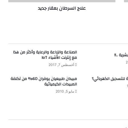
ط
علاج السرطان بعقار جديد
ا
ن
ب
ع
ق
ا
ر
ج
الصناعة والزراعة والرعاية وأكثر من هذا
رية ..!!
د
مع إنترنت الأشياء IoT
ي
أغسطس 7, 2017
د
للتسجيل الكهربائي؟
مبيدان طبيعيان يوفران 60% من تكلفة
المبيدات الكيميائية
مايو 5, 2010