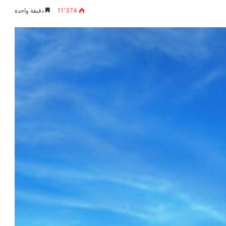
11٬374
دقيقة واحدة