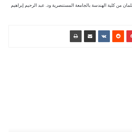
ان من كلية الهندسة بالجامعة المستنصرية ود. عبد الرحيم إبراهيم
بينتيريست
‏Reddit
‏VKontakte
مشاركة عبر البريد
طباعة
رأ التالي