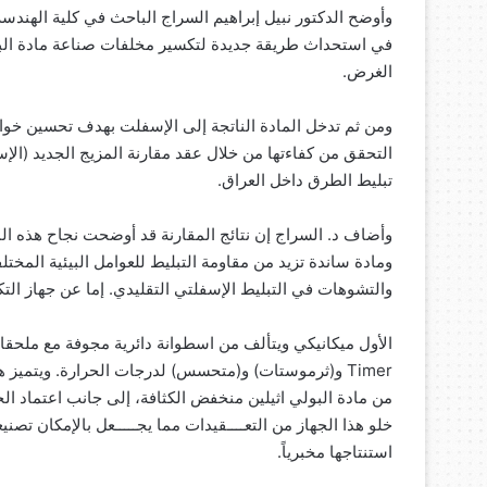
وأوضح الدكتور نبيل إبراهيم السراج الباحث في كلية الهندس
في استحداث طريقة جديدة لتكسير مخلفات صناعة مادة البو
الغرض.
ومن ثم تدخل المادة الناتجة إلى الإسفلت بهدف تحسين خواص
التحقق من كفاءتها من خلال عقد مقارنة المزيج الجديد (ال
تبليط الطرق داخل العراق.
وأضاف د. السراج إن نتائج المقارنة قد أوضحت نجاح هذه ال
والتشوهات في التبليط الإسفلتي التقليدي. إما عن جهاز الت
الأول ميكانيكي ويتألف من اسطوانة دائرية مجوفة مع ملحقاته
من مادة البولي اثيلين منخفض الكثافة، إلى جانب اعتماد ال
خلو هذا الجهاز من التعــــقيدات مما يجـــــعل بالإمكان تصني
استنتاجها مخبرياً.