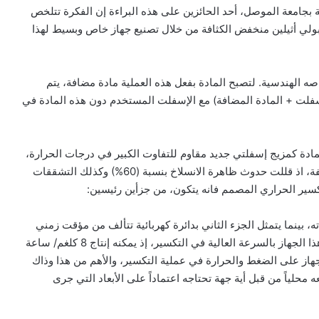
ة بجامعة الموصل، أحد الحائزين على هذه البراءة إن الفكرة تتلخص
لي أثيلين منخفض الكثافة من خلال تصنيع جهاز خاص وبسيط لهذا
ه الهندسية. لتصبح المادة بفعل هذه العملية مادة مضافة، يتم
إسفلت + المادة المضافة) مع الإسفلت المستخدم دون هذه المادة في
مادة كمزيج إسفلتي جديد مقاوم للتفاوت الكبير في درجات الحرارة،
ومادة ساندة تزيد من مقاومة التبليط للعوامل البيئية المختلفة، اذ قللت حدوث ظاهرة الانسلاخ بنسبة (60%) وكذلك التشققات
كسير الحراري المصمم فانه يتكون، من جزأين رئيسين:
، بينما يتمثل الجزء الثاني بدائرة كهربائية تتألف من مؤقت زمني
Timer و(ثرموستات) و(متحسس) لدرجات الحرارة. ويتميز هذا الجهاز بالسرعة العالية في التكسير، إذ يمكنه إنتاج 8 كلغم/ ساعة
جهاز على الضغط والحرارة في عملية التكسير، والأهم من هذا وذاك
عه محلياً من قبل أية جهة تحتاجه اعتماداً على الأبعاد التي جرى