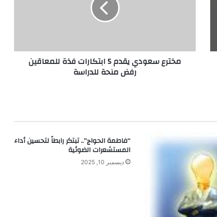
ع
س
ع
و
د
مخترع سعودي يقدم 5 ابتكارات فذة للمعاقين
ي
رفض منحة للدراسة
ي
ق
د
م
5
ا
ب
“فاطمة الحواج”.. تبتكر رابطاً لتحسين أداء
ت
المستشعرات الضوئية
ك
ا
ديسمبر 10, 2025
ر
ا
ت
ف
ذ