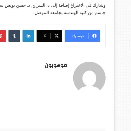
وشارك في الاختراع إضافة إلى د. السراج, د. حسن يونس سلم
جاسم من كلية الهندسة بجامعة الموصل.
لينكدإن
‏Tumblr
فيسبوك
‫X
موهوبون
أق