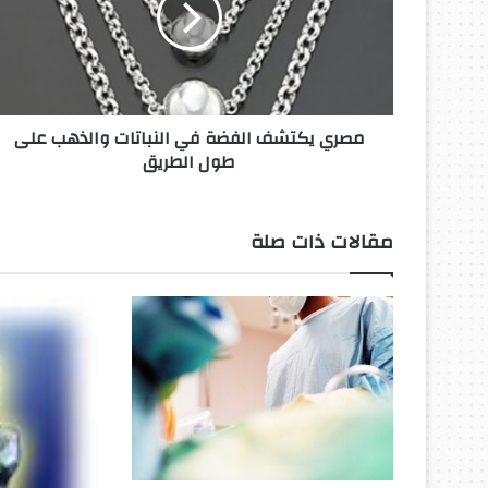
ي
ك
ت
ش
ف
مصري يكتشف الفضة في النباتات والذهب على
ا
طول الطريق
ل
ف
ض
ة
مقالات ذات صلة
ف
ي
ا
ل
ن
ب
ا
ت
ا
ت
و