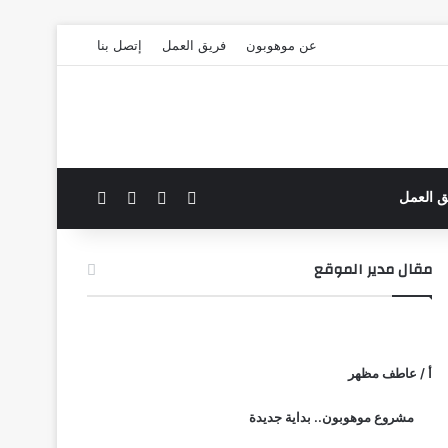
عن موهوبون
فريق العمل
إتصل بنا
‫X
فيسبوك
بحث عن
الوضع المظلم
ق العمل
مقال مدير الموقع
أ / عاطف مظهر
مشروع موهوبون.. بداية جديدة