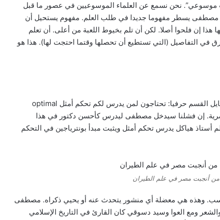
موسوعي”. نحن نسمع عن العلماء الموسوعيين في عصور ما قبل
مصطفى يسطر مفهوما جديدا في طلب العلم. مفهوم يستحيل أن
 هذا إن فلحوا أصلا. لكن أن تلم بخيوط اللعبة من أعلى. أن تعلم
 في التفاصيل (التي تستطيع أن تحصلها وقتما احتجت لها). هذا هو
بعد رجوعه من هولندا. كان شايل القسم حرفيا: تحتاجون لمن يدرس لكم تحكم أمثل optimal
المصرية. إن فشلنا سيدخل مصطفى ليدرس كأحسن دكتور في هذا
م أستاذ هياكل يدرس تحكم أمثل ويثبت مبدأ بونترياجين في التحكم
ن أنجبت مصر في علم الطيران
ب. وهذه هي معضلة أي منشور يتحدث عنه أو يحيي ذكراه. مصطفى
والشعر ومع العوا وسيد دسوقي كان القارئ في التاريخ الإسلامي