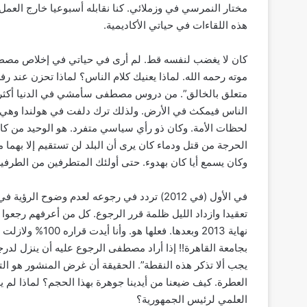
مختار النمرسي في وزملائي. كنا نقابله أسبوعيا خارج العم
هذه اللقاءات في حياتي الأكاديمية.
كان لا يغضب لنفسه قط. لم أرى في حياتي في إخلاص مصط
متعلق بالخالق”. من دروس مصطفى سأمشي في الدنيا أكثر اطم
لحظات الأمة. وكان ذو رأي سياسي متفرد. هو الوحيد من كا
الحرجة من قتل ودماء كان يرى أن البلد لن تستقيم إلا بهما 
وكان يسمع أيا كان بهدوء. حتى أولئك المتطرفين من الطرفي
في الأول (في 2012) تردد في رجوعه لعدم وضوح 
نهاية 2013 وبعده
بجامعة القاهرة!! إذا أراد مصطفى الرجوع عليه أن ينزل لد
يجب ألا تذكر هذه النقطة”. الحقيقة أن غرض المنشور هو 
العطرة. كيف ضيعنا من أيدينا جوهرة بهذا الحجم؟ لماذا لم 
العلمي لرئيس الجمهورية؟