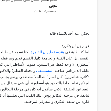
العربي
ديسمبر 10, 2025
يحكي عنه أحد تلاميذه قائلا:
عن رجل لن يتكرر:
لما كنا طلبة في
هندسة طيران القاهرة
، كنا نسمع عن طالب
القسم، بل على الكلية والجامعة كلها. القسم قديم وتم قفله 
أسطورة إلا واحد فقط عبر السنين. عموما الأساطير التي كن
عائلة الدمرداش صاحبة
المستشفى
ومحطة القطار) والدكتو
دكاترة شاطرين). كان اسم “الطالب” مصطفى يوضع بجانب هؤ
لم نكن نعلم لماذا بالتحديد هو أسطورة. أي شئ سيقال من 
البعد عن الحقيقة. لكني سأقول أنه كان في مرحلة البكالوري
لنايفة. في مرحلة البكالوريوس. تلك الكتب التي تعلمتها أنا ف
فكرة عن سبقه الفكري والمعرفي لمرحلته.