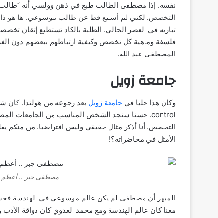
نفسه. إذا مصطفى الطالب طبع في ذهن وولسي أنه “طالب 
التخصص. لكني لم أسمع قط عن طالب موسوعي. ها هو ذا 
تباريه في العصر الحالي. الطلبة بالكاد تستطيع إتقان تخصصها
فلسفة وماهية كل تخصص وكيفية ارتباطهم ببعضهم دون الغرق
المصطفى عبد الله.
جامعة زويل
وكان هذا جليا في
جامعة زويل
control. حسنا سنجد الشخص المناسب من الجامعات 
التخصص. أنا أذكر مثال حقيقي وليس افتراضيا. من منكم يعل
الأمثل في محاضراته؟!
مصطفى جبر .. أعظم م
المبهر أن مصطفى لم يكن عالم موسوعي في الهندسة فحس
معنا كان عالم الهندسة ومع محمد العدوي كان ذواقة الأدب 