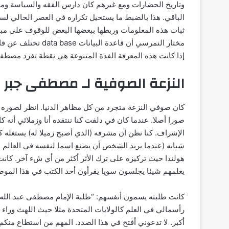
وتاريخ الحضارات ومع غيرهم كان دارس الفقه والسياسة وم
الباقي. هذا بالضبط ما يستحيل تكراره في العصر الحالي لسر
ثبات هذه المعلومات وربطها ببعضها البعض للوقوف على مبادئ
مختار النمرسي أن قاعدة البيانات data base تختلف عن قاعدة المعرفة knowledge base.
إذا كانت هذه المعرفة الفذة المتنوعة هي نقطة تفرد مصطفى
النزعة الصوفية لـ مصطفى جبر
كان صوفي النزعة متجرد من كل مظاهر الدنيا. انظر لصوره 
صورا أصلا. عندما كان في دلفت كنا ننتقده أنا وزملائي أن
الإشراف. كنا نظن أن مشرفه (الذي أصبح زميلا له) يستغله كم
شبابه (عندما يريد الشخص أن يصنع اسما لنفسه في العالم 
هولندا حيث تركيزه على ترك الأثر أكثر من أي شء آخر. كانت
يعلمهم شيئا يجلسون سويا يقرأون أحد الكتب في هذا الموضو
كانت طلبته يسمون أنفسهم: “طلبة الإمام مصطفى عبد الله”
رأسمالي في العلم كالولايات المتحدة مثلا حيث اللهث وراء
أكبر. لا تدعوني أفتح في هذا الصدد. المهم من استطاع منكم 