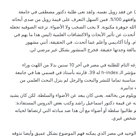
قل) عن فقد زويل نفسه. ولقد نعى طلبة دكتور مصطفى في جامعة
زويل قائلين أن “خسارته لا تقل عن خسارة زويل شخصيا”. وأوافقهم 100%. فمن السهل التعرف على قيمة زويل من صدى أبحاثه
له جوهرة مكنونة. لا يحب الصخب ولا الأضواء. نزعته الصوفيه تجعله
 أتحدث عن تأثير الأبحاث والاكتشافات العلمية (ليس هذا ما يهم في
هام. وأنا أكاديمي وأعلم عما أتحدث. في الحقيقة، أنني مشهور
مبالغة وجدتها حقيقة. فخرج المنشور بشكل غير مرضي لي.
ومع كل هذا التجرد واللامبالاة بوضع اسمه على الأبحاث وتفرغه التام للطلبة في مصر في آخر 10 سنين بدلا من اللهث وراء
ستفاجأ أن مؤشر الـ h-index له 39. قارنته بأستاذ في قسمي هنا في جامعة
ة مناسبة تماما للنشر والبحث والرجل لم ينزل البحث العلمي من
تدابيره.
ويلوم من يخالفه. يعني كان يبعد عن الأضواء والسلطة. لكن كان يشيد
 له عن قيمة دكتور اسماعيل راشد وكتب بعض الدروس المستفادة:
 طالبوا سلطة أو أضواء مع أن هذا ضد مبادئه التي ارتضاها لحياته
ها شخص غيري.
با الوحيد في مصر الذي يمكنه فهم الموضوع بشكل عميق وأيضا تذوقه