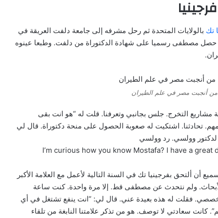
رجينيا
 تك
بالولايات المتحدة ثم رحل مشرفه إلى جامعة دلفت العريقة في
 حصل مصطفى رسميا على شهادة الدكتوراة من دلفت. وطبعا عينوه
ان.
ن أنجبت مصر في علم الطيران
مشاريع التخرج. جلس بجانبي وتعرفنا. قلت له “هو انت بقى
مهم. تحادثنا. اشتكيت له صعوبة الحصول على منحة دكتوراة. قال لي
 لدكتور وولسي. رد وولسي
I’m curious how you know Mostafa? I have a great d
 أن ألتحق بفرجينيا تك في السنة التالية لأعمل مع العلامة الأكبر
أبحاث. ولم نتحدث عن مصطفى قط. إلا مرة واحدة. كنت ساعة
صصي. فقلت له هذه بعيدة عني. قال لي: “انت ينفع تشتغل في أي
نت سعادتي لا توصف. هو من تذكر علامتنا النابغة من تلقاء