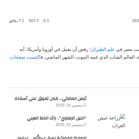
0
307
7 دقائق
جبت مصر في
علم الطيران
؛ رفض أن يعمل في أوروبا وأمريكا، أنه
 العالم الشاب الذي غيبه الموت، الشهر الماضي، ف
اكتست صفحات
أيمن المالكي… فنان تفوق على أستاذه
ديسمبر 10, 2025
“خليل الزهاوي”.. رائد الخط العربي
ديسمبر 10, 2025
الطفلة الفضائية زهرة عبدالله .. عيناها