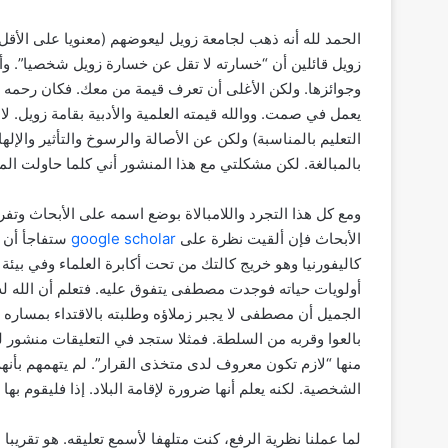
الحمد لله أنه ذهب لجامعة زويل ليعوضهم (معنويا على الأ
وجوائزها. ولكن الأغلى أن تعرف قيمة من معك. فكان رحمه ال
يعمل في صمت. ووالله قيمته العلمية والأدبية بقامة زويل. لا
التعليم بالمناسبة) ولكن عن الأصالة والرسوخ والتأثير والإل
بالمبالغة. لكن مشكلتي مع هذا المنشور أني كلما حاولت ال
الأبحاث فإن ألقيت نظرة على
google scholar
كاليفورنيا وهو خريج كالتك من تحت أكابرة العلماء وفي بيئ
أولويات حياته فوجدت مصطفى يتفوق عليه. فتعلم أن الله له 
الجميل أن مصطفى لا يجبر زملاؤه وطلبته بالاقتداء بمساره 
بالعوا وقربه من السلطة. فمثلا ستجد في التعليقات منشور
منها “لازم تكون معروف لدى متخذى القرار”. لم يتهمهم بأنهم
الشخصية. لكنه يعلم أنها ضرورة لإقامة البلاد. إذا فليقوم ب
لما عملنا نظرية الرفع، كنت متلهفا لأسمع تعليقه. هو تقري