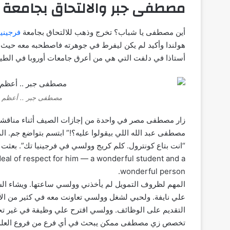
مصطفى جبر والالتحاق بجامعة ف
أين مصطفى يا شباب؟ تخرج وذهب للالتحاق بجامعة
فرجينيا
هولندا وأكيد لم يكن ليفرط في جوهرته فاصطحبه معه حيث
أستاذا في دلفت التي هي من أعرق جامعات أوروبا في الطير
مصطفى جبر .. أعظم م
زار مصطفى مصر في واحدة من إجازات الصيف أثناء مناقشة 
مصطفى عبد الله اللي بيقولوا عليه؟!” ابتسم بتواضع جم. ال
“انت بتاع كونترول. كلم كريج وولسي في فرجينيا تك”. بعثت
eal of respect for him — a wonderful student and a
wonderful person.
المهم لظروف التمويل لم يأخذني وولسي ساعتها. ويشاء السميع
علي نايفة. ولحبي لشغل وولسي تعاونت معه في كثير من ال
التقديم على الوظائف. وولسي اقترح علي وظيفة في غير تخ
تخصص زي مصطفى ممكن يبحث في أي فرع من فروع العلم”. كا