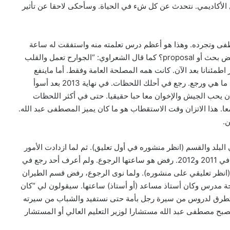
ل الأكاديمي. نتحدث عن كل شء في الحياة. وسأحكى لاحقا عن تأثير
فى وتجرده. وهذا هو أعظم درس تعلمته منه واستفقت له ساعة
موته رحمه الله. لماذا يعنيك كلام الناس؟ لماذا تحزن عند رفض بحث أو proposal؟ كما قال الشعراوي: “الجوارح تعمل والقلب
ئنانا بعد الآن. كانت همه المصلحة العامة وفقط. أما ماينفع
الناس فيمكث في الأرض. ولذلك ترك دلفت في هولندا وهي ما هي ورجع. رجع في أحلك اللحظات. في نهاية 2013 بعد أسوأ
ن يحب الجيش والإخوان معا حبا حقيقيا. حتى في أكثر اللحظات
معا. هذا الاتزان وقت الاستقطاب هو ما كان يميز المصطفى عبد الله.
ن.
الرؤية في البلد والقسم (انظر منشوره في أول تعليق). ثم لما ازدادت الأمور
تعقيدا وازداد الليل ظلمة قرر الرجوع. كل من أعرفهم رجعوا في 2011 و2012. رفض هو ساعتها الرجوع. ولم أعرف أحد رجع في
ا. فعلها هو. وأنا أيدت قراره 100% ولازلت (انظر تعليقي على منشوره). ولما نوى الرجوع، رفض قسم الطيران
رجة مدرس وكان أستاذ مساعد (أو أستاذ) ساعتها. سيقولون لي “كان
التطرق لدروس من سيرة رجل بأمة حتى نستفيد والشباب من سيرته
يصبح مصطفى عبد الله مستشارا لوزير التعليم العالي أو المستشار