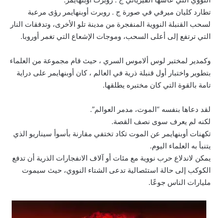
تطارد كليان ميرفي في صورة ج . روبرت أوبنهايمر رؤى مرعبة
لسحب القنبلة النووية المنفجرة من مدينة تلو الأخرى، وتدفقات النار
التي ترتفع إلى أعلى السحب، وموجات الإشعاع التي تغمر أوروبا.
وكمدير لمختبر لوس ألاموس السري ، حيث قام مجموعة من العلماء
بتطوير واختبار أول قنبلة ذرية في العالم ، كان أوبنهايمر على دراية
تامة بالقوة التي كان مختبره يطلقها.
لقد دعاها بنفسه “الموت، مدمر العوالم”.
لكنه لم يعرف سوى نصف القصة.
تكهنات أوبنهايمر عن الموت تكاد تختفي مقارنة بأسوأ سيناريو الذي
يتنبأ به العلماء اليوم.
يمكن لاندلاع حرب نووية مع مئات أو آلاف الانفجارات الذرية أن تدفع
الكوكب إلى حالة استئصالية تدعى الشتاء النووي، حيث سيموت
مليارات الناس جوعًا.