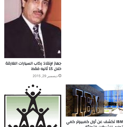
م
ة
ا
ل
ك
ه
ر
ب
ا
ء
ف
جهاز لإنقاذ ركاب السيارات الغارقة
ى
خلال 15 ثانيه فقط
م
ديسمبر 29, 2015
ص
ر
IBM تكشف عن أول كمبيوتر كمي