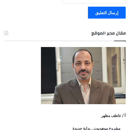
مقال مدير الموقع
أ / عاطف مظهر
مشروع موهوبون.. بداية جديدة