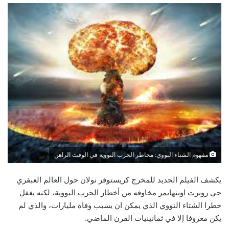
مفهوم الشتاء النووي: مخاطر الحرب النووية في الوقت الراهن
يكشف الفيلم الجديد للمخرج كريستوفر نولان حول العالم العبقري
جي روبرت اوبنهايمر مخاوفه من أخطار الحرب النووية، لكنه يغفل
خطرا الشتاء النووي الذي يمكن ان يسبب وفاة مليارات، والذي لم
يكن معروفا إلا في ثمانينيات القرن الماضي.