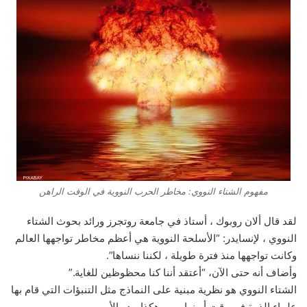
مفهوم الشتاء النووي: مخاطر الحرب النووية في الوقت الراهن
لقد قال ألان روبوك ، أستاذ في جامعة روتجرز ورائد بحوث الشتاء
النووي ، لإنسايدر: “الأسلحة النووية هي أعظم مخاطر تواجهها العالم
وكانت تواجهها منذ فترة طويلة ، لكننا ننساها”.
وأضاف أنه حتى الآن، “أعتقد أننا كنا محظوظين للغاية.”
الشتاء النووي هو نظرية مبنية على النماذج مثل التنبؤات التي قام بها
علماء الذرة في وقت أوبنهايمر. وهكذا يبدو الأمر.