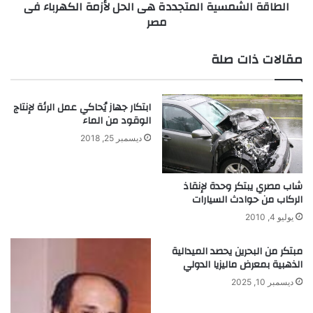
الطاقة الشمسية المتجددة هى الحل لأزمة الكهرباء فى
ي
م
مصر
ر
س
إ
ي
ل
ة
مقالات ذات صلة
ى
ا
و
ل
ج
م
ابتكار جهاز يُحاكي عمل الرئة لإنتاج
و
ت
الوقود من الماء
د
ج
ت
د
ديسمبر 25, 2018
ن
د
و
ة
ع
ه
شاب مصري يبتكر وحدة لإنقاذ
ب
ى
الركاب من حوادث السيارات
ي
ا
يوليو 4, 2010
ئ
ل
ي
ح
مبتكر من البحرين يحصد الميدالية
ج
ل
الذهبية بمعرض ماليزيا الدولي
د
ل
ديسمبر 10, 2025
ي
أ
د
ز