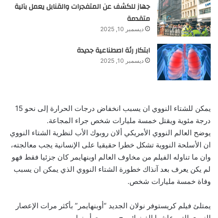
جهاز للكشف عن المتفجرات والقنابل يعمل بآلية
متقدمة
ديسمبر 10, 2025
ابتكار رئة اصطناعية جديدة
ديسمبر 10, 2025
يمكن للشتاء النووي ان يسبب انخفاض درجات الحرارة إلى نحو 15
درجة مئوية ويقتل خمسة مليارات شخص جراء المجاعة.
يوضح العالم النووي الأمريكي ألان روبوك الأب لنظرية الشتاء النووي
ان الأسلحة النووية تشكل خطرا حقيقيا على الإنسانية يجب معالجته،
وان ما تناوله الفيلم من مخاوف العالم اوبنهايمر كان جزئيا فقط فهو
لم يكن يعرف بعد آنذاك خطورة الشتاء النووي الذي يمكن ان يسبب
وفاة خمسة مليارات شخص.
يمتلئ فيلم كريستوفر نولان الجديد “أوبنهايمر” بأكثر مرات الإعصار
النووي التي عاشها الفيزيائي ج . روبرت أوبنهايمر.