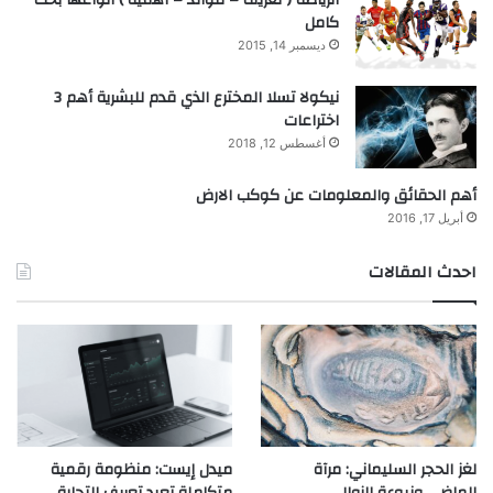
كامل
ديسمبر 14, 2015
نيكولا تسلا المخترع الذي قدم للبشرية أهم 3
اختراعات
أغسطس 12, 2018
أهم الحقائق والمعلومات عن كوكب الارض
أبريل 17, 2016
احدث المقالات
لغز الحجر السليماني: مرآة
ميدل إيست: منظومة رقمية
الماضي ونبوءة الزوال
متكاملة تعيد تعريف التجارة