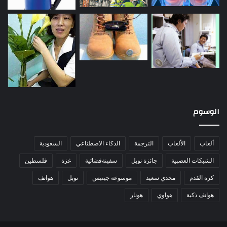
الوسوم
ألعاب
الألعاب
الترجمة
الذكاء الاصطناعي
السعودية
الشبكات العصبية
جائزة نوبل
سفينةفضائية
غزة
فلسطين
كرة القدم
مجدي سعيد
موسوعة جينيس
نوبل
هواتف
هواتف ذكية
هواوي
هونار