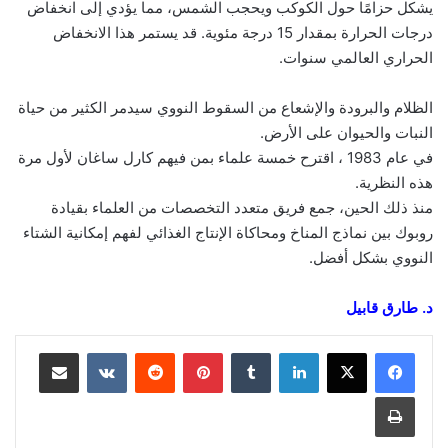
يشكل حزامًا حول الكوكب ويحجب الشمس، مما يؤدي إلى انخفاض
درجات الحرارة بمقدار 15 درجة مئوية. قد يستمر هذا الانخفاض
الحراري العالمي سنوات.
الظلام والبرودة والإشعاع من السقوط النووي سيدمر الكثير من حياة
النبات والحيوان على الأرض.
في عام 1983 ، اقترح خمسة علماء بمن فيهم كارل ساغان لأول مرة
هذه النظرية.
منذ ذلك الحين، جمع فريق متعدد التخصصات من العلماء بقيادة
روبوك بين نماذج المناخ ومحاكاة الإنتاج الغذائي لفهم إمكانية الشتاء
النووي بشكل أفضل.
د. طارق قابيل
لينكدإن
‏Tumblr
بينتيريست
‏Reddit
‏VKontakte
مشاركة عبر البريد
طباعة