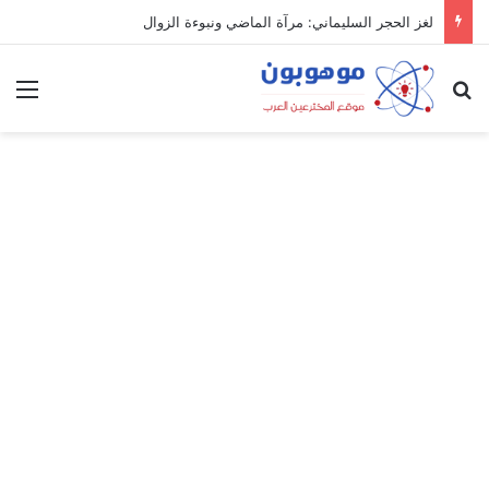
لغز الحجر السليماني: مرآة الماضي ونبوءة الزوال
بحث عن
الق